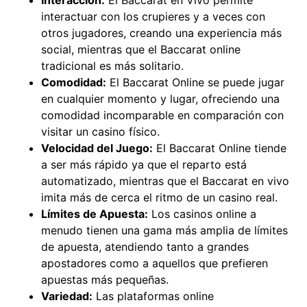
Interacción:
El Baccarat en Vivo permite
interactuar con los crupieres y a veces con
otros jugadores, creando una experiencia más
social, mientras que el Baccarat online
tradicional es más solitario.
Comodidad:
El Baccarat Online se puede jugar
en cualquier momento y lugar, ofreciendo una
comodidad incomparable en comparación con
visitar un casino físico.
Velocidad del Juego:
El Baccarat Online tiende
a ser más rápido ya que el reparto está
automatizado, mientras que el Baccarat en vivo
imita más de cerca el ritmo de un casino real.
Límites de Apuesta:
Los casinos online a
menudo tienen una gama más amplia de límites
de apuesta, atendiendo tanto a grandes
apostadores como a aquellos que prefieren
apuestas más pequeñas.
Variedad:
Las plataformas online