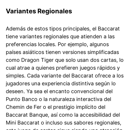
Variantes Regionales
Además de estos tipos principales, el Baccarat
tiene variantes regionales que atienden a las
preferencias locales. Por ejemplo, algunos
países asiáticos tienen versiones simplificadas
como Dragon Tiger que solo usan dos cartas, lo
cual atrae a quienes prefieren juegos rápidos y
simples. Cada variante del Baccarat ofrece a los
jugadores una experiencia distintiva según lo
deseen. Ya sea el encanto convencional del
Punto Banco o la naturaleza interactiva del
Chemin de Fer o el prestigio implícito del
Baccarat Banque, así como la accesibilidad del
Mini Baccarat o incluso sus sabores regionales,