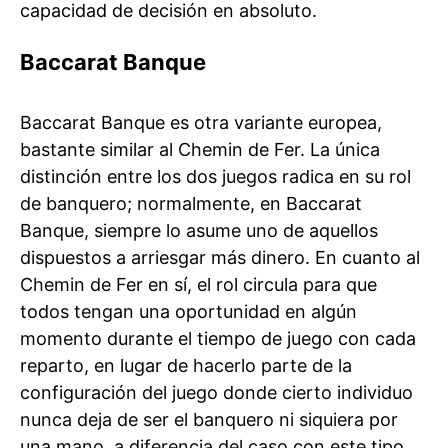
capacidad de decisión en absoluto.
Baccarat Banque
Baccarat Banque es otra variante europea,
bastante similar al Chemin de Fer. La única
distinción entre los dos juegos radica en su rol
de banquero; normalmente, en Baccarat
Banque, siempre lo asume uno de aquellos
dispuestos a arriesgar más dinero. En cuanto al
Chemin de Fer en sí, el rol circula para que
todos tengan una oportunidad en algún
momento durante el tiempo de juego con cada
reparto, en lugar de hacerlo parte de la
configuración del juego donde cierto individuo
nunca deja de ser el banquero ni siquiera por
una mano, a diferencia del caso con este tipo