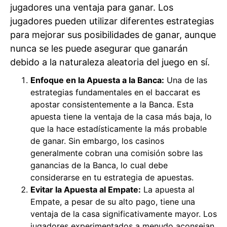
jugadores una ventaja para ganar. Los
jugadores pueden utilizar diferentes estrategias
para mejorar sus posibilidades de ganar, aunque
nunca se les puede asegurar que ganarán
debido a la naturaleza aleatoria del juego en sí.
Enfoque en la Apuesta a la Banca:
Una de las
estrategias fundamentales en el baccarat es
apostar consistentemente a la Banca. Esta
apuesta tiene la ventaja de la casa más baja, lo
que la hace estadísticamente la más probable
de ganar. Sin embargo, los casinos
generalmente cobran una comisión sobre las
ganancias de la Banca, lo cual debe
considerarse en tu estrategia de apuestas.
Evitar la Apuesta al Empate:
La apuesta al
Empate, a pesar de su alto pago, tiene una
ventaja de la casa significativamente mayor. Los
jugadores experimentados a menudo aconsejan