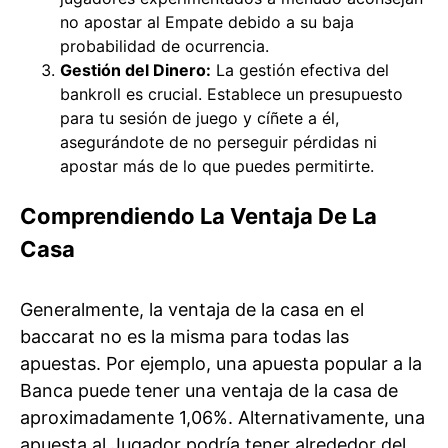
no apostar al Empate debido a su baja
probabilidad de ocurrencia.
Gestión del Dinero:
La gestión efectiva del
bankroll es crucial. Establece un presupuesto
para tu sesión de juego y cíñete a él,
asegurándote de no perseguir pérdidas ni
apostar más de lo que puedes permitirte.
Comprendiendo La Ventaja De La
Casa
Generalmente, la ventaja de la casa en el
baccarat no es la misma para todas las
apuestas. Por ejemplo, una apuesta popular a la
Banca puede tener una ventaja de la casa de
aproximadamente 1,06%. Alternativamente, una
apuesta al Jugador podría tener alrededor del