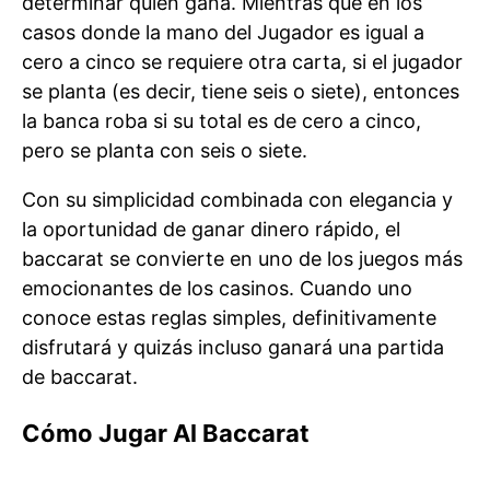
determinar quién gana. Mientras que en los
casos donde la mano del Jugador es igual a
cero a cinco se requiere otra carta, si el jugador
se planta (es decir, tiene seis o siete), entonces
la banca roba si su total es de cero a cinco,
pero se planta con seis o siete.
Con su simplicidad combinada con elegancia y
la oportunidad de ganar dinero rápido, el
baccarat se convierte en uno de los juegos más
emocionantes de los casinos. Cuando uno
conoce estas reglas simples, definitivamente
disfrutará y quizás incluso ganará una partida
de baccarat.
Cómo Jugar Al Baccarat