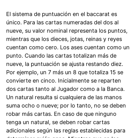
El sistema de puntuación en el baccarat es
único. Para las cartas numeradas del dos al
nueve, su valor nominal representa los puntos,
mientras que los dieces, jotas, reinas y reyes
cuentan como cero. Los ases cuentan como un
punto. Cuando las cartas totalizan más de
nueve, la puntuación se ajusta restando diez.
Por ejemplo, un 7 más un 8 que totaliza 15 se
convierte en cinco. Inicialmente se reparten
dos cartas tanto al Jugador como a la Banca.
Un natural resulta si cualquiera de las manos
suma ocho o nueve; por lo tanto, no se deben
robar más cartas. En caso de que ninguno
tenga un natural, se deben robar cartas
adicionales según las reglas establecidas para