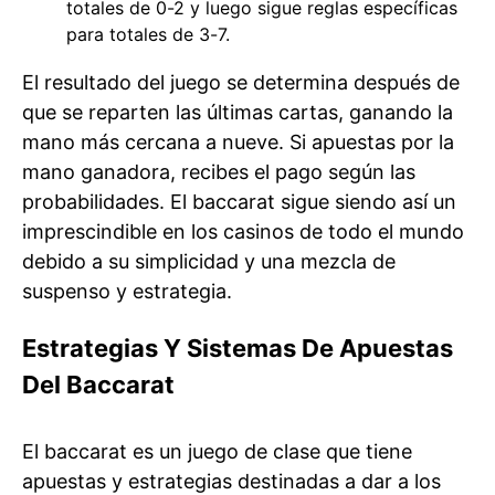
totales de 0-2 y luego sigue reglas específicas
para totales de 3-7.
El resultado del juego se determina después de
que se reparten las últimas cartas, ganando la
mano más cercana a nueve. Si apuestas por la
mano ganadora, recibes el pago según las
probabilidades. El baccarat sigue siendo así un
imprescindible en los casinos de todo el mundo
debido a su simplicidad y una mezcla de
suspenso y estrategia.
Estrategias Y Sistemas De Apuestas
Del Baccarat
El baccarat es un juego de clase que tiene
apuestas y estrategias destinadas a dar a los