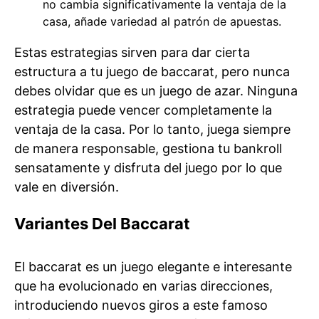
no cambia significativamente la ventaja de la
casa, añade variedad al patrón de apuestas.
Estas estrategias sirven para dar cierta
estructura a tu juego de baccarat, pero nunca
debes olvidar que es un juego de azar. Ninguna
estrategia puede vencer completamente la
ventaja de la casa. Por lo tanto, juega siempre
de manera responsable, gestiona tu bankroll
sensatamente y disfruta del juego por lo que
vale en diversión.
Variantes Del Baccarat
El baccarat es un juego elegante e interesante
que ha evolucionado en varias direcciones,
introduciendo nuevos giros a este famoso