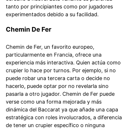
tanto por principiantes como por jugadores
experimentados debido a su facilidad.
Chemin De Fer
Chemin de Fer, un favorito europeo,
particularmente en Francia, ofrece una
experiencia más interactiva. Quien actúa como
crupier lo hace por turnos. Por ejemplo, si no
puede robar una tercera carta o decide no
hacerlo, puede optar por no revelarla sino
pasarla a otro jugador. Chemin de Fer puede
verse como una forma mejorada y más
dinámica del Baccarat ya que añade una capa
estratégica con roles involucrados, a diferencia
de tener un crupier específico o ninguna