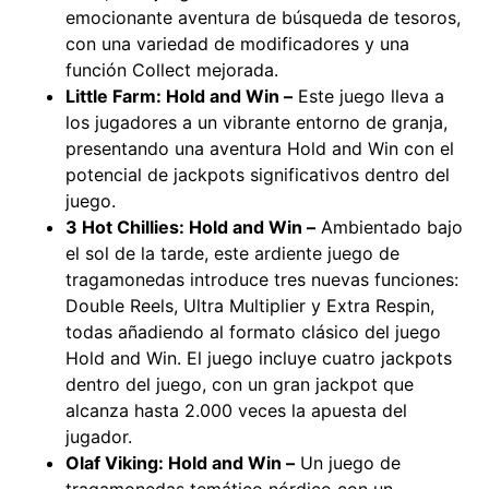
emocionante aventura de búsqueda de tesoros,
con una variedad de modificadores y una
función Collect mejorada.
Little Farm: Hold and Win –
Este juego lleva a
los jugadores a un vibrante entorno de granja,
presentando una aventura Hold and Win con el
potencial de jackpots significativos dentro del
juego.
3 Hot Chillies: Hold and Win –
Ambientado bajo
el sol de la tarde, este ardiente juego de
tragamonedas introduce tres nuevas funciones:
Double Reels, Ultra Multiplier y Extra Respin,
todas añadiendo al formato clásico del juego
Hold and Win. El juego incluye cuatro jackpots
dentro del juego, con un gran jackpot que
alcanza hasta 2.000 veces la apuesta del
jugador.
Olaf Viking: Hold and Win –
Un juego de