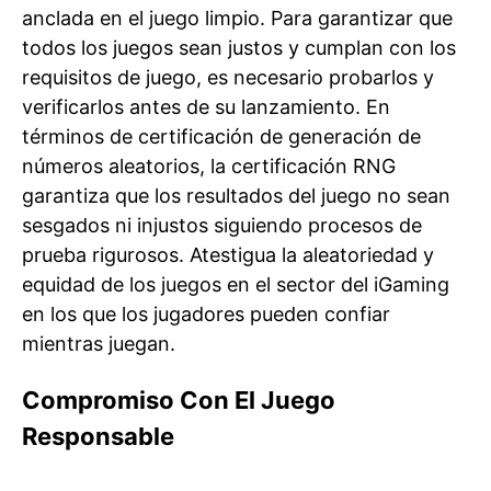
anclada en el juego limpio. Para garantizar que
todos los juegos sean justos y cumplan con los
requisitos de juego, es necesario probarlos y
verificarlos antes de su lanzamiento. En
términos de certificación de generación de
números aleatorios, la certificación RNG
garantiza que los resultados del juego no sean
sesgados ni injustos siguiendo procesos de
prueba rigurosos. Atestigua la aleatoriedad y
equidad de los juegos en el sector del iGaming
en los que los jugadores pueden confiar
mientras juegan.
Compromiso Con El Juego
Responsable