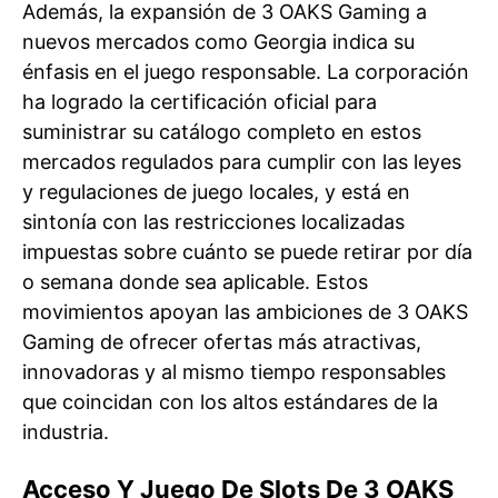
Además, la expansión de 3 OAKS Gaming a
nuevos mercados como Georgia indica su
énfasis en el juego responsable. La corporación
ha logrado la certificación oficial para
suministrar su catálogo completo en estos
mercados regulados para cumplir con las leyes
y regulaciones de juego locales, y está en
sintonía con las restricciones localizadas
impuestas sobre cuánto se puede retirar por día
o semana donde sea aplicable. Estos
movimientos apoyan las ambiciones de 3 OAKS
Gaming de ofrecer ofertas más atractivas,
innovadoras y al mismo tiempo responsables
que coincidan con los altos estándares de la
industria.
Acceso Y Juego De Slots De 3 OAKS