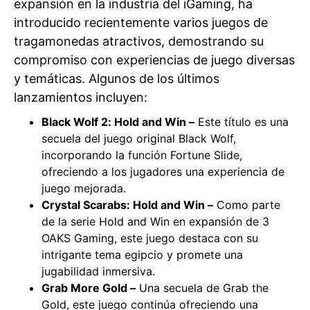
expansión en la industria del iGaming, ha
introducido recientemente varios juegos de
tragamonedas atractivos, demostrando su
compromiso con experiencias de juego diversas
y temáticas. Algunos de los últimos
lanzamientos incluyen:
Black Wolf 2: Hold and Win –
Este título es una
secuela del juego original Black Wolf,
incorporando la función Fortune Slide,
ofreciendo a los jugadores una experiencia de
juego mejorada.
Crystal Scarabs: Hold and Win –
Como parte
de la serie Hold and Win en expansión de 3
OAKS Gaming, este juego destaca con su
intrigante tema egipcio y promete una
jugabilidad inmersiva.
Grab More Gold –
Una secuela de Grab the
Gold, este juego continúa ofreciendo una