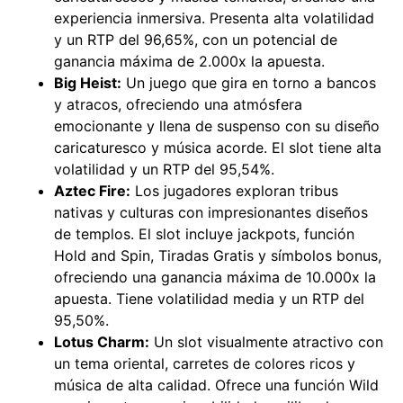
experiencia inmersiva. Presenta alta volatilidad
y un RTP del 96,65%, con un potencial de
ganancia máxima de 2.000x la apuesta.
Big Heist:
Un juego que gira en torno a bancos
y atracos, ofreciendo una atmósfera
emocionante y llena de suspenso con su diseño
caricaturesco y música acorde. El slot tiene alta
volatilidad y un RTP del 95,54%.
Aztec Fire:
Los jugadores exploran tribus
nativas y culturas con impresionantes diseños
de templos. El slot incluye jackpots, función
Hold and Spin, Tiradas Gratis y símbolos bonus,
ofreciendo una ganancia máxima de 10.000x la
apuesta. Tiene volatilidad media y un RTP del
95,50%.
Lotus Charm:
Un slot visualmente atractivo con
un tema oriental, carretes de colores ricos y
música de alta calidad. Ofrece una función Wild