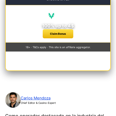
100% up to 4$
Claim Bonus
18+ · T&Cs apply · This site is an affiliate aggregator.
Carlos Mendoza
Chief Editor & Casino-Expert
Como operador destacado en la industria del