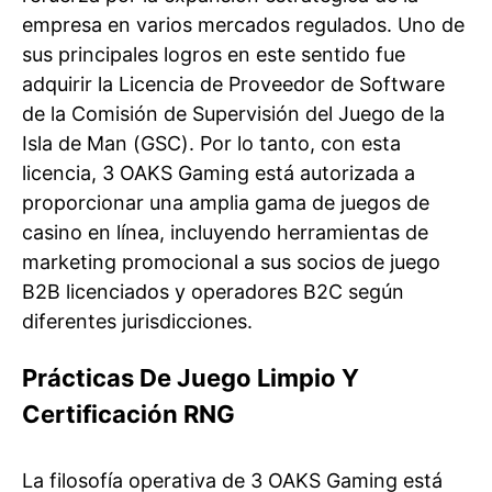
empresa en varios mercados regulados. Uno de
sus principales logros en este sentido fue
adquirir la Licencia de Proveedor de Software
de la Comisión de Supervisión del Juego de la
Isla de Man (GSC). Por lo tanto, con esta
licencia, 3 OAKS Gaming está autorizada a
proporcionar una amplia gama de juegos de
casino en línea, incluyendo herramientas de
marketing promocional a sus socios de juego
B2B licenciados y operadores B2C según
diferentes jurisdicciones.
Prácticas De Juego Limpio Y
Certificación RNG
La filosofía operativa de 3 OAKS Gaming está