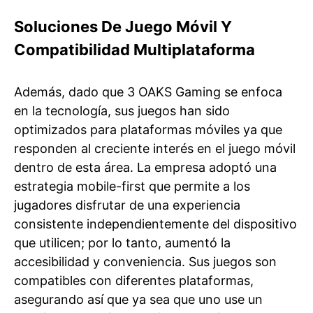
Soluciones De Juego Móvil Y
Compatibilidad Multiplataforma
Además, dado que 3 OAKS Gaming se enfoca
en la tecnología, sus juegos han sido
optimizados para plataformas móviles ya que
responden al creciente interés en el juego móvil
dentro de esta área. La empresa adoptó una
estrategia mobile-first que permite a los
jugadores disfrutar de una experiencia
consistente independientemente del dispositivo
que utilicen; por lo tanto, aumentó la
accesibilidad y conveniencia. Sus juegos son
compatibles con diferentes plataformas,
asegurando así que ya sea que uno use un