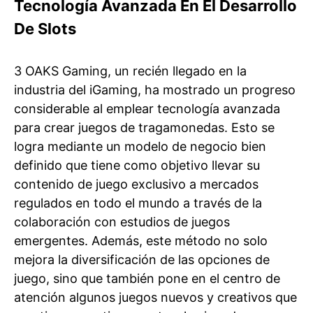
Tecnología Avanzada En El Desarrollo
De Slots
3 OAKS Gaming, un recién llegado en la
industria del iGaming, ha mostrado un progreso
considerable al emplear tecnología avanzada
para crear juegos de tragamonedas. Esto se
logra mediante un modelo de negocio bien
definido que tiene como objetivo llevar su
contenido de juego exclusivo a mercados
regulados en todo el mundo a través de la
colaboración con estudios de juegos
emergentes. Además, este método no solo
mejora la diversificación de las opciones de
juego, sino que también pone en el centro de
atención algunos juegos nuevos y creativos que