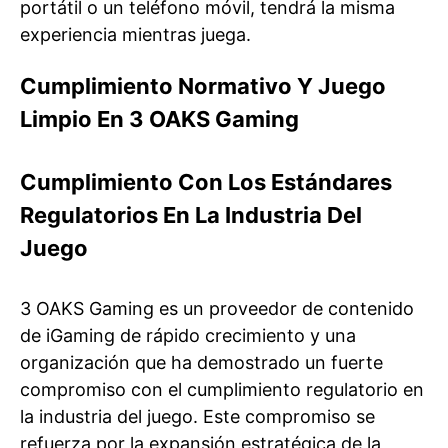
portátil o un teléfono móvil, tendrá la misma
experiencia mientras juega.
Cumplimiento Normativo Y Juego
Limpio En 3 OAKS Gaming
Cumplimiento Con Los Estándares
Regulatorios En La Industria Del
Juego
3 OAKS Gaming es un proveedor de contenido
de iGaming de rápido crecimiento y una
organización que ha demostrado un fuerte
compromiso con el cumplimiento regulatorio en
la industria del juego. Este compromiso se
refuerza por la expansión estratégica de la