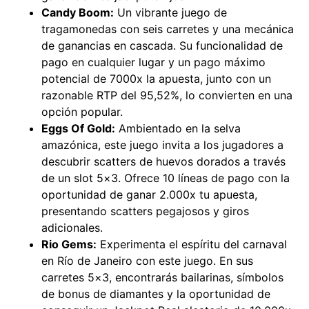
Candy Boom:
Un vibrante juego de
tragamonedas con seis carretes y una mecánica
de ganancias en cascada. Su funcionalidad de
pago en cualquier lugar y un pago máximo
potencial de 7000x la apuesta, junto con un
razonable RTP del 95,52%, lo convierten en una
opción popular.
Eggs Of Gold:
Ambientado en la selva
amazónica, este juego invita a los jugadores a
descubrir scatters de huevos dorados a través
de un slot 5×3. Ofrece 10 líneas de pago con la
oportunidad de ganar 2.000x tu apuesta,
presentando scatters pegajosos y giros
adicionales.
Rio Gems:
Experimenta el espíritu del carnaval
en Río de Janeiro con este juego. En sus
carretes 5×3, encontrarás bailarinas, símbolos
de bonus de diamantes y la oportunidad de