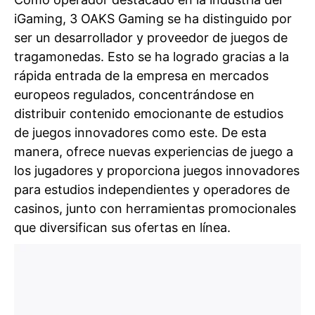
iGaming, 3 OAKS Gaming se ha distinguido por
ser un desarrollador y proveedor de juegos de
tragamonedas. Esto se ha logrado gracias a la
rápida entrada de la empresa en mercados
europeos regulados, concentrándose en
distribuir contenido emocionante de estudios
de juegos innovadores como este. De esta
manera, ofrece nuevas experiencias de juego a
los jugadores y proporciona juegos innovadores
para estudios independientes y operadores de
casinos, junto con herramientas promocionales
que diversifican sus ofertas en línea.