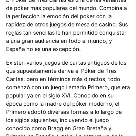
de póker más populares del mundo. Combina a
la perfección la emoción del póker con la
rapidez de otros juegos de mesa de casino. Sus
reglas tan sencillas le han permitido conquistar
a una gran audiencia en todo el mundo, y
España no es una excepción.
Existen varios juegos de cartas antiguos de los
que supuestamente deriva el Póker de Tres
Cartas, pero en términos más directos, todo
comenzó con un juego llamado Primero, que era
popular ya en el siglo XVI. Conocido en su
época como la madre del póker moderno, el
Primero adoptó diversas formas a lo largo de
los siglos siguientes, incluyendo el juego
conocido como Bragg en Gran Bretaña y