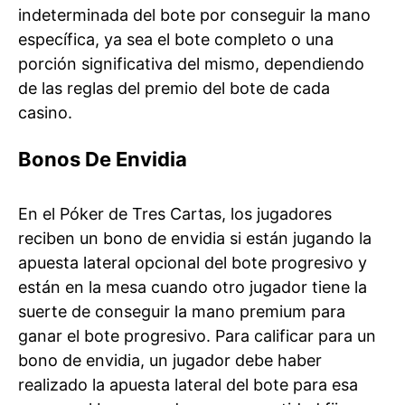
indeterminada del bote por conseguir la mano
específica, ya sea el bote completo o una
porción significativa del mismo, dependiendo
de las reglas del premio del bote de cada
casino.
Bonos De Envidia
En el Póker de Tres Cartas, los jugadores
reciben un bono de envidia si están jugando la
apuesta lateral opcional del bote progresivo y
están en la mesa cuando otro jugador tiene la
suerte de conseguir la mano premium para
ganar el bote progresivo. Para calificar para un
bono de envidia, un jugador debe haber
realizado la apuesta lateral del bote para esa