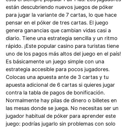
están descubriendo nuevos juegos de póker
para jugar la variante de 7 cartas, lo que hace
pensar en el póker de tres cartas. El juego
genera ganancias que cambian vidas casi a
diario. Tiene una estrategia sencilla y un ritmo
rápido. ¡Este popular casino para turistas tiene
uno de los pagos más altos del juego en el país!
Es básicamente un juego simple con una
estrategia accesible para pocos jugadores.
Colocas una apuesta ante de 3 cartas y tu
apuesta adicional de 6 cartas si quieres jugar
contra la tabla de pagos de bonificación.
Normalmente hay pilas de dinero o billetes en
las mesas donde se juega. No necesitas ser un
jugador habitual de póker para aprender este
juego: podrías jugarlo sin problemas con solo