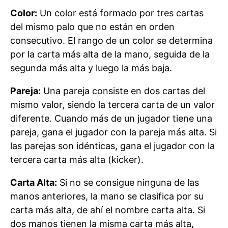
Color:
Un color está formado por tres cartas
del mismo palo que no están en orden
consecutivo. El rango de un color se determina
por la carta más alta de la mano, seguida de la
segunda más alta y luego la más baja.
Pareja:
Una pareja consiste en dos cartas del
mismo valor, siendo la tercera carta de un valor
diferente. Cuando más de un jugador tiene una
pareja, gana el jugador con la pareja más alta. Si
las parejas son idénticas, gana el jugador con la
tercera carta más alta (kicker).
Carta Alta:
Si no se consigue ninguna de las
manos anteriores, la mano se clasifica por su
carta más alta, de ahí el nombre carta alta. Si
dos manos tienen la misma carta más alta,