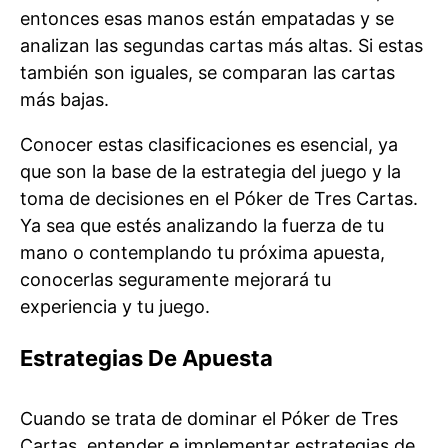
entonces esas manos están empatadas y se
analizan las segundas cartas más altas. Si estas
también son iguales, se comparan las cartas
más bajas.
Conocer estas clasificaciones es esencial, ya
que son la base de la estrategia del juego y la
toma de decisiones en el Póker de Tres Cartas.
Ya sea que estés analizando la fuerza de tu
mano o contemplando tu próxima apuesta,
conocerlas seguramente mejorará tu
experiencia y tu juego.
Estrategias De Apuesta
Cuando se trata de dominar el Póker de Tres
Cartas, entender e implementar estrategias de