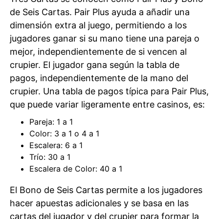
de Seis Cartas. Pair Plus ayuda a añadir una
dimensión extra al juego, permitiendo a los
jugadores ganar si su mano tiene una pareja o
mejor, independientemente de si vencen al
crupier. El jugador gana según la tabla de
pagos, independientemente de la mano del
crupier. Una tabla de pagos típica para Pair Plus,
que puede variar ligeramente entre casinos, es:
Pareja: 1 a 1
Color: 3 a 1 o 4 a 1
Escalera: 6 a 1
Trío: 30 a 1
Escalera de Color: 40 a 1
El Bono de Seis Cartas permite a los jugadores
hacer apuestas adicionales y se basa en las
cartas del jugador y del crupier para formar la