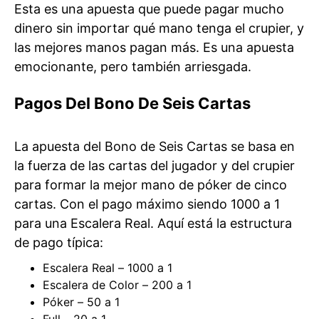
Esta es una apuesta que puede pagar mucho
dinero sin importar qué mano tenga el crupier, y
las mejores manos pagan más. Es una apuesta
emocionante, pero también arriesgada.
Pagos Del Bono De Seis Cartas
La apuesta del Bono de Seis Cartas se basa en
la fuerza de las cartas del jugador y del crupier
para formar la mejor mano de póker de cinco
cartas. Con el pago máximo siendo 1000 a 1
para una Escalera Real. Aquí está la estructura
de pago típica:
Escalera Real – 1000 a 1
Escalera de Color – 200 a 1
Póker – 50 a 1