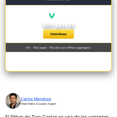
100% up to 4$
Claim Bonus
18+ · T&Cs apply · This site is an affiliate aggregator.
Carlos Mendoza
Chief Editor & Casino-Expert
El Póker de Tres Cartas es una de las variantes