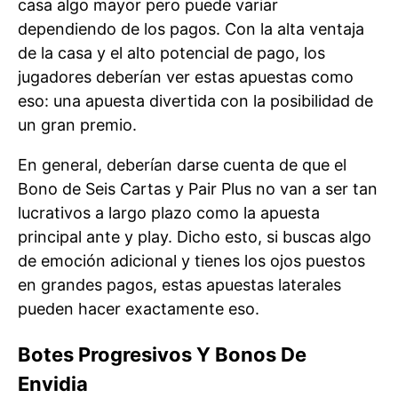
casa algo mayor pero puede variar
dependiendo de los pagos. Con la alta ventaja
de la casa y el alto potencial de pago, los
jugadores deberían ver estas apuestas como
eso: una apuesta divertida con la posibilidad de
un gran premio.
En general, deberían darse cuenta de que el
Bono de Seis Cartas y Pair Plus no van a ser tan
lucrativos a largo plazo como la apuesta
principal ante y play. Dicho esto, si buscas algo
de emoción adicional y tienes los ojos puestos
en grandes pagos, estas apuestas laterales
pueden hacer exactamente eso.
Botes Progresivos Y Bonos De
Envidia