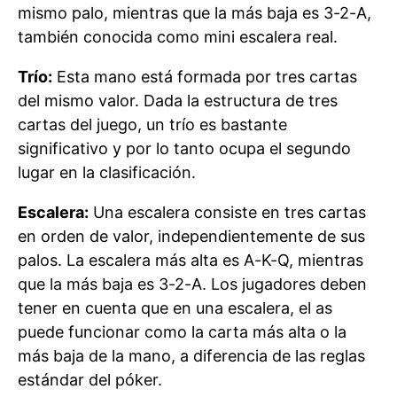
mismo palo, mientras que la más baja es 3-2-A,
también conocida como mini escalera real.
Trío:
Esta mano está formada por tres cartas
del mismo valor. Dada la estructura de tres
cartas del juego, un trío es bastante
significativo y por lo tanto ocupa el segundo
lugar en la clasificación.
Escalera:
Una escalera consiste en tres cartas
en orden de valor, independientemente de sus
palos. La escalera más alta es A-K-Q, mientras
que la más baja es 3-2-A. Los jugadores deben
tener en cuenta que en una escalera, el as
puede funcionar como la carta más alta o la
más baja de la mano, a diferencia de las reglas
estándar del póker.