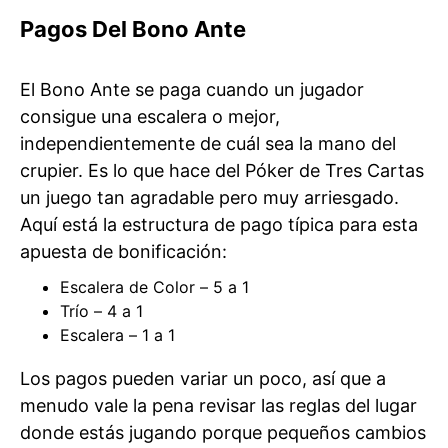
Pagos Del Bono Ante
El Bono Ante se paga cuando un jugador
consigue una escalera o mejor,
independientemente de cuál sea la mano del
crupier. Es lo que hace del Póker de Tres Cartas
un juego tan agradable pero muy arriesgado.
Aquí está la estructura de pago típica para esta
apuesta de bonificación:
Escalera de Color – 5 a 1
Trío – 4 a 1
Escalera – 1 a 1
Los pagos pueden variar un poco, así que a
menudo vale la pena revisar las reglas del lugar
donde estás jugando porque pequeños cambios