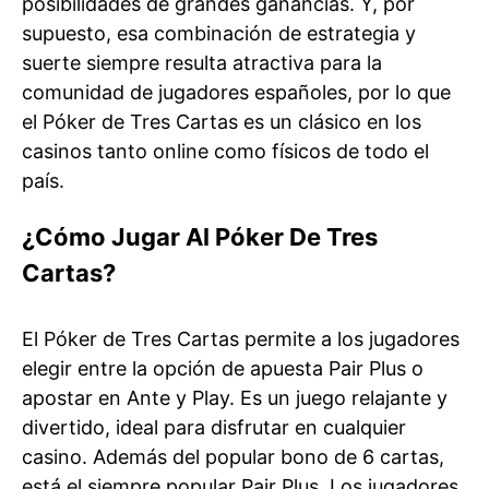
posibilidades de grandes ganancias. Y, por
supuesto, esa combinación de estrategia y
suerte siempre resulta atractiva para la
comunidad de jugadores españoles, por lo que
el Póker de Tres Cartas es un clásico en los
casinos tanto online como físicos de todo el
país.
¿Cómo Jugar Al Póker De Tres
Cartas?
El Póker de Tres Cartas permite a los jugadores
elegir entre la opción de apuesta Pair Plus o
apostar en Ante y Play. Es un juego relajante y
divertido, ideal para disfrutar en cualquier
casino. Además del popular bono de 6 cartas,
está el siempre popular Pair Plus. Los jugadores