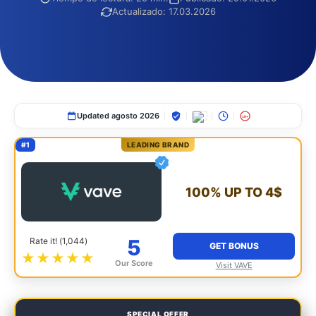
Actualizado: 17.03.2026
Updated agosto 2026
18+
#1
LEADING BRAND
100% UP TO 4$
5
Rate it! (1,044)
GET BONUS
★★★★★
Our Score
Visit VAVE
SPECIAL OFFER