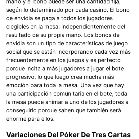
mano y el bono puede ser una cantidad fija,
según lo determinado por cada casino. El bono
de envidia se paga a todos los jugadores
elegibles en la mesa, independientemente del
resultado de su propia mano. Los bonos de
envidia son un tipo de características de juego
social que se están incorporando cada vez más
frecuentemente en los juegos y es perfecto
porque incita a más jugadores a jugar el bote
progresivo, lo que luego crea mucha más
emoción para toda la mesa. Una vez que hay
una participación comunitaria en el bote, toda
la mesa puede animar a uno de los jugadores a
conseguirlo porque saben que también será
enorme para ellos.
Variaciones Del Póker De Tres Cartas