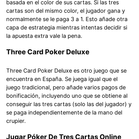
basada en el color de sus cartas. Si las tres
cartas son del mismo color, el jugador gana y
normalmente se le paga 3 a 1. Esto añade otra
capa de estrategia mientras intentas decidir si
la apuesta extra vale la pena.
Three Card Poker Deluxe
Three Card Poker Deluxe es otro juego que se
encuentra en España. Se juega igual que el
juego tradicional, pero añade varios pagos de
bonificación, incluyendo uno que se obtiene al
conseguir las tres cartas (solo las del jugador) y
se paga independientemente de la mano del
crupier.
Jugar Póker De Tres Cartas Online