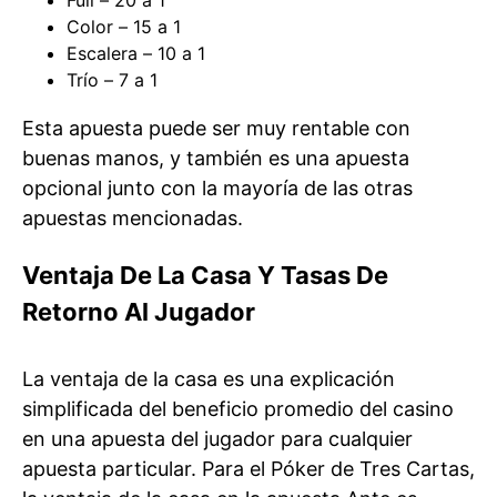
Full – 20 a 1
Color – 15 a 1
Escalera – 10 a 1
Trío – 7 a 1
Esta apuesta puede ser muy rentable con
buenas manos, y también es una apuesta
opcional junto con la mayoría de las otras
apuestas mencionadas.
Ventaja De La Casa Y Tasas De
Retorno Al Jugador
La ventaja de la casa es una explicación
simplificada del beneficio promedio del casino
en una apuesta del jugador para cualquier
apuesta particular. Para el Póker de Tres Cartas,