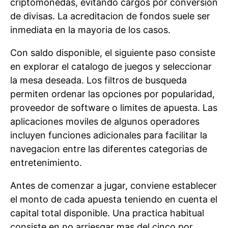
criptomonedas, evitando cargos por conversion
de divisas. La acreditacion de fondos suele ser
inmediata en la mayoria de los casos.
Con saldo disponible, el siguiente paso consiste
en explorar el catalogo de juegos y seleccionar
la mesa deseada. Los filtros de busqueda
permiten ordenar las opciones por popularidad,
proveedor de software o limites de apuesta. Las
aplicaciones moviles de algunos operadores
incluyen funciones adicionales para facilitar la
navegacion entre las diferentes categorias de
entretenimiento.
Antes de comenzar a jugar, conviene establecer
el monto de cada apuesta teniendo en cuenta el
capital total disponible. Una practica habitual
consiste en no arriesgar mas del cinco por