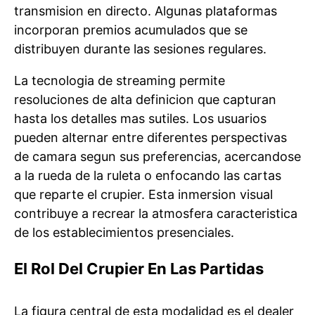
transmision en directo. Algunas plataformas
incorporan premios acumulados que se
distribuyen durante las sesiones regulares.
La tecnologia de streaming permite
resoluciones de alta definicion que capturan
hasta los detalles mas sutiles. Los usuarios
pueden alternar entre diferentes perspectivas
de camara segun sus preferencias, acercandose
a la rueda de la ruleta o enfocando las cartas
que reparte el crupier. Esta inmersion visual
contribuye a recrear la atmosfera caracteristica
de los establecimientos presenciales.
El Rol Del Crupier En Las Partidas
La figura central de esta modalidad es el dealer