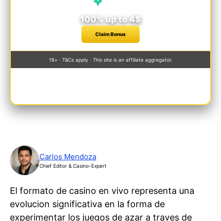
100% up to 4$
Claim Bonus
18+ · T&Cs apply · This site is an affiliate aggregator.
Carlos Mendoza
Chief Editor & Casino-Expert
El formato de casino en vivo representa una
evolucion significativa en la forma de
experimentar los juegos de azar a traves de