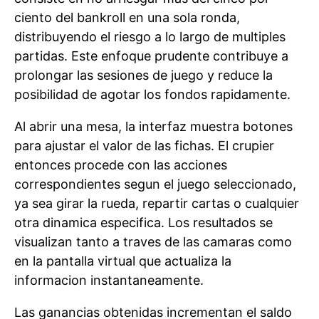
ciento del bankroll en una sola ronda,
distribuyendo el riesgo a lo largo de multiples
partidas. Este enfoque prudente contribuye a
prolongar las sesiones de juego y reduce la
posibilidad de agotar los fondos rapidamente.
Al abrir una mesa, la interfaz muestra botones
para ajustar el valor de las fichas. El crupier
entonces procede con las acciones
correspondientes segun el juego seleccionado,
ya sea girar la rueda, repartir cartas o cualquier
otra dinamica especifica. Los resultados se
visualizan tanto a traves de las camaras como
en la pantalla virtual que actualiza la
informacion instantaneamente.
Las ganancias obtenidas incrementan el saldo