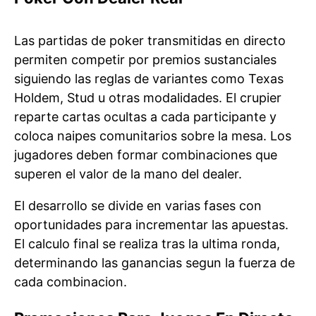
Las partidas de poker transmitidas en directo
permiten competir por premios sustanciales
siguiendo las reglas de variantes como Texas
Holdem, Stud u otras modalidades. El crupier
reparte cartas ocultas a cada participante y
coloca naipes comunitarios sobre la mesa. Los
jugadores deben formar combinaciones que
superen el valor de la mano del dealer.
El desarrollo se divide en varias fases con
oportunidades para incrementar las apuestas.
El calculo final se realiza tras la ultima ronda,
determinando las ganancias segun la fuerza de
cada combinacion.