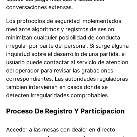
conversaciones extensas.
Los protocolos de seguridad implementados
mediante algoritmos y registros de sesion
minimizan cualquier posibilidad de conducta
irregular por parte del personal. Si surge alguna
inquietud sobre el desarrollo de una partida, el
usuario puede contactar al servicio de atencion
del operador para revisar las grabaciones
correspondientes. Las autoridades reguladoras
tambien intervienen en casos donde se
detecten irregularidades comprobables.
Proceso De Registro Y Participacion
Acceder a las mesas con dealer en directo