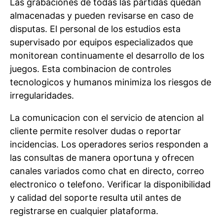
Las grabaciones de todas las partidas quedan
almacenadas y pueden revisarse en caso de
disputas. El personal de los estudios esta
supervisado por equipos especializados que
monitorean continuamente el desarrollo de los
juegos. Esta combinacion de controles
tecnologicos y humanos minimiza los riesgos de
irregularidades.
La comunicacion con el servicio de atencion al
cliente permite resolver dudas o reportar
incidencias. Los operadores serios responden a
las consultas de manera oportuna y ofrecen
canales variados como chat en directo, correo
electronico o telefono. Verificar la disponibilidad
y calidad del soporte resulta util antes de
registrarse en cualquier plataforma.