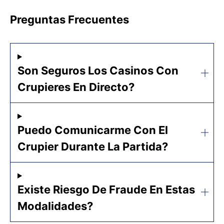
Preguntas Frecuentes
Son Seguros Los Casinos Con
Crupieres En Directo?
Puedo Comunicarme Con El
Crupier Durante La Partida?
Existe Riesgo De Fraude En Estas
Modalidades?