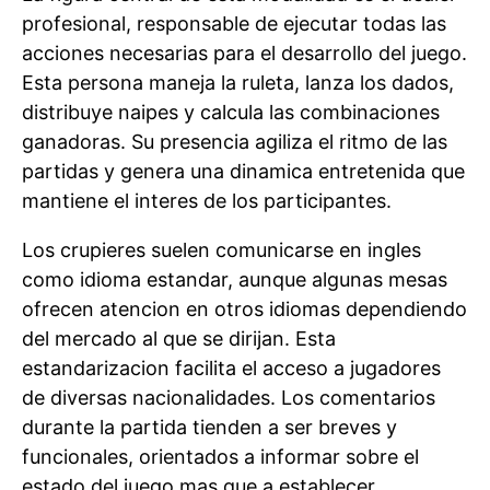
profesional, responsable de ejecutar todas las
acciones necesarias para el desarrollo del juego.
Esta persona maneja la ruleta, lanza los dados,
distribuye naipes y calcula las combinaciones
ganadoras. Su presencia agiliza el ritmo de las
partidas y genera una dinamica entretenida que
mantiene el interes de los participantes.
Los crupieres suelen comunicarse en ingles
como idioma estandar, aunque algunas mesas
ofrecen atencion en otros idiomas dependiendo
del mercado al que se dirijan. Esta
estandarizacion facilita el acceso a jugadores
de diversas nacionalidades. Los comentarios
durante la partida tienden a ser breves y
funcionales, orientados a informar sobre el
estado del juego mas que a establecer