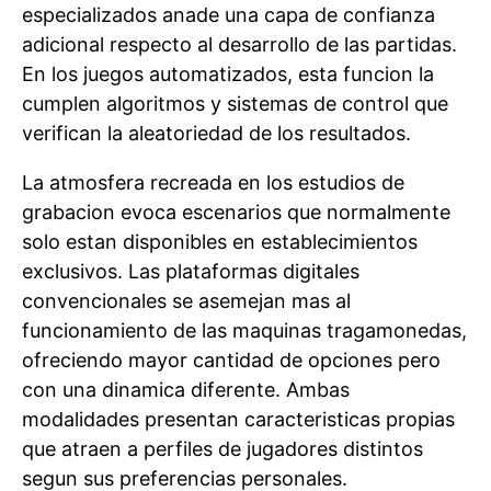
especializados anade una capa de confianza
adicional respecto al desarrollo de las partidas.
En los juegos automatizados, esta funcion la
cumplen algoritmos y sistemas de control que
verifican la aleatoriedad de los resultados.
La atmosfera recreada en los estudios de
grabacion evoca escenarios que normalmente
solo estan disponibles en establecimientos
exclusivos. Las plataformas digitales
convencionales se asemejan mas al
funcionamiento de las maquinas tragamonedas,
ofreciendo mayor cantidad de opciones pero
con una dinamica diferente. Ambas
modalidades presentan caracteristicas propias
que atraen a perfiles de jugadores distintos
segun sus preferencias personales.