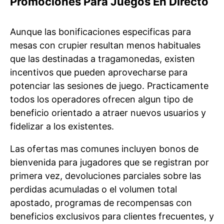
Promociones Para Juegos En Directo
Aunque las bonificaciones especificas para
mesas con crupier resultan menos habituales
que las destinadas a tragamonedas, existen
incentivos que pueden aprovecharse para
potenciar las sesiones de juego. Practicamente
todos los operadores ofrecen algun tipo de
beneficio orientado a atraer nuevos usuarios y
fidelizar a los existentes.
Las ofertas mas comunes incluyen bonos de
bienvenida para jugadores que se registran por
primera vez, devoluciones parciales sobre las
perdidas acumuladas o el volumen total
apostado, programas de recompensas con
beneficios exclusivos para clientes frecuentes, y