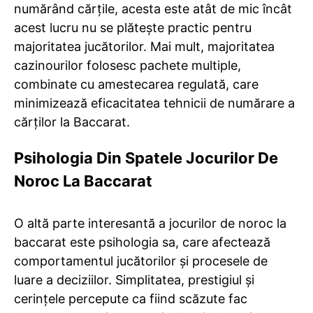
numărând cărțile, acesta este atât de mic încât
acest lucru nu se plătește practic pentru
majoritatea jucătorilor. Mai mult, majoritatea
cazinourilor folosesc pachete multiple,
combinate cu amestecarea regulată, care
minimizează eficacitatea tehnicii de numărare a
cărților la Baccarat.
Psihologia Din Spatele Jocurilor De
Noroc La Baccarat
O altă parte interesantă a jocurilor de noroc la
baccarat este psihologia sa, care afectează
comportamentul jucătorilor și procesele de
luare a deciziilor. Simplitatea, prestigiul și
cerințele percepute ca fiind scăzute fac