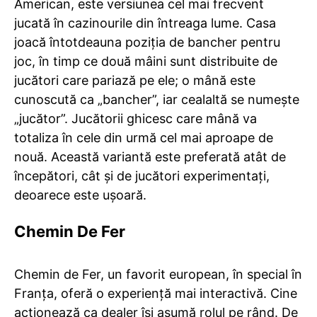
American, este versiunea cel mai frecvent
jucată în cazinourile din întreaga lume. Casa
joacă întotdeauna poziția de bancher pentru
joc, în timp ce două mâini sunt distribuite de
jucători care pariază pe ele; o mână este
cunoscută ca „bancher”, iar cealaltă se numește
„jucător”. Jucătorii ghicesc care mână va
totaliza în cele din urmă cel mai aproape de
nouă. Această variantă este preferată atât de
începători, cât și de jucători experimentați,
deoarece este ușoară.
Chemin De Fer
Chemin de Fer, un favorit european, în special în
Franța, oferă o experiență mai interactivă. Cine
acționează ca dealer își asumă rolul pe rând. De