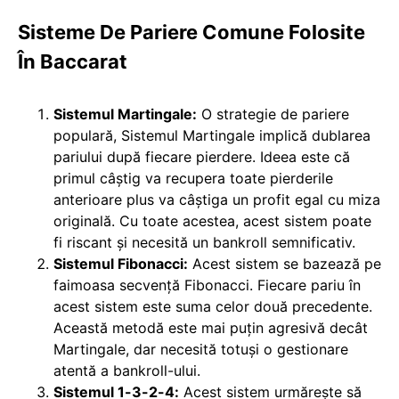
Sisteme De Pariere Comune Folosite
În Baccarat
Sistemul Martingale:
O strategie de pariere
populară, Sistemul Martingale implică dublarea
pariului după fiecare pierdere. Ideea este că
primul câștig va recupera toate pierderile
anterioare plus va câștiga un profit egal cu miza
originală. Cu toate acestea, acest sistem poate
fi riscant și necesită un bankroll semnificativ.
Sistemul Fibonacci:
Acest sistem se bazează pe
faimoasa secvență Fibonacci. Fiecare pariu în
acest sistem este suma celor două precedente.
Această metodă este mai puțin agresivă decât
Martingale, dar necesită totuși o gestionare
atentă a bankroll-ului.
Sistemul 1-3-2-4:
Acest sistem urmărește să