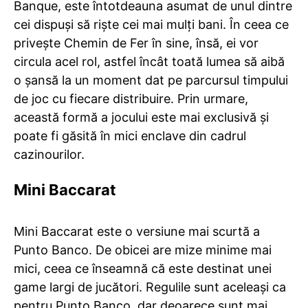
Banque, este întotdeauna asumat de unul dintre
cei dispuși să riște cei mai mulți bani. În ceea ce
privește Chemin de Fer în sine, însă, ei vor
circula acel rol, astfel încât toată lumea să aibă
o șansă la un moment dat pe parcursul timpului
de joc cu fiecare distribuire. Prin urmare,
această formă a jocului este mai exclusivă și
poate fi găsită în mici enclave din cadrul
cazinourilor.
Mini Baccarat
Mini Baccarat este o versiune mai scurtă a
Punto Banco. De obicei are mize minime mai
mici, ceea ce înseamnă că este destinat unei
game largi de jucători. Regulile sunt aceleași ca
pentru Punto Banco, dar deoarece sunt mai