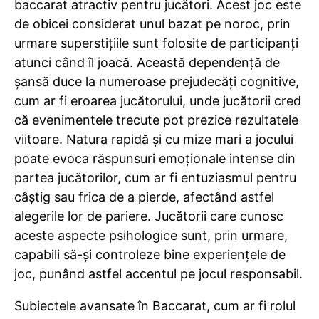
baccarat atractiv pentru jucători. Acest joc este
de obicei considerat unul bazat pe noroc, prin
urmare superstițiile sunt folosite de participanți
atunci când îl joacă. Această dependență de
șansă duce la numeroase prejudecăți cognitive,
cum ar fi eroarea jucătorului, unde jucătorii cred
că evenimentele trecute pot prezice rezultatele
viitoare. Natura rapidă și cu mize mari a jocului
poate evoca răspunsuri emoționale intense din
partea jucătorilor, cum ar fi entuziasmul pentru
câștig sau frica de a pierde, afectând astfel
alegerile lor de pariere. Jucătorii care cunosc
aceste aspecte psihologice sunt, prin urmare,
capabili să-și controleze bine experiențele de
joc, punând astfel accentul pe jocul responsabil.
Subiectele avansate în Baccarat, cum ar fi rolul