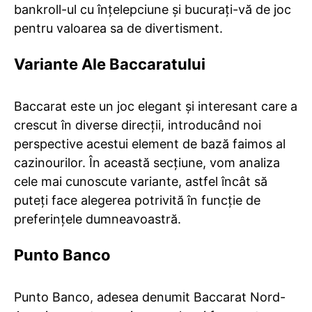
bankroll-ul cu înțelepciune și bucurați-vă de joc
pentru valoarea sa de divertisment.
Variante Ale Baccaratului
Baccarat este un joc elegant și interesant care a
crescut în diverse direcții, introducând noi
perspective acestui element de bază faimos al
cazinourilor. În această secțiune, vom analiza
cele mai cunoscute variante, astfel încât să
puteți face alegerea potrivită în funcție de
preferințele dumneavoastră.
Punto Banco
Punto Banco, adesea denumit Baccarat Nord-