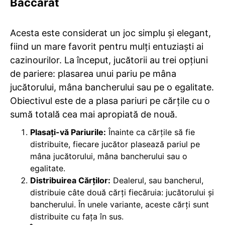
Baccarat
Acesta este considerat un joc simplu și elegant,
fiind un mare favorit pentru mulți entuziaști ai
cazinourilor. La început, jucătorii au trei opțiuni
de pariere: plasarea unui pariu pe mâna
jucătorului, mâna bancherului sau pe o egalitate.
Obiectivul este de a plasa pariuri pe cărțile cu o
sumă totală cea mai apropiată de nouă.
Plasați-vă Pariurile:
Înainte ca cărțile să fie
distribuite, fiecare jucător plasează pariul pe
mâna jucătorului, mâna bancherului sau o
egalitate.
Distribuirea Cărților:
Dealerul, sau bancherul,
distribuie câte două cărți fiecăruia: jucătorului și
bancherului. În unele variante, aceste cărți sunt
distribuite cu fața în sus.