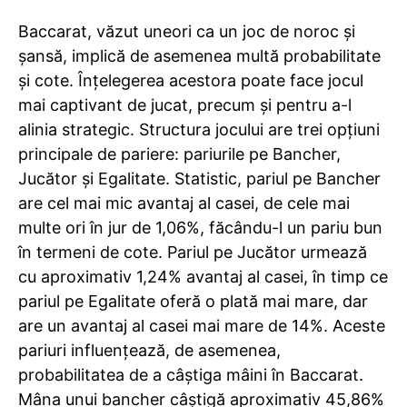
Baccarat, văzut uneori ca un joc de noroc și
șansă, implică de asemenea multă probabilitate
și cote. Înțelegerea acestora poate face jocul
mai captivant de jucat, precum și pentru a-l
alinia strategic. Structura jocului are trei opțiuni
principale de pariere: pariurile pe Bancher,
Jucător și Egalitate. Statistic, pariul pe Bancher
are cel mai mic avantaj al casei, de cele mai
multe ori în jur de 1,06%, făcându-l un pariu bun
în termeni de cote. Pariul pe Jucător urmează
cu aproximativ 1,24% avantaj al casei, în timp ce
pariul pe Egalitate oferă o plată mai mare, dar
are un avantaj al casei mai mare de 14%. Aceste
pariuri influențează, de asemenea,
probabilitatea de a câștiga mâini în Baccarat.
Mâna unui bancher câștigă aproximativ 45,86%