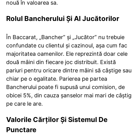
nouă în valoarea sa.
Rolul Bancherului Și Al Jucătorilor
În Baccarat, „Bancher” și „Jucător” nu trebuie
confundate cu clientul și cazinoul, așa cum fac
majoritatea oamenilor. Ele reprezintă doar cele
două mâini din fiecare joc distribuit. Există
pariuri pentru oricare dintre mâini să câștige sau
chiar pe o egalitate. Parierea pe partea
Bancherului poate fi supusă unui comision, de
obicei 5%, din cauza șanselor mai mari de câștig
pe care le are.
Valorile Cărților Și Sistemul De
Punctare