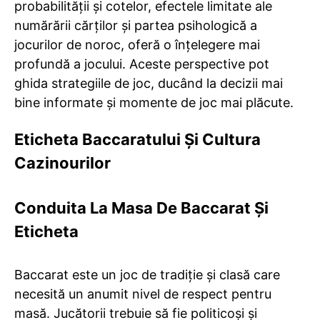
probabilității și cotelor, efectele limitate ale
numărării cărților și partea psihologică a
jocurilor de noroc, oferă o înțelegere mai
profundă a jocului. Aceste perspective pot
ghida strategiile de joc, ducând la decizii mai
bine informate și momente de joc mai plăcute.
Eticheta Baccaratului Și Cultura
Cazinourilor
Conduita La Masa De Baccarat Și
Eticheta
Baccarat este un joc de tradiție și clasă care
necesită un anumit nivel de respect pentru
masă. Jucătorii trebuie să fie politicoși și