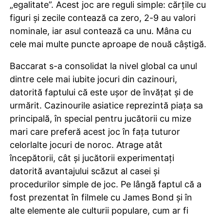
„egalitate”. Acest joc are reguli simple: cărțile cu
figuri și zecile contează ca zero, 2-9 au valori
nominale, iar asul contează ca unu. Mâna cu
cele mai multe puncte aproape de nouă câștigă.
Baccarat s-a consolidat la nivel global ca unul
dintre cele mai iubite jocuri din cazinouri,
datorită faptului că este ușor de învățat și de
urmărit. Cazinourile asiatice reprezintă piața sa
principală, în special pentru jucătorii cu mize
mari care preferă acest joc în fața tuturor
celorlalte jocuri de noroc. Atrage atât
începătorii, cât și jucătorii experimentați
datorită avantajului scăzut al casei și
procedurilor simple de joc. Pe lângă faptul că a
fost prezentat în filmele cu James Bond și în
alte elemente ale culturii populare, cum ar fi