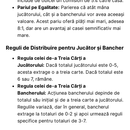
include de obicei un comision de 5% către casă.
Pariul pe Egalitate:
Parierea că atât mâna
jucătorului, cât și a bancherului vor avea aceeași
valoare. Acest pariu oferă plăți mai mari, adesea
8:1, dar are un avantaj al casei semnificativ mai
mare.
Reguli de Distribuire pentru Jucător și Bancher
Regula celei de-a Treia Cărți a
Jucătorului:
Dacă totalul jucătorului este 0-5,
acesta extrage o a treia carte. Dacă totalul este
6 sau 7, rămâne.
Regula celei de-a Treia Cărți a
Bancherului:
Acțiunea bancherului depinde de
totalul său inițial și de a treia carte a jucătorului.
Regulile variază, dar în general, bancherul
extrage la totaluri de 0-2 și apoi urmează reguli
specifice pentru totaluri de 3-7.