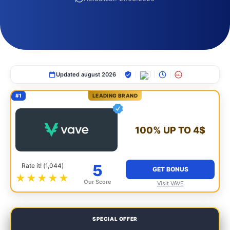
Updated august 2026
18+
#1
LEADING BRAND
100% UP TO 4$
5
Rate it! (1,044)
GET BONUS
★★★★★
Our Score
Visit VAVE
SPECIAL OFFER