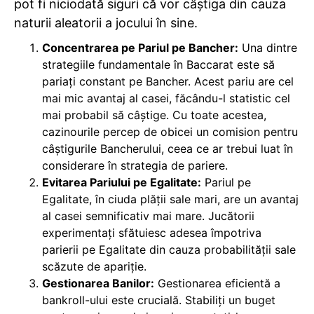
pot fi niciodată siguri că vor câștiga din cauza
naturii aleatorii a jocului în sine.
Concentrarea pe Pariul pe Bancher:
Una dintre
strategiile fundamentale în Baccarat este să
pariați constant pe Bancher. Acest pariu are cel
mai mic avantaj al casei, făcându-l statistic cel
mai probabil să câștige. Cu toate acestea,
cazinourile percep de obicei un comision pentru
câștigurile Bancherului, ceea ce ar trebui luat în
considerare în strategia de pariere.
Evitarea Pariului pe Egalitate:
Pariul pe
Egalitate, în ciuda plății sale mari, are un avantaj
al casei semnificativ mai mare. Jucătorii
experimentați sfătuiesc adesea împotriva
parierii pe Egalitate din cauza probabilității sale
scăzute de apariție.
Gestionarea Banilor:
Gestionarea eficientă a
bankroll-ului este crucială. Stabiliți un buget