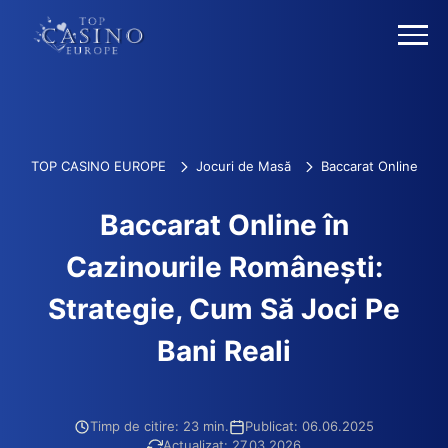
TOP CASINO EUROPE
Jocuri de Masă
Baccarat Online
Baccarat Online în
Cazinourile Românești:
Strategie, Cum Să Joci Pe
Bani Reali
Timp de citire: 23 min.
Publicat: 06.06.2025
Actualizat: 27.03.2026