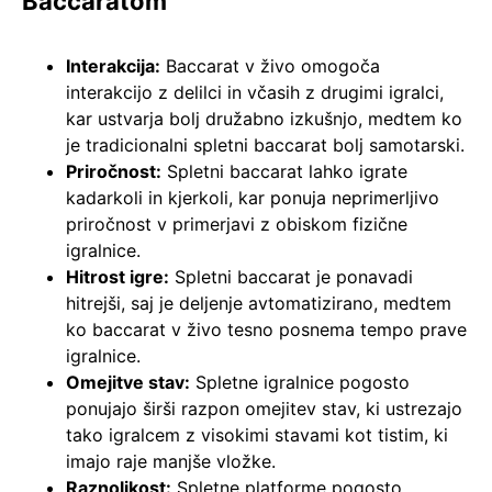
Baccaratom
Interakcija:
Baccarat v živo omogoča
interakcijo z delilci in včasih z drugimi igralci,
kar ustvarja bolj družabno izkušnjo, medtem ko
je tradicionalni spletni baccarat bolj samotarski.
Priročnost:
Spletni baccarat lahko igrate
kadarkoli in kjerkoli, kar ponuja neprimerljivo
priročnost v primerjavi z obiskom fizične
igralnice.
Hitrost igre:
Spletni baccarat je ponavadi
hitrejši, saj je deljenje avtomatizirano, medtem
ko baccarat v živo tesno posnema tempo prave
igralnice.
Omejitve stav:
Spletne igralnice pogosto
ponujajo širši razpon omejitev stav, ki ustrezajo
tako igralcem z visokimi stavami kot tistim, ki
imajo raje manjše vložke.
Raznolikost:
Spletne platforme pogosto