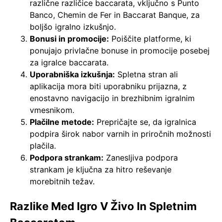
različne različice baccarata, vključno s Punto
Banco, Chemin de Fer in Baccarat Banque, za
boljšo igralno izkušnjo.
Bonusi in promocije:
Poiščite platforme, ki
ponujajo privlačne bonuse in promocije posebej
za igralce baccarata.
Uporabniška izkušnja:
Spletna stran ali
aplikacija mora biti uporabniku prijazna, z
enostavno navigacijo in brezhibnim igralnim
vmesnikom.
Plačilne metode:
Prepričajte se, da igralnica
podpira širok nabor varnih in priročnih možnosti
plačila.
Podpora strankam:
Zanesljiva podpora
strankam je ključna za hitro reševanje
morebitnih težav.
Razlike Med Igro V Živo In Spletnim