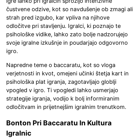
igre lahko pri igralcih sprožijo intenzivne
čustvene odzive, kot so navdušenje ob zmagi ali
strah pred izgubo, kar vpliva na njihove
odločitve pri stavljenju. Igralci, ki poznajo te
psihološke vidike, lahko zato bolje nadzorujejo
svoje igralne izkušnje in poudarjajo odgovorno
igro.
Napredne teme o baccaratu, kot so vloga
verjetnosti in kvot, omejeni učinki štetja kart in
psihološka plat igranja, zagotavljajo globlji
vpogled v igro. Ti vpogledi lahko usmerjajo
strategije igranja, vodijo k bolj informiranim
odločitvam in prijetnejšim igralnim trenutkom.
Bonton Pri Baccaratu In Kultura
Igralnic