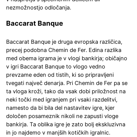
nezmožnostjo odločanja.
Baccarat Banque
Baccarat Banque je druga evropska različica,
precej podobna Chemin de Fer. Edina razlika
med obema igrama je v vlogi bankirja; običajno
v igri Baccarat Banque to vlogo vedno
prevzame eden od tistih, ki so pripravljeni
tvegati največ denarja. Pri Chemin de Fer pa se
ta vloga kroži, tako da vsak dobi priložnost na
neki točki med igranjem pri vsaki razdelitvi,
namesto da bi bila del nastavitev igre, kjer
določen posameznik nikoli ne zapusti vloge
bankirja. Ta oblika igre je zato bolj ekskluzivna
in jo najdemo v manjših kotičkih igralnic.