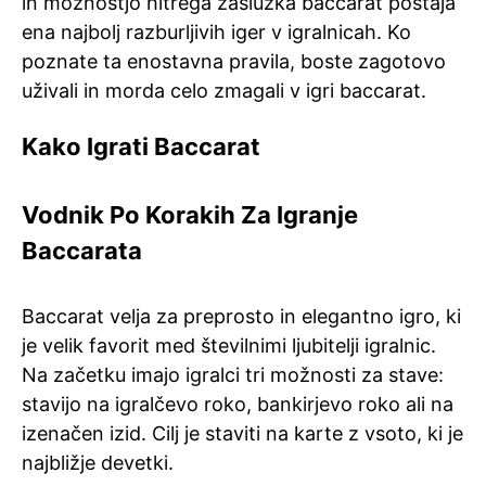
in možnostjo hitrega zaslužka baccarat postaja
ena najbolj razburljivih iger v igralnicah. Ko
poznate ta enostavna pravila, boste zagotovo
uživali in morda celo zmagali v igri baccarat.
Kako Igrati Baccarat
Vodnik Po Korakih Za Igranje
Baccarata
Baccarat velja za preprosto in elegantno igro, ki
je velik favorit med številnimi ljubitelji igralnic.
Na začetku imajo igralci tri možnosti za stave:
stavijo na igralčevo roko, bankirjevo roko ali na
izenačen izid. Cilj je staviti na karte z vsoto, ki je
najbližje devetki.