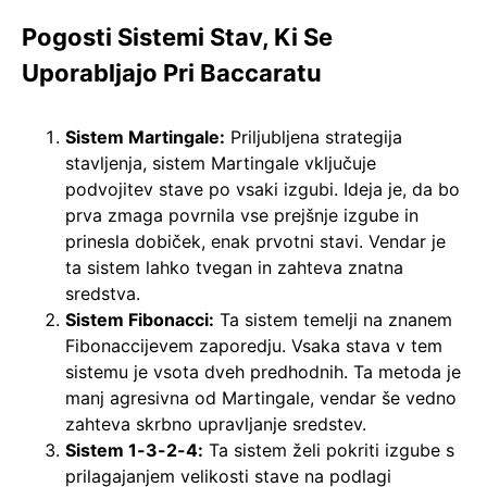
Pogosti Sistemi Stav, Ki Se
Uporabljajo Pri Baccaratu
Sistem Martingale:
Priljubljena strategija
stavljenja, sistem Martingale vključuje
podvojitev stave po vsaki izgubi. Ideja je, da bo
prva zmaga povrnila vse prejšnje izgube in
prinesla dobiček, enak prvotni stavi. Vendar je
ta sistem lahko tvegan in zahteva znatna
sredstva.
Sistem Fibonacci:
Ta sistem temelji na znanem
Fibonaccijevem zaporedju. Vsaka stava v tem
sistemu je vsota dveh predhodnih. Ta metoda je
manj agresivna od Martingale, vendar še vedno
zahteva skrbno upravljanje sredstev.
Sistem 1-3-2-4:
Ta sistem želi pokriti izgube s
prilagajanjem velikosti stave na podlagi