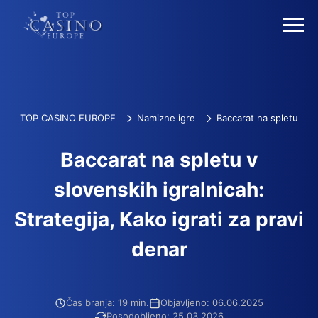
TOP CASINO EUROPE
Namizne igre
Baccarat na spletu
Baccarat na spletu v
slovenskih igralnicah:
Strategija, Kako igrati za pravi
denar
Čas branja: 19 min.
Objavljeno: 06.06.2025
Posodobljeno: 25.03.2026