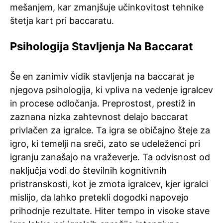
mešanjem, kar zmanjšuje učinkovitost tehnike
štetja kart pri baccaratu.
Psihologija Stavljenja Na Baccarat
Še en zanimiv vidik stavljenja na baccarat je
njegova psihologija, ki vpliva na vedenje igralcev
in procese odločanja. Preprostost, prestiž in
zaznana nizka zahtevnost delajo baccarat
privlačen za igralce. Ta igra se običajno šteje za
igro, ki temelji na sreči, zato se udeleženci pri
igranju zanašajo na vraževerje. Ta odvisnost od
naključja vodi do številnih kognitivnih
pristranskosti, kot je zmota igralcev, kjer igralci
mislijo, da lahko pretekli dogodki napovejo
prihodnje rezultate. Hiter tempo in visoke stave