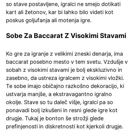
so stave postavljene, igralci ne smejo dotikati
kart ali žetonov, kar bi lahko bilo videti kot
poskus goljufanja ali motenja igre.
Sobe Za Baccarat Z Visokimi Stavami
Ko gre za igranje z velikimi zneski denarja, ima
baccarat posebno mesto v tem svetu. Vzdušje v
sobah z visokimi stavami je bolj ekskluzivno in
zasebno, da ustreza igralcem z visokimi vložki.
Te sobe imajo običajno razkošno dekoracijo, ki
ustvarja manjše, a ekstravagantno igralno
okolje. Stave so tu daleč višje, igralci pa so
ponavadi bolj izkušeni in resni glede igre kot
drugje. Tukaj je bonton še strožji glede
prefinjenosti in diskretnosti kot kjerkoli drugje.