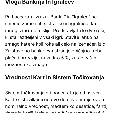
Vloga Bankirja In Igralcev
Pri baccaratu izraza “Bankir” in “Igralec” ne
smemo zamenjati s stranko in igralnico, kot
mnogi zmotno mislijo. Predstavljata le dve roki,
ki sta razdeljeni v vsaki igri. Stavite lahko na
zmago katere koli roke ali celo na izenačen izid.
Za stave na bankirjevo stran je običajno treba
plačati provizijo, navadno 5 %, zaradi višjih
možnosti za zmago.
Vrednosti Kart In Sistem Točkovanja
Sistem točkovanja pri baccaratu je edinstven.
Karte s številkami od dve do devet imajo svojo
nominalno vrednost, medtem ko desetice, fanti,