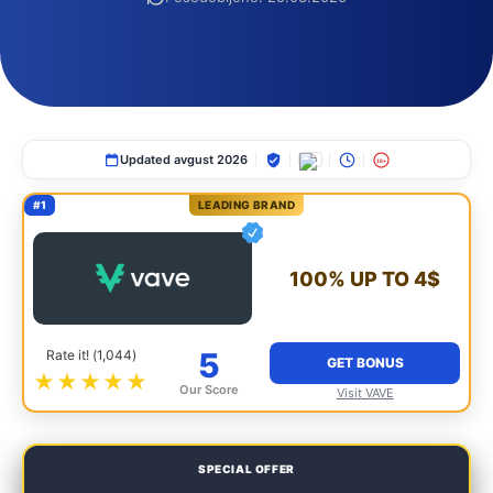
Updated avgust 2026
18+
#1
LEADING BRAND
100% UP TO 4$
5
Rate it! (1,044)
GET BONUS
★★★★★
Our Score
Visit VAVE
SPECIAL OFFER