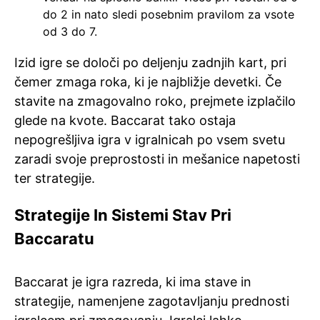
do 2 in nato sledi posebnim pravilom za vsote
od 3 do 7.
Izid igre se določi po deljenju zadnjih kart, pri
čemer zmaga roka, ki je najbližje devetki. Če
stavite na zmagovalno roko, prejmete izplačilo
glede na kvote. Baccarat tako ostaja
nepogrešljiva igra v igralnicah po vsem svetu
zaradi svoje preprostosti in mešanice napetosti
ter strategije.
Strategije In Sistemi Stav Pri
Baccaratu
Baccarat je igra razreda, ki ima stave in
strategije, namenjene zagotavljanju prednosti