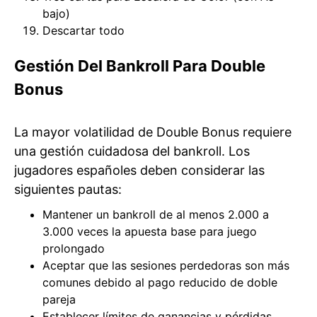
bajo)
Descartar todo
Gestión Del Bankroll Para Double
Bonus
La mayor volatilidad de Double Bonus requiere
una gestión cuidadosa del bankroll. Los
jugadores españoles deben considerar las
siguientes pautas:
Mantener un bankroll de al menos 2.000 a
3.000 veces la apuesta base para juego
prolongado
Aceptar que las sesiones perdedoras son más
comunes debido al pago reducido de doble
pareja
Establecer límites de ganancias y pérdidas