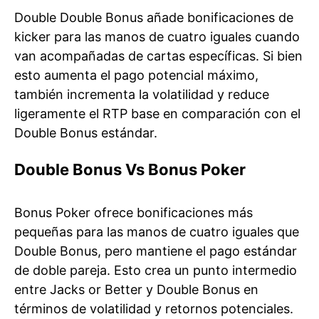
Double Double Bonus añade bonificaciones de
kicker para las manos de cuatro iguales cuando
van acompañadas de cartas específicas. Si bien
esto aumenta el pago potencial máximo,
también incrementa la volatilidad y reduce
ligeramente el RTP base en comparación con el
Double Bonus estándar.
Double Bonus Vs Bonus Poker
Bonus Poker ofrece bonificaciones más
pequeñas para las manos de cuatro iguales que
Double Bonus, pero mantiene el pago estándar
de doble pareja. Esto crea un punto intermedio
entre Jacks or Better y Double Bonus en
términos de volatilidad y retornos potenciales.