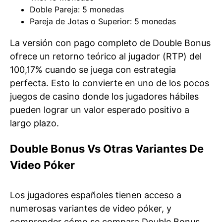
Doble Pareja: 5 monedas
Pareja de Jotas o Superior: 5 monedas
La versión con pago completo de Double Bonus
ofrece un retorno teórico al jugador (RTP) del
100,17% cuando se juega con estrategia
perfecta. Esto lo convierte en uno de los pocos
juegos de casino donde los jugadores hábiles
pueden lograr un valor esperado positivo a
largo plazo.
Double Bonus Vs Otras Variantes De
Video Póker
Los jugadores españoles tienen acceso a
numerosas variantes de video póker, y
comprender cómo se compara Double Bonus