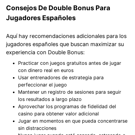
Consejos De Double Bonus Para
Jugadores Españoles
Aquí hay recomendaciones adicionales para los
jugadores españoles que buscan maximizar su
experiencia con Double Bonus:
Practicar con juegos gratuitos antes de jugar
con dinero real en euros
Usar entrenadores de estrategia para
perfeccionar el juego
Mantener un registro de sesiones para seguir
los resultados a largo plazo
Aprovechar los programas de fidelidad del
casino para obtener valor adicional
Jugar en momentos en que pueda concentrarse
sin distracciones