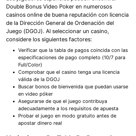
Double Bonus Video Poker en numerosos
casinos online de buena reputación con licencia
de la Dirección General de Ordenación del
Juego (DGOJ). Al seleccionar un casino,
considere los siguientes factores:
Verificar que la tabla de pagos coincida con las
especificaciones de pago completo (10/7 para
Full/Color)
Comprobar que el casino tenga una licencia
válida de la DGOJ
Buscar bonos de bienvenida que puedan usarse
en video póker
Asegurarse de que el juego contribuya
adecuadamente a los requisitos de apuesta
Probar el juego en modo gratuito antes de
apostar dinero real