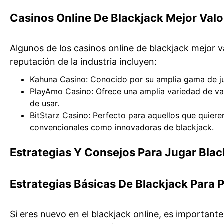
Casinos Online De Blackjack Mejor Val
Algunos de los casinos online de blackjack mejor 
reputación de la industria incluyen:
Kahuna Casino: Conocido por su amplia gama de jue
PlayAmo Casino: Ofrece una amplia variedad de vari
de usar.
BitStarz Casino: Perfecto para aquellos que quiere
convencionales como innovadoras de blackjack.
Estrategias Y Consejos Para Jugar Blac
Estrategias Básicas De Blackjack Para P
Si eres nuevo en el blackjack online, es important