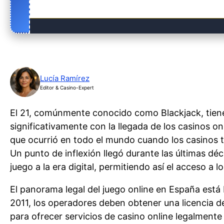
Lucía Ramírez
Editor & Casino-Expert
El 21, comúnmente conocido como Blackjack, tiene
significativamente con la llegada de los casinos onl
que ocurrió en todo el mundo cuando los casinos t
Un punto de inflexión llegó durante las últimas déc
juego a la era digital, permitiendo así el acceso a 
El panorama legal del juego online en España está 
2011, los operadores deben obtener una licencia 
para ofrecer servicios de casino online legalment