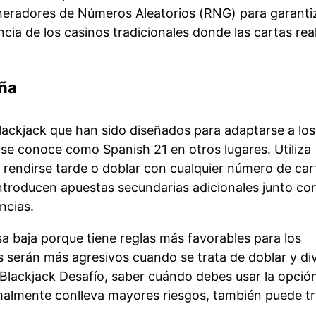
eneradores de Números Aleatorios (RNG) para garanti
ncia de los casinos tradicionales donde las cartas rea
aña
blackjack que han sido diseñados para adaptarse a los
 se conoce como Spanish 21 en otros lugares. Utiliza
o rendirse tarde o doblar con cualquier número de car
introducen apuestas secundarias adicionales junto con
ncias.
sa baja porque tiene reglas más favorables para los
s serán más agresivos cuando se trata de doblar y div
 Blackjack Desafío, saber cuándo debes usar la opció
malmente conlleva mayores riesgos, también puede tr