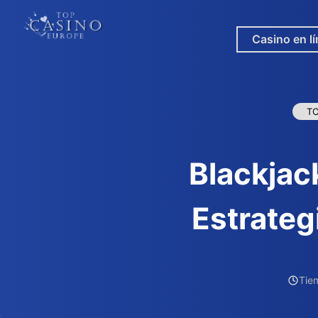
Casino en l
TO
Blackjac
Estrateg
Tiem