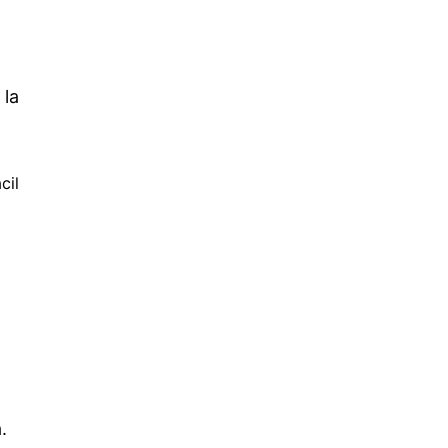
 la
cil
.