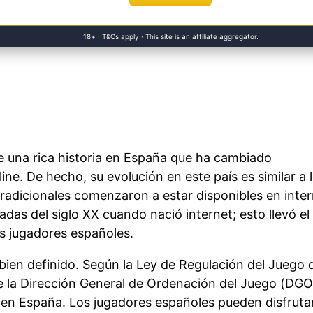
18+ · T&Cs apply · This site is an affiliate aggregator.
 una rica historia en España que ha cambiado
ine. De hecho, su evolución en este país es similar a 
radicionales comenzaron a estar disponibles en inter
adas del siglo XX cuando nació internet; esto llevó el
los jugadores españoles.
bien definido. Según la Ley de Regulación del Juego 
de la Dirección General de Ordenación del Juego (DGO
e en España. Los jugadores españoles pueden disfrutar