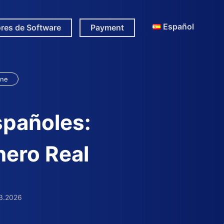
Español
res de Software
Payment
ine
spañoles:
nero Real
03.2026