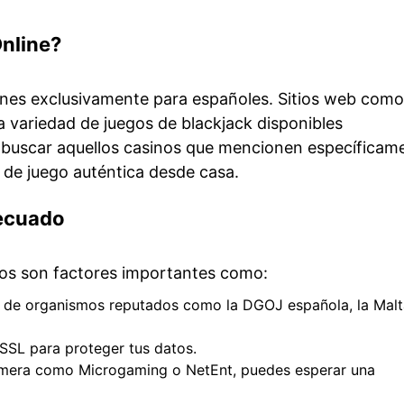
nline?
ones exclusivamente para españoles. Sitios web como
variedad de juegos de blackjack disponibles
 buscar aquellos casinos que mencionen específicam
 de juego auténtica desde casa.
decuado
stos son factores importantes como:
ia de organismos reputados como la DGOJ española, la Mal
SSL para proteger tus datos.
imera como Microgaming o NetEnt, puedes esperar una