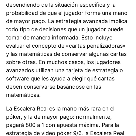
dependiendo de la situación específica y la
probabilidad de que el jugador forme una mano
de mayor pago. La estrategia avanzada implica
todo tipo de decisiones que un jugador puede
tomar de manera informada. Esto incluye
evaluar el concepto de «cartas penalizadoras»
y las matemáticas de conservar algunas cartas
sobre otras. En muchos casos, los jugadores
avanzados utilizan una tarjeta de estrategia o
software que les ayuda a elegir qué cartas
deben conservarse basándose en las
matemáticas.
La Escalera Real es la mano más rara en el
póker, y la de mayor pago: normalmente,
pagará 800 a 1 con apuesta máxima. Para la
estrategia de video póker 9/6, la Escalera Real