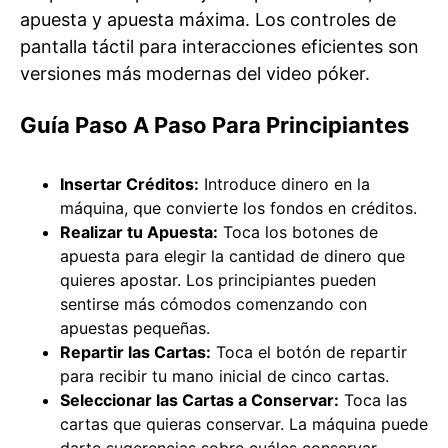
apuesta y apuesta máxima. Los controles de
pantalla táctil para interacciones eficientes son
versiones más modernas del video póker.
Guía Paso A Paso Para Principiantes
Insertar Créditos:
Introduce dinero en la
máquina, que convierte los fondos en créditos.
Realizar tu Apuesta:
Toca los botones de
apuesta para elegir la cantidad de dinero que
quieres apostar. Los principiantes pueden
sentirse más cómodos comenzando con
apuestas pequeñas.
Repartir las Cartas:
Toca el botón de repartir
para recibir tu mano inicial de cinco cartas.
Seleccionar las Cartas a Conservar:
Toca las
cartas que quieras conservar. La máquina puede