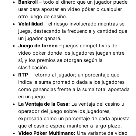
Bankroll
– todo el dinero que un jugador puede
usar para apostar en video póker o cualquier
otro juego de casino.
Volatilidad
– el riesgo involucrado mientras se
juega, destacando la frecuencia y cantidad que
un jugador ganará.
Juego de torneo
– juegos competitivos de
video póker donde los jugadores juegan entre
sí, y los premios se otorgan según la
clasificación.
RTP
– retorno al jugador; un porcentaje que
indica la suma promedio dada a los jugadores
como ganancias frente a la suma total apostada
en un juego.
La Ventaja de la Casa:
La ventaja del casino u
operador del juego sobre los jugadores,
expresada como un porcentaje de cada apuesta
que el casino espera mantener a largo plazo.
Video Póker Multimano:
Una variante de video