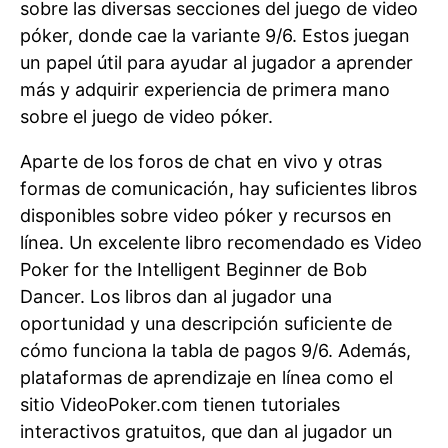
sobre las diversas secciones del juego de video
póker, donde cae la variante 9/6. Estos juegan
un papel útil para ayudar al jugador a aprender
más y adquirir experiencia de primera mano
sobre el juego de video póker.
Aparte de los foros de chat en vivo y otras
formas de comunicación, hay suficientes libros
disponibles sobre video póker y recursos en
línea. Un excelente libro recomendado es Video
Poker for the Intelligent Beginner de Bob
Dancer. Los libros dan al jugador una
oportunidad y una descripción suficiente de
cómo funciona la tabla de pagos 9/6. Además,
plataformas de aprendizaje en línea como el
sitio VideoPoker.com tienen tutoriales
interactivos gratuitos, que dan al jugador un