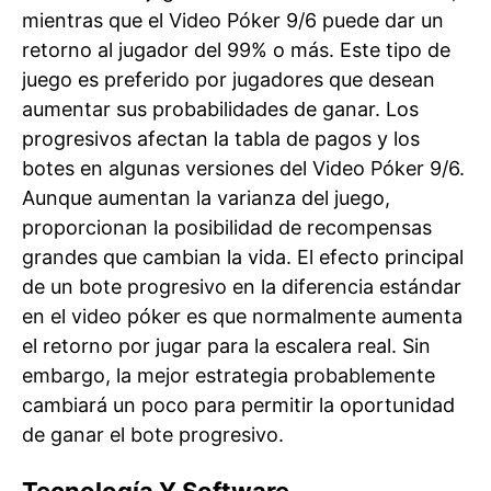
mientras que el Video Póker 9/6 puede dar un
retorno al jugador del 99% o más. Este tipo de
juego es preferido por jugadores que desean
aumentar sus probabilidades de ganar. Los
progresivos afectan la tabla de pagos y los
botes en algunas versiones del Video Póker 9/6.
Aunque aumentan la varianza del juego,
proporcionan la posibilidad de recompensas
grandes que cambian la vida. El efecto principal
de un bote progresivo en la diferencia estándar
en el video póker es que normalmente aumenta
el retorno por jugar para la escalera real. Sin
embargo, la mejor estrategia probablemente
cambiará un poco para permitir la oportunidad
de ganar el bote progresivo.