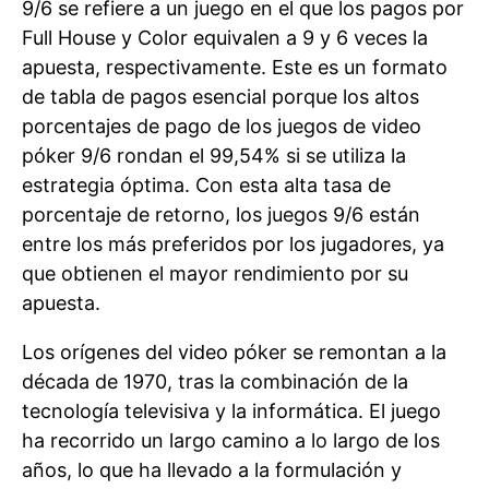
9/6 se refiere a un juego en el que los pagos por
Full House y Color equivalen a 9 y 6 veces la
apuesta, respectivamente. Este es un formato
de tabla de pagos esencial porque los altos
porcentajes de pago de los juegos de video
póker 9/6 rondan el 99,54% si se utiliza la
estrategia óptima. Con esta alta tasa de
porcentaje de retorno, los juegos 9/6 están
entre los más preferidos por los jugadores, ya
que obtienen el mayor rendimiento por su
apuesta.
Los orígenes del video póker se remontan a la
década de 1970, tras la combinación de la
tecnología televisiva y la informática. El juego
ha recorrido un largo camino a lo largo de los
años, lo que ha llevado a la formulación y