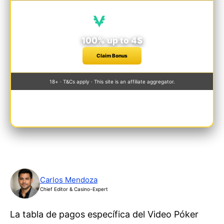
100% up to 4$
Claim Bonus
18+ · T&Cs apply · This site is an affiliate aggregator.
Carlos Mendoza
Chief Editor & Casino-Expert
La tabla de pagos específica del Video Póker