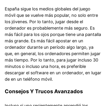
España sigue los medios globales del juego
móvil que se vuelve más popular, no solo entre
los jóvenes. Por lo tanto, jugar desde el
ordenador es probablemente más seguro. Es
más fácil para los ojos porque tiene una pantalla
más grande. Es más fácil apostar en un
ordenador durante un período algo largo, ya
que, en general, los ordenadores permiten jugar
más tiempo. Por lo tanto, para jugar incluso 30
minutos o incluso una hora, es preferible
descargar el software en un ordenador, en lugar
de en un teléfono móvil.
Consejos Y Trucos Avanzados
Incluso si uno recientemente aprendió los