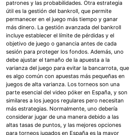
patrones y las probabilidades. Otra estrategia
útil es la gestión del bankroll, que permite
permanecer en el juego más tiempo y ganar
más dinero. La gestión avanzada del bankroll
incluye establecer el límite de pérdidas y el
objetivo de juego o ganancia antes de cada
sesión para proteger los fondos. Además, uno
debe ajustar el tamaño de la apuesta a la
varianza del juego para evitar la bancarrota, que
es algo común con apuestas más pequeñas en
juegos de alta varianza. Los torneos son una
parte esencial del video póker en España, y son
similares a los juegos regulares pero necesitan
más estrategias. Normalmente, uno debería
considerar jugar de una manera debido a las
altas tasas de puntos, y las mejores opciones
para torneos jugados en España es la mayor