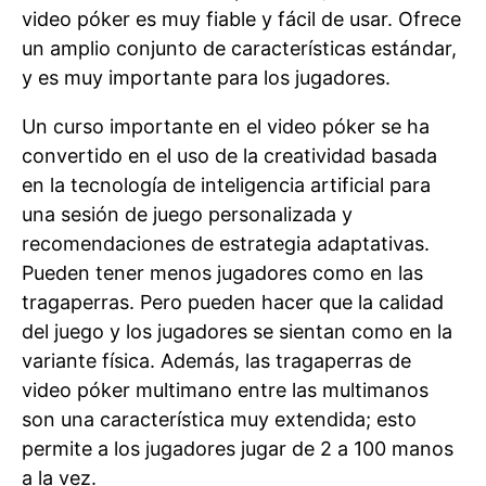
video póker es muy fiable y fácil de usar. Ofrece
un amplio conjunto de características estándar,
y es muy importante para los jugadores.
Un curso importante en el video póker se ha
convertido en el uso de la creatividad basada
en la tecnología de inteligencia artificial para
una sesión de juego personalizada y
recomendaciones de estrategia adaptativas.
Pueden tener menos jugadores como en las
tragaperras. Pero pueden hacer que la calidad
del juego y los jugadores se sientan como en la
variante física. Además, las tragaperras de
video póker multimano entre las multimanos
son una característica muy extendida; esto
permite a los jugadores jugar de 2 a 100 manos
a la vez.