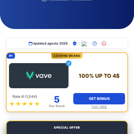
Updated agosto 2026
18+
#1
LEADING BRAND
100% UP TO 4$
5
Rate it! (1,044)
GET BONUS
★★★★★
Our Score
Visit VAVE
SPECIAL OFFER