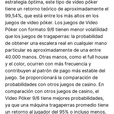
estrategia óptima, este tipo de video póker
tiene un retorno teórico de aproximadamente el
99,54%, que está entre los más altos en los
juegos de video póker. Los juegos de Video
Póker con formato 9/6 tienen menor volatilidad
que los juegos de tragaperras: la probabilidad
de obtener una escalera real en cualquier mano
particular es aproximadamente de una entre
40.000 manos. Otras manos, como el full house
y el color, ocurren con más frecuencia y
contribuyen al patrón de pago más estable del
juego. Se proporcionará la comparación de
probabilidades con otros juegos de casino. En
comparación con otros juegos de casino, el
Video Póker 9/6 tiene mejores probabilidades,
ya que una máquina tragaperras promedio tiene
un retorno al jugador del 95% o incluso menos,