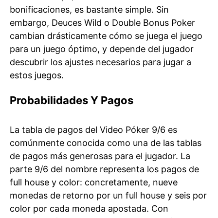
bonificaciones, es bastante simple. Sin
embargo, Deuces Wild o Double Bonus Poker
cambian drásticamente cómo se juega el juego
para un juego óptimo, y depende del jugador
descubrir los ajustes necesarios para jugar a
estos juegos.
Probabilidades Y Pagos
La tabla de pagos del Video Póker 9/6 es
comúnmente conocida como una de las tablas
de pagos más generosas para el jugador. La
parte 9/6 del nombre representa los pagos de
full house y color: concretamente, nueve
monedas de retorno por un full house y seis por
color por cada moneda apostada. Con