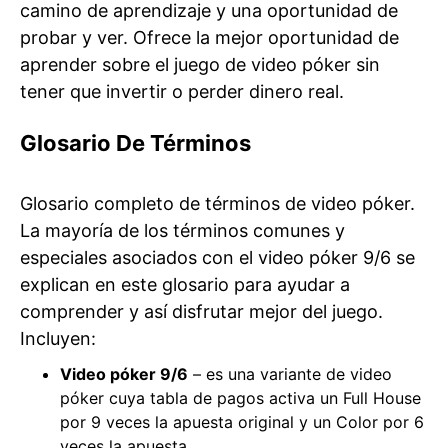
camino de aprendizaje y una oportunidad de
probar y ver. Ofrece la mejor oportunidad de
aprender sobre el juego de video póker sin
tener que invertir o perder dinero real.
Glosario De Términos
Glosario completo de términos de video póker.
La mayoría de los términos comunes y
especiales asociados con el video póker 9/6 se
explican en este glosario para ayudar a
comprender y así disfrutar mejor del juego.
Incluyen:
Video póker 9/6
– es una variante de video
póker cuya tabla de pagos activa un Full House
por 9 veces la apuesta original y un Color por 6
veces la apuesta.