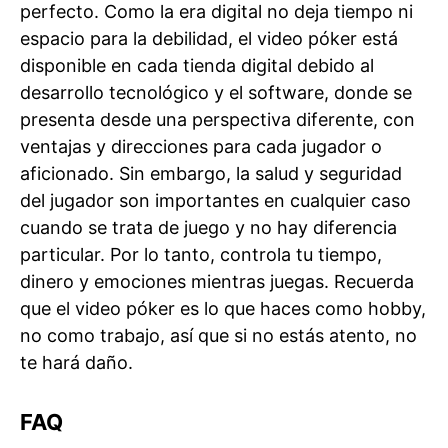
perfecto. Como la era digital no deja tiempo ni
espacio para la debilidad, el video póker está
disponible en cada tienda digital debido al
desarrollo tecnológico y el software, donde se
presenta desde una perspectiva diferente, con
ventajas y direcciones para cada jugador o
aficionado. Sin embargo, la salud y seguridad
del jugador son importantes en cualquier caso
cuando se trata de juego y no hay diferencia
particular. Por lo tanto, controla tu tiempo,
dinero y emociones mientras juegas. Recuerda
que el video póker es lo que haces como hobby,
no como trabajo, así que si no estás atento, no
te hará daño.
FAQ