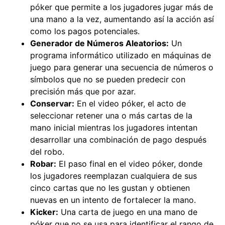
póker que permite a los jugadores jugar más de
una mano a la vez, aumentando así la acción así
como los pagos potenciales.
Generador de Números Aleatorios:
Un
programa informático utilizado en máquinas de
juego para generar una secuencia de números o
símbolos que no se pueden predecir con
precisión más que por azar.
Conservar:
En el video póker, el acto de
seleccionar retener una o más cartas de la
mano inicial mientras los jugadores intentan
desarrollar una combinación de pago después
del robo.
Robar:
El paso final en el video póker, donde
los jugadores reemplazan cualquiera de sus
cinco cartas que no les gustan y obtienen
nuevas en un intento de fortalecer la mano.
Kicker:
Una carta de juego en una mano de
póker que no se usa para identificar el rango de