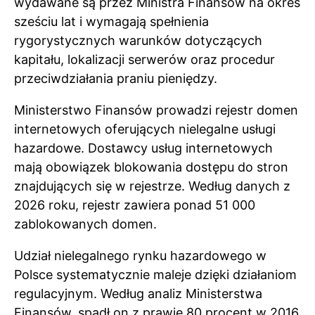
wydawane są przez Ministra Finansów na okres
sześciu lat i wymagają spełnienia
rygorystycznych warunków dotyczących
kapitału, lokalizacji serwerów oraz procedur
przeciwdziałania praniu pieniędzy.
Ministerstwo Finansów prowadzi rejestr domen
internetowych oferujących nielegalne usługi
hazardowe. Dostawcy usług internetowych
mają obowiązek blokowania dostępu do stron
znajdujących się w rejestrze. Według danych z
2026 roku, rejestr zawiera ponad 51 000
zablokowanych domen.
Udział nielegalnego rynku hazardowego w
Polsce systematycznie maleje dzięki działaniom
regulacyjnym. Według analiz Ministerstwa
Finansów, spadł on z prawie 80 procent w 2016