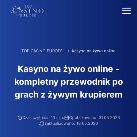
TOP CASINO EUROPE
Kasyno na żywo online
Kasyno na żywo online -
kompletny przewodnik po
grach z żywym krupierem
Czas czytania: 10 min.
Opublikowano: 31.05.2023
Zaktualizowano: 18.05.2026