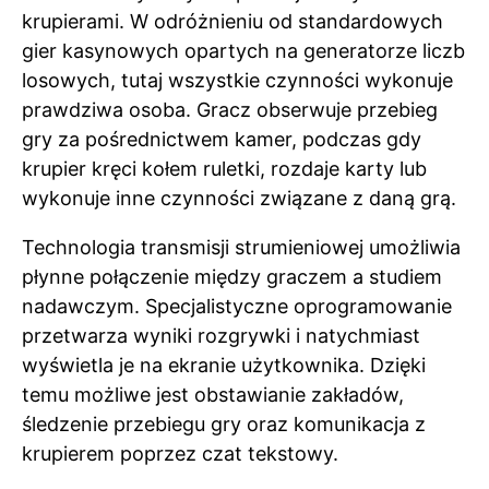
krupierami. W odróżnieniu od standardowych
gier kasynowych opartych na generatorze liczb
losowych, tutaj wszystkie czynności wykonuje
prawdziwa osoba. Gracz obserwuje przebieg
gry za pośrednictwem kamer, podczas gdy
krupier kręci kołem ruletki, rozdaje karty lub
wykonuje inne czynności związane z daną grą.
Technologia transmisji strumieniowej umożliwia
płynne połączenie między graczem a studiem
nadawczym. Specjalistyczne oprogramowanie
przetwarza wyniki rozgrywki i natychmiast
wyświetla je na ekranie użytkownika. Dzięki
temu możliwe jest obstawianie zakładów,
śledzenie przebiegu gry oraz komunikacja z
krupierem poprzez czat tekstowy.