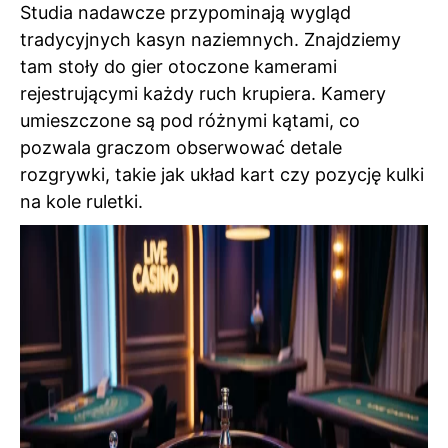
Studia nadawcze przypominają wygląd
tradycyjnych kasyn naziemnych. Znajdziemy
tam stoły do gier otoczone kamerami
rejestrującymi każdy ruch krupiera. Kamery
umieszczone są pod różnymi kątami, co
pozwala graczom obserwować detale
rozgrywki, takie jak układ kart czy pozycję kulki
na kole ruletki.