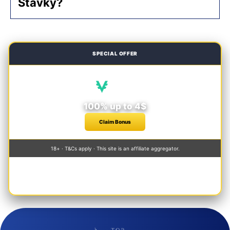
Stavky?
SPECIAL OFFER
100% up to 4$
Claim Bonus
18+ · T&Cs apply · This site is an affiliate aggregator.