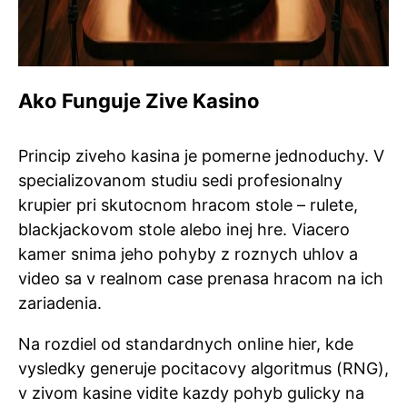
Ako Funguje Zive Kasino
Princip ziveho kasina je pomerne jednoduchy. V
specializovanom studiu sedi profesionalny
krupier pri skutocnom hracom stole – rulete,
blackjackovom stole alebo inej hre. Viacero
kamer snima jeho pohyby z roznych uhlov a
video sa v realnom case prenasa hracom na ich
zariadenia.
Na rozdiel od standardnych online hier, kde
vysledky generuje pocitacovy algoritmus (RNG),
v zivom kasine vidite kazdy pohyb gulicky na