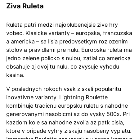
Ziva Ruleta
Ruleta patri medzi najoblubenejsie zive hry
vobec. Klasicke varianty – europska, francuzska
a americka – sa lisia predovsetkym rozlozenim
stolov a pravidlami pre nulu. Europska ruleta ma
jedno zelene policko s nulou, zatial co americka
obsahuje aj dvojitu nulu, co zvysuje vyhodu
kasina.
V poslednych rokoch vsak ziskali popularitu
inovativne varianty. Lightning Roulette
kombinuje tradicnu europsku ruletu s nahodne
generovanymi nasobicmi az do vysky 500x. Pri
kazdom kole sa nahodne zvolia az patk cisla,
ktore v pripade vyhry ziskaju nasobeny vyplatu.