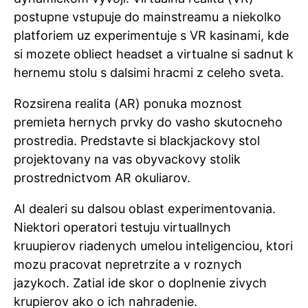
postupne vstupuje do mainstreamu a niekolko
platforiem uz experimentuje s VR kasinami, kde
si mozete obliect headset a virtualne si sadnut k
hernemu stolu s dalsimi hracmi z celeho sveta.
Rozsirena realita (AR) ponuka moznost
premieta hernych prvky do vasho skutocneho
prostredia. Predstavte si blackjackovy stol
projektovany na vas obyvackovy stolik
prostrednictvom AR okuliarov.
AI dealeri su dalsou oblast experimentovania.
Niektori operatori testuju virtuallnych
kruupierov riadenych umelou inteligenciou, ktori
mozu pracovat nepretrzite a v roznych
jazykoch. Zatial ide skor o doplnenie zivych
krupierov ako o ich nahradenie.