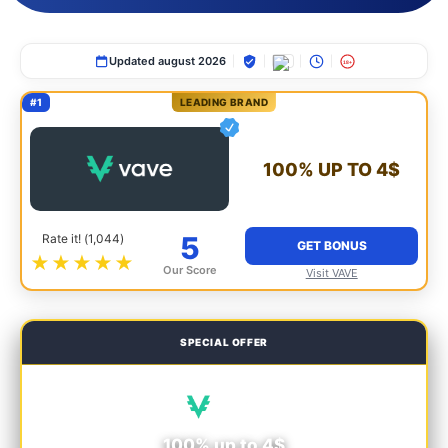
Updated august 2026
18+
#1
LEADING BRAND
100% UP TO 4$
5
Rate it! (1,044)
GET BONUS
★★★★★
Our Score
Visit VAVE
SPECIAL OFFER
100% up to 4$