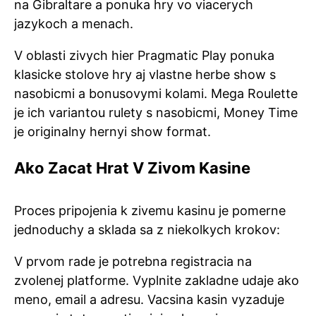
na Gibraltare a ponuka hry vo viacerych
jazykoch a menach.
V oblasti zivych hier Pragmatic Play ponuka
klasicke stolove hry aj vlastne herbe show s
nasobicmi a bonusovymi kolami. Mega Roulette
je ich variantou rulety s nasobicmi, Money Time
je originalny hernyi show format.
Ako Zacat Hrat V Zivom Kasine
Proces pripojenia k zivemu kasinu je pomerne
jednoduchy a sklada sa z niekolkych krokov:
V prvom rade je potrebna registracia na
zvolenej platforme. Vyplnite zakladne udaje ako
meno, email a adresu. Vacsina kasin vyzaduje