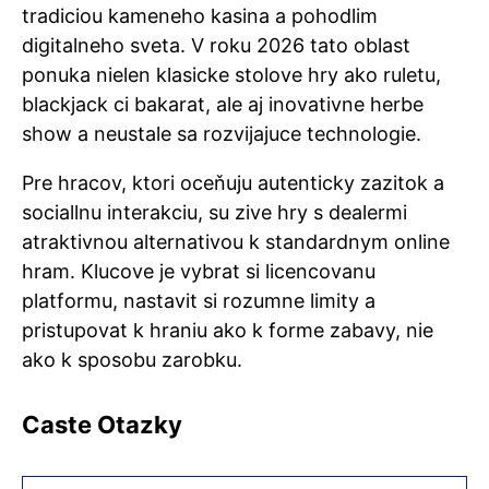
tradiciou kameneho kasina a pohodlim
digitalneho sveta. V roku 2026 tato oblast
ponuka nielen klasicke stolove hry ako ruletu,
blackjack ci bakarat, ale aj inovativne herbe
show a neustale sa rozvijajuce technologie.
Pre hracov, ktori oceňuju autenticky zazitok a
sociallnu interakciu, su zive hry s dealermi
atraktivnou alternativou k standardnym online
hram. Klucove je vybrat si licencovanu
platformu, nastavit si rozumne limity a
pristupovat k hraniu ako k forme zabavy, nie
ako k sposobu zarobku.
Caste Otazky