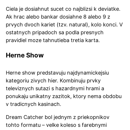
Ciela je dosiahnut sucet co najblizsi k deviatke.
Ak hrac alebo bankar dosiahne 8 alebo 9 z
prvych dvoch kariet (tzv. natural), kolo konci. V
ostatnych pripadoch sa podla presnych
pravidiel moze tahnutieba tretia karta.
Herne Show
Herne show predstavuju najdynamickejsiu
kategoriu zivych hier. Kombinuju prvky
televiznych sutazi s hazardnymi hrami a
ponukaju unikatny zazitok, ktory nema obdobu
v tradicnych kasinach.
Dream Catcher bol jednym z priekopnikov
tohto formatu – velke koleso s farebnymi