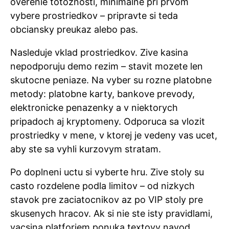
overenie totoznosti, minimalne pri prvom
vybere prostriedkov – pripravte si teda
obciansky preukaz alebo pas.
Nasleduje vklad prostriedkov. Zive kasina
nepodporuju demo rezim – stavit mozete len
skutocne peniaze. Na vyber su rozne platobne
metody: platobne karty, bankove prevody,
elektronicke penazenky a v niektorych
pripadoch aj kryptomeny. Odporuca sa vlozit
prostriedky v mene, v ktorej je vedeny vas ucet,
aby ste sa vyhli kurzovym stratam.
Po doplneni uctu si vyberte hru. Zive stoly su
casto rozdelene podla limitov – od nizkych
stavok pre zaciatocnikov az po VIP stoly pre
skusenych hracov. Ak si nie ste isty pravidlami,
vacsina platforiem ponuka textovy navod