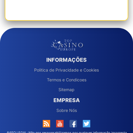
INFORMAÇÕES
Politica de Privacidade e Cookies
Termos e Condicoes
Sitemap
EMPRESA
Sobre Nós
AVISO LEGAL: Não nos responsabilizamos por qualquer informação incorrecta