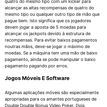
quatro do mesmo tipo com um kicker para
alcançar as altas recompensas de quatro do
mesmo tipo ou qualquer outro tipo de mão que
pague bem. Isto significa que os jogadores
devem jogar a aposta de 5 moedas para
alcançar os jackpots devido à estrutura de
recompensas. Para evitar baixos pagamentos
noutras mãos, deve-se jogar o máximo de
moedas. Se a máquina tem uma mão de baixo
pagamento, ainda se pode manipular o baixo
pagamento pagando por erros.
Jogos Móveis E Software
Algumas aplicações móveis são especialmente
apropriadas para os amantes portugueses de
Double Double Bonus Video Poker. Dois