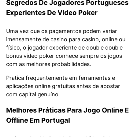
Segredos De Jogadores Portugueses
Experientes De Video Poker
Uma vez que os pagamentos podem variar
imensamente de casino para casino, online ou
físico, o jogador experiente de double double
bonus video poker conhece sempre os jogos
com as melhores probabilidades.
Pratica frequentemente em ferramentas e
aplicações online gratuitas antes de apostar
com capital genuíno.
Melhores Práticas Para Jogo Online E
Offline Em Portugal