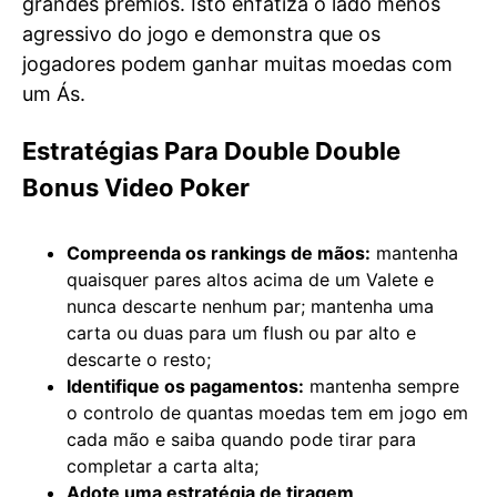
grandes prémios. Isto enfatiza o lado menos
agressivo do jogo e demonstra que os
jogadores podem ganhar muitas moedas com
um Ás.
Estratégias Para Double Double
Bonus Video Poker
Compreenda os rankings de mãos:
mantenha
quaisquer pares altos acima de um Valete e
nunca descarte nenhum par; mantenha uma
carta ou duas para um flush ou par alto e
descarte o resto;
Identifique os pagamentos:
mantenha sempre
o controlo de quantas moedas tem em jogo em
cada mão e saiba quando pode tirar para
completar a carta alta;
Adote uma estratégia de tiragem