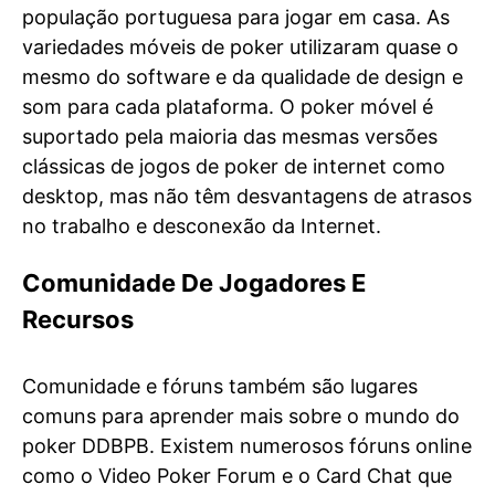
população portuguesa para jogar em casa. As
variedades móveis de poker utilizaram quase o
mesmo do software e da qualidade de design e
som para cada plataforma. O poker móvel é
suportado pela maioria das mesmas versões
clássicas de jogos de poker de internet como
desktop, mas não têm desvantagens de atrasos
no trabalho e desconexão da Internet.
Comunidade De Jogadores E
Recursos
Comunidade e fóruns também são lugares
comuns para aprender mais sobre o mundo do
poker DDBPB. Existem numerosos fóruns online
como o Video Poker Forum e o Card Chat que