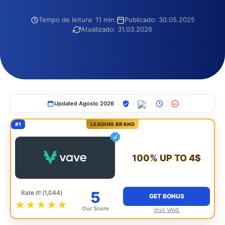
Tempo de leitura: 11 min.
Publicado: 30.05.2025
Atualizado: 31.03.2026
Updated Agosto 2026
18+
#1
LEADING BRAND
100% UP TO 4$
5
Rate it! (1,044)
GET BONUS
★★★★★
Our Score
Visit VAVE