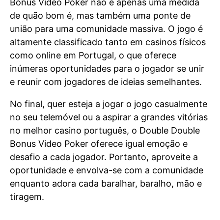
Bonus Video Poker não é apenas uma medida
de quão bom é, mas também uma ponte de
união para uma comunidade massiva. O jogo é
altamente classificado tanto em casinos físicos
como online em Portugal, o que oferece
inúmeras oportunidades para o jogador se unir
e reunir com jogadores de ideias semelhantes.
No final, quer esteja a jogar o jogo casualmente
no seu telemóvel ou a aspirar a grandes vitórias
no melhor casino português, o Double Double
Bonus Video Poker oferece igual emoção e
desafio a cada jogador. Portanto, aproveite a
oportunidade e envolva-se com a comunidade
enquanto adora cada baralhar, baralho, mão e
tiragem.