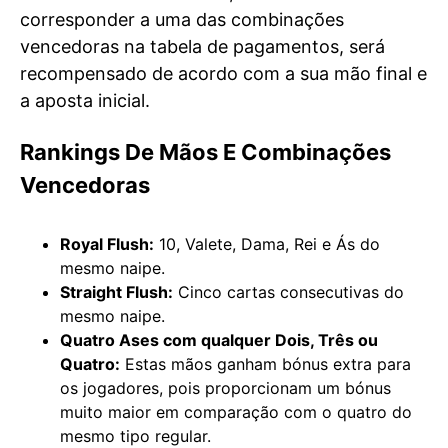
corresponder a uma das combinações
vencedoras na tabela de pagamentos, será
recompensado de acordo com a sua mão final e
a aposta inicial.
Rankings De Mãos E Combinações
Vencedoras
Royal Flush:
10, Valete, Dama, Rei e Ás do
mesmo naipe.
Straight Flush:
Cinco cartas consecutivas do
mesmo naipe.
Quatro Ases com qualquer Dois, Três ou
Quatro:
Estas mãos ganham bónus extra para
os jogadores, pois proporcionam um bónus
muito maior em comparação com o quatro do
mesmo tipo regular.