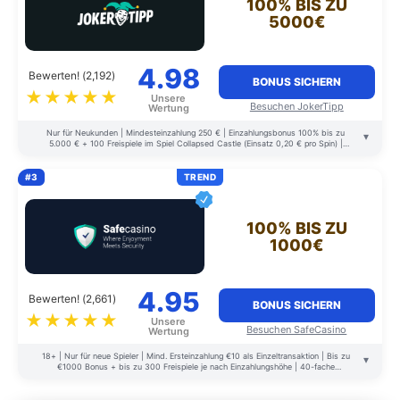
100% BIS ZU
5000€
4.98
Bewerten! (2,192)
BONUS SICHERN
★★★★★
Unsere
Besuchen JokerTipp
Wertung
Nur für Neukunden | Mindesteinzahlung 250 € | Einzahlungsbonus 100% bis zu
5.000 € + 100 Freispiele im Spiel Collapsed Castle (Einsatz 0,20 € pro Spin) |
Freispiele werden in 2 Paketen à 50 alle 24 Stunden gutgeschrieben |
Bonusumsatz x25 (Gewinne aus Freispielen x25) | Umsatzbedingungen innerhalb
von 14 Tagen zu erfüllen | Bonus kann nach 7 Tagen erneut aktiviert werden |
#3
TREND
Bonus ist nicht auszahlbar, bis er vollständig umgesetzt wurde | Es gelten die
Bonus-AGB
100% BIS ZU
1000€
4.95
Bewerten! (2,661)
BONUS SICHERN
★★★★★
Unsere
Besuchen SafeCasino
Wertung
18+ | Nur für neue Spieler | Mind. Ersteinzahlung €10 als Einzeltransaktion | Bis zu
€1000 Bonus + bis zu 300 Freispiele je nach Einzahlungshöhe | 40-fache
Umsatzanforderung für Bonus & FS-Gewinne | AGB gelten | Verantwortungsvoll
spielen - BeGambleAware.org