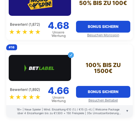
50% BIS ZU 100€
4.68
Bewerten! (1,872)
BONUS SICHERN
★★★★★
Unsere
Besuchen Morospin
Wertung
#16
100% BIS ZU
1500€
4.66
Bewerten! (1,892)
BONUS SICHERN
★★★★★
Unsere
Besuchen Betlabel
Wertung
18+ | Neue Spieler | Mind. Einzahlung €10 (1.) / €15 (2.–4.) | Welcome Package
über 4 Einzahlungen bis zu €1.500 + 150 Freispiele | 35x Umsatzanforderung
binnen 7 Tagen | Max. Bonuseinsatz €5 | Nicht verfügbar für Kryptowährungen |
AGB gelten | BeGambleAware.org