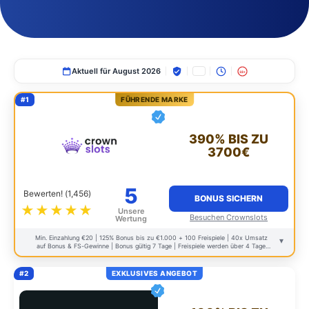
Aktuell für August 2026
18+
#1
FÜHRENDE MARKE
390% BIS ZU
3700€
5
Bewerten! (1,456)
BONUS SICHERN
★★★★★
Unsere
Besuchen Crownslots
Wertung
Min. Einzahlung €20 | 125% Bonus bis zu €1.000 + 100 Freispiele | 40x Umsatz
auf Bonus & FS-Gewinne | Bonus gültig 7 Tage | Freispiele werden über 4 Tage
gutgeschrieben | Nur für die erste Einzahlung | AGB gelten.
#2
EXKLUSIVES ANGEBOT