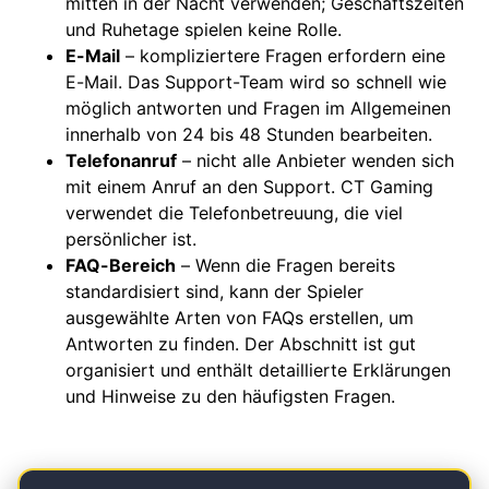
mitten in der Nacht verwenden; Geschäftszeiten
und Ruhetage spielen keine Rolle.
E-Mail
– kompliziertere Fragen erfordern eine
E-Mail. Das Support-Team wird so schnell wie
möglich antworten und Fragen im Allgemeinen
innerhalb von 24 bis 48 Stunden bearbeiten.
Telefonanruf
– nicht alle Anbieter wenden sich
mit einem Anruf an den Support. CT Gaming
verwendet die Telefonbetreuung, die viel
persönlicher ist.
FAQ-Bereich
– Wenn die Fragen bereits
standardisiert sind, kann der Spieler
ausgewählte Arten von FAQs erstellen, um
Antworten zu finden. Der Abschnitt ist gut
organisiert und enthält detaillierte Erklärungen
und Hinweise zu den häufigsten Fragen.