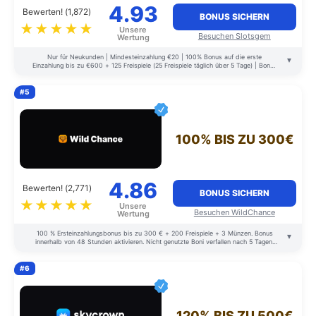
4.93
Bewerten! (1,872)
BONUS SICHERN
★★★★★
Unsere
Besuchen Slotsgem
Wertung
Nur für Neukunden | Mindesteinzahlung €20 | 100% Bonus auf die erste
Einzahlung bis zu €600 + 125 Freispiele (25 Freispiele täglich über 5 Tage) | Bonus
innerhalb von 7 Tagen umsetzen | Es gelten die AGB | 18+ | Glücksspiel kann
süchtig machen
#5
100% BIS ZU 300€
4.86
Bewerten! (2,771)
BONUS SICHERN
★★★★★
Unsere
Besuchen WildChance
Wertung
100 % Ersteinzahlungsbonus bis zu 300 € + 200 Freispiele + 3 Münzen. Bonus
innerhalb von 48 Stunden aktivieren. Nicht genutzte Boni verfallen nach 5 Tagen.
Max. Auszahlung aus Bonusgewinnen: 10x der Einzahlung. T&C gelten.
#6
120% BIS ZU 500€