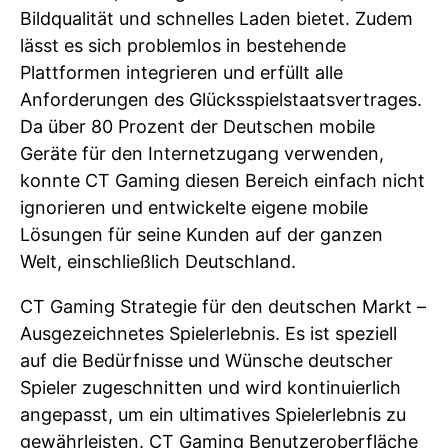
Bildqualität und schnelles Laden bietet. Zudem
lässt es sich problemlos in bestehende
Plattformen integrieren und erfüllt alle
Anforderungen des Glücksspielstaatsvertrages.
Da über 80 Prozent der Deutschen mobile
Geräte für den Internetzugang verwenden,
konnte CT Gaming diesen Bereich einfach nicht
ignorieren und entwickelte eigene mobile
Lösungen für seine Kunden auf der ganzen
Welt, einschließlich Deutschland.
CT Gaming Strategie für den deutschen Markt –
Ausgezeichnetes Spielerlebnis. Es ist speziell
auf die Bedürfnisse und Wünsche deutscher
Spieler zugeschnitten und wird kontinuierlich
angepasst, um ein ultimatives Spielerlebnis zu
gewährleisten. CT Gaming Benutzeroberfläche