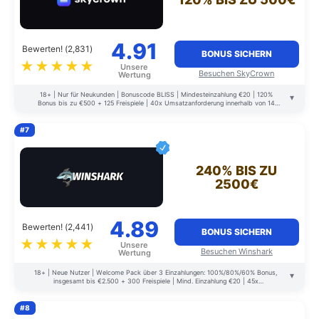
4.91
Bewerten! (2,831)
BONUS SICHERN
★★★★★
Unsere
Besuchen SkyCrown
Wertung
18+ | Nur für Neukunden | Bonuscode BLISS | Mindesteinzahlung €20 | 120%
Bonus bis zu €500 + 125 Freispiele | 40x Umsatzanforderung innerhalb von 14
Tagen | AGB gelten
#7
240% BIS ZU
2500€
4.89
Bewerten! (2,441)
BONUS SICHERN
★★★★★
Unsere
Besuchen Winshark
Wertung
18+ | Neue Nutzer | Welcome Pack über 3 Einzahlungen: 100%/80%/60% Bonus,
insgesamt bis €2.500 + 300 Freispiele | Mind. Einzahlung €20 | 45x
Umsatzanforderung | Max. Bonuseinsatz €5 | Aktivierung binnen 48 Std.,
Gültigkeit 5 Tage | AGB gelten | BeGambleAware.org
#8