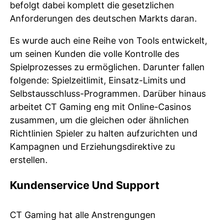
befolgt dabei komplett die gesetzlichen
Anforderungen des deutschen Markts daran.
Es wurde auch eine Reihe von Tools entwickelt,
um seinen Kunden die volle Kontrolle des
Spielprozesses zu ermöglichen. Darunter fallen
folgende: Spielzeitlimit, Einsatz-Limits und
Selbstausschluss-Programmen. Darüber hinaus
arbeitet CT Gaming eng mit Online-Casinos
zusammen, um die gleichen oder ähnlichen
Richtlinien Spieler zu halten aufzurichten und
Kampagnen und Erziehungsdirektive zu
erstellen.
Kundenservice Und Support
CT Gaming hat alle Anstrengungen