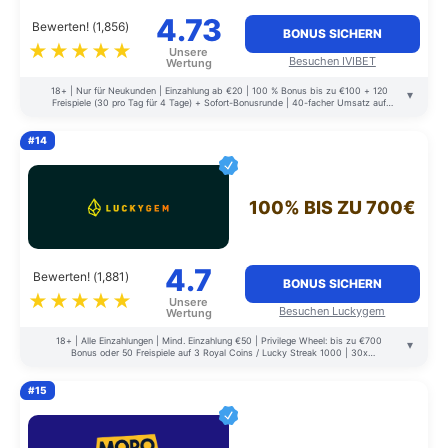
4.73
Bewerten! (1,856)
BONUS SICHERN
★★★★★
Unsere
Besuchen IVIBET
Wertung
18+ | Nur für Neukunden | Einzahlung ab €20 | 100 % Bonus bis zu €100 + 120
Freispiele (30 pro Tag für 4 Tage) + Sofort-Bonusrunde | 40-facher Umsatz auf
Gewinne aus Freispielen | Es gelten die AGB
#14
100% BIS ZU 700€
4.7
Bewerten! (1,881)
BONUS SICHERN
★★★★★
Unsere
Besuchen Luckygem
Wertung
18+ | Alle Einzahlungen | Mind. Einzahlung €50 | Privilege Wheel: bis zu €700
Bonus oder 50 Freispiele auf 3 Royal Coins / Lucky Streak 1000 | 30x
Umsatzanforderung | Max. Auszahlung aus Freispielen €300 | Gewinn muss mit
Mind. Einzahlung €50 aktiviert werden | AGB gelten | BeGambleAware.org
#15