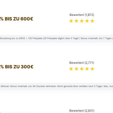
Bewerten! (1,872)
% BIS ZU 600€
★★★★★
inzahlung bis zu €600 + 125 Freispiele (25 Freispiele täglich über 5 Tage) | Bonus innerhalb von 7 Tagen
Bewerten! (2,771)
% BIS ZU 300€
★★★★★
Münzen. Bonus innerhalb von 48 Stunden aktivieren. Nicht genutzte Boni verfallen nach 5 Tagen. Max. Au
Bewerten! (2,831)