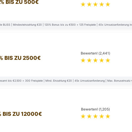
% BIS ZU 500€
★★★★★
e BLISS | Mindesteinzahlung €20 | 120% Bonus bis zu €500 + 125 Freispiele | 40x Umsatzanforderung in
Bewerten! (2,441)
% BIS ZU 2500€
★★★★★
mt bis €2.500 + 300 Freispiele | Mind. Einzahlung €20 | 45x Umsatzanforderung | Max. Bonuseinsatz €5 
Bewerten! (1,205)
 BIS ZU 12000€
★★★★★