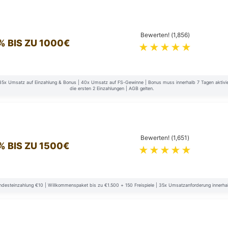
Bewerten! (1,856)
% BIS ZU 1000€
★★★★★
 | 35x Umsatz auf Einzahlung & Bonus | 40x Umsatz auf FS-Gewinne | Bonus muss innerhalb 7 Tagen aktivie
die ersten 2 Einzahlungen | AGB gelten.
Bewerten! (1,651)
% BIS ZU 1500€
★★★★★
ndesteinzahlung €10 | Willkommenspaket bis zu €1.500 + 150 Freispiele | 35x Umsatzanforderung innerha