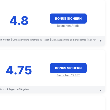
4.8
BONUS SICHERN
Besuchen Atefia
rt werden | Umsatzerfüllung innerhalb 10 Tagen | Max. Auszahlung 6x Bonusbetrag | Nur für
4.75
BONUS SICHERN
Besuchen 22BET
lb von 7 Tagen | AGB gelten