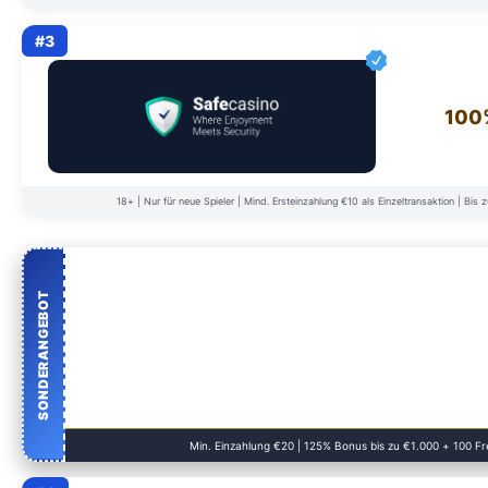
#3
100
18+ | Nur für neue Spieler | Mind. Ersteinzahlung €10 als Einzeltransaktion | 
SONDERANGEBOT
Min. Einzahlung €20 | 125% Bonus bis zu €1.000 + 100 Fre