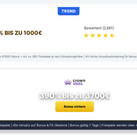
TREND
Bewerten! (2,661)
% BIS ZU 1000€
★★★★★
Bis zu €1000 Bonus + bis zu 300 Freispiele je nach Einzahlungshöhe | 40-fache Umsatzanforderung für Bon
390% bis zu 3700€
Bonus sichern
ispiele | 40x Umsatz auf Bonus & FS-Gewinne | Bonus gültig 7 Tage | Freispiele werden über 4