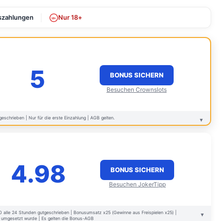
szahlungen
Nur 18+
18+
5
BONUS SICHERN
Besuchen Crownslots
schrieben | Nur für die erste Einzahlung | AGB gelten.
4.98
BONUS SICHERN
Besuchen JokerTipp
50 alle 24 Stunden gutgeschrieben | Bonusumsatz x25 (Gewinne aus Freispielen x25) |
ig umgesetzt wurde | Es gelten die Bonus-AGB