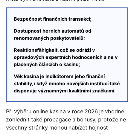
Bezpečnost finančních transakcí;
Dostupnost herních automatů od
renomovaných poskytovatelů;
Reaktionsfähigkeit, což se odráží v
opravdových expertních hodnoceních a ne v
placených článcích o kasinu;
Věk kasina je indikátorem jeho finanční
stability, i když mnoho novějších institucí také
disponuje významnými kvalitními značkami.
Při výběru online kasina v roce 2026 je vhodné
zohlednit také propagace a bonusy, protože ne
všechny stránky mohou nabízet hojnost