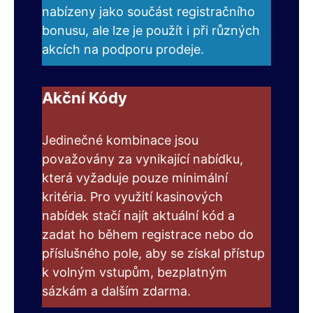
nabízeny jako součást registračního
bonusu, ale lze je použít i při různých
akcích na podporu prodeje.
Akční Kódy
Jedinečné kombinace jsou
považovány za vynikající nabídku,
která vyžaduje pouze minimální
kritéria. Pro využití kasinových
nabídek stačí najít aktuální kód a
zadat ho během registrace nebo do
příslušného pole, aby se získal přístup
k volným vstupům, bezplatným
sázkám a dalším zdarma.