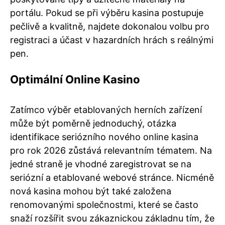
portálu. Pokud se při výběru kasina postupuje
pečlivě a kvalitně, najdete dokonalou volbu pro
registraci a účast v hazardních hrách s reálnými
pen.
Optimální Online Kasino
Zatímco výběr etablovaných herních zařízení
může být poměrně jednoduchý, otázka
identifikace seriózního nového online kasina
pro rok 2026 zůstává relevantním tématem. Na
jedné straně je vhodné zaregistrovat se na
seriózní a etablované webové stránce. Nicméně
nová kasina mohou být také založena
renomovanými společnostmi, které se často
snaží rozšířit svou zákaznickou základnu tím, že