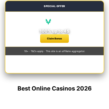
SPECIAL OFFER
100% up to 4$
Claim Bonus
18+ · T&Cs apply · This site is an affiliate aggregator.
Bеst Оnlіnе Cаsіnоs 2026