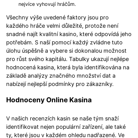
nejvíce vyhovují hráčům.
Všechny výše uvedené faktory jsou pro
každého hráče velmi důležité, protože není
snadné najít kvalitní kasino, které odpovídá jeho
potřebám. S naší pomocí každý zvládne tuto
úlohu úspěšně a vybere si dokonalou možnost
pro růst svého kapitálu. Tabulky ukazují nejlépe
hodnocená kasina, která byla identifikována na
základě analýzy značného množství dat a
nabízejí nejlepší podmínky pro zákazníky.
Hodnoceny Online Kasina
V našich recenzích kasin se naše tým snaží
identifikovat nejen populární zařízení, ale také
ty, které jsou v každém ohledu nadřazené. Ve