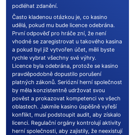
podléhat zdanění.
Často kladenou otázkou je, co kasino
udělá, pokud mu bude licence odebrána.
První odpověď pro hráče zní, že není
vhodné se zaregistrovat u takového kasina
a pokud byl již vytvořen účet, měli byste
rychle vybrat všechny své výhry.
Licence byla odebrána, protože se kasino
pravděpodobně dopustilo porušení
platných zákonů. Seriózní herní společnost
by měla konzistentně udržovat svou
pověst a prokazovat kompetenci ve všech
oblastech. Jakmile kasino úspěšně vyřeší
konflikt, musí podstoupit audit, aby získalo
licenci. Regulační orgány kontrolují aktivity
herní společnosti, aby zajistily, že neexistují