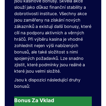
jsou kasinové bonusy. Skvělá akce
slouží jako důkaz finanční stability a
dobrotivosti instituce. Všechny akce
jsou zaměřeny na získání nových
zákazníků a existují další bonusy, které
cílí na podporu aktivních a věrných
hráčů. Při výběru kasina je vhodné
zohlednit nejen výši nabízených
bonusů, ale také složitost s nimi
spojených požadavků. Lze snadno
zjistit, které podmínky jsou reálné a
které jsou velmi složité.
Jsou k dispozici následující druhy
bonusů:
Bonus Za Vklad