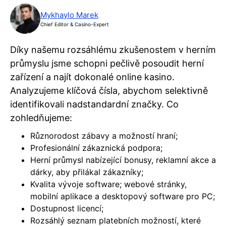
Mykhaylo Marek
Chief Editor & Casino-Expert
Díky našemu rozsáhlému zkušenostem v herním
průmyslu jsme schopni pečlivě posoudit herní
zařízení a najít dokonalé online kasino.
Analyzujeme klíčová čísla, abychom selektivně
identifikovali nadstandardní značky. Co
zohledňujeme:
Různorodost zábavy a možností hraní;
Profesionální zákaznická podpora;
Herní průmysl nabízející bonusy, reklamní akce a
dárky, aby přilákal zákazníky;
Kvalita vývoje software; webové stránky,
mobilní aplikace a desktopový software pro PC;
Dostupnost licencí;
Rozsáhlý seznam platebních možností, které