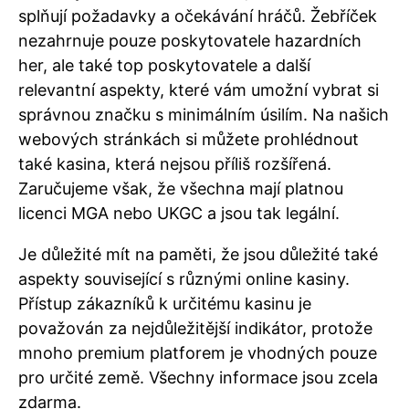
splňují požadavky a očekávání hráčů. Žebříček
nezahrnuje pouze poskytovatele hazardních
her, ale také top poskytovatele a další
relevantní aspekty, které vám umožní vybrat si
správnou značku s minimálním úsilím. Na našich
webových stránkách si můžete prohlédnout
také kasina, která nejsou příliš rozšířená.
Zaručujeme však, že všechna mají platnou
licenci MGA nebo UKGC a jsou tak legální.
Je důležité mít na paměti, že jsou důležité také
aspekty související s různými online kasiny.
Přístup zákazníků k určitému kasinu je
považován za nejdůležitější indikátor, protože
mnoho premium platforem je vhodných pouze
pro určité země. Všechny informace jsou zcela
zdarma.