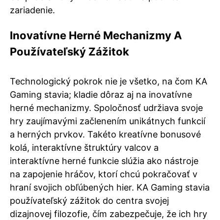
zariadenie.
Inovatívne Herné Mechanizmy A
Používateľský Zážitok
Technologický pokrok nie je všetko, na čom KA
Gaming stavia; kladie dôraz aj na inovatívne
herné mechanizmy. Spoločnosť udržiava svoje
hry zaujímavými začlenením unikátnych funkcií
a herných prvkov. Takéto kreatívne bonusové
kolá, interaktívne štruktúry valcov a
interaktívne herné funkcie slúžia ako nástroje
na zapojenie hráčov, ktorí chcú pokračovať v
hraní svojich obľúbených hier. KA Gaming stavia
používateľský zážitok do centra svojej
dizajnovej filozofie, čím zabezpečuje, že ich hry