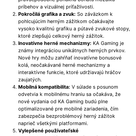
príbehov a vizuálnej príťažlivosti.
Pokročilá grafika a zvuk:
So záväzkom k
pohlcujúcim herným zážitkom očakávajte
vysoko kvalitnú grafiku a pútavé zvukové stopy,
ktoré zlepšujú celkový herný zážitok.
Inovatívne herné mechanizmy:
KA Gaming je
známy integráciou unikátnych herných prvkov.
Nové hry môžu zahŕňať inovatívne bonusové
kolá, neočakávané herné mechanizmy a
interaktívne funkcie, ktoré udržiavajú hráčov
zaujatých.
Mobilná kompatibilita:
V súlade s posunom
odvetvia k mobilnému hraniu sa očakáva, že
nové vydania od KA Gaming budú plne
optimalizované pre mobilné zariadenia, čím
zabezpečia bezproblémový herný zážitok
naprieč všetkými platformami.
Vylepšené používateľské