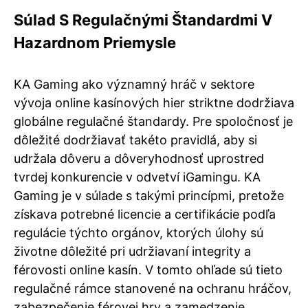
Súlad S Regulačnými Štandardmi V
Hazardnom Priemysle
KA Gaming ako významný hráč v sektore
vývoja online kasínových hier striktne dodržiava
globálne regulačné štandardy. Pre spoločnosť je
dôležité dodržiavať takéto pravidlá, aby si
udržala dôveru a dôveryhodnosť uprostred
tvrdej konkurencie v odvetví iGamingu. KA
Gaming je v súlade s takými princípmi, pretože
získava potrebné licencie a certifikácie podľa
regulácie týchto orgánov, ktorých úlohy sú
životne dôležité pri udržiavaní integrity a
férovosti online kasín. V tomto ohľade sú tieto
regulačné rámce stanovené na ochranu hráčov,
zabezpečenie férovej hry a zamedzenie