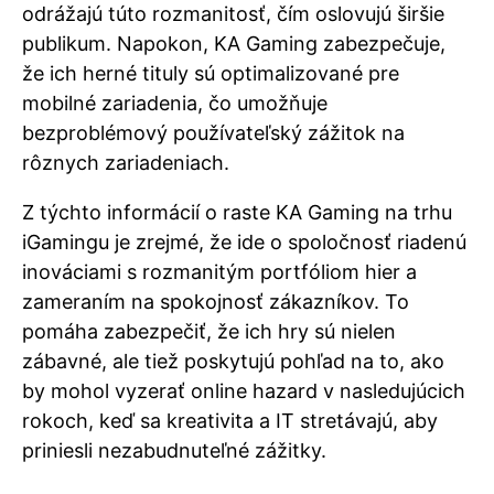
odrážajú túto rozmanitosť, čím oslovujú širšie
publikum. Napokon, KA Gaming zabezpečuje,
že ich herné tituly sú optimalizované pre
mobilné zariadenia, čo umožňuje
bezproblémový používateľský zážitok na
rôznych zariadeniach.
Z týchto informácií o raste KA Gaming na trhu
iGamingu je zrejmé, že ide o spoločnosť riadenú
inováciami s rozmanitým portfóliom hier a
zameraním na spokojnosť zákazníkov. To
pomáha zabezpečiť, že ich hry sú nielen
zábavné, ale tiež poskytujú pohľad na to, ako
by mohol vyzerať online hazard v nasledujúcich
rokoch, keď sa kreativita a IT stretávajú, aby
priniesli nezabudnuteľné zážitky.