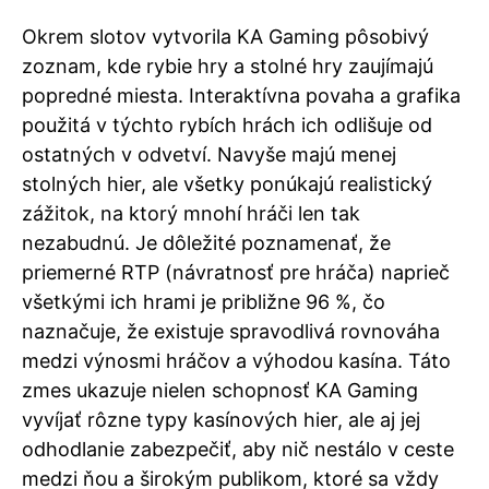
Okrem slotov vytvorila KA Gaming pôsobivý
zoznam, kde rybie hry a stolné hry zaujímajú
popredné miesta. Interaktívna povaha a grafika
použitá v týchto rybích hrách ich odlišuje od
ostatných v odvetví. Navyše majú menej
stolných hier, ale všetky ponúkajú realistický
zážitok, na ktorý mnohí hráči len tak
nezabudnú. Je dôležité poznamenať, že
priemerné RTP (návratnosť pre hráča) naprieč
všetkými ich hrami je približne 96 %, čo
naznačuje, že existuje spravodlivá rovnováha
medzi výnosmi hráčov a výhodou kasína. Táto
zmes ukazuje nielen schopnosť KA Gaming
vyvíjať rôzne typy kasínových hier, ale aj jej
odhodlanie zabezpečiť, aby nič nestálo v ceste
medzi ňou a širokým publikom, ktoré sa vždy