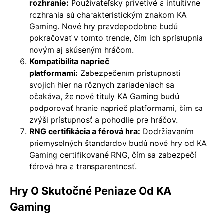
rozhranie:
Používateľsky prívetivé a intuitívne
rozhrania sú charakteristickým znakom KA
Gaming. Nové hry pravdepodobne budú
pokračovať v tomto trende, čím ich sprístupnia
novým aj skúseným hráčom.
Kompatibilita naprieč
platformami:
Zabezpečením prístupnosti
svojich hier na rôznych zariadeniach sa
očakáva, že nové tituly KA Gaming budú
podporovať hranie naprieč platformami, čím sa
zvýši prístupnosť a pohodlie pre hráčov.
RNG certifikácia a férová hra:
Dodržiavaním
priemyselných štandardov budú nové hry od KA
Gaming certifikované RNG, čím sa zabezpečí
férová hra a transparentnosť.
Hry O Skutočné Peniaze Od KA
Gaming