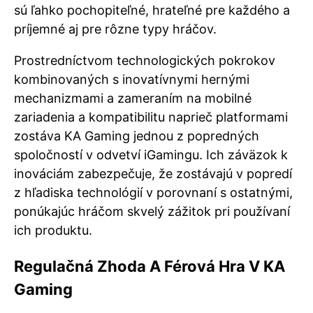
sú ľahko pochopiteľné, hrateľné pre každého a
príjemné aj pre rôzne typy hráčov.
Prostredníctvom technologických pokrokov
kombinovaných s inovatívnymi hernými
mechanizmami a zameraním na mobilné
zariadenia a kompatibilitu naprieč platformami
zostáva KA Gaming jednou z popredných
spoločností v odvetví iGamingu. Ich záväzok k
inováciám zabezpečuje, že zostávajú v popredí
z hľadiska technológií v porovnaní s ostatnými,
ponúkajúc hráčom skvelý zážitok pri používaní
ich produktu.
Regulačná Zhoda A Férová Hra V KA
Gaming