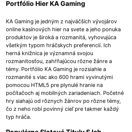
Portfólio Hier KA Gaming
KA Gaming je jedným z najväčších vývojárov
online kasínových hier na svete a jeho ponuka
produktov je široká a rozmanitá, vyhovujúca
všetkým typom hráčskych preferencií. Ich
herná knižnica je významná svojou
rozmanitosťou, zahŕňajúcou rôzne žánre a
témy. Portfólio KA Gaming je rozsiahle a
rozmanité s viac ako 600 hrami vyvinutými
pomocou HTML5 pre plynulé hranie na
počítačoch aj mobilných zariadeniach. Početné
hry siahajú od rôznych žánrov po rôzne témy,
čo z neho robí povinný cieľ pre takmer každý
typ hráča.