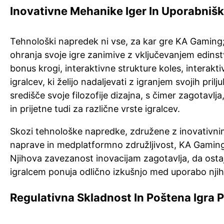
Inovativne Mehanike Iger In Uporabnišk
Tehnološki napredek ni vse, za kar gre KA Gaming; 
ohranja svoje igre zanimive z vključevanjem edinstv
bonus krogi, interaktivne strukture koles, interakti
igralcev, ki želijo nadaljevati z igranjem svojih pri
središče svoje filozofije dizajna, s čimer zagotavlj
in prijetne tudi za različne vrste igralcev.
Skozi tehnološke napredke, združene z inovativni
naprave in medplatformno združljivost, KA Gaming o
Njihova zavezanost inovacijam zagotavlja, da ostaja
igralcem ponuja odlično izkušnjo med uporabo njih
Regulativna Skladnost In Poštena Igra 