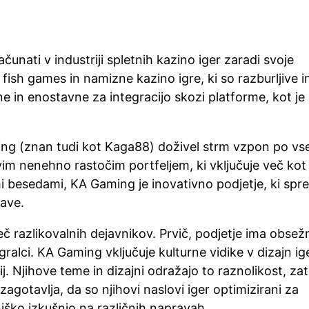
ačunati v industriji spletnih kazino iger zaradi svoje
e, fish games in namizne kazino igre, ki so razburljive i
ne in enostavne za integracijo skozi platforme, kot je
ming (znan tudi kot Kaga88) doživel strm vzpon po v
ovim nenehno rastočim portfeljem, ki vključuje več ko
i besedami, KA Gaming je inovativno podjetje, ki spre
bave.
č razlikovalnih dejavnikov. Prvič, podjetje ima obsež
gralci. KA Gaming vključuje kulturne vidike v dizajn ige
ij. Njihove teme in dizajni odražajo to raznolikost, za
agotavlja, da so njihovi naslovi iger optimizirani za
ko izkušnjo na različnih napravah.