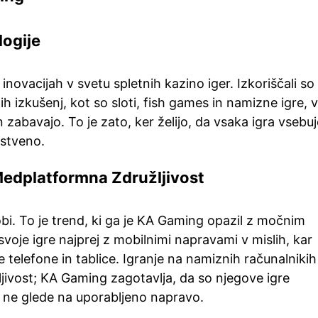
logije
 inovacijah v svetu spletnih kazino iger. Izkoriščali so
h izkušenj, kot so sloti, fish games in namizne igre, 
n zabavajo. To je zato, ker želijo, da vsaka igra vsebuj
nstveno.
Medplatformna Združljivost
obi. To je trend, ki ga je KA Gaming opazil z močnim
oje igre najprej z mobilnimi napravami v mislih, kar
elefone in tablice. Igranje na namiznih računalnikih
ivost; KA Gaming zagotavlja, da so njegove igre
ne ne glede na uporabljeno napravo.