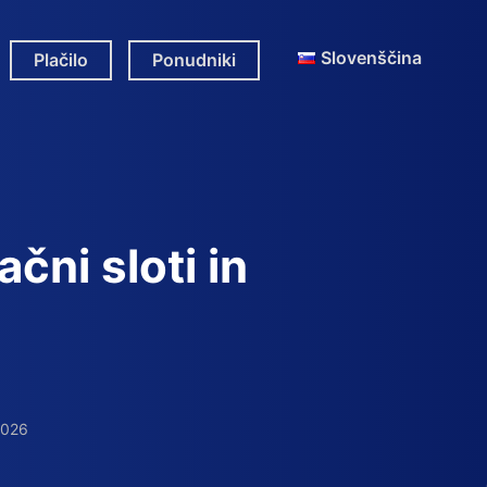
Slovenščina
Plačilo
Ponudniki
čni sloti in
2026