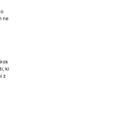
no
m ne
irok
i, ki
i z