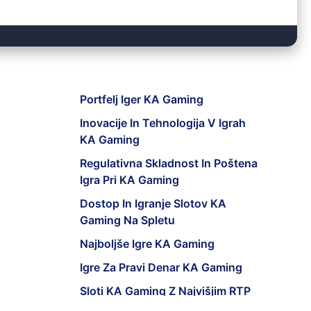
Portfelj Iger KA Gaming
Inovacije In Tehnologija V Igrah
KA Gaming
Regulativna Skladnost In Poštena
Igra Pri KA Gaming
Dostop In Igranje Slotov KA
Gaming Na Spletu
Najboljše Igre KA Gaming
Igre Za Pravi Denar KA Gaming
Sloti KA Gaming Z Najvišjim RTP