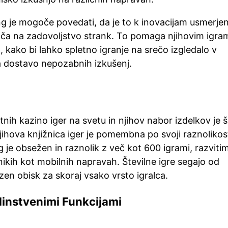
g je mogoče povedati, da je to k inovacijam usmerje
dotoča na zadovoljstvo strank. To pomaga njihovim igra
, kako bi lahko spletno igranje na srečo izgledalo v
 za dostavo nepozabnih izkušenj.
nih kazino iger na svetu in njihov nabor izdelkov je š
Njihova knjižnica iger je pomembna po svoji raznolikost
g je obsežen in raznolik z več kot 600 igrami, razvitim
kih kot mobilnih napravah. Številne igre segajo od
zen obisk za skoraj vsako vrsto igralca.
Edinstvenimi Funkcijami