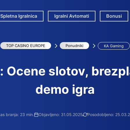
Spletna Igralnica
Igralni Avtomati
Bonusi
TOP CASINO EUROPE
Ponudniki
KA Gaming
Ocene slotov, brezpla
demo igra
as branja: 23 min.
Objavljeno: 31.05.2025
Posodobljeno: 25.03.