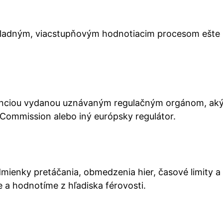
ladným, viacstupňovým hodnotiacim procesom ešte
icenciou vydanou uznávaným regulačným orgánom, ak
 Commission alebo iný európsky regulátor.
mienky pretáčania, obmedzenia hier, časové limity a
 a hodnotíme z hľadiska férovosti.