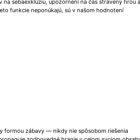
v na sebaexklúziu, upozornení na čas strávený hrou 
ieto funkcie neponúkajú, sú v našom hodnotení
dy formou zábavy — nikdy nie spôsobom riešenia
propaguje zodpovedné hranie v celom svojom obsah