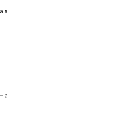
a a
— a