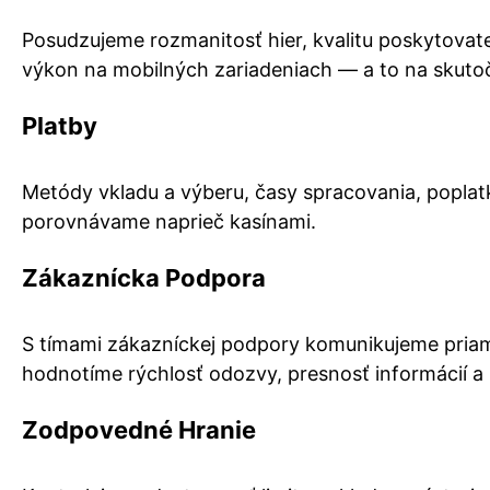
Posudzujeme rozmanitosť hier, kvalitu poskytovate
výkon na mobilných zariadeniach — a to na skuto
Platby
Metódy vkladu a výberu, časy spracovania, poplatk
porovnávame naprieč kasínami.
Zákaznícka Podpora
S tímami zákazníckej podpory komunikujeme priam
hodnotíme rýchlosť odozvy, presnosť informácií a 
Zodpovedné Hranie