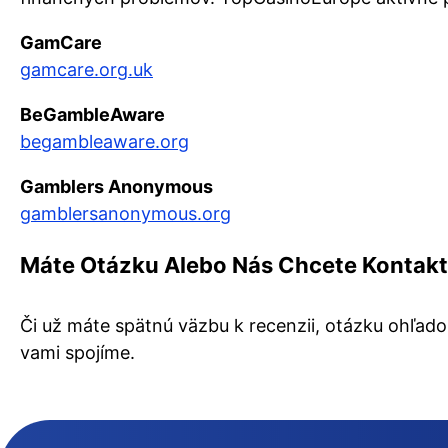
GamCare
gamcare.org.uk
BeGambleAware
begambleaware.org
Gamblers Anonymous
gamblersanonymous.org
Máte Otázku Alebo Nás Chcete Kontak
Či už máte spätnú väzbu k recenzii, otázku ohľad
vami spojíme.