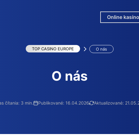
Online kasín
TOP CASINO EUROPE
O nás
O nás
s čítania: 3 min.
Publikované: 16.04.2026
Aktualizované: 21.05