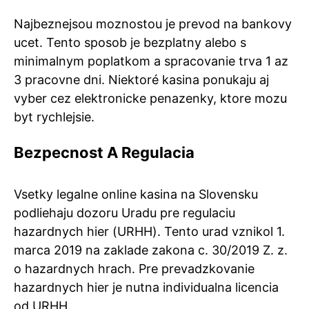
Najbeznejsou moznostou je prevod na bankovy
ucet. Tento sposob je bezplatny alebo s
minimalnym poplatkom a spracovanie trva 1 az
3 pracovne dni. Niektoré kasina ponukaju aj
vyber cez elektronicke penazenky, ktore mozu
byt rychlejsie.
Bezpecnost A Regulacia
Vsetky legalne online kasina na Slovensku
podliehaju dozoru Uradu pre regulaciu
hazardnych hier (URHH). Tento urad vznikol 1.
marca 2019 na zaklade zakona c. 30/2019 Z. z.
o hazardnych hrach. Pre prevadzkovanie
hazardnych hier je nutna individualna licencia
od URHH.