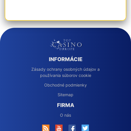
INFORMÁCIE
Zásady ochrany osobných údajov a
používania súborov cookie
Obchodné podmienky
Sitemap
FIRMA
O nás