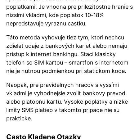
poplatkami. Je vhodna pre prilezitostne hranie s
nizsími vkladmi, kde poplatok 10-18%
nepredstavuje vyraznu castku.
Táto metoda vyhovuje tiez tym, ktori nechcu
zdielat udaje z bankových kariet alebo nemaju
pristup k internet bankingu. Staci klasicky
telefon so SIM kartou – smartfon s internetom
nie je nutnou podmienkou pri statickom kode.
Naopak, pre pravidelnych hracov s vyssími
vkladmi je vyhodnejsie zvolit bankovy prevod
alebo platobnu kartu. Vysoke poplatky a nizke
limity SMS platieb v takomto pripade nie su
prakticke.
Casto Kladene Otazky