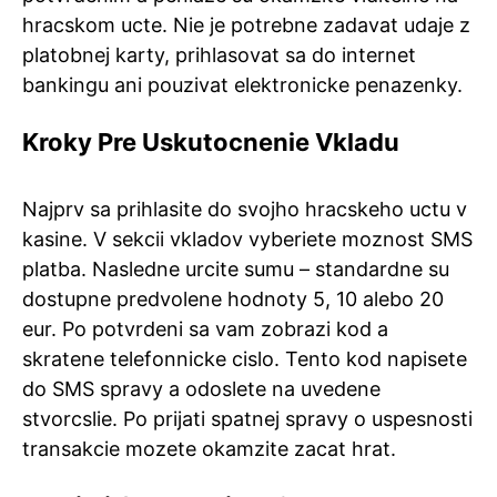
hracskom ucte. Nie je potrebne zadavat udaje z
platobnej karty, prihlasovat sa do internet
bankingu ani pouzivat elektronicke penazenky.
Kroky Pre Uskutocnenie Vkladu
Najprv sa prihlasite do svojho hracskeho uctu v
kasine. V sekcii vkladov vyberiete moznost SMS
platba. Nasledne urcite sumu – standardne su
dostupne predvolene hodnoty 5, 10 alebo 20
eur. Po potvrdeni sa vam zobrazi kod a
skratene telefonnicke cislo. Tento kod napisete
do SMS spravy a odoslete na uvedene
stvorcslie. Po prijati spatnej spravy o uspesnosti
transakcie mozete okamzite zacat hrat.