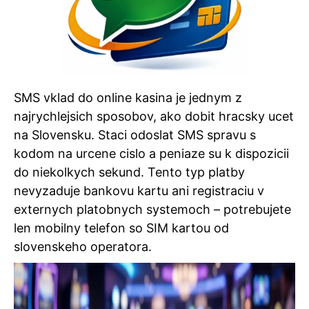
SMS vklad do online kasina je jednym z
najrychlejsich sposobov, ako dobit hracsky ucet
na Slovensku. Staci odoslat SMS spravu s
kodom na urcene cislo a peniaze su k dispozicii
do niekolkych sekund. Tento typ platby
nevyzaduje bankovu kartu ani registraciu v
externych platobnych systemoch – potrebujete
len mobilny telefon so SIM kartou od
slovenskeho operatora.