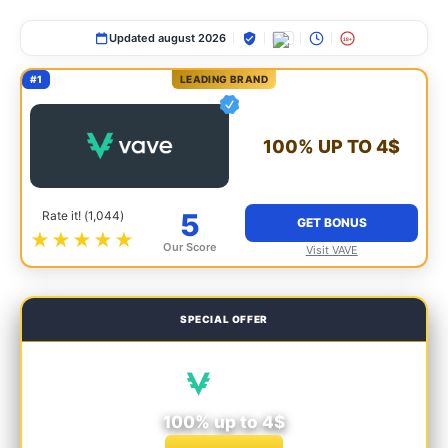
Updated august 2026
18+
#1
LEADING BRAND
100% UP TO 4$
5
Rate it! (1,044)
GET BONUS
★★★★★
Our Score
Visit VAVE
SPECIAL OFFER
100% up to 4$