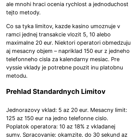
ale mnohi hraci ocenia rychlost a jednoduchost
tejto metody.
Co sa tyka limitov, kazde kasino umoznuje v
ramci jednej transakcie vlozit 5, 10 alebo
maximalne 20 eur. Niektori operatori obmedzuju
aj mesacny objem – napriklad 150 eur z jedneho
telefonneho cisla za kalendarny mesiac. Pre
vyssie vklady je potrebne pouzit inu platobnu
metodu.
Prehlad Standardnych Limitov
Jednorazovy vklad: 5 az 20 eur. Mesacny limit:
125 az 150 eur na jedno telefonne cislo.
Poplatok operatora: 10 az 18% z vkladanej
sumy. Spracovanie: okamzite, do 30 sekund az