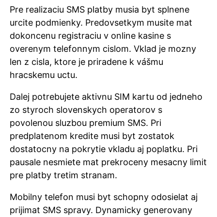
Pre realizaciu SMS platby musia byt splnene
urcite podmienky. Predovsetkym musite mat
dokoncenu registraciu v online kasine s
overenym telefonnym cislom. Vklad je mozny
len z cisla, ktore je priradene k vášmu
hracskemu uctu.
Dalej potrebujete aktivnu SIM kartu od jedneho
zo styroch slovenskych operatorov s
povolenou sluzbou premium SMS. Pri
predplatenom kredite musi byt zostatok
dostatocny na pokrytie vkladu aj poplatku. Pri
pausale nesmiete mat prekroceny mesacny limit
pre platby tretim stranam.
Mobilny telefon musi byt schopny odosielat aj
prijimat SMS spravy. Dynamicky generovany