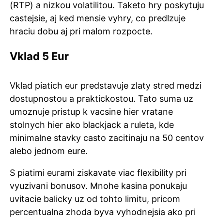
(RTP) a nizkou volatilitou. Taketo hry poskytuju
castejsie, aj ked mensie vyhry, co predlzuje
hraciu dobu aj pri malom rozpocte.
Vklad 5 Eur
Vklad piatich eur predstavuje zlaty stred medzi
dostupnostou a praktickostou. Tato suma uz
umoznuje pristup k vacsine hier vratane
stolnych hier ako blackjack a ruleta, kde
minimalne stavky casto zacitinaju na 50 centov
alebo jednom eure.
S piatimi eurami ziskavate viac flexibility pri
vyuzivani bonusov. Mnohe kasina ponukaju
uvitacie balicky uz od tohto limitu, pricom
percentualna zhoda byva vyhodnejsia ako pri