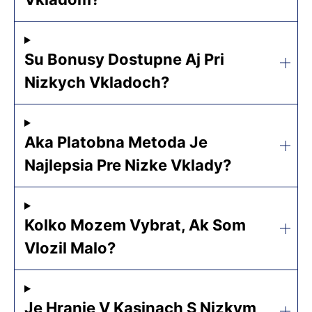
Su Bonusy Dostupne Aj Pri
Nizkych Vkladoch?
Aka Platobna Metoda Je
Najlepsia Pre Nizke Vklady?
Kolko Mozem Vybrat, Ak Som
Vlozil Malo?
Je Hranie V Kasinach S Nizkym