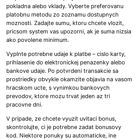
pokladna alebo vklady. Vyberte preferovanu
platobnu metodu zo zoznamu dostupnych
moznosti. Zadajte sumu, ktoru chcete vlozit,
pricsom system vas upozorni, ak je suma nizsia
ako povolene minimum.
Vyplnte potrebne udaje k platbe – cislo karty,
prihlasenie do elektronickej penazenky alebo
bankove udaje. Po potvrdeni transakcie sa
prostriedky obvykle okamzite objavia na vasom
hracskom ucte, s vynimkou bankovych
prevodov, ktore mozu trvat jeden az tri
pracovne dni.
V pripade, ze chcete vyuzit uvitaci bonus,
skontrolujte, ci je potrebne zadat bonusovy
kod. Niektore ponuky su automaticke, ine