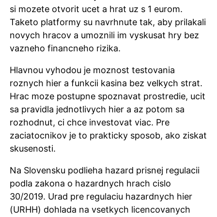
si mozete otvorit ucet a hrat uz s 1 eurom.
Taketo platformy su navrhnute tak, aby prilakali
novych hracov a umoznili im vyskusat hry bez
vazneho financneho rizika.
Hlavnou vyhodou je moznost testovania
roznych hier a funkcii kasina bez velkych strat.
Hrac moze postupne spoznavat prostredie, ucit
sa pravidla jednotlivych hier a az potom sa
rozhodnut, ci chce investovat viac. Pre
zaciatocnikov je to prakticky sposob, ako ziskat
skusenosti.
Na Slovensku podlieha hazard prisnej regulacii
podla zakona o hazardnych hrach cislo
30/2019. Urad pre regulaciu hazardnych hier
(URHH) dohlada na vsetkych licencovanych