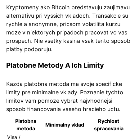
Kryptomeny ako Bitcoin predstavuju zaujimavu
alternativu pri vyssich vkladoch. Transakcie su
rychle a anonymne, pricsom volatilita kurzu
moze v niektorych pripadoch pracovat vo vas
prospech. Nie vsetky kasina vsak tento sposob
platby podporuju.
Platobne Metody A Ich Limity
Kazda platobna metoda ma svoje specificke
limity pre minimalne vklady. Poznanie tychto
limitov vam pomoze vybrat najvhodnejsi
sposob financovania vaseho hracieho uctu.
Platobna
Rychlost
Minimalny vklad
metoda
spracovania
Visa /