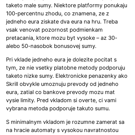
taketo male sumy. Niektore platformy ponukaju
100-percentnu zhodu, co znamena, ze z
jedneho eura ziskate dva eura na hru. Treba
vsak venovat pozornost podmienkam
pretacania, ktore mozu byt vysoke – az 30-
alebo 50-nasobok bonusovej sumy.
Pri vklade jedneho eura je dolezite pocitat s
tym, ze nie vsetky platobne metody podporuju
taketo nizke sumy. Elektronicke penazenky ako
Skrill obvykle umoznuju prevody od jedneho
eura, zatial co bankove prevody mozu mat
vysie limity. Pred vkladom si overte, ci vami
vybrana metoda podporuje takuto sumu.
S minimalnym vkladom je rozumne zamerat sa
na hracie automaty s vysokou navratnostou