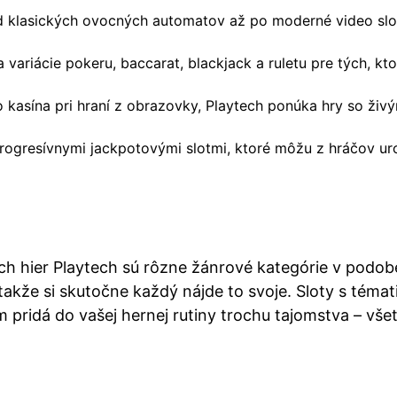
d klasických ovocných automatov až po moderné video slo
variácie pokeru, baccarat, blackjack a ruletu pre tých, kto
kasína pri hraní z obrazovky, Playtech ponúka hry so živ
rogresívnymi jackpotovými slotmi, ktoré môžu z hráčov ur
ch hier Playtech sú rôzne žánrové kategórie v podob
takže si skutočne každý nájde to svoje. Sloty s témat
m pridá do vašej hernej rutiny trochu tajomstva – vše