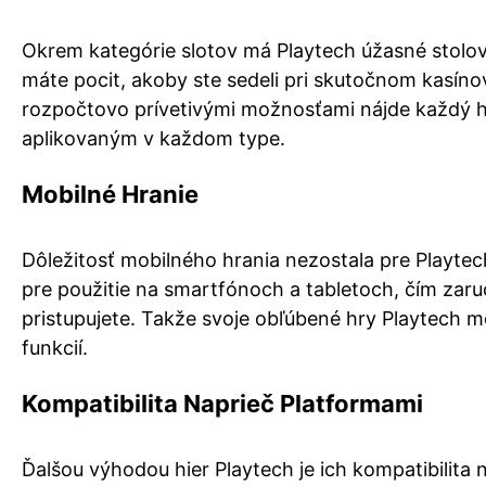
Okrem kategórie slotov má Playtech úžasné stolové 
máte pocit, akoby ste sedeli pri skutočnom kasíno
rozpočtovo prívetivými možnosťami nájde každý hr
aplikovaným v každom type.
Mobilné Hranie
Dôležitosť mobilného hrania nezostala pre Playtec
pre použitie na smartfónoch a tabletoch, čím zar
pristupujete. Takže svoje obľúbené hry Playtech m
funkcií.
Kompatibilita Naprieč Platformami
Ďalšou výhodou hier Playtech je ich kompatibilita 