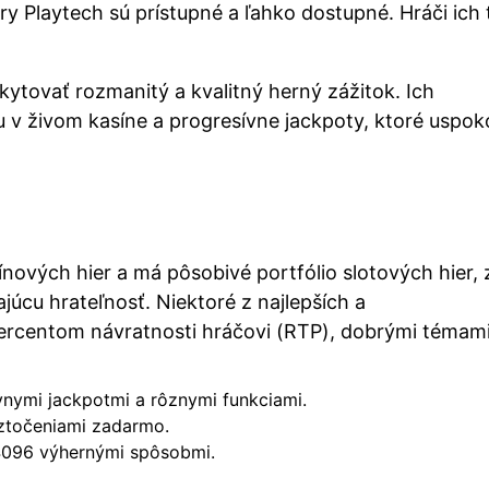
y Playtech sú prístupné a ľahko dostupné. Hráči ich 
kytovať rozmanitý a kvalitný herný zážitok. Ich
u v živom kasíne a progresívne jackpoty, ktoré uspok
nových hier a má pôsobivé portfólio slotových hier, 
júcu hrateľnosť. Niektoré z najlepších a
 percentom návratnosti hráčovi (RTP), dobrými témami
vnymi jackpotmi a rôznymi funkciami.
ztočeniami zadarmo.
4096 výhernými spôsobmi.