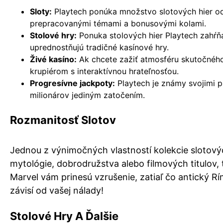
Sloty:
Playtech ponúka množstvo slotových hier o
prepracovanými témami a bonusovými kolami.
Stolové hry:
Ponuka stolových hier Playtech zahŕňa 
uprednostňujú tradičné kasínové hry.
Živé kasíno:
Ak chcete zažiť atmosféru skutočného 
krupiérom s interaktívnou hrateľnosťou.
Progresívne jackpoty:
Playtech je známy svojimi p
milionárov jediným zatočením.
Rozmanitosť Slotov
Jednou z výnimočných vlastností kolekcie slotový
mytológie, dobrodružstva alebo filmových titulov, 
Marvel vám prinesú vzrušenie, zatiaľ čo antický Rí
závisí od vašej nálady!
Stolové Hry A Ďalšie