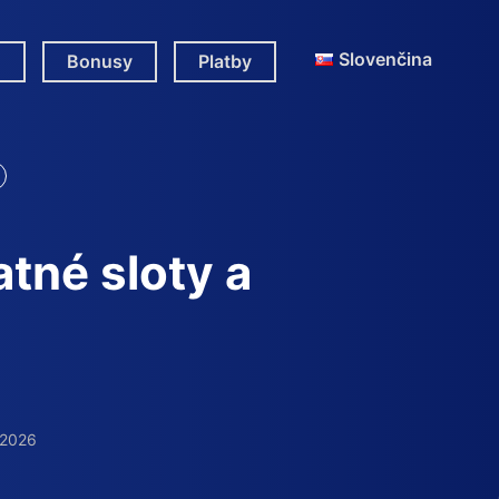
Slovenčina
o
Bonusy
Platby
atné sloty a
.2026