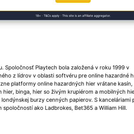
18+ · T&Cs apply · This site is an affiliate aggregator.
u. Spoločnosť Playtech bola založená v roku 1999 v
ho z lídrov v oblasti softvéru pre online hazardné h
ôzne platformy online hazardných hier vrátane kasín,
 hier, binga, hier so živým krupiérom a mobilných hie
M londýnskej burzy cenných papierov. S kanceláriami 
 spoločností ako Ladbrokes, Bet365 a William Hill.