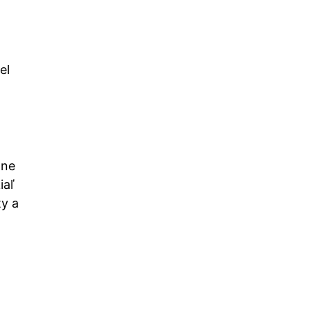
el
dne
iaľ
ty a