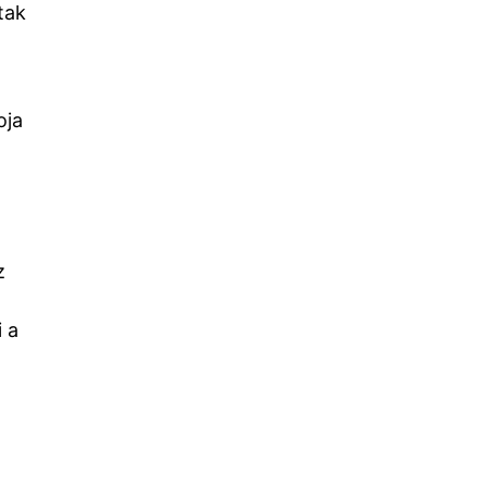
tak
oja
z
 a