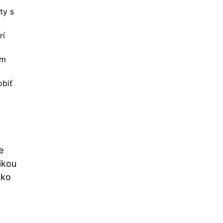
ty s
rí
ým
obiť
e
ikou
tko