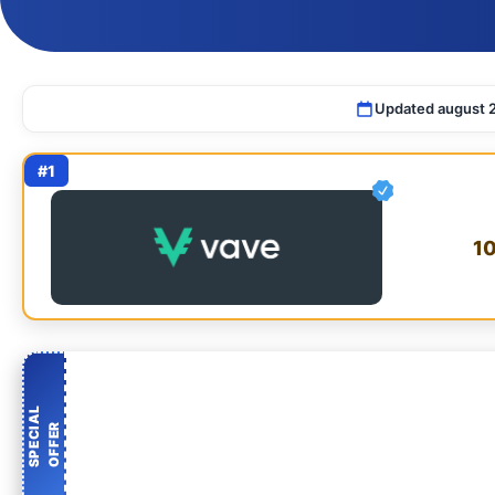
Updated august 
#1
1
S
P
E
C
I
A
L
O
F
F
E
R