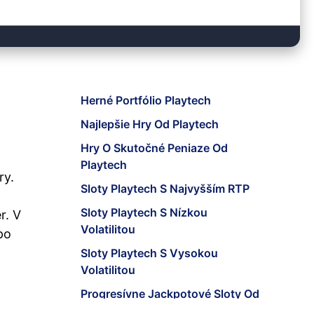
Herné Portfólio Playtech
Najlepšie Hry Od Playtech
Hry O Skutočné Peniaze Od
Playtech
ry.
Sloty Playtech S Najvyšším RTP
Sloty Playtech S Nízkou
r. V
Volatilitou
po
Sloty Playtech S Vysokou
Volatilitou
Progresívne Jackpotové Sloty Od
Playtech