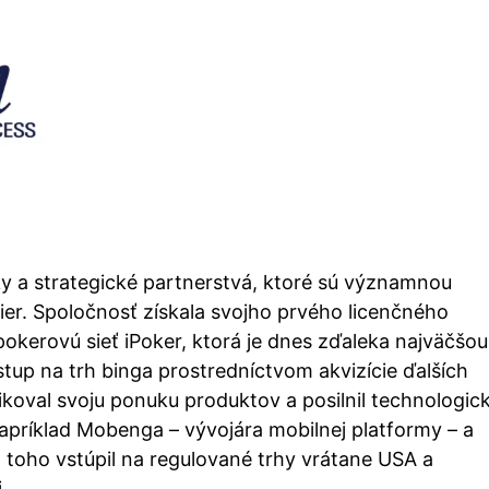
ky a strategické partnerstvá, ktoré sú významnou
hier. Spoločnosť získala svojho prvého licenčného
pokerovú sieť iPoker, ktorá je dnes zďaleka najväčšou
stup na trh binga prostredníctvom akvizície ďalších
koval svoju ponuku produktov a posilnil technologic
apríklad Mobenga – vývojára mobilnej platformy – a
 toho vstúpil na regulované trhy vrátane USA a
.