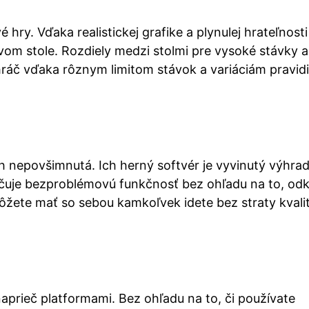
hry. Vďaka realistickej grafike a plynulej hrateľnosti
vom stole. Rozdiely medzi stolmi pre vysoké stávky a
áč vďaka rôznym limitom stávok a variáciám pravidi
h nepovšimnutá. Ich herný softvér je vyvinutý výhra
učuje bezproblémovú funkčnosť bez ohľadu na to, odk
ôžete mať so sebou kamkoľvek idete bez straty kvali
naprieč platformami. Bez ohľadu na to, či používate