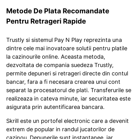
Metode De Plata Recomandate
Pentru Retrageri Rapide
Trustly si sistemul Pay N Play reprezinta una
dintre cele mai inovatoare solutii pentru platile
la cazinourile online. Aceasta metoda,
dezvoltata de compania suedeza Trustly,
permite depuneri si retrageri directe din contul
bancar, fara a fi necesara crearea unui cont
separat la procesatorul de plati. Transferurile se
realizeaza in cateva minute, iar securitatea este
asigurata prin autentificarea bancara.
Skrill este un portofel electronic care a devenit
extrem de popular in randul jucatorilor de
cazinou. Depunerile sunt instantanee, iar