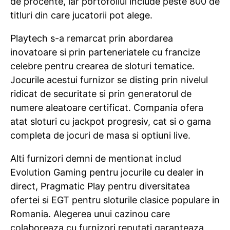
de procente, iar portofoliul include peste 800 de
titluri din care jucatorii pot alege.
Playtech s-a remarcat prin abordarea
inovatoare si prin parteneriatele cu francize
celebre pentru crearea de sloturi tematice.
Jocurile acestui furnizor se disting prin nivelul
ridicat de securitate si prin generatorul de
numere aleatoare certificat. Compania ofera
atat sloturi cu jackpot progresiv, cat si o gama
completa de jocuri de masa si optiuni live.
Alti furnizori demni de mentionat includ
Evolution Gaming pentru jocurile cu dealer in
direct, Pragmatic Play pentru diversitatea
ofertei si EGT pentru sloturile clasice populare in
Romania. Alegerea unui cazinou care
colaboreaza cu furnizori reputati garanteaza