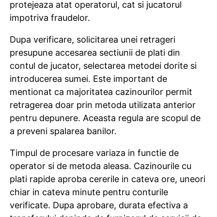
protejeaza atat operatorul, cat si jucatorul
impotriva fraudelor.
Dupa verificare, solicitarea unei retrageri
presupune accesarea sectiunii de plati din
contul de jucator, selectarea metodei dorite si
introducerea sumei. Este important de
mentionat ca majoritatea cazinourilor permit
retragerea doar prin metoda utilizata anterior
pentru depunere. Aceasta regula are scopul de
a preveni spalarea banilor.
Timpul de procesare variaza in functie de
operator si de metoda aleasa. Cazinourile cu
plati rapide aproba cererile in cateva ore, uneori
chiar in cateva minute pentru conturile
verificate. Dupa aprobare, durata efectiva a