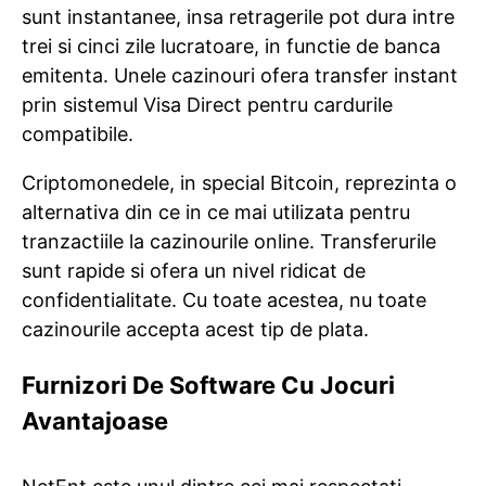
sunt instantanee, insa retragerile pot dura intre
trei si cinci zile lucratoare, in functie de banca
emitenta. Unele cazinouri ofera transfer instant
prin sistemul Visa Direct pentru cardurile
compatibile.
Criptomonedele, in special Bitcoin, reprezinta o
alternativa din ce in ce mai utilizata pentru
tranzactiile la cazinourile online. Transferurile
sunt rapide si ofera un nivel ridicat de
confidentialitate. Cu toate acestea, nu toate
cazinourile accepta acest tip de plata.
Furnizori De Software Cu Jocuri
Avantajoase