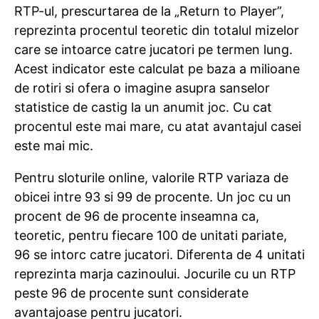
RTP-ul, prescurtarea de la „Return to Player”,
reprezinta procentul teoretic din totalul mizelor
care se intoarce catre jucatori pe termen lung.
Acest indicator este calculat pe baza a milioane
de rotiri si ofera o imagine asupra sanselor
statistice de castig la un anumit joc. Cu cat
procentul este mai mare, cu atat avantajul casei
este mai mic.
Pentru sloturile online, valorile RTP variaza de
obicei intre 93 si 99 de procente. Un joc cu un
procent de 96 de procente inseamna ca,
teoretic, pentru fiecare 100 de unitati pariate,
96 se intorc catre jucatori. Diferenta de 4 unitati
reprezinta marja cazinoului. Jocurile cu un RTP
peste 96 de procente sunt considerate
avantajoase pentru jucatori.