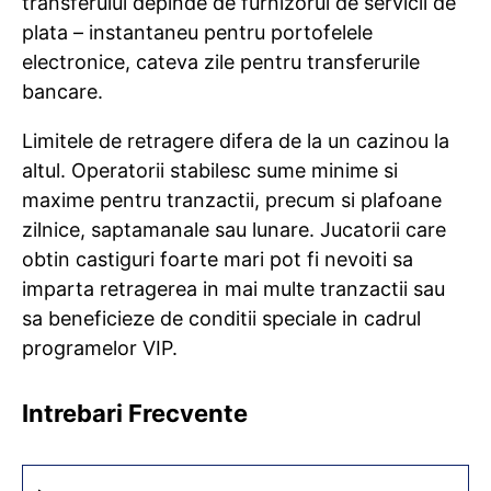
transferului depinde de furnizorul de servicii de
plata – instantaneu pentru portofelele
electronice, cateva zile pentru transferurile
bancare.
Limitele de retragere difera de la un cazinou la
altul. Operatorii stabilesc sume minime si
maxime pentru tranzactii, precum si plafoane
zilnice, saptamanale sau lunare. Jucatorii care
obtin castiguri foarte mari pot fi nevoiti sa
imparta retragerea in mai multe tranzactii sau
sa beneficieze de conditii speciale in cadrul
programelor VIP.
Intrebari Frecvente