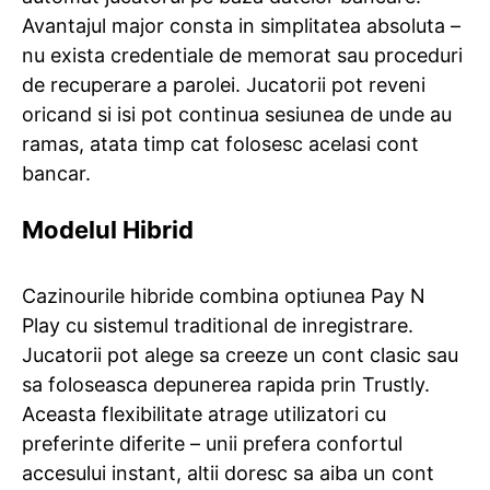
Avantajul major consta in simplitatea absoluta –
nu exista credentiale de memorat sau proceduri
de recuperare a parolei. Jucatorii pot reveni
oricand si isi pot continua sesiunea de unde au
ramas, atata timp cat folosesc acelasi cont
bancar.
Modelul Hibrid
Cazinourile hibride combina optiunea Pay N
Play cu sistemul traditional de inregistrare.
Jucatorii pot alege sa creeze un cont clasic sau
sa foloseasca depunerea rapida prin Trustly.
Aceasta flexibilitate atrage utilizatori cu
preferinte diferite – unii prefera confortul
accesului instant, altii doresc sa aiba un cont