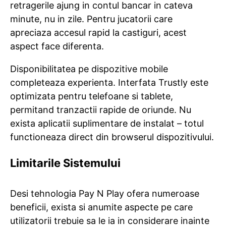
retragerile ajung in contul bancar in cateva
minute, nu in zile. Pentru jucatorii care
apreciaza accesul rapid la castiguri, acest
aspect face diferenta.
Disponibilitatea pe dispozitive mobile
completeaza experienta. Interfata Trustly este
optimizata pentru telefoane si tablete,
permitand tranzactii rapide de oriunde. Nu
exista aplicatii suplimentare de instalat – totul
functioneaza direct din browserul dispozitivului.
Limitarile Sistemului
Desi tehnologia Pay N Play ofera numeroase
beneficii, exista si anumite aspecte pe care
utilizatorii trebuie sa le ia in considerare inainte