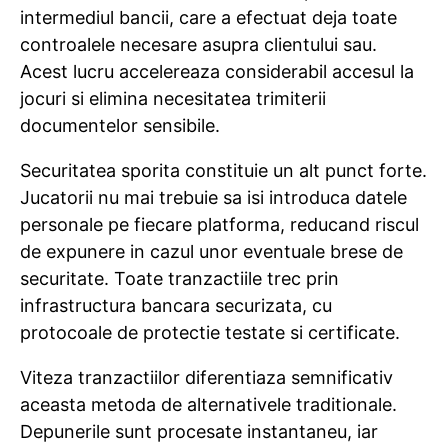
intermediul bancii, care a efectuat deja toate
controalele necesare asupra clientului sau.
Acest lucru accelereaza considerabil accesul la
jocuri si elimina necesitatea trimiterii
documentelor sensibile.
Securitatea sporita constituie un alt punct forte.
Jucatorii nu mai trebuie sa isi introduca datele
personale pe fiecare platforma, reducand riscul
de expunere in cazul unor eventuale brese de
securitate. Toate tranzactiile trec prin
infrastructura bancara securizata, cu
protocoale de protectie testate si certificate.
Viteza tranzactiilor diferentiaza semnificativ
aceasta metoda de alternativele traditionale.
Depunerile sunt procesate instantaneu, iar