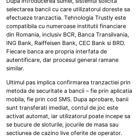
Dupa introducerea sumei, sistemul solicita
selectarea bancii cu care utilizatorul doreste sa
efectueze tranzactia. Tehnologia Trustly este
compatibila cu numeroase institutii financiare
din Romania, inclusiv BCR, Banca Transilvania,
ING Bank, Raiffeisen Bank, CEC Bank si BRD.
Fiecare banca are propria interfata de
autentificare, dar procesul general ramane
similar.
Ultimul pas implica confirmarea tranzactiei prin
metoda de securitate a bancii – fie prin aplicatia
mobila, fie prin cod SMS. Dupa aprobare, banii
sunt transferati imediat, contul de joc este
activat automat, iar utilizatorul poate incepe sa
se bucure de sloturile, jocurile de masa sau
sectiunea de cazino live oferite de operator.