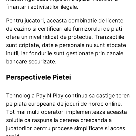
finantarii activitatilor ilegale.
Pentru jucatori, aceasta combinatie de licente
de cazino si certificari ale furnizorului de plati
ofera un nivel ridicat de protectie. Tranzactiile
sunt criptate, datele personale nu sunt stocate
inutil, iar fondurile sunt gestionate prin canale
bancare securizate.
Perspectivele Pietei
Tehnologia Pay N Play continua sa castige teren
pe piata europeana de jocuri de noroc online.
Tot mai multi operatori implementeaza aceasta
solutie ca raspuns la cererea crescanda a
jucatorilor pentru procese simplificate si acces