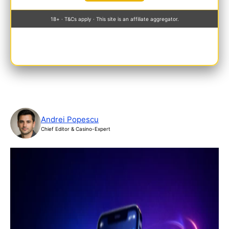
18+ · T&Cs apply · This site is an affiliate aggregator.
Andrei Popescu
Chief Editor & Casino-Expert