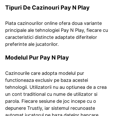
Tipuri De Cazinouri Pay N Play
Piata cazinourilor online ofera doua variante
principale ale tehnologiei Pay N Play, fiecare cu
caracteristici distincte adaptate diferitelor
preferinte ale jucatorilor.
Modelul Pur Pay N Play
Cazinourile care adopta modelul pur
functioneaza exclusiv pe baza acestei
tehnologii. Utilizatorii nu au optiunea de a crea
un cont traditional cu nume de utilizator si
parola. Fiecare sesiune de joc incepe cu o
depunere Trustly, iar sistemul recunoaste
automat jucatorul pe baza datelor bancare.