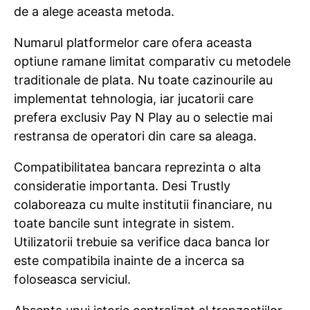
de a alege aceasta metoda.
Numarul platformelor care ofera aceasta
optiune ramane limitat comparativ cu metodele
traditionale de plata. Nu toate cazinourile au
implementat tehnologia, iar jucatorii care
prefera exclusiv Pay N Play au o selectie mai
restransa de operatori din care sa aleaga.
Compatibilitatea bancara reprezinta o alta
consideratie importanta. Desi Trustly
colaboreaza cu multe institutii financiare, nu
toate bancile sunt integrate in sistem.
Utilizatorii trebuie sa verifice daca banca lor
este compatibila inainte de a incerca sa
foloseasca serviciul.