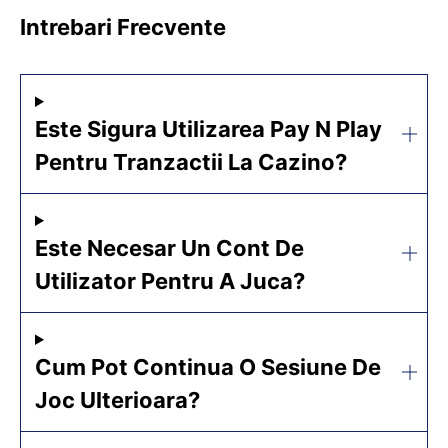
Intrebari Frecvente
Este Sigura Utilizarea Pay N Play
Pentru Tranzactii La Cazino?
Este Necesar Un Cont De
Utilizator Pentru A Juca?
Cum Pot Continua O Sesiune De
Joc Ulterioara?