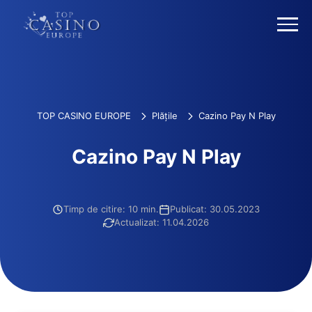
TOP CASINO EUROPE
Plățile
Cazino Pay N Play
Cazino Pay N Play
Timp de citire: 10 min.
Publicat: 30.05.2023
Actualizat: 11.04.2026