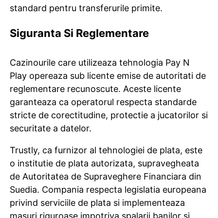
standard pentru transferurile primite.
Siguranta Si Reglementare
Cazinourile care utilizeaza tehnologia Pay N
Play opereaza sub licente emise de autoritati de
reglementare recunoscute. Aceste licente
garanteaza ca operatorul respecta standarde
stricte de corectitudine, protectie a jucatorilor si
securitate a datelor.
Trustly, ca furnizor al tehnologiei de plata, este
o institutie de plata autorizata, supravegheata
de Autoritatea de Supraveghere Financiara din
Suedia. Compania respecta legislatia europeana
privind serviciile de plata si implementeaza
masuri riguroase impotriva spalarii banilor si