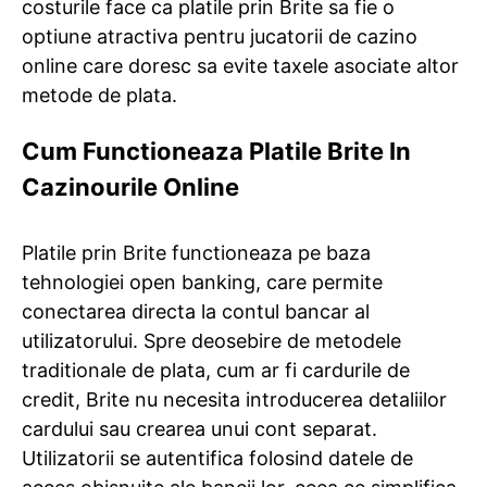
costurile face ca platile prin Brite sa fie o
optiune atractiva pentru jucatorii de cazino
online care doresc sa evite taxele asociate altor
metode de plata.
Cum Functioneaza Platile Brite In
Cazinourile Online
Platile prin Brite functioneaza pe baza
tehnologiei open banking, care permite
conectarea directa la contul bancar al
utilizatorului. Spre deosebire de metodele
traditionale de plata, cum ar fi cardurile de
credit, Brite nu necesita introducerea detaliilor
cardului sau crearea unui cont separat.
Utilizatorii se autentifica folosind datele de