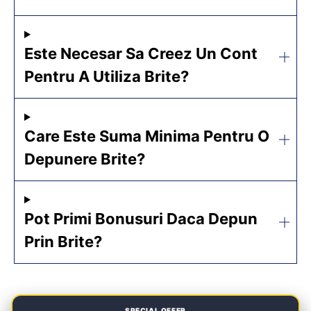
Este Necesar Sa Creez Un Cont
Pentru A Utiliza Brite?
Care Este Suma Minima Pentru O
Depunere Brite?
Pot Primi Bonusuri Daca Depun
Prin Brite?
SPECIAL OFFER