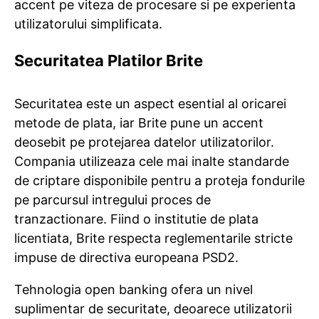
accent pe viteza de procesare si pe experienta
utilizatorului simplificata.
Securitatea Platilor Brite
Securitatea este un aspect esential al oricarei
metode de plata, iar Brite pune un accent
deosebit pe protejarea datelor utilizatorilor.
Compania utilizeaza cele mai inalte standarde
de criptare disponibile pentru a proteja fondurile
pe parcursul intregului proces de
tranzactionare. Fiind o institutie de plata
licentiata, Brite respecta reglementarile stricte
impuse de directiva europeana PSD2.
Tehnologia open banking ofera un nivel
suplimentar de securitate, deoarece utilizatorii