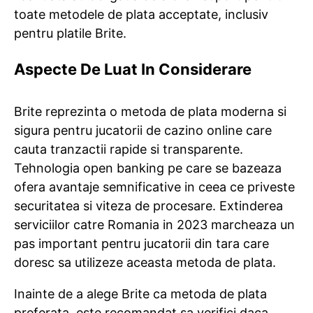
toate metodele de plata acceptate, inclusiv
pentru platile Brite.
Aspecte De Luat In Considerare
Brite reprezinta o metoda de plata moderna si
sigura pentru jucatorii de cazino online care
cauta tranzactii rapide si transparente.
Tehnologia open banking pe care se bazeaza
ofera avantaje semnificative in ceea ce priveste
securitatea si viteza de procesare. Extinderea
serviciilor catre Romania in 2023 marcheaza un
pas important pentru jucatorii din tara care
doresc sa utilizeze aceasta metoda de plata.
Inainte de a alege Brite ca metoda de plata
preferata, este recomandat sa verifici daca