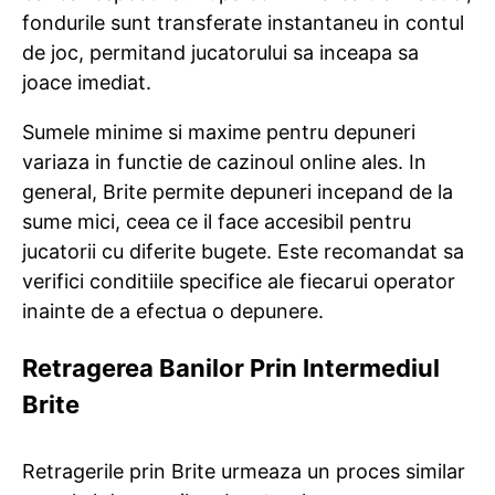
fondurile sunt transferate instantaneu in contul
de joc, permitand jucatorului sa inceapa sa
joace imediat.
Sumele minime si maxime pentru depuneri
variaza in functie de cazinoul online ales. In
general, Brite permite depuneri incepand de la
sume mici, ceea ce il face accesibil pentru
jucatorii cu diferite bugete. Este recomandat sa
verifici conditiile specifice ale fiecarui operator
inainte de a efectua o depunere.
Retragerea Banilor Prin Intermediul
Brite
Retragerile prin Brite urmeaza un proces similar