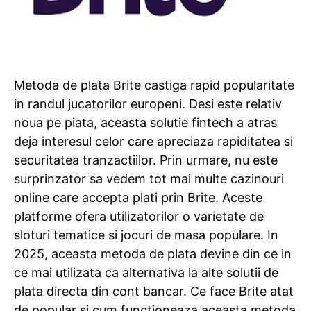
Metoda de plata Brite castiga rapid popularitate
in randul jucatorilor europeni. Desi este relativ
noua pe piata, aceasta solutie fintech a atras
deja interesul celor care apreciaza rapiditatea si
securitatea tranzactiilor. Prin urmare, nu este
surprinzator sa vedem tot mai multe cazinouri
online care accepta plati prin Brite. Aceste
platforme ofera utilizatorilor o varietate de
sloturi tematice si jocuri de masa populare. In
2025, aceasta metoda de plata devine din ce in
ce mai utilizata ca alternativa la alte solutii de
plata directa din cont bancar. Ce face Brite atat
de popular si cum functioneaza aceasta metoda