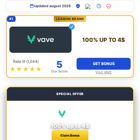
Updated august 2026
18+
#1
LEADING BRAND
100% UP TO 4$
5
Rate it! (1,044)
GET BONUS
★★★★★
Our Score
Visit VAVE
SPECIAL OFFER
100% up to 4$
Claim Bonus