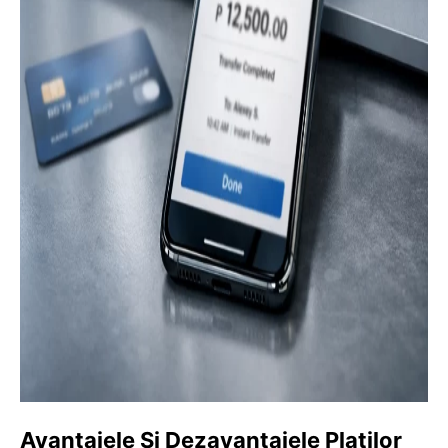
Avantajele Si Dezavantajele Platilor