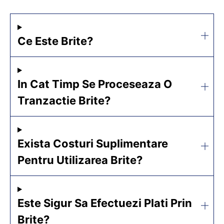
Ce Este Brite?
In Cat Timp Se Proceseaza O
Tranzactie Brite?
Exista Costuri Suplimentare
Pentru Utilizarea Brite?
Este Sigur Sa Efectuezi Plati Prin
Brite?