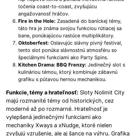
točenia coast-to-coast, zvyšujúcu
angažovanosť hráčov.
Fire in the Hole:
Zasadená do baníckej témy,
táto hra je známa svojou funkciou rútiacej sa
bane, ponúkajúcou rastúce multiplikátory.
Oktoberfest:
Oslavujúc slávny pivný festival,
tento slot ponúka slávnostnú atmosféru so
špeciálnymi funkciami ako Party Spins.
Kitchen Drama: BBQ Frenzy:
Jedinečný slot s
kulináriou témou, ktorý kombinuje zábavnú
grafiku s pútavou hernou mechanikou.
Funkcie, témy a hrateľnosť:
Sloty Nolimit City
majú rozmanité témy od historických, cez
moderné až po rozmarné. Hrateľnosť je
vylepšená jedinečnými funkciami ako
mechaniky Xways a xNudge, ktoré nielen
zvyšujú vzrušenie, ale aj šance na výhru. Grafika