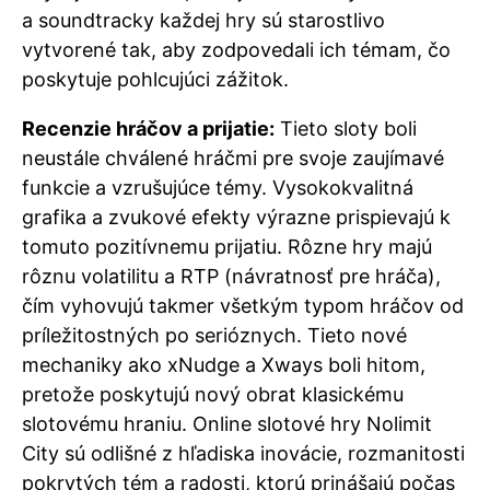
a soundtracky každej hry sú starostlivo
vytvorené tak, aby zodpovedali ich témam, čo
poskytuje pohlcujúci zážitok.
Recenzie hráčov a prijatie:
Tieto sloty boli
neustále chválené hráčmi pre svoje zaujímavé
funkcie a vzrušujúce témy. Vysokokvalitná
grafika a zvukové efekty výrazne prispievajú k
tomuto pozitívnemu prijatiu. Rôzne hry majú
rôznu volatilitu a RTP (návratnosť pre hráča),
čím vyhovujú takmer všetkým typom hráčov od
príležitostných po serióznych. Tieto nové
mechaniky ako xNudge a Xways boli hitom,
pretože poskytujú nový obrat klasickému
slotovému hraniu. Online slotové hry Nolimit
City sú odlišné z hľadiska inovácie, rozmanitosti
pokrytých tém a radosti, ktorú prinášajú počas