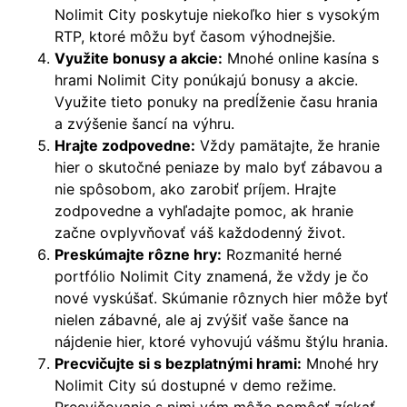
Nolimit City poskytuje niekoľko hier s vysokým
RTP, ktoré môžu byť časom výhodnejšie.
Využite bonusy a akcie:
Mnohé online kasína s
hrami Nolimit City ponúkajú bonusy a akcie.
Využite tieto ponuky na predĺženie času hrania
a zvýšenie šancí na výhru.
Hrajte zodpovedne:
Vždy pamätajte, že hranie
hier o skutočné peniaze by malo byť zábavou a
nie spôsobom, ako zarobiť príjem. Hrajte
zodpovedne a vyhľadajte pomoc, ak hranie
začne ovplyvňovať váš každodenný život.
Preskúmajte rôzne hry:
Rozmanité herné
portfólio Nolimit City znamená, že vždy je čo
nové vyskúšať. Skúmanie rôznych hier môže byť
nielen zábavné, ale aj zvýšiť vaše šance na
nájdenie hier, ktoré vyhovujú vášmu štýlu hrania.
Precvičujte si s bezplatnými hrami:
Mnohé hry
Nolimit City sú dostupné v demo režime.