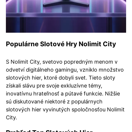
Populárne Slotové Hry Nolimit City
S Nolimit City, svetovo popredným menom v
odvetví digitálneho gamingu, vzniklo množstvo
slotových hier, ktoré dobyli svet. Tieto sloty
získali slávu pre svoje exkluzívne témy,
inovatívnu hrateľnosť a pútavé funkcie. Nižšie
sú diskutované niektoré z populárnych
slotových hier vyvinutých spoločnosťou Nolimit
City.