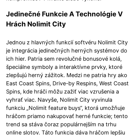
Jedinečné Funkcie A Technológie V
Hrách Nolimit City
Jednou z hlavných funkcií softvéru Nolimit City
je integrácia jedinečných herných systémov do
ich hier. Patria sem revolučné bonusové kolá,
špeciálne symboly a interaktívne prvky, ktoré
zlepšujú herný zážitok. Medzi ne patria hry ako
East Coast Spins, Drive-by Respins, West Coast
Spins, kde hráči môžu zažiť viac vzrušenia a
vyhrať viac. Navyše, Nolimit City vyvinula
funkciu „Nolimit feature buys“, ktorá umožňuje
hráčom priamo nakupovať herné funkcie; tento
trend sa stáva čoraz populárnejším na trhu
online slotov. Táto funkcia dáva hráčom lepšiu