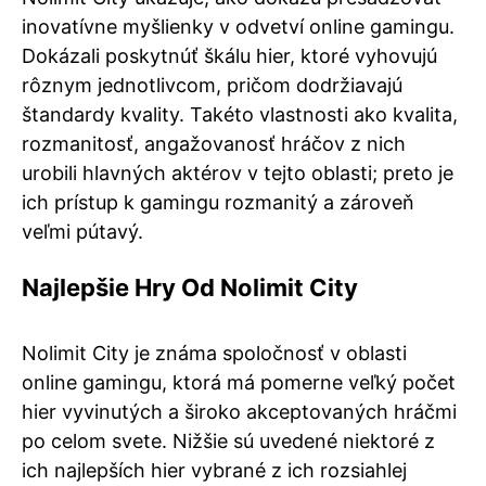
inovatívne myšlienky v odvetví online gamingu.
Dokázali poskytnúť škálu hier, ktoré vyhovujú
rôznym jednotlivcom, pričom dodržiavajú
štandardy kvality. Takéto vlastnosti ako kvalita,
rozmanitosť, angažovanosť hráčov z nich
urobili hlavných aktérov v tejto oblasti; preto je
ich prístup k gamingu rozmanitý a zároveň
veľmi pútavý.
Najlepšie Hry Od Nolimit City
Nolimit City je známa spoločnosť v oblasti
online gamingu, ktorá má pomerne veľký počet
hier vyvinutých a široko akceptovaných hráčmi
po celom svete. Nižšie sú uvedené niektoré z
ich najlepších hier vybrané z ich rozsiahlej