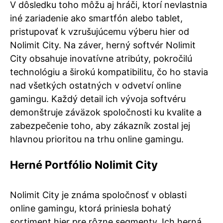
V dôsledku toho môžu aj hráči, ktorí nevlastnia
iné zariadenie ako smartfón alebo tablet,
pristupovať k vzrušujúcemu výberu hier od
Nolimit City. Na záver, herný softvér Nolimit
City obsahuje inovatívne atribúty, pokročilú
technológiu a širokú kompatibilitu, čo ho stavia
nad všetkých ostatných v odvetví online
gamingu. Každý detail ich vývoja softvéru
demonštruje záväzok spoločnosti ku kvalite a
zabezpečenie toho, aby zákazník zostal jej
hlavnou prioritou na trhu online gamingu.
Herné Portfólio Nolimit City
Nolimit City je známa spoločnosť v oblasti
online gamingu, ktorá priniesla bohatý
sortiment hier pre rôzne segmenty. Ich herná