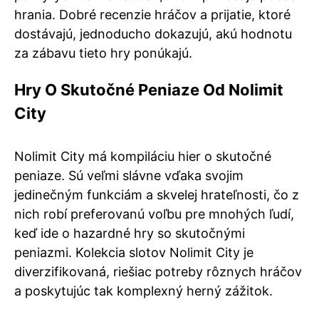
hrania. Dobré recenzie hráčov a prijatie, ktoré
dostávajú, jednoducho dokazujú, akú hodnotu
za zábavu tieto hry ponúkajú.
Hry O Skutočné Peniaze Od Nolimit
City
Nolimit City má kompiláciu hier o skutočné
peniaze. Sú veľmi slávne vďaka svojim
jedinečným funkciám a skvelej hrateľnosti, čo z
nich robí preferovanú voľbu pre mnohých ľudí,
keď ide o hazardné hry so skutočnými
peniazmi. Kolekcia slotov Nolimit City je
diverzifikovaná, riešiac potreby rôznych hráčov
a poskytujúc tak komplexný herný zážitok.