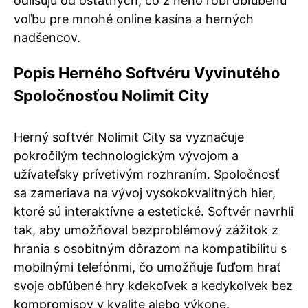
odlišujú od ostatných, čo z neho robí obľúbenú
voľbu pre mnohé online kasína a herných
nadšencov.
Popis Herného Softvéru Vyvinutého
Spoločnosťou Nolimit City
Herný softvér Nolimit City sa vyznačuje
pokročilým technologickým vývojom a
užívateľsky prívetivým rozhraním. Spoločnosť
sa zameriava na vývoj vysokokvalitných hier,
ktoré sú interaktívne a estetické. Softvér navrhli
tak, aby umožňoval bezproblémový zážitok z
hrania s osobitným dôrazom na kompatibilitu s
mobilnými telefónmi, čo umožňuje ľuďom hrať
svoje obľúbené hry kdekoľvek a kedykoľvek bez
kompromisov v kvalite alebo výkone.