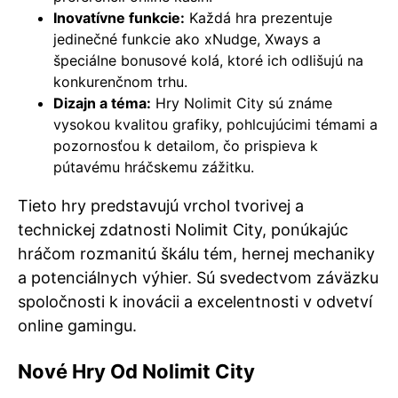
Inovatívne funkcie:
Každá hra prezentuje
jedinečné funkcie ako xNudge, Xways a
špeciálne bonusové kolá, ktoré ich odlišujú na
konkurenčnom trhu.
Dizajn a téma:
Hry Nolimit City sú známe
vysokou kvalitou grafiky, pohlcujúcimi témami a
pozornosťou k detailom, čo prispieva k
pútavému hráčskemu zážitku.
Tieto hry predstavujú vrchol tvorivej a
technickej zdatnosti Nolimit City, ponúkajúc
hráčom rozmanitú škálu tém, hernej mechaniky
a potenciálnych výhier. Sú svedectvom záväzku
spoločnosti k inovácii a excelentnosti v odvetví
online gamingu.
Nové Hry Od Nolimit City