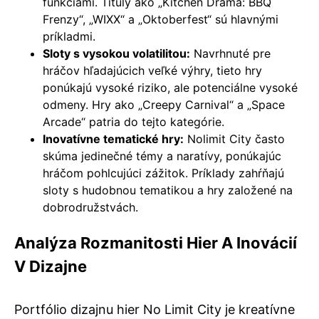
funkciami. Tituly ako „Kitchen Drama: BBQ
Frenzy“, „WIXX“ a „Oktoberfest“ sú hlavnými
príkladmi.
Sloty s vysokou volatilitou:
Navrhnuté pre
hráčov hľadajúcich veľké výhry, tieto hry
ponúkajú vysoké riziko, ale potenciálne vysoké
odmeny. Hry ako „Creepy Carnival“ a „Space
Arcade“ patria do tejto kategórie.
Inovatívne tematické hry:
Nolimit City často
skúma jedinečné témy a naratívy, ponúkajúc
hráčom pohlcujúci zážitok. Príklady zahŕňajú
sloty s hudobnou tematikou a hry založené na
dobrodružstvách.
Analýza Rozmanitosti Hier A Inovácií
V Dizajne
Portfólio dizajnu hier No Limit City je kreatívne