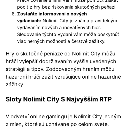
Precvičovanie s nimi vám môže pomôcť získať
pocit z hry bez riskovania skutočných peňazí.
Zostaňte informovaní o nových
vydaniach:
Nolimit City je známa pravidelným
vydávaním nových a inovatívnych hier.
Sledovanie týchto vydaní vám môže poskytnúť
viac herných možností a čerstvé zážitky.
Hry o skutočné peniaze od Nolimit City môžu
hráči vylepšiť dodržiavaním vyššie uvedených
stratégií a tipov. Zodpovedným hraním môžu
hazardní hráči zažiť vzrušujúce online hazardné
zážitky.
Sloty Nolimit City S Najvyšším RTP
V odvetví online gamingu je Nolimit City jedným
z mien, ktoré sú uznávané po celom svete.