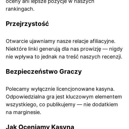
oceny ani lepsze pozycje w naszych
rankingach.
Przejrzystość
Otwarcie ujawniamy nasze relacje afiliacyjne.
Niektóre linki generują dla nas prowizję — nigdy
nie wpływa to jednak na treść naszych recenzji.
Bezpieczeństwo Graczy
Polecamy wyłącznie licencjonowane kasyna.
Odpowiedzialna gra jest kluczowym elementem
wszystkiego, co publikujemy — nie dodatkiem
na marginesie.
Jak Oceniamy Kasyna