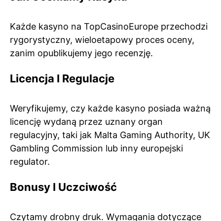
Każde kasyno na TopCasinoEurope przechodzi
rygorystyczny, wieloetapowy proces oceny,
zanim opublikujemy jego recenzję.
Licencja I Regulacje
Weryfikujemy, czy każde kasyno posiada ważną
licencję wydaną przez uznany organ
regulacyjny, taki jak Malta Gaming Authority, UK
Gambling Commission lub inny europejski
regulator.
Bonusy I Uczciwość
Czytamy drobny druk. Wymagania dotyczące