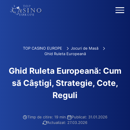
TOP CASINO EUROPE
Jocuri de Masă
Ghid Ruleta Europeană
Ghid Ruleta Europeană: Cum
să Câștigi, Strategie, Cote,
Reguli
Timp de citire: 19 min.
Publicat: 31.01.2026
Actualizat: 27.03.2026