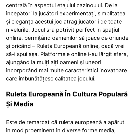
centrală în aspectul etajului cazinoului. De la
începători la jucători experimentați, simplitatea
și eleganța acestui joc atrag jucătorii de toate
nivelurile. Jocul s-a potrivit perfect în spațiul
online, permițând oamenilor să joace de oriunde
și oricând – Ruleta Europeană online, dacă vrei
să-i spui așa. Platformele online i-au lărgit sfera,
ajungând la mulți alți oameni și uneori
încorporând mai multe caracteristici inovatoare
care îmbunătățesc calitatea jocului.
Ruleta Europeană În Cultura Populară
Și Media
Este de remarcat că ruleta europeană a apărut
în mod proeminent în diverse forme media,