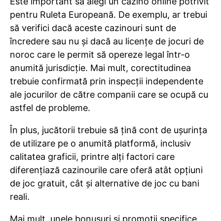
Este important să alegi un cazino online potrivit
pentru Ruleta Europeană. De exemplu, ar trebui
să verifici dacă aceste cazinouri sunt de
încredere sau nu și dacă au licențe de jocuri de
noroc care le permit să opereze legal într-o
anumită jurisdicție. Mai mult, corectitudinea
trebuie confirmată prin inspecții independente
ale jocurilor de către companii care se ocupă cu
astfel de probleme.
În plus, jucătorii trebuie să țină cont de ușurința
de utilizare pe o anumită platformă, inclusiv
calitatea graficii, printre alți factori care
diferențiază cazinourile care oferă atât opțiuni
de joc gratuit, cât și alternative de joc cu bani
reali.
Mai mult, unele bonusuri și promoții specifice