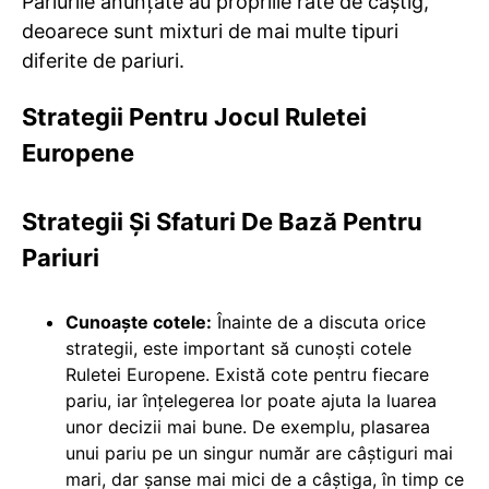
Pariurile anunțate au propriile rate de câștig,
deoarece sunt mixturi de mai multe tipuri
diferite de pariuri.
Strategii Pentru Jocul Ruletei
Europene
Strategii Și Sfaturi De Bază Pentru
Pariuri
Cunoaște cotele:
Înainte de a discuta orice
strategii, este important să cunoști cotele
Ruletei Europene. Există cote pentru fiecare
pariu, iar înțelegerea lor poate ajuta la luarea
unor decizii mai bune. De exemplu, plasarea
unui pariu pe un singur număr are câștiguri mai
mari, dar șanse mai mici de a câștiga, în timp ce