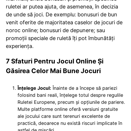
ruletei ar putea ajuta, de asemenea, în decizia
de unde să joci. De exemplu: bonusuri de bun
venit oferite de majoritatea caselor de jocuri de
noroc online; bonusuri de depunere; sau
promoții speciale de ruletă îți pot îmbunătăți
experiența.
7 Sfaturi Pentru Jocul Online Și
Găsirea Celor Mai Bune Jocuri
Înțelege Jocul:
Înainte de a începe să pariezi
folosind bani reali, înțelege totul despre regulile
Ruletei Europene, precum și opțiunile de pariere.
Multe platforme online oferă versiuni gratuite
ale jocului care sunt terenuri excelente de
practică, deoarece nu există riscuri implicate în
astfel de mișcări.