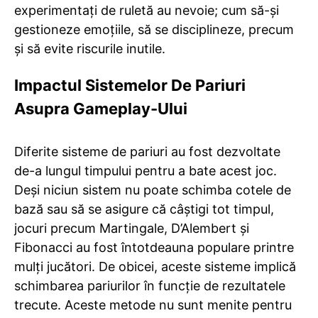
experimentați de ruletă au nevoie; cum să-și
gestioneze emoțiile, să se disciplineze, precum
și să evite riscurile inutile.
Impactul Sistemelor De Pariuri
Asupra Gameplay-Ului
Diferite sisteme de pariuri au fost dezvoltate
de-a lungul timpului pentru a bate acest joc.
Deși niciun sistem nu poate schimba cotele de
bază sau să se asigure că câștigi tot timpul,
jocuri precum Martingale, D’Alembert și
Fibonacci au fost întotdeauna populare printre
mulți jucători. De obicei, aceste sisteme implică
schimbarea pariurilor în funcție de rezultatele
trecute. Aceste metode nu sunt menite pentru