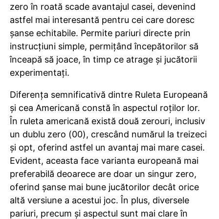
zero în roată scade avantajul casei, devenind
astfel mai interesantă pentru cei care doresc
șanse echitabile. Permite pariuri directe prin
instrucțiuni simple, permițând începătorilor să
înceapă să joace, în timp ce atrage și jucătorii
experimentați.
Diferența semnificativă dintre Ruleta Europeană
și cea Americană constă în aspectul roților lor.
În ruleta americană există două zerouri, inclusiv
un dublu zero (00), crescând numărul la treizeci
și opt, oferind astfel un avantaj mai mare casei.
Evident, aceasta face varianta europeană mai
preferabilă deoarece are doar un singur zero,
oferind șanse mai bune jucătorilor decât orice
altă versiune a acestui joc. În plus, diversele
pariuri, precum și aspectul sunt mai clare în