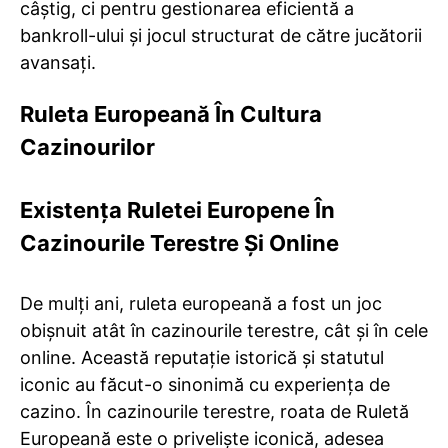
câștig, ci pentru gestionarea eficientă a
bankroll-ului și jocul structurat de către jucătorii
avansați.
Ruleta Europeană În Cultura
Cazinourilor
Existența Ruletei Europene În
Cazinourile Terestre Și Online
De mulți ani, ruleta europeană a fost un joc
obișnuit atât în cazinourile terestre, cât și în cele
online. Această reputație istorică și statutul
iconic au făcut-o sinonimă cu experiența de
cazino. În cazinourile terestre, roata de Ruletă
Europeană este o priveliște iconică, adesea