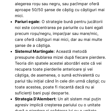
alegerea roșu sau negru, sau par/impar oferă
aproape 50/50 șanse de câștig cu câștiguri mai
mici.
Pariuri egale:
O strategie bună pentru jucătorii
noi este concentrarea pe pariurile cu bani egali
precum roșu/negru, impar/par sau mare/mic,
care oferă câștiguri mai mici, dar au mai multe
șanse de a câștiga.
Sistemul Martingale:
Această metodă
presupune dublarea mizei după fiecare pierdere.
Teoria din spatele acestei abordări este că vei
recupera toate pierderile anterioare și vei
câștiga, de asemenea, o sumă echivalentă cu
pariul tău inițial când în cele din urmă câștigi; cu
toate acestea, poate fi riscantă dacă nu ai
suficienți bani puși deoparte.
Strategia D’Alembert:
Un alt sistem mai puțin
agresiv implică creșterea pariului cu o unitate
după o pierdere și scăderea lui cu o unitate