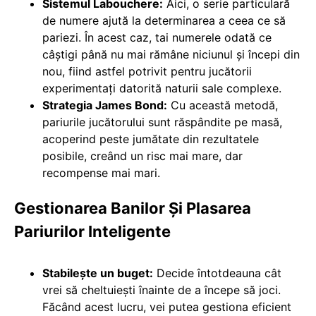
Sistemul Labouchere:
Aici, o serie particulară
de numere ajută la determinarea a ceea ce să
pariezi. În acest caz, tai numerele odată ce
câștigi până nu mai rămâne niciunul și începi din
nou, fiind astfel potrivit pentru jucătorii
experimentați datorită naturii sale complexe.
Strategia James Bond:
Cu această metodă,
pariurile jucătorului sunt răspândite pe masă,
acoperind peste jumătate din rezultatele
posibile, creând un risc mai mare, dar
recompense mai mari.
Gestionarea Banilor Și Plasarea
Pariurilor Inteligente
Stabilește un buget:
Decide întotdeauna cât
vrei să cheltuiești înainte de a începe să joci.
Făcând acest lucru, vei putea gestiona eficient