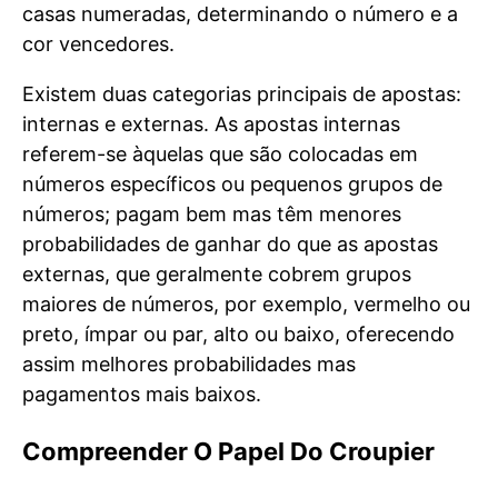
casas numeradas, determinando o número e a
cor vencedores.
Existem duas categorias principais de apostas:
internas e externas. As apostas internas
referem-se àquelas que são colocadas em
números específicos ou pequenos grupos de
números; pagam bem mas têm menores
probabilidades de ganhar do que as apostas
externas, que geralmente cobrem grupos
maiores de números, por exemplo, vermelho ou
preto, ímpar ou par, alto ou baixo, oferecendo
assim melhores probabilidades mas
pagamentos mais baixos.
Compreender O Papel Do Croupier