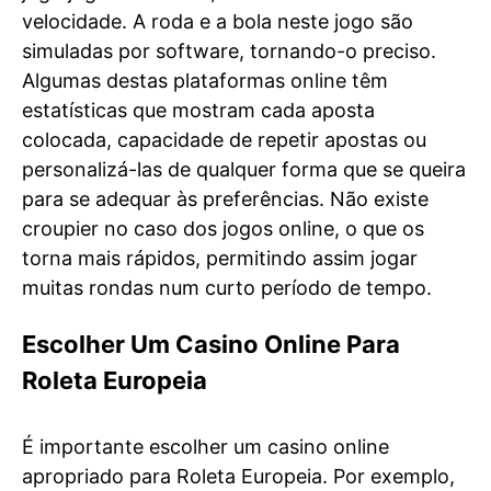
velocidade. A roda e a bola neste jogo são
simuladas por software, tornando-o preciso.
Algumas destas plataformas online têm
estatísticas que mostram cada aposta
colocada, capacidade de repetir apostas ou
personalizá-las de qualquer forma que se queira
para se adequar às preferências. Não existe
croupier no caso dos jogos online, o que os
torna mais rápidos, permitindo assim jogar
muitas rondas num curto período de tempo.
Escolher Um Casino Online Para
Roleta Europeia
É importante escolher um casino online
apropriado para Roleta Europeia. Por exemplo,