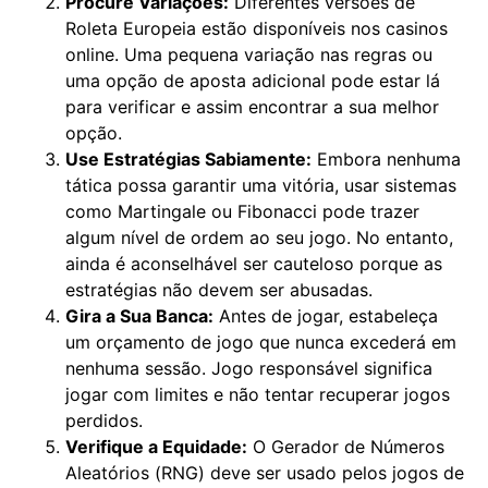
Procure Variações:
Diferentes versões de
Roleta Europeia estão disponíveis nos casinos
online. Uma pequena variação nas regras ou
uma opção de aposta adicional pode estar lá
para verificar e assim encontrar a sua melhor
opção.
Use Estratégias Sabiamente:
Embora nenhuma
tática possa garantir uma vitória, usar sistemas
como Martingale ou Fibonacci pode trazer
algum nível de ordem ao seu jogo. No entanto,
ainda é aconselhável ser cauteloso porque as
estratégias não devem ser abusadas.
Gira a Sua Banca:
Antes de jogar, estabeleça
um orçamento de jogo que nunca excederá em
nenhuma sessão. Jogo responsável significa
jogar com limites e não tentar recuperar jogos
perdidos.
Verifique a Equidade:
O Gerador de Números
Aleatórios (RNG) deve ser usado pelos jogos de