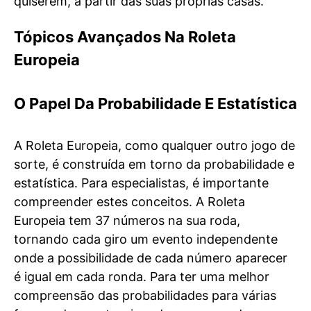
quiserem, a partir das suas próprias casas.
Tópicos Avançados Na Roleta
Europeia
O Papel Da Probabilidade E Estatística
A Roleta Europeia, como qualquer outro jogo de
sorte, é construída em torno da probabilidade e
estatística. Para especialistas, é importante
compreender estes conceitos. A Roleta
Europeia tem 37 números na sua roda,
tornando cada giro um evento independente
onde a possibilidade de cada número aparecer
é igual em cada ronda. Para ter uma melhor
compreensão das probabilidades para várias