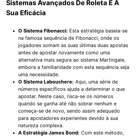
Sistemas Avançados De Roleta E A
Sua Eficácia
O Sistema Fibonacci:
Esta estratégia baseia-se
na famosa sequência de Fibonacci, onde os
jogadores somam as suas últimas duas apostas
antes de apostar novamente como uma
alternativa mais segura ao sistema Martingale,
embora a familiaridade com esta sequência seja
uma necessidade.
O Sistema Labouchere:
Aqui, uma série de
números específicos ajuda a determinar o que
apostar. Neste caso, risca-se os números
quando se ganha até não sobrar nenhum e
começa-se de novo, sendo assim adequado
para apostadores experientes devido à sua
natureza complexa.
A Estratégia James Bond:
Com este método,