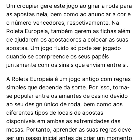
Um croupier gere este jogo ao girar a roda para
as apostas nela, bem como ao anunciar a cor e
o número vencedores, respetivamente. Na
Roleta Europeia, também gerem as fichas além
de ajudarem os apostadores a colocar as suas
apostas. Um jogo fluido só pode ser jogado
quando se compreende os seus papéis
juntamente com os sinais que enviam entre si.
A Roleta Europeia é um jogo antigo com regras
simples que depende da sorte. Por isso, torna-
se popular entre os amantes de casino devido
ao seu design único de roda, bem como aos
diferentes tipos de locais de apostas
disponíveis em ambas as extremidades das
mesas. Portanto, aprender as suas regras deve
ser um passo inicial antes de criar um momento