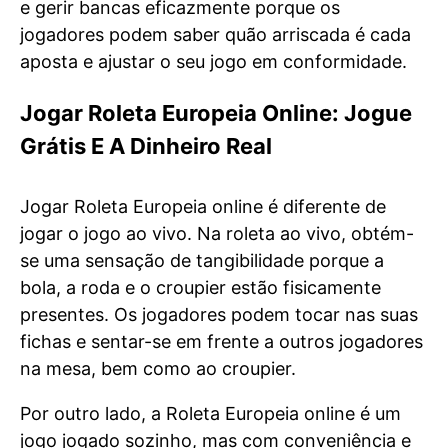
e gerir bancas eficazmente porque os
jogadores podem saber quão arriscada é cada
aposta e ajustar o seu jogo em conformidade.
Jogar Roleta Europeia Online: Jogue
Grátis E A Dinheiro Real
Jogar Roleta Europeia online é diferente de
jogar o jogo ao vivo. Na roleta ao vivo, obtém-
se uma sensação de tangibilidade porque a
bola, a roda e o croupier estão fisicamente
presentes. Os jogadores podem tocar nas suas
fichas e sentar-se em frente a outros jogadores
na mesa, bem como ao croupier.
Por outro lado, a Roleta Europeia online é um
jogo jogado sozinho, mas com conveniência e