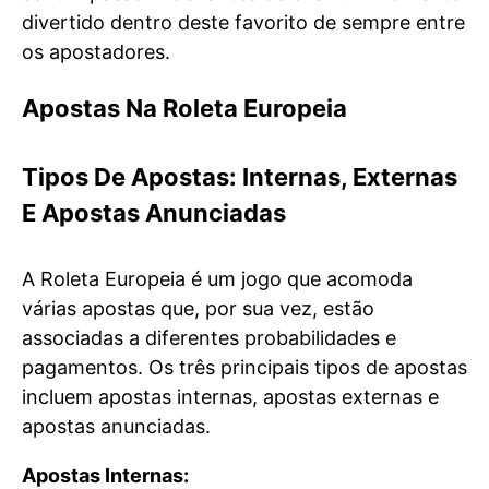
divertido dentro deste favorito de sempre entre
os apostadores.
Apostas Na Roleta Europeia
Tipos De Apostas: Internas, Externas
E Apostas Anunciadas
A Roleta Europeia é um jogo que acomoda
várias apostas que, por sua vez, estão
associadas a diferentes probabilidades e
pagamentos. Os três principais tipos de apostas
incluem apostas internas, apostas externas e
apostas anunciadas.
Apostas Internas: