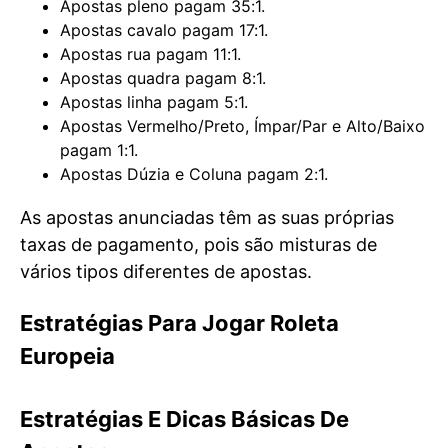
Apostas pleno pagam 35:1.
Apostas cavalo pagam 17:1.
Apostas rua pagam 11:1.
Apostas quadra pagam 8:1.
Apostas linha pagam 5:1.
Apostas Vermelho/Preto, Ímpar/Par e Alto/Baixo
pagam 1:1.
Apostas Dúzia e Coluna pagam 2:1.
As apostas anunciadas têm as suas próprias
taxas de pagamento, pois são misturas de
vários tipos diferentes de apostas.
Estratégias Para Jogar Roleta
Europeia
Estratégias E Dicas Básicas De