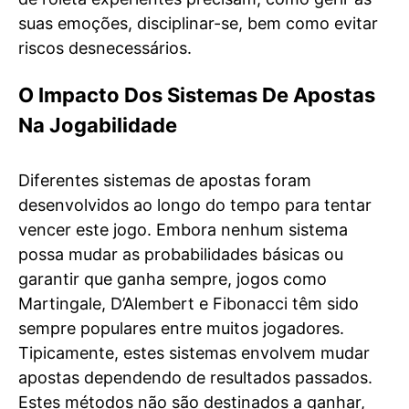
suas emoções, disciplinar-se, bem como evitar
riscos desnecessários.
O Impacto Dos Sistemas De Apostas
Na Jogabilidade
Diferentes sistemas de apostas foram
desenvolvidos ao longo do tempo para tentar
vencer este jogo. Embora nenhum sistema
possa mudar as probabilidades básicas ou
garantir que ganha sempre, jogos como
Martingale, D’Alembert e Fibonacci têm sido
sempre populares entre muitos jogadores.
Tipicamente, estes sistemas envolvem mudar
apostas dependendo de resultados passados.
Estes métodos não são destinados a ganhar,