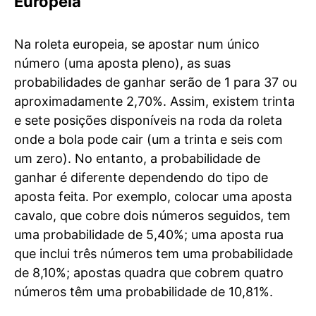
Europeia
Na roleta europeia, se apostar num único
número (uma aposta pleno), as suas
probabilidades de ganhar serão de 1 para 37 ou
aproximadamente 2,70%. Assim, existem trinta
e sete posições disponíveis na roda da roleta
onde a bola pode cair (um a trinta e seis com
um zero). No entanto, a probabilidade de
ganhar é diferente dependendo do tipo de
aposta feita. Por exemplo, colocar uma aposta
cavalo, que cobre dois números seguidos, tem
uma probabilidade de 5,40%; uma aposta rua
que inclui três números tem uma probabilidade
de 8,10%; apostas quadra que cobrem quatro
números têm uma probabilidade de 10,81%.