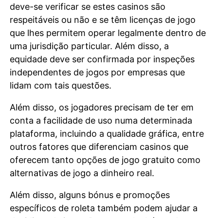
deve-se verificar se estes casinos são
respeitáveis ou não e se têm licenças de jogo
que lhes permitem operar legalmente dentro de
uma jurisdição particular. Além disso, a
equidade deve ser confirmada por inspeções
independentes de jogos por empresas que
lidam com tais questões.
Além disso, os jogadores precisam de ter em
conta a facilidade de uso numa determinada
plataforma, incluindo a qualidade gráfica, entre
outros fatores que diferenciam casinos que
oferecem tanto opções de jogo gratuito como
alternativas de jogo a dinheiro real.
Além disso, alguns bónus e promoções
específicos de roleta também podem ajudar a