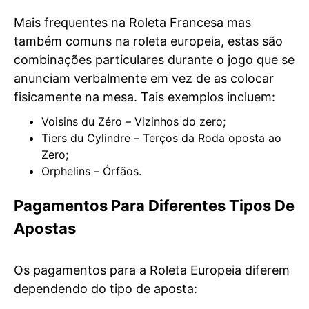
Mais frequentes na Roleta Francesa mas
também comuns na roleta europeia, estas são
combinações particulares durante o jogo que se
anunciam verbalmente em vez de as colocar
fisicamente na mesa. Tais exemplos incluem:
Voisins du Zéro – Vizinhos do zero;
Tiers du Cylindre – Terços da Roda oposta ao
Zero;
Orphelins – Órfãos.
Pagamentos Para Diferentes Tipos De
Apostas
Os pagamentos para a Roleta Europeia diferem
dependendo do tipo de aposta: