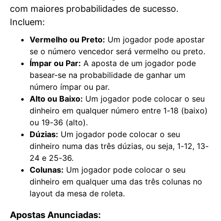
com maiores probabilidades de sucesso.
Incluem:
Vermelho ou Preto:
Um jogador pode apostar
se o número vencedor será vermelho ou preto.
Ímpar ou Par:
A aposta de um jogador pode
basear-se na probabilidade de ganhar um
número ímpar ou par.
Alto ou Baixo:
Um jogador pode colocar o seu
dinheiro em qualquer número entre 1-18 (baixo)
ou 19-36 (alto).
Dúzias:
Um jogador pode colocar o seu
dinheiro numa das três dúzias, ou seja, 1-12, 13-
24 e 25-36.
Colunas:
Um jogador pode colocar o seu
dinheiro em qualquer uma das três colunas no
layout da mesa de roleta.
Apostas Anunciadas: