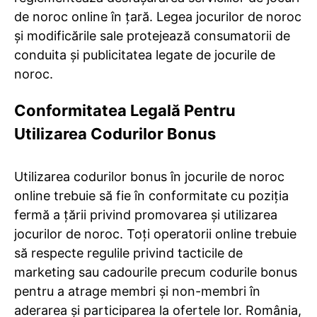
de noroc online în țară. Legea jocurilor de noroc
și modificările sale protejează consumatorii de
conduita și publicitatea legate de jocurile de
noroc.
Conformitatea Legală Pentru
Utilizarea Codurilor Bonus
Utilizarea codurilor bonus în jocurile de noroc
online trebuie să fie în conformitate cu poziția
fermă a țării privind promovarea și utilizarea
jocurilor de noroc. Toți operatorii online trebuie
să respecte regulile privind tacticile de
marketing sau cadourile precum codurile bonus
pentru a atrage membri și non-membri în
aderarea și participarea la ofertele lor. România,