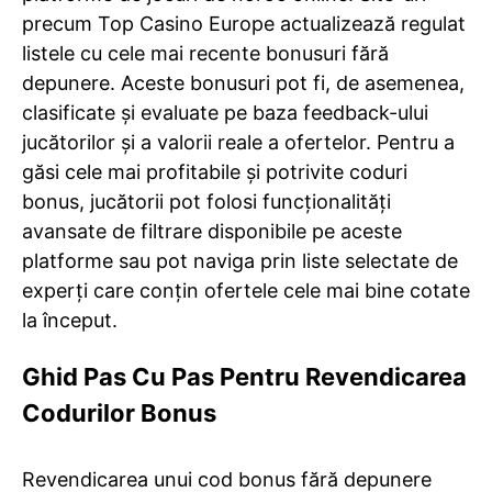
precum Top Casino Europe actualizează regulat
listele cu cele mai recente bonusuri fără
depunere. Aceste bonusuri pot fi, de asemenea,
clasificate și evaluate pe baza feedback-ului
jucătorilor și a valorii reale a ofertelor. Pentru a
găsi cele mai profitabile și potrivite coduri
bonus, jucătorii pot folosi funcționalități
avansate de filtrare disponibile pe aceste
platforme sau pot naviga prin liste selectate de
experți care conțin ofertele cele mai bine cotate
la început.
Ghid Pas Cu Pas Pentru Revendicarea
Codurilor Bonus
Revendicarea unui cod bonus fără depunere