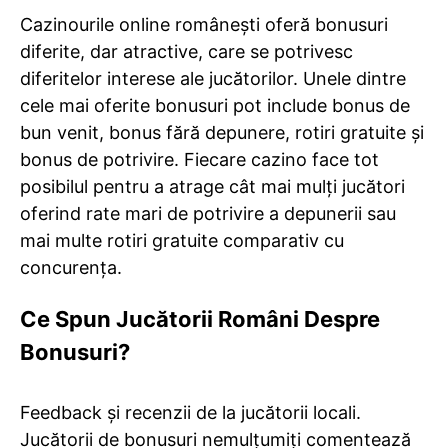
Cazinourile online românești oferă bonusuri
diferite, dar atractive, care se potrivesc
diferitelor interese ale jucătorilor. Unele dintre
cele mai oferite bonusuri pot include bonus de
bun venit, bonus fără depunere, rotiri gratuite și
bonus de potrivire. Fiecare cazino face tot
posibilul pentru a atrage cât mai mulți jucători
oferind rate mari de potrivire a depunerii sau
mai multe rotiri gratuite comparativ cu
concurența.
Ce Spun Jucătorii Români Despre
Bonusuri?
Feedback și recenzii de la jucătorii locali.
Jucătorii de bonusuri nemulțumiți comentează