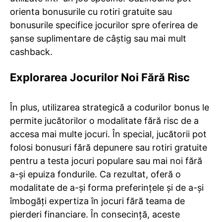
orienta bonusurile cu rotiri gratuite sau
bonusurile specifice jocurilor spre oferirea de
șanse suplimentare de câștig sau mai mult
cashback.
Explorarea Jocurilor Noi Fără Risc
În plus, utilizarea strategică a codurilor bonus le
permite jucătorilor o modalitate fără risc de a
accesa mai multe jocuri. În special, jucătorii pot
folosi bonusuri fără depunere sau rotiri gratuite
pentru a testa jocuri populare sau mai noi fără
a-și epuiza fondurile. Ca rezultat, oferă o
modalitate de a-și forma preferințele și de a-și
îmbogăți expertiza în jocuri fără teama de
pierderi financiare. În consecință, aceste