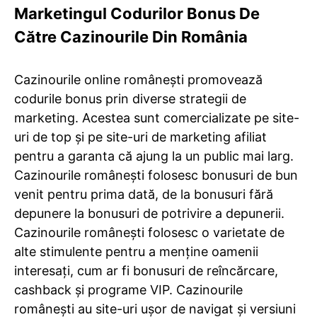
Marketingul Codurilor Bonus De
Către Cazinourile Din România
Cazinourile online românești promovează
codurile bonus prin diverse strategii de
marketing. Acestea sunt comercializate pe site-
uri de top și pe site-uri de marketing afiliat
pentru a garanta că ajung la un public mai larg.
Cazinourile românești folosesc bonusuri de bun
venit pentru prima dată, de la bonusuri fără
depunere la bonusuri de potrivire a depunerii.
Cazinourile românești folosesc o varietate de
alte stimulente pentru a menține oamenii
interesați, cum ar fi bonusuri de reîncărcare,
cashback și programe VIP. Cazinourile
românești au site-uri ușor de navigat și versiuni