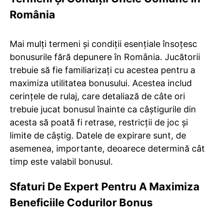
România
Mai mulți termeni și condiții esențiale însoțesc
bonusurile fără depunere în România. Jucătorii
trebuie să fie familiarizați cu acestea pentru a
maximiza utilitatea bonusului. Acestea includ
cerințele de rulaj, care detaliază de câte ori
trebuie jucat bonusul înainte ca câștigurile din
acesta să poată fi retrase, restricții de joc și
limite de câștig. Datele de expirare sunt, de
asemenea, importante, deoarece determină cât
timp este valabil bonusul.
Sfaturi De Expert Pentru A Maximiza
Beneficiile Codurilor Bonus