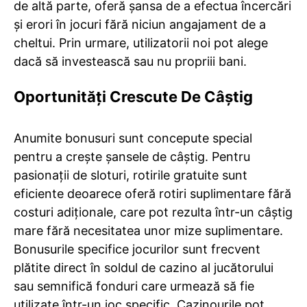
de altă parte, oferă șansa de a efectua încercări
și erori în jocuri fără niciun angajament de a
cheltui. Prin urmare, utilizatorii noi pot alege
dacă să investească sau nu propriii bani.
Oportunități Crescute De Câștig
Anumite bonusuri sunt concepute special
pentru a crește șansele de câștig. Pentru
pasionații de sloturi, rotirile gratuite sunt
eficiente deoarece oferă rotiri suplimentare fără
costuri adiționale, care pot rezulta într-un câștig
mare fără necesitatea unor mize suplimentare.
Bonusurile specifice jocurilor sunt frecvent
plătite direct în soldul de cazino al jucătorului
sau semnifică fonduri care urmează să fie
utilizate într-un joc specific. Cazinourile pot