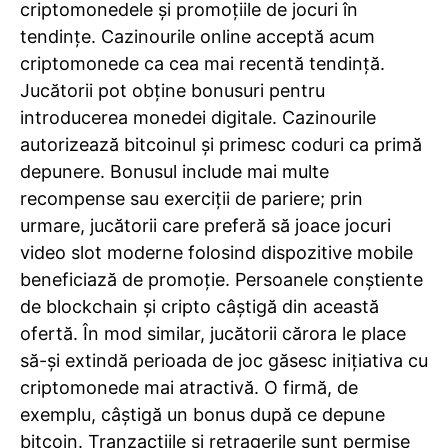
criptomonedele și promoțiile de jocuri în
tendințe. Cazinourile online acceptă acum
criptomonede ca cea mai recentă tendință.
Jucătorii pot obține bonusuri pentru
introducerea monedei digitale. Cazinourile
autorizează bitcoinul și primesc coduri ca primă
depunere. Bonusul include mai multe
recompense sau exerciții de pariere; prin
urmare, jucătorii care preferă să joace jocuri
video slot moderne folosind dispozitive mobile
beneficiază de promoție. Persoanele conștiente
de blockchain și cripto câștigă din această
ofertă. În mod similar, jucătorii cărora le place
să-și extindă perioada de joc găsesc inițiativa cu
criptomonede mai atractivă. O firmă, de
exemplu, câștigă un bonus după ce depune
bitcoin. Tranzacțiile și retragerile sunt permise