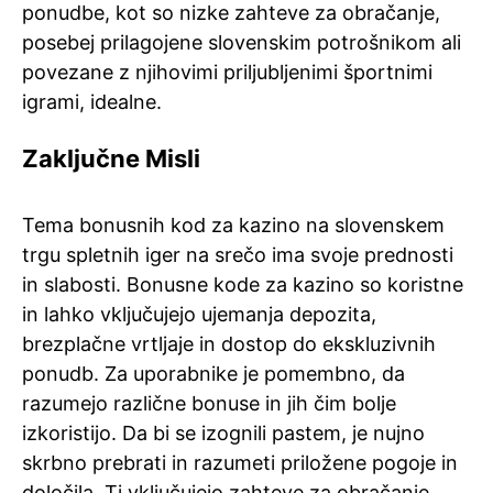
ponudbe, kot so nizke zahteve za obračanje,
posebej prilagojene slovenskim potrošnikom ali
povezane z njihovimi priljubljenimi športnimi
igrami, idealne.
Zaključne Misli
Tema bonusnih kod za kazino na slovenskem
trgu spletnih iger na srečo ima svoje prednosti
in slabosti. Bonusne kode za kazino so koristne
in lahko vključujejo ujemanja depozita,
brezplačne vrtljaje in dostop do ekskluzivnih
ponudb. Za uporabnike je pomembno, da
razumejo različne bonuse in jih čim bolje
izkoristijo. Da bi se izognili pastem, je nujno
skrbno prebrati in razumeti priložene pogoje in
določila. Ti vključujejo zahteve za obračanje,