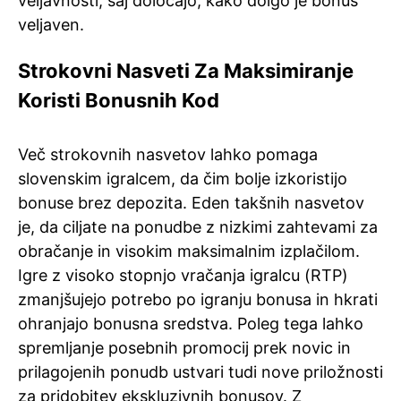
veljavnosti, saj določajo, kako dolgo je bonus
veljaven.
Strokovni Nasveti Za Maksimiranje
Koristi Bonusnih Kod
Več strokovnih nasvetov lahko pomaga
slovenskim igralcem, da čim bolje izkoristijo
bonuse brez depozita. Eden takšnih nasvetov
je, da ciljate na ponudbe z nizkimi zahtevami za
obračanje in visokim maksimalnim izplačilom.
Igre z visoko stopnjo vračanja igralcu (RTP)
zmanjšujejo potrebo po igranju bonusa in hkrati
ohranjajo bonusna sredstva. Poleg tega lahko
spremljanje posebnih promocij prek novic in
prilagojenih ponudb ustvari tudi nove priložnosti
za pridobitev ekskluzivnih bonusov. Z