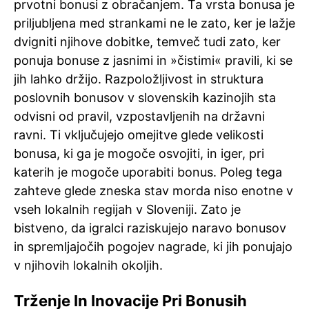
prvotni bonusi z obračanjem. Ta vrsta bonusa je
priljubljena med strankami ne le zato, ker je lažje
dvigniti njihove dobitke, temveč tudi zato, ker
ponuja bonuse z jasnimi in »čistimi« pravili, ki se
jih lahko držijo. Razpoložljivost in struktura
poslovnih bonusov v slovenskih kazinojih sta
odvisni od pravil, vzpostavljenih na državni
ravni. Ti vključujejo omejitve glede velikosti
bonusa, ki ga je mogoče osvojiti, in iger, pri
katerih je mogoče uporabiti bonus. Poleg tega
zahteve glede zneska stav morda niso enotne v
vseh lokalnih regijah v Sloveniji. Zato je
bistveno, da igralci raziskujejo naravo bonusov
in spremljajočih pogojev nagrade, ki jih ponujajo
v njihovih lokalnih okoljih.
Trženje In Inovacije Pri Bonusih