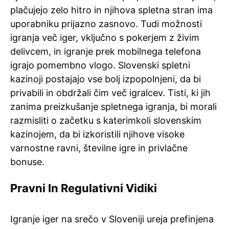
plačujejo zelo hitro in njihova spletna stran ima
uporabniku prijazno zasnovo. Tudi možnosti
igranja več iger, vključno s pokerjem z živim
delivcem, in igranje prek mobilnega telefona
igrajo pomembno vlogo. Slovenski spletni
kazinoji postajajo vse bolj izpopolnjeni, da bi
privabili in obdržali čim več igralcev. Tisti, ki jih
zanima preizkušanje spletnega igranja, bi morali
razmisliti o začetku s katerimkoli slovenskim
kazinojem, da bi izkoristili njihove visoke
varnostne ravni, številne igre in privlačne
bonuse.
Pravni In Regulativni Vidiki
Igranje iger na srečo v Sloveniji ureja prefinjena