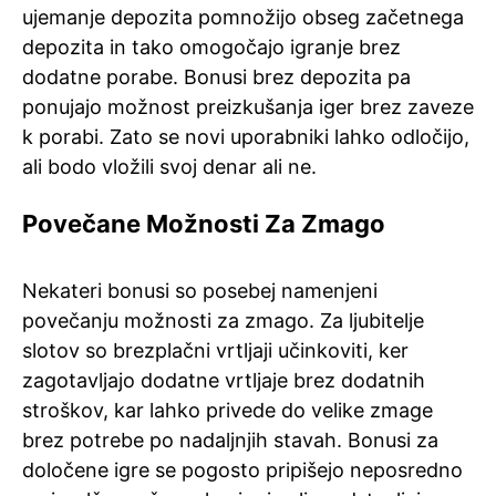
ujemanje depozita pomnožijo obseg začetnega
depozita in tako omogočajo igranje brez
dodatne porabe. Bonusi brez depozita pa
ponujajo možnost preizkušanja iger brez zaveze
k porabi. Zato se novi uporabniki lahko odločijo,
ali bodo vložili svoj denar ali ne.
Povečane Možnosti Za Zmago
Nekateri bonusi so posebej namenjeni
povečanju možnosti za zmago. Za ljubitelje
slotov so brezplačni vrtljaji učinkoviti, ker
zagotavljajo dodatne vrtljaje brez dodatnih
stroškov, kar lahko privede do velike zmage
brez potrebe po nadaljnjih stavah. Bonusi za
določene igre se pogosto pripišejo neposredno