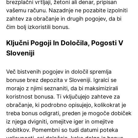
brezplačni vrtljaji, žetoni ali denar, pripisan
vašemu računu. Nazadnje ne pozabite izpolniti
zahtev za obračanje in drugih pogojev, da bi
čim bolj izkoristili bonus.
Ključni Pogoji In Določila, Pogosti V
Sloveniji
Več bistvenih pogojev in določil spremlja
bonuse brez depozita v Sloveniji. Igralci se
morajo z njimi seznaniti, da bi maksimizirali
koristnost bonusa. Ti vključujejo zahteve za
obračanje, ki podrobno opisujejo, kolikokrat je
treba bonus odigrati, preden je mogoče dobiček
iz njega dvigniti, omejitve iger in omejitve
dobitkov. Pomembni so tudi datumi poteka