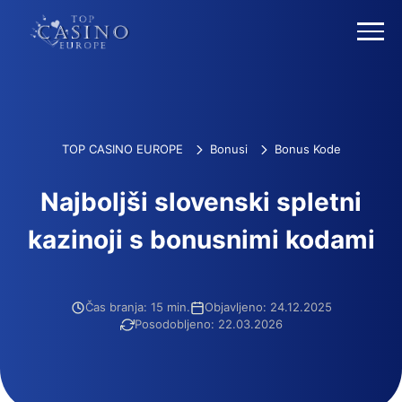
TOP CASINO EUROPE
Bonusi
Bonus Kode
Najboljši slovenski spletni
kazinoji s bonusnimi kodami
Čas branja: 15 min.
Objavljeno: 24.12.2025
Posodobljeno: 22.03.2026