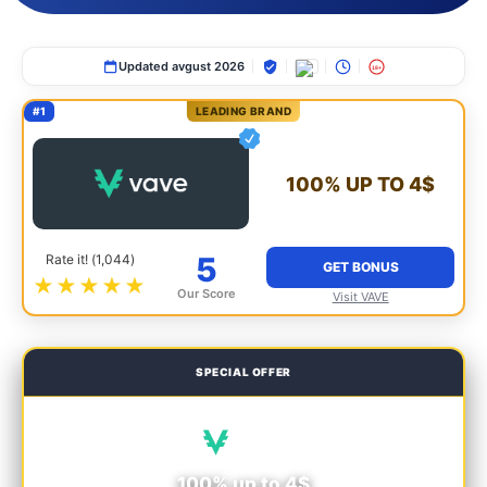
Updated avgust 2026
18+
#1
LEADING BRAND
100% UP TO 4$
5
Rate it! (1,044)
GET BONUS
★★★★★
Our Score
Visit VAVE
SPECIAL OFFER
100% up to 4$