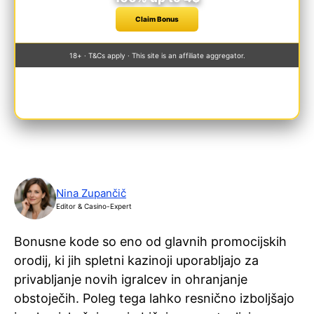
Claim Bonus
18+ · T&Cs apply · This site is an affiliate aggregator.
Nina Zupančič
Editor & Casino-Expert
Bonusne kode so eno od glavnih promocijskih
orodij, ki jih spletni kazinoji uporabljajo za
privabljanje novih igralcev in ohranjanje
obstoječih. Poleg tega lahko resnično izboljšajo