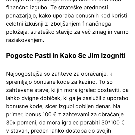
finančno izgubo. Te strateške prednosti
ponazarjajo, kako uporaba bonusnih kod koristi
celotni izkušnji z izboljšanjem finančnega
položaja, strateško stavijo za več zmag in varno
raziskovanjem.
Pogoste Pasti In Kako Se Jim Izogniti
Najpogostejša so zahteve za obračanje, ki
spremljajo bonusne kode za kazino. To so
zahtevane stave, ki jih mora igralec postaviti, da
lahko dvigne dobiček, ki ga je zaslužil z uporabo
bonusne kode, sicer izgubi dobljen denar. Na
primer, bonus 100 € z zahtevami za obračanje
30x pomeni, da mora igralec porabiti 30*100 €
v stavah, preden lahko dostopa do svojih