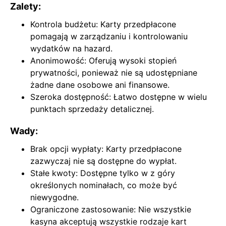
Zalety:
Kontrola budżetu: Karty przedpłacone
pomagają w zarządzaniu i kontrolowaniu
wydatków na hazard.
Anonimowość: Oferują wysoki stopień
prywatności, ponieważ nie są udostępniane
żadne dane osobowe ani finansowe.
Szeroka dostępność: Łatwo dostępne w wielu
punktach sprzedaży detalicznej.
Wady:
Brak opcji wypłaty: Karty przedpłacone
zazwyczaj nie są dostępne do wypłat.
Stałe kwoty: Dostępne tylko w z góry
określonych nominałach, co może być
niewygodne.
Ograniczone zastosowanie: Nie wszystkie
kasyna akceptują wszystkie rodzaje kart