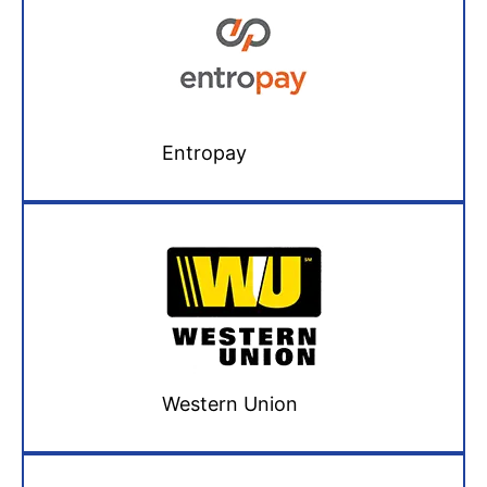
Entropay
Western Union