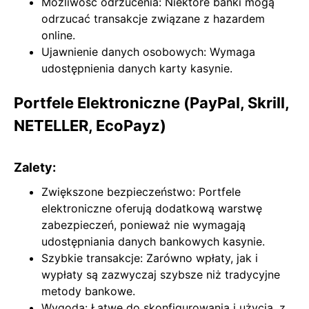
Możliwość odrzucenia: Niektóre banki mogą
odrzucać transakcje związane z hazardem
online.
Ujawnienie danych osobowych: Wymaga
udostępnienia danych karty kasynie.
Portfele Elektroniczne (PayPal, Skrill,
NETELLER, EcoPayz)
Zalety:
Zwiększone bezpieczeństwo: Portfele
elektroniczne oferują dodatkową warstwę
zabezpieczeń, ponieważ nie wymagają
udostępniania danych bankowych kasynie.
Szybkie transakcje: Zarówno wpłaty, jak i
wypłaty są zazwyczaj szybsze niż tradycyjne
metody bankowe.
Wygoda: Łatwe do skonfigurowania i użycia, z