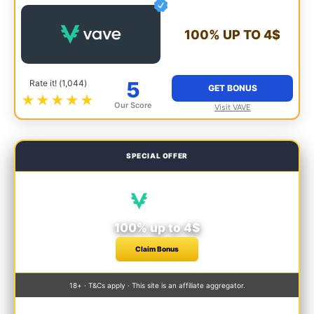
100% UP TO 4$
5
Rate it! (1,044)
GET BONUS
★★★★★
Our Score
Visit VAVE
SPECIAL OFFER
100% up to 4$
Claim Bonus
18+ · T&Cs apply · This site is an affiliate aggregator.