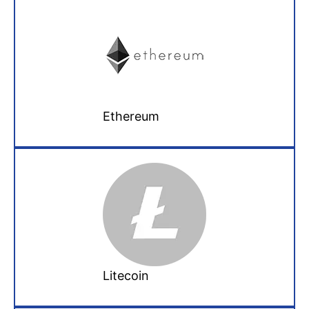
Ethereum
Litecoin