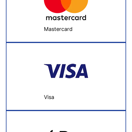
Mastercard
Visa