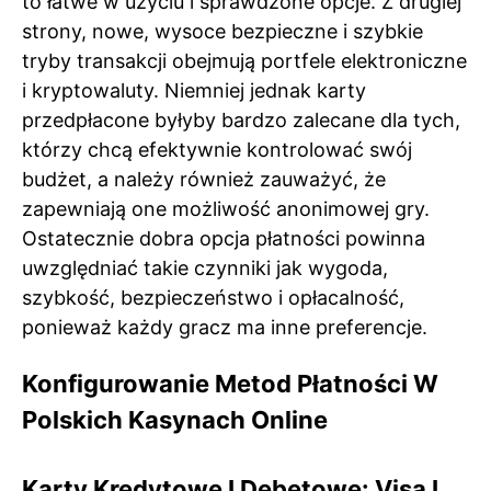
to łatwe w użyciu i sprawdzone opcje. Z drugiej
strony, nowe, wysoce bezpieczne i szybkie
tryby transakcji obejmują portfele elektroniczne
i kryptowaluty. Niemniej jednak karty
przedpłacone byłyby bardzo zalecane dla tych,
którzy chcą efektywnie kontrolować swój
budżet, a należy również zauważyć, że
zapewniają one możliwość anonimowej gry.
Ostatecznie dobra opcja płatności powinna
uwzględniać takie czynniki jak wygoda,
szybkość, bezpieczeństwo i opłacalność,
ponieważ każdy gracz ma inne preferencje.
Konfigurowanie Metod Płatności W
Polskich Kasynach Online
Karty Kredytowe I Debetowe: Visa I