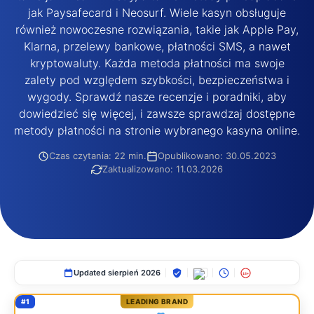
jak Paysafecard i Neosurf. Wiele kasyn obsługuje
również nowoczesne rozwiązania, takie jak Apple Pay,
Klarna, przelewy bankowe, płatności SMS, a nawet
kryptowaluty. Każda metoda płatności ma swoje
zalety pod względem szybkości, bezpieczeństwa i
wygody. Sprawdź nasze recenzje i poradniki, aby
dowiedzieć się więcej, i zawsze sprawdzaj dostępne
metody płatności na stronie wybranego kasyna online.
Czas czytania: 22 min.
Opublikowano: 30.05.2023
Zaktualizowano: 11.03.2026
Updated sierpień 2026
18+
#1
LEADING BRAND