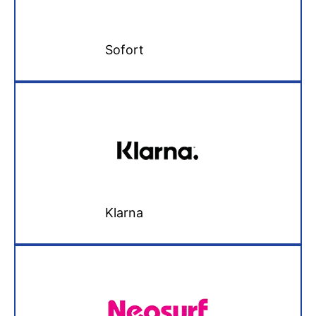
Sofort
Klarna