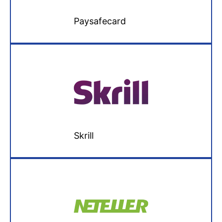
Paysafecard
Skrill