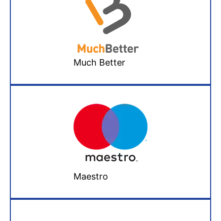
Much Better
Maestro