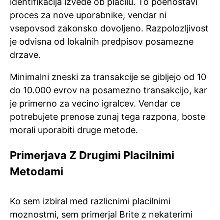
identifikacija izvede ob placilu. To poenostavi
proces za nove uporabnike, vendar ni
vsepovsod zakonsko dovoljeno. Razpolozljivost
je odvisna od lokalnih predpisov posamezne
drzave.
Minimalni zneski za transakcije se gibljejo od 10
do 10.000 evrov na posamezno transakcijo, kar
je primerno za vecino igralcev. Vendar ce
potrebujete prenose zunaj tega razpona, boste
morali uporabiti druge metode.
Primerjava Z Drugimi Placilnimi
Metodami
Ko sem izbiral med razlicnimi placilnimi
moznostmi, sem primerjal Brite z nekaterimi