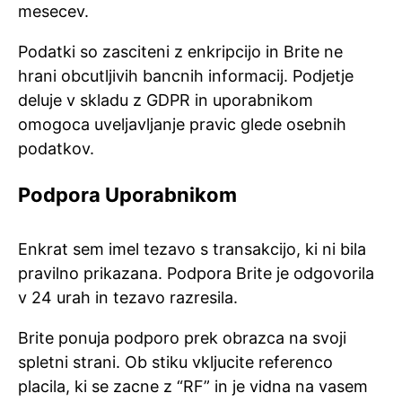
mesecev.
Podatki so zasciteni z enkripcijo in Brite ne
hrani obcutljivih bancnih informacij. Podjetje
deluje v skladu z GDPR in uporabnikom
omogoca uveljavljanje pravic glede osebnih
podatkov.
Podpora Uporabnikom
Enkrat sem imel tezavo s transakcijo, ki ni bila
pravilno prikazana. Podpora Brite je odgovorila
v 24 urah in tezavo razresila.
Brite ponuja podporo prek obrazca na svoji
spletni strani. Ob stiku vkljucite referenco
placila, ki se zacne z “RF” in je vidna na vasem