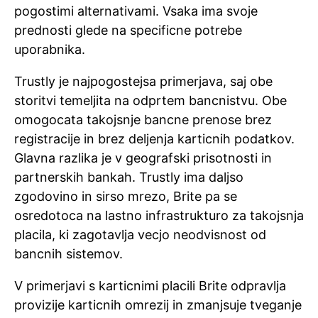
pogostimi alternativami. Vsaka ima svoje
prednosti glede na specificne potrebe
uporabnika.
Trustly je najpogostejsa primerjava, saj obe
storitvi temeljita na odprtem bancnistvu. Obe
omogocata takojsnje bancne prenose brez
registracije in brez deljenja karticnih podatkov.
Glavna razlika je v geografski prisotnosti in
partnerskih bankah. Trustly ima daljso
zgodovino in sirso mrezo, Brite pa se
osredotoca na lastno infrastrukturo za takojsnja
placila, ki zagotavlja vecjo neodvisnost od
bancnih sistemov.
V primerjavi s karticnimi placili Brite odpravlja
provizije karticnih omrezij in zmanjsuje tveganje