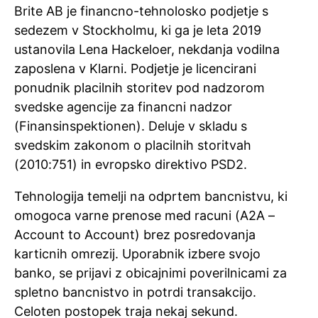
Brite AB je financno-tehnolosko podjetje s
sedezem v Stockholmu, ki ga je leta 2019
ustanovila Lena Hackeloer, nekdanja vodilna
zaposlena v Klarni. Podjetje je licencirani
ponudnik placilnih storitev pod nadzorom
svedske agencije za financni nadzor
(Finansinspektionen). Deluje v skladu s
svedskim zakonom o placilnih storitvah
(2010:751) in evropsko direktivo PSD2.
Tehnologija temelji na odprtem bancnistvu, ki
omogoca varne prenose med racuni (A2A –
Account to Account) brez posredovanja
karticnih omrezij. Uporabnik izbere svojo
banko, se prijavi z obicajnimi poverilnicami za
spletno bancnistvo in potrdi transakcijo.
Celoten postopek traja nekaj sekund.