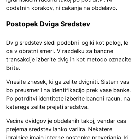
dodatnih korakov, ni cakanja na obdelavo.
Postopek Dviga Sredstev
Dvig sredstev sledi podobni logiki kot polog, le
da v obratni smeri. V razdelku za bancne
transakcije izberite dvig in kot metodo oznacite
Brite.
Vnesite znesek, ki ga zelite dvigniti. Sistem vas
bo preusmeril na identifikacijo prek vase banke.
Po potrditvi identitete izberite bancni racun, na
katerega zelite prejeti sredstva.
Vecina dvidgov je obdelanih takoj, vendar cas
prejema sredstev lahko variira. Nekatere
igralnice imajo interne postopke preverjanja, ki