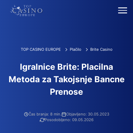
TOP CASINO EUROPE
Plačilo
Brite Casino
Igralnice Brite: Placilna
Metoda za Takojsnje Bancne
Prenose
Čas branja: 8 min.
Objavljeno: 30.05.2023
Posodobljeno: 09.05.2026