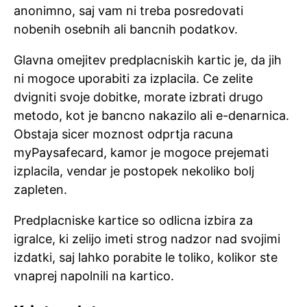
anonimno, saj vam ni treba posredovati
nobenih osebnih ali bancnih podatkov.
Glavna omejitev predplacniskih kartic je, da jih
ni mogoce uporabiti za izplacila. Ce zelite
dvigniti svoje dobitke, morate izbrati drugo
metodo, kot je bancno nakazilo ali e-denarnica.
Obstaja sicer moznost odprtja racuna
myPaysafecard, kamor je mogoce prejemati
izplacila, vendar je postopek nekoliko bolj
zapleten.
Predplacniske kartice so odlicna izbira za
igralce, ki zelijo imeti strog nadzor nad svojimi
izdatki, saj lahko porabite le toliko, kolikor ste
vnaprej napolnili na kartico.