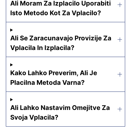
Ali Moram Za Izplacilo Uporabiti
Isto Metodo Kot Za Vplacilo?
Ali Se Zaracunavajo Provizije Za
Vplacila In Izplacila?
Kako Lahko Preverim, Ali Je
Placilna Metoda Varna?
Ali Lahko Nastavim Omejitve Za
Svoja Vplacila?