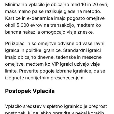
Minimalno vplacilo je obicajno med 10 in 20 evri,
maksimalno pa se razlikuje glede na metodo.
Kartice in e-denarnice imajo pogosto omejitve
okoli 5.000 evrov na transakcijo, medtem ko
bancna nakazila omogocajo visje zneske.
Pri izplacilih so omejitve odvisne od vase ravni
igralca in politike igralnice. Standardni igralci
imajo obicajno dnevne, tedenske in mesecne
omejitve, medtem ko VIP igralci uzivajo visje
limite. Preverite pogoje izbrane igralnice, da se
izognete neprijetnim presenecenjem.
Postopek Vplacila
Vplacilo sredstev v spletno igralnico je preprost
postopek, ki ga lahko opravite v nekaj korakih.