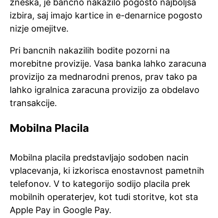
zneska, je bancno nakazilo pogosto najboljsa
izbira, saj imajo kartice in e-denarnice pogosto
nizje omejitve.
Pri bancnih nakazilih bodite pozorni na
morebitne provizije. Vasa banka lahko zaracuna
provizijo za mednarodni prenos, prav tako pa
lahko igralnica zaracuna provizijo za obdelavo
transakcije.
Mobilna Placila
Mobilna placila predstavljajo sodoben nacin
vplacevanja, ki izkorisca enostavnost pametnih
telefonov. V to kategorijo sodijo placila prek
mobilnih operaterjev, kot tudi storitve, kot sta
Apple Pay in Google Pay.