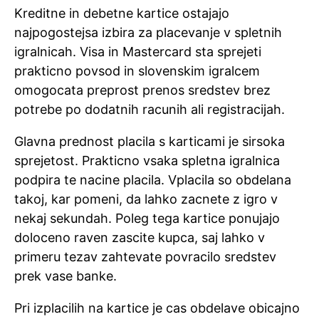
Kreditne in debetne kartice ostajajo
najpogostejsa izbira za placevanje v spletnih
igralnicah. Visa in Mastercard sta sprejeti
prakticno povsod in slovenskim igralcem
omogocata preprost prenos sredstev brez
potrebe po dodatnih racunih ali registracijah.
Glavna prednost placila s karticami je sirsoka
sprejetost. Prakticno vsaka spletna igralnica
podpira te nacine placila. Vplacila so obdelana
takoj, kar pomeni, da lahko zacnete z igro v
nekaj sekundah. Poleg tega kartice ponujajo
doloceno raven zascite kupca, saj lahko v
primeru tezav zahtevate povracilo sredstev
prek vase banke.
Pri izplacilih na kartice je cas obdelave obicajno