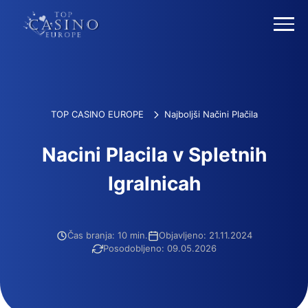
TOP CASINO EUROPE
Najboljši Načini Plačila
Nacini Placila v Spletnih
Igralnicah
Čas branja: 10 min.
Objavljeno: 21.11.2024
Posodobljeno: 09.05.2026