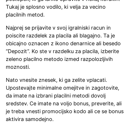
Tukaj je splosno vodilo, ki velja za vecino
placilnih metod.
Najprej se prijavite v svoj igralniski racun in
poiscite razdelek za placila ali blagajno. Ta je
obicajno oznacen z ikono denarnice ali besedo
“Depozit”. Ko ste v razdelku za placila, izberite
zeleno placilno metodo izmed razpolozljivih
moznosti.
Nato vnesite znesek, ki ga zelite vplacati.
Upostevajte minimalne omejitve in zagotovite,
da imate na izbrani placilni metodi dovolj
sredstev. Ce imate na voljo bonus, preverite, ali
je treba vnesti promocijsko kodo ali ce se bonus
aktivira samodejno.