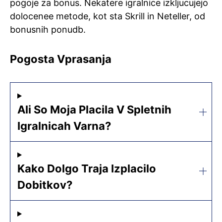
pogoje za bonus. Nekatere igralnice izkljucujejo
dolocenee metode, kot sta Skrill in Neteller, od
bonusnih ponudb.
Pogosta Vprasanja
Ali So Moja Placila V Spletnih
Igralnicah Varna?
Kako Dolgo Traja Izplacilo
Dobitkov?