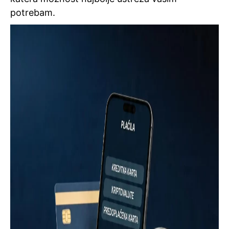
potrebam.