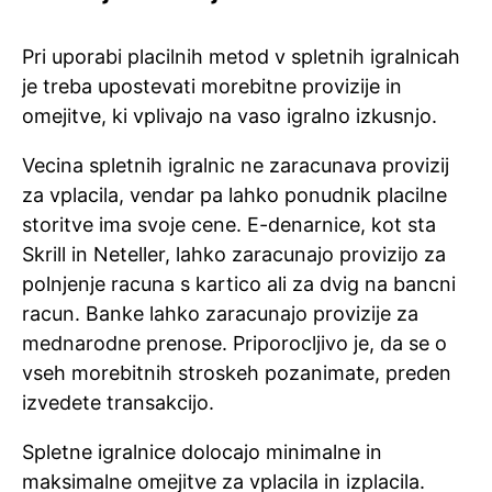
Pri uporabi placilnih metod v spletnih igralnicah
je treba upostevati morebitne provizije in
omejitve, ki vplivajo na vaso igralno izkusnjo.
Vecina spletnih igralnic ne zaracunava provizij
za vplacila, vendar pa lahko ponudnik placilne
storitve ima svoje cene. E-denarnice, kot sta
Skrill in Neteller, lahko zaracunajo provizijo za
polnjenje racuna s kartico ali za dvig na bancni
racun. Banke lahko zaracunajo provizije za
mednarodne prenose. Priporocljivo je, da se o
vseh morebitnih stroskeh pozanimate, preden
izvedete transakcijo.
Spletne igralnice dolocajo minimalne in
maksimalne omejitve za vplacila in izplacila.