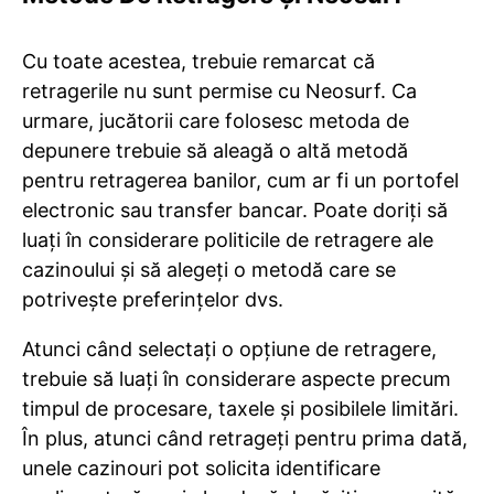
Cu toate acestea, trebuie remarcat că
retragerile nu sunt permise cu Neosurf. Ca
urmare, jucătorii care folosesc metoda de
depunere trebuie să aleagă o altă metodă
pentru retragerea banilor, cum ar fi un portofel
electronic sau transfer bancar. Poate doriți să
luați în considerare politicile de retragere ale
cazinoului și să alegeți o metodă care se
potrivește preferințelor dvs.
Atunci când selectați o opțiune de retragere,
trebuie să luați în considerare aspecte precum
timpul de procesare, taxele și posibilele limitări.
În plus, atunci când retrageți pentru prima dată,
unele cazinouri pot solicita identificare