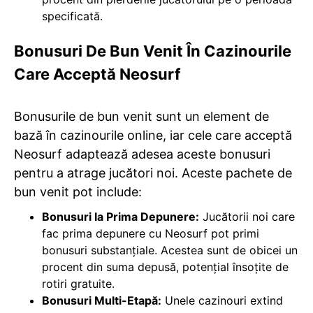
specificată.
Bonusuri De Bun Venit În Cazinourile
Care Acceptă Neosurf
Bonusurile de bun venit sunt un element de
bază în cazinourile online, iar cele care acceptă
Neosurf adaptează adesea aceste bonusuri
pentru a atrage jucători noi. Aceste pachete de
bun venit pot include:
Bonusuri la Prima Depunere:
Jucătorii noi care
fac prima depunere cu Neosurf pot primi
bonusuri substanțiale. Acestea sunt de obicei un
procent din suma depusă, potențial însoțite de
rotiri gratuite.
Bonusuri Multi-Etapă:
Unele cazinouri extind