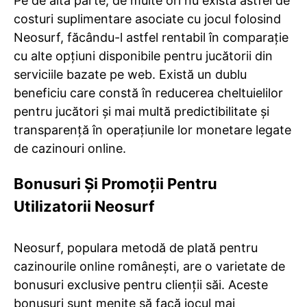
Pe de altă parte, de multe ori nu există astfel de
costuri suplimentare asociate cu jocul folosind
Neosurf, făcându-l astfel rentabil în comparație
cu alte opțiuni disponibile pentru jucătorii din
serviciile bazate pe web. Există un dublu
beneficiu care constă în reducerea cheltuielilor
pentru jucători și mai multă predictibilitate și
transparență în operațiunile lor monetare legate
de cazinouri online.
Bonusuri Și Promoții Pentru
Utilizatorii Neosurf
Neosurf, populara metodă de plată pentru
cazinourile online românești, are o varietate de
bonusuri exclusive pentru clienții săi. Aceste
bonusuri sunt menite să facă jocul mai