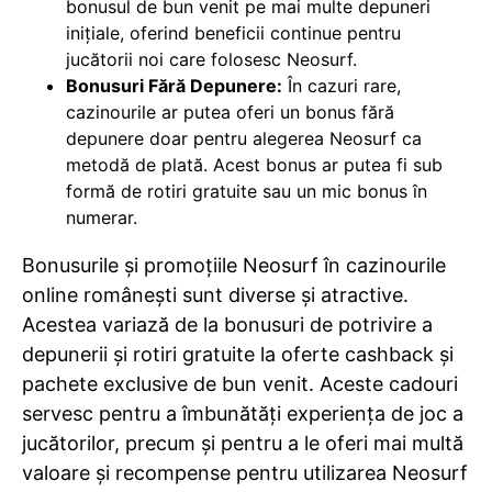
bonusul de bun venit pe mai multe depuneri
inițiale, oferind beneficii continue pentru
jucătorii noi care folosesc Neosurf.
Bonusuri Fără Depunere:
În cazuri rare,
cazinourile ar putea oferi un bonus fără
depunere doar pentru alegerea Neosurf ca
metodă de plată. Acest bonus ar putea fi sub
formă de rotiri gratuite sau un mic bonus în
numerar.
Bonusurile și promoțiile Neosurf în cazinourile
online românești sunt diverse și atractive.
Acestea variază de la bonusuri de potrivire a
depunerii și rotiri gratuite la oferte cashback și
pachete exclusive de bun venit. Aceste cadouri
servesc pentru a îmbunătăți experiența de joc a
jucătorilor, precum și pentru a le oferi mai multă
valoare și recompense pentru utilizarea Neosurf