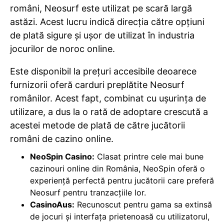
români, Neosurf este utilizat pe scară largă
astăzi. Acest lucru indică direcția către opțiuni
de plată sigure și ușor de utilizat în industria
jocurilor de noroc online.
Este disponibil la prețuri accesibile deoarece
furnizorii oferă carduri preplătite Neosurf
românilor. Acest fapt, combinat cu ușurința de
utilizare, a dus la o rată de adoptare crescută a
acestei metode de plată de către jucătorii
români de cazino online.
NeoSpin Casino:
Clasat printre cele mai bune
cazinouri online din România, NeoSpin oferă o
experiență perfectă pentru jucătorii care preferă
Neosurf pentru tranzacțiile lor.
CasinoAus:
Recunoscut pentru gama sa extinsă
de jocuri și interfața prietenoasă cu utilizatorul,