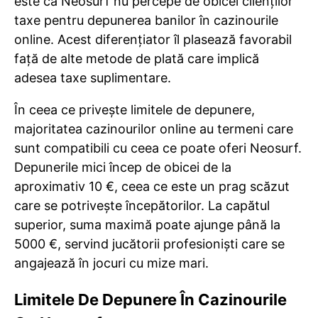
este că Neosurf nu percepe de obicei clienților
taxe pentru depunerea banilor în cazinourile
online. Acest diferențiator îl plasează favorabil
față de alte metode de plată care implică
adesea taxe suplimentare.
În ceea ce privește limitele de depunere,
majoritatea cazinourilor online au termeni care
sunt compatibili cu ceea ce poate oferi Neosurf.
Depunerile mici încep de obicei de la
aproximativ 10 €, ceea ce este un prag scăzut
care se potrivește începătorilor. La capătul
superior, suma maximă poate ajunge până la
5000 €, servind jucătorii profesioniști care se
angajează în jocuri cu mize mari.
Limitele De Depunere În Cazinourile