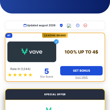
Updated august 2026
18+
#1
LEADING BRAND
100% UP TO 4$
5
Rate it! (1,044)
GET BONUS
★★★★★
Our Score
Visit VAVE
SPECIAL OFFER