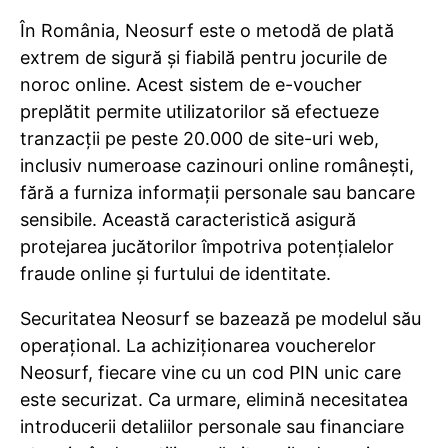
În România, Neosurf este o metodă de plată
extrem de sigură și fiabilă pentru jocurile de
noroc online. Acest sistem de e-voucher
preplătit permite utilizatorilor să efectueze
tranzacții pe peste 20.000 de site-uri web,
inclusiv numeroase cazinouri online românești,
fără a furniza informații personale sau bancare
sensibile. Această caracteristică asigură
protejarea jucătorilor împotriva potențialelor
fraude online și furtului de identitate.
Securitatea Neosurf se bazează pe modelul său
operațional. La achiziționarea voucherelor
Neosurf, fiecare vine cu un cod PIN unic care
este securizat. Ca urmare, elimină necesitatea
introducerii detaliilor personale sau financiare