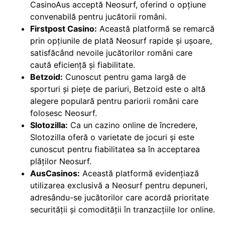
CasinoAus acceptă Neosurf, oferind o opțiune
convenabilă pentru jucătorii români.
Firstpost Casino:
Această platformă se remarcă
prin opțiunile de plată Neosurf rapide și ușoare,
satisfăcând nevoile jucătorilor români care
caută eficiență și fiabilitate.
Betzoid:
Cunoscut pentru gama largă de
sporturi și piețe de pariuri, Betzoid este o altă
alegere populară pentru pariorii români care
folosesc Neosurf.
Slotozilla:
Ca un cazino online de încredere,
Slotozilla oferă o varietate de jocuri și este
cunoscut pentru fiabilitatea sa în acceptarea
plăților Neosurf.
AusCasinos:
Această platformă evidențiază
utilizarea exclusivă a Neosurf pentru depuneri,
adresându-se jucătorilor care acordă prioritate
securității și comodității în tranzacțiile lor online.