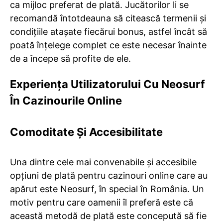
ca mijloc preferat de plată. Jucătorilor li se
recomandă întotdeauna să citească termenii și
condițiile atașate fiecărui bonus, astfel încât să
poată înțelege complet ce este necesar înainte
de a începe să profite de ele.
Experiența Utilizatorului Cu Neosurf
În Cazinourile Online
Comoditate Și Accesibilitate
Una dintre cele mai convenabile și accesibile
opțiuni de plată pentru cazinouri online care au
apărut este Neosurf, în special în România. Un
motiv pentru care oamenii îl preferă este că
această metodă de plată este concepută să fie