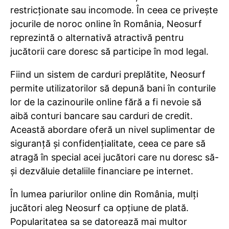
restricționate sau incomode. În ceea ce privește
jocurile de noroc online în România, Neosurf
reprezintă o alternativă atractivă pentru
jucătorii care doresc să participe în mod legal.
Fiind un sistem de carduri preplătite, Neosurf
permite utilizatorilor să depună bani în conturile
lor de la cazinourile online fără a fi nevoie să
aibă conturi bancare sau carduri de credit.
Această abordare oferă un nivel suplimentar de
siguranță și confidențialitate, ceea ce pare să
atragă în special acei jucători care nu doresc să-
și dezvăluie detaliile financiare pe internet.
În lumea pariurilor online din România, mulți
jucători aleg Neosurf ca opțiune de plată.
Popularitatea sa se datorează mai multor