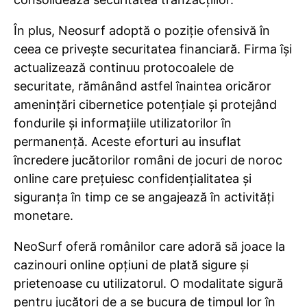
În plus, Neosurf adoptă o poziție ofensivă în
ceea ce privește securitatea financiară. Firma își
actualizează continuu protocoalele de
securitate, rămânând astfel înaintea oricăror
amenințări cibernetice potențiale și protejând
fondurile și informațiile utilizatorilor în
permanență. Aceste eforturi au insuflat
încredere jucătorilor români de jocuri de noroc
online care prețuiesc confidențialitatea și
siguranța în timp ce se angajează în activități
monetare.
NeoSurf oferă românilor care adoră să joace la
cazinouri online opțiuni de plată sigure și
prietenoase cu utilizatorul. O modalitate sigură
pentru jucători de a se bucura de timpul lor în