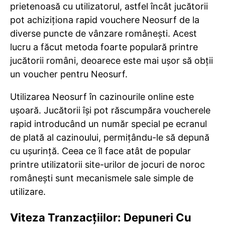
prietenoasă cu utilizatorul, astfel încât jucătorii
pot achiziționa rapid vouchere Neosurf de la
diverse puncte de vânzare românești. Acest
lucru a făcut metoda foarte populară printre
jucătorii români, deoarece este mai ușor să obții
un voucher pentru Neosurf.
Utilizarea Neosurf în cazinourile online este
ușoară. Jucătorii își pot răscumpăra voucherele
rapid introducând un număr special pe ecranul
de plată al cazinoului, permițându-le să depună
cu ușurință. Ceea ce îl face atât de popular
printre utilizatorii site-urilor de jocuri de noroc
românești sunt mecanismele sale simple de
utilizare.
Viteza Tranzacțiilor: Depuneri Cu