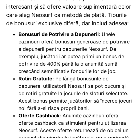
interesant și să ofere valoare suplimentară celor
care aleg Neosurf ca metodă de plată. Tipurile
de bonusuri exclusive diferă, dar includ adesea:
Bonusuri de Potrivire a Depunerii:
Unele
cazinouri oferă bonusuri generoase de potrivire
a depunerii pentru depunerile Neosurf. De
exemplu, jucătorii ar putea primi un bonus de
potrivire de 400% până la o anumită sumă,
crescând semnificativ fondurile lor de joc.
Rotiri Gratuite:
Pe lângă bonusurile de
depunere, utilizatorii Neosurf se pot bucura și
de rotiri gratuite la jocurile de sloturi selectate.
Acest bonus permite jucătorilor să încerce jocuri
noi fără a-și risca proprii bani.
Oferte Cashback:
Anumite cazinouri oferă
oferte cashback ca stimulent pentru utilizarea
Neosurf. Aceste oferte returnează de obicei un
procent din pierderile jucătorului pe o perioadă