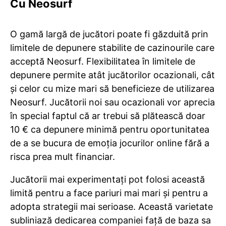
Cu Neosurf
O gamă largă de jucători poate fi găzduită prin
limitele de depunere stabilite de cazinourile care
acceptă Neosurf. Flexibilitatea în limitele de
depunere permite atât jucătorilor ocazionali, cât
și celor cu mize mari să beneficieze de utilizarea
Neosurf. Jucătorii noi sau ocazionali vor aprecia
în special faptul că ar trebui să plătească doar
10 € ca depunere minimă pentru oportunitatea
de a se bucura de emoția jocurilor online fără a
risca prea mult financiar.
Jucătorii mai experimentați pot folosi această
limită pentru a face pariuri mai mari și pentru a
adopta strategii mai serioase. Această varietate
subliniază dedicarea companiei față de baza sa