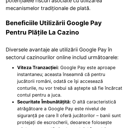
potențialele riscuri asociate cu utilizarea
mecanismelor tradiționale de plată.
Beneficiile Utilizării Google Pay
Pentru Plățile La Cazino
Diversele avantaje ale utilizării Google Pay în
sectorul cazinourilor online includ următoarele:
Viteza Tranzacției:
Google Pay este aproape
instantaneu; aceasta înseamnă că pentru
jucătorii români, odată ce își accesează
conturile, nu vor trebui să aștepte să fie încărcat
contul pentru a juca.
Securitate Îmbunătățită:
O altă caracteristică
atrăgătoare a Google Pay este nivelul de
siguranță pe care îl oferă jucătorilor – banii sunt
protejați de escrocherii, deoarece folosește