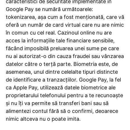
caracteristici de securitate implementate în
Google Pay se numără următoarele:
tokenizarea, așa cum a fost menționată, care vă
oferă un număr de card virtual care nu are nimic
în comun cu cel real. Cazinoul online nu are
acces la informațiile tale financiare sensibile,
făcând imposibilă preluarea unei sume pe care
nu ai autorizat-o din cauza fraudei sau vânzarea
datelor către o terță parte. Biometria este, de
asemenea, unul dintre celelalte tipuri distincte
de identificare a tranzacțiilor. Google Pay, la fel
ca Apple Pay, utilizează datele biometrice ale
proprietarului telefonului pentru a te recunoaște
și nu îți va permite să transferi bani sau să
alimentezi contul fără să o confirmi, deoarece
nimic altceva nu o poate imita.