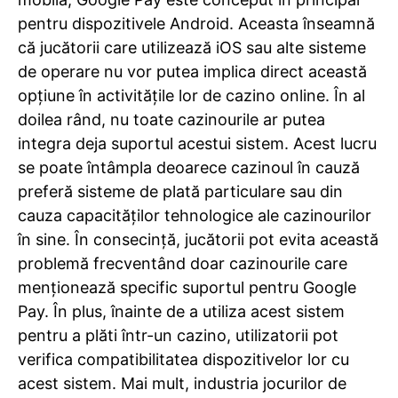
pentru dispozitivele Android. Aceasta înseamnă
că jucătorii care utilizează iOS sau alte sisteme
de operare nu vor putea implica direct această
opțiune în activitățile lor de cazino online. În al
doilea rând, nu toate cazinourile ar putea
integra deja suportul acestui sistem. Acest lucru
se poate întâmpla deoarece cazinoul în cauză
preferă sisteme de plată particulare sau din
cauza capacităților tehnologice ale cazinourilor
în sine. În consecință, jucătorii pot evita această
problemă frecventând doar cazinourile care
menționează specific suportul pentru Google
Pay. În plus, înainte de a utiliza acest sistem
pentru a plăti într-un cazino, utilizatorii pot
verifica compatibilitatea dispozitivelor lor cu
acest sistem. Mai mult, industria jocurilor de