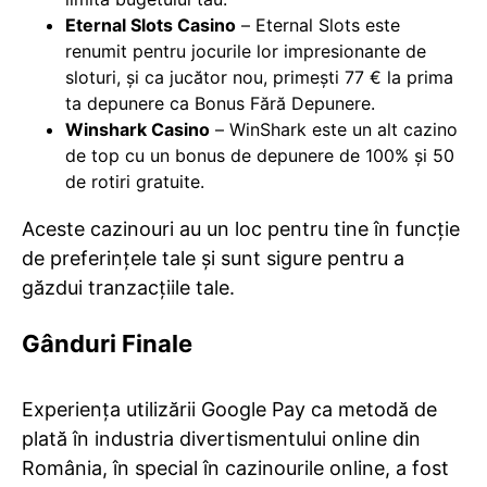
Eternal Slots Casino
– Eternal Slots este
renumit pentru jocurile lor impresionante de
sloturi, și ca jucător nou, primești 77 € la prima
ta depunere ca Bonus Fără Depunere.
Winshark Casino
– WinShark este un alt cazino
de top cu un bonus de depunere de 100% și 50
de rotiri gratuite.
Aceste cazinouri au un loc pentru tine în funcție
de preferințele tale și sunt sigure pentru a
găzdui tranzacțiile tale.
Gânduri Finale
Experiența utilizării Google Pay ca metodă de
plată în industria divertismentului online din
România, în special în cazinourile online, a fost