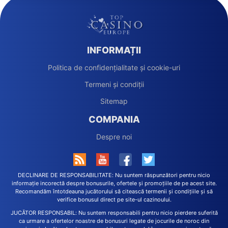
INFORMAȚII
Politica de confidențialitate și cookie-uri
Termeni și condiții
Sitemap
COMPANIA
Despre noi
DECLINARE DE RESPONSABILITATE: Nu suntem răspunzători pentru nicio
informație incorectă despre bonusurile, ofertele și promoțiile de pe acest site.
Recomandăm întotdeauna jucătorului să citească termenii și condițiile și să
verifice bonusul direct pe site-ul cazinoului.
JUCĂTOR RESPONSABIL: Nu suntem responsabili pentru nicio pierdere suferită
ca urmare a ofertelor noastre de bonusuri legate de jocurile de noroc din