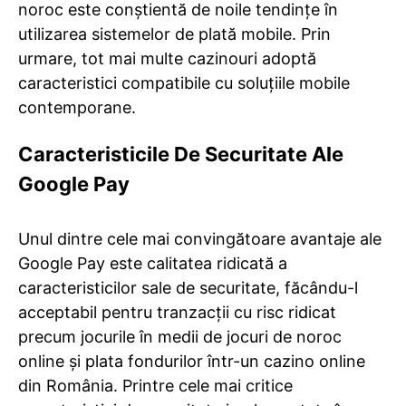
noroc este conștientă de noile tendințe în
utilizarea sistemelor de plată mobile. Prin
urmare, tot mai multe cazinouri adoptă
caracteristici compatibile cu soluțiile mobile
contemporane.
Caracteristicile De Securitate Ale
Google Pay
Unul dintre cele mai convingătoare avantaje ale
Google Pay este calitatea ridicată a
caracteristicilor sale de securitate, făcându-l
acceptabil pentru tranzacții cu risc ridicat
precum jocurile în medii de jocuri de noroc
online și plata fondurilor într-un cazino online
din România. Printre cele mai critice