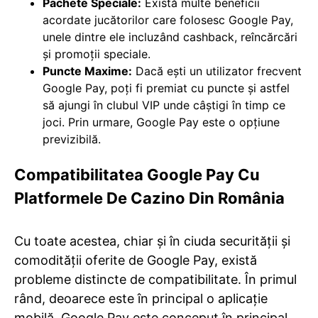
Pachete Speciale:
Există multe beneficii
acordate jucătorilor care folosesc Google Pay,
unele dintre ele incluzând cashback, reîncărcări
și promoții speciale.
Puncte Maxime:
Dacă ești un utilizator frecvent
Google Pay, poți fi premiat cu puncte și astfel
să ajungi în clubul VIP unde câștigi în timp ce
joci. Prin urmare, Google Pay este o opțiune
previzibilă.
Compatibilitatea Google Pay Cu
Platformele De Cazino Din România
Cu toate acestea, chiar și în ciuda securității și
comodității oferite de Google Pay, există
probleme distincte de compatibilitate. În primul
rând, deoarece este în principal o aplicație
mobilă, Google Pay este conceput în principal