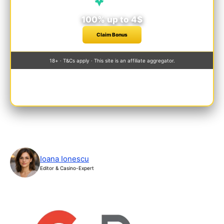
100% up to 4$
Claim Bonus
18+ · T&Cs apply · This site is an affiliate aggregator.
Ioana Ionescu
Editor & Casino-Expert