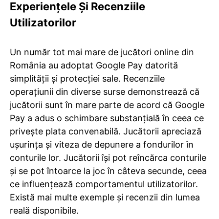
Experiențele Și Recenziile
Utilizatorilor
Un număr tot mai mare de jucători online din
România au adoptat Google Pay datorită
simplității și protecției sale. Recenziile
operațiunii din diverse surse demonstrează că
jucătorii sunt în mare parte de acord că Google
Pay a adus o schimbare substanțială în ceea ce
privește plata convenabilă. Jucătorii apreciază
ușurința și viteza de depunere a fondurilor în
conturile lor. Jucătorii își pot reîncărca conturile
și se pot întoarce la joc în câteva secunde, ceea
ce influențează comportamentul utilizatorilor.
Există mai multe exemple și recenzii din lumea
reală disponibile.