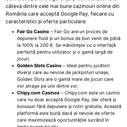
câteva dintre cele mai bune cazinouri online din
România care acceptă Google Pay, fiecare cu
caracteristici și oferte particulare:
Fair Go Casino
– Fair Go are un proces de
depunere fluid și un bonus de bun venit de până
la 100% la 200 €. Se mândrește cu o interfață
perfectă pentru utilizator și o gamă largă de
jocuri.
Golden Slots Casino
– Ideal pentru jucători
diverși care au nevoie de jackpoturi uriașe,
Golden Slots are o gamă mare de jocuri care
vor atrage pe unii dintre voi.
Chipy.com Casinos
– Chipy.com este un cazino
care nu doar acceptă Google Pay, dar oferă și
bonusuri fără depunere și rotiri gratuite. Această
platformă este bună dacă ai nevoie de oferte
care maximizează oportunitățile lucrând în
limita bugetului tău.