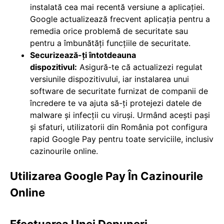
instalată cea mai recentă versiune a aplicației.
Google actualizează frecvent aplicația pentru a
remedia orice problemă de securitate sau
pentru a îmbunătăți funcțiile de securitate.
Securizează-ți întotdeauna
dispozitivul:
Asigură-te că actualizezi regulat
versiunile dispozitivului, iar instalarea unui
software de securitate furnizat de companii de
încredere te va ajuta să-ți protejezi datele de
malware și infecții cu viruși. Urmând acești pași
și sfaturi, utilizatorii din România pot configura
rapid Google Pay pentru toate serviciile, inclusiv
cazinourile online.
Utilizarea Google Pay În Cazinourile
Online