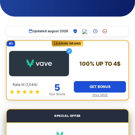
Updated august 2026
18+
#1
LEADING BRAND
100% UP TO 4$
5
Rate it! (1,044)
GET BONUS
★★★★★
Our Score
Visit VAVE
SPECIAL OFFER