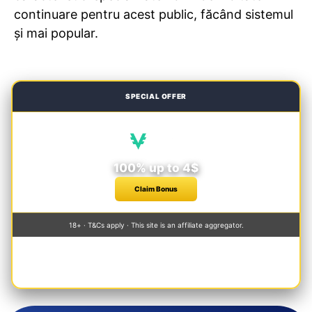
continuare pentru acest public, făcând sistemul
și mai popular.
SPECIAL OFFER
100% up to 4$
Claim Bonus
18+ · T&Cs apply · This site is an affiliate aggregator.