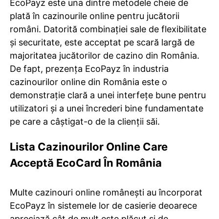
EcoPayz este una dintre metodele cheie de
plată în cazinourile online pentru jucătorii
români. Datorită combinației sale de flexibilitate
și securitate, este acceptat pe scară largă de
majoritatea jucătorilor de cazino din România.
De fapt, prezența EcoPayz în industria
cazinourilor online din România este o
demonstrație clară a unei interfețe bune pentru
utilizatori și a unei încrederi bine fundamentate
pe care a câștigat-o de la clienții săi.
Lista Cazinourilor Online Care
Acceptă EcoCard În România
Multe cazinouri online românești au încorporat
EcoPayz în sistemele lor de casierie deoarece
apreciază cât de mult este plăcut și de