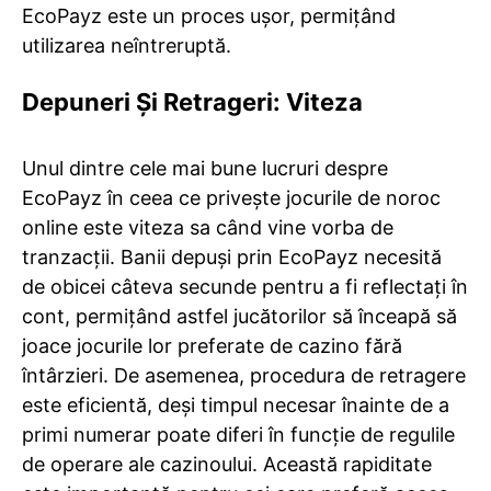
EcoPayz este un proces ușor, permițând
utilizarea neîntreruptă.
Depuneri Și Retrageri: Viteza
Unul dintre cele mai bune lucruri despre
EcoPayz în ceea ce privește jocurile de noroc
online este viteza sa când vine vorba de
tranzacții. Banii depuși prin EcoPayz necesită
de obicei câteva secunde pentru a fi reflectați în
cont, permițând astfel jucătorilor să înceapă să
joace jocurile lor preferate de cazino fără
întârzieri. De asemenea, procedura de retragere
este eficientă, deși timpul necesar înainte de a
primi numerar poate diferi în funcție de regulile
de operare ale cazinoului. Această rapiditate