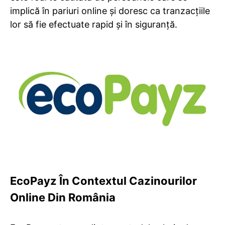
implică în pariuri online și doresc ca tranzacțiile
lor să fie efectuate rapid și în siguranță.
EcoPayz În Contextul Cazinourilor
Online Din România