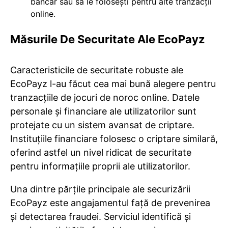
bancar sau să le folosești pentru alte tranzacții
online.
Măsurile De Securitate Ale EcoPayz
Caracteristicile de securitate robuste ale
EcoPayz l-au făcut cea mai bună alegere pentru
tranzacțiile de jocuri de noroc online. Datele
personale și financiare ale utilizatorilor sunt
protejate cu un sistem avansat de criptare.
Instituțiile financiare folosesc o criptare similară,
oferind astfel un nivel ridicat de securitate
pentru informațiile proprii ale utilizatorilor.
Una dintre părțile principale ale securizării
EcoPayz este angajamentul față de prevenirea
și detectarea fraudei. Serviciul identifică și