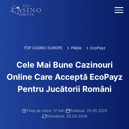
TOP CASINO EUROPE
Plățile
EcoPayz
Cele Mai Bune Cazinouri
Online Care Acceptă EcoPayz
Pentru Jucătorii Români
Timp de citire: 17 min.
Publicat: 20.05.2025
Actualizat: 25.03.2026