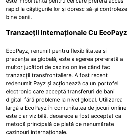
este importantă pentru cei care preferă acces
rapid la câștigurile lor și doresc să-și controleze
bine banii.
Tranzacții Internaționale Cu EcoPayz
EcoPayz, renumit pentru flexibilitatea și
prezența sa globală, este alegerea preferată a
multor jucători de cazino online când fac
tranzacții transfrontaliere. A fost recent
redenumit Payz și acționează ca un portofel
electronic care acceptă transferuri de bani
digitali fără probleme la nivel global. Utilizarea
largă a EcoPayz în comunitatea de jocuri online
este clar vizibilă, deoarece a fost acceptat ca
metodă principală de plată de nenumărate
cazinouri internaționale.