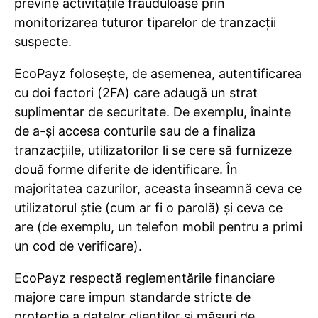
previne activitățile frauduloase prin
monitorizarea tuturor tiparelor de tranzacții
suspecte.
EcoPayz folosește, de asemenea, autentificarea
cu doi factori (2FA) care adaugă un strat
suplimentar de securitate. De exemplu, înainte
de a-și accesa conturile sau de a finaliza
tranzacțiile, utilizatorilor li se cere să furnizeze
două forme diferite de identificare. În
majoritatea cazurilor, aceasta înseamnă ceva ce
utilizatorul știe (cum ar fi o parolă) și ceva ce
are (de exemplu, un telefon mobil pentru a primi
un cod de verificare).
EcoPayz respectă reglementările financiare
majore care impun standarde stricte de
protecție a datelor clienților și măsuri de