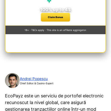
100% up to 4$
Claim Bonus
18+ · T&Cs apply · This site is an affiliate aggregator.
Andrei Popescu
Chief Editor & Casino-Expert
EcoPayz este un serviciu de portofel electronic
recunoscut la nivel global, care asigură
gestionarea tranzacțiilor online într-un mod