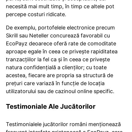
necesită mai mult timp, în timp ce altele pot
percepe costuri ridicate.
De exemplu, portofelele electronice precum
Skrill sau Neteller concurează favorabil cu
EcoPayz deoarece oferă rate de comoditate
aproape egale în ceea ce privește rapiditatea
tranzacțiilor la fel ca și în ceea ce privește
natura confidențială a clienților; cu toate
acestea, fiecare are propria sa structură de
prețuri care variază în funcție de locația
utilizatorului sau de cazinoul online specific.
Testimoniale Ale Jucătorilor
Testimonialele jucătorilor români menționează