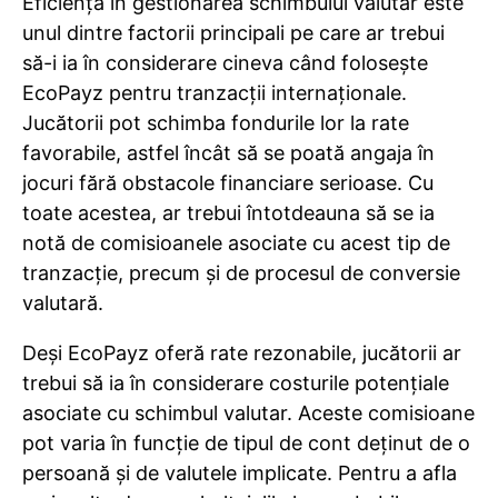
Eficiența în gestionarea schimbului valutar este
unul dintre factorii principali pe care ar trebui
să-i ia în considerare cineva când folosește
EcoPayz pentru tranzacții internaționale.
Jucătorii pot schimba fondurile lor la rate
favorabile, astfel încât să se poată angaja în
jocuri fără obstacole financiare serioase. Cu
toate acestea, ar trebui întotdeauna să se ia
notă de comisioanele asociate cu acest tip de
tranzacție, precum și de procesul de conversie
valutară.
Deși EcoPayz oferă rate rezonabile, jucătorii ar
trebui să ia în considerare costurile potențiale
asociate cu schimbul valutar. Aceste comisioane
pot varia în funcție de tipul de cont deținut de o
persoană și de valutele implicate. Pentru a afla