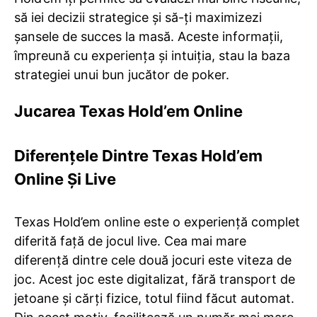
să iei decizii strategice și să-ți maximizezi
șansele de succes la masă. Aceste informații,
împreună cu experiența și intuiția, stau la baza
strategiei unui bun jucător de poker.
Jucarea Texas Hold’em Online
Diferențele Dintre Texas Hold’em
Online Și Live
Texas Hold’em online este o experiență complet
diferită față de jocul live. Cea mai mare
diferență dintre cele două jocuri este viteza de
joc. Acest joc este digitalizat, fără transport de
jetoane și cărți fizice, totul fiind făcut automat.