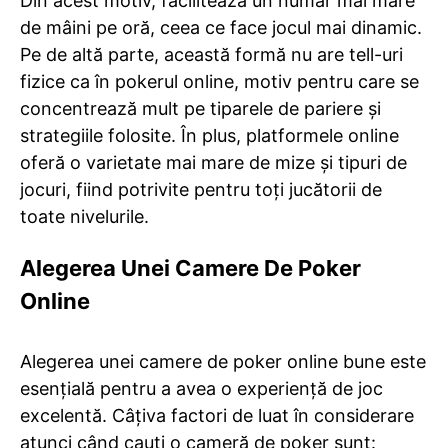
Din acest motiv, facilitează un număr mai mare
de mâini pe oră, ceea ce face jocul mai dinamic.
Pe de altă parte, această formă nu are tell-uri
fizice ca în pokerul online, motiv pentru care se
concentrează mult pe tiparele de pariere și
strategiile folosite. În plus, platformele online
oferă o varietate mai mare de mize și tipuri de
jocuri, fiind potrivite pentru toți jucătorii de
toate nivelurile.
Alegerea Unei Camere De Poker
Online
Alegerea unei camere de poker online bune este
esențială pentru a avea o experiență de joc
excelentă. Câțiva factori de luat în considerare
atunci când cauți o cameră de poker sunt: