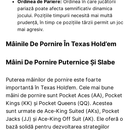
Ordinea de Pariere:
Ordinea în care jucătorii
pariază poate afecta semnificativ dinamica
jocului. Pozițiile timpurii necesită mai multă
prudență, în timp ce pozițiile târzii permit un joc
mai agresiv.
Mâinile De Pornire În Texas Hold’em
Mâini De Pornire Puternice Și Slabe
Puterea mâinilor de pornire este foarte
importantă în Texas Hold’em. Cele mai bune
mâini de pornire sunt Pocket Aces (AA), Pocket
Kings (KK) și Pocket Queens (QQ). Acestea
sunt urmate de Ace-King Suited (AKs), Pocket
Jacks (JJ) și Ace-King Off Suit (AK). Ele oferă o
bază solidă pentru dezvoltarea strategiilor