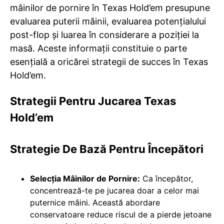
mâinilor de pornire în Texas Hold’em presupune
evaluarea puterii mâinii, evaluarea potențialului
post-flop și luarea în considerare a poziției la
masă. Aceste informații constituie o parte
esențială a oricărei strategii de succes în Texas
Hold’em.
Strategii Pentru Jucarea Texas
Hold’em
Strategie De Bază Pentru Începători
Selecția Mâinilor de Pornire:
Ca începător,
concentrează-te pe jucarea doar a celor mai
puternice mâini. Această abordare
conservatoare reduce riscul de a pierde jetoane