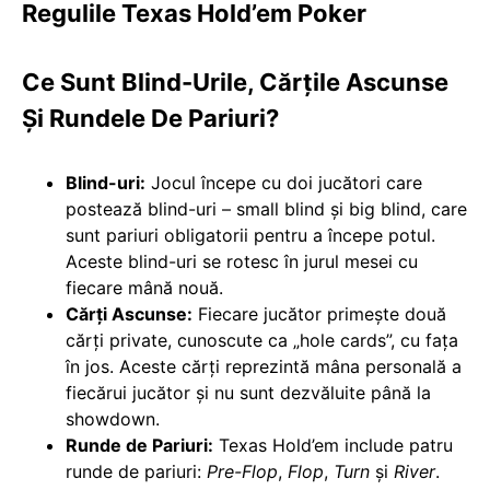
Regulile Texas Hold’em Poker
Ce Sunt Blind-Urile, Cărțile Ascunse
Și Rundele De Pariuri?
Blind-uri:
Jocul începe cu doi jucători care
postează blind-uri – small blind și big blind, care
sunt pariuri obligatorii pentru a începe potul.
Aceste blind-uri se rotesc în jurul mesei cu
fiecare mână nouă.
Cărți Ascunse:
Fiecare jucător primește două
cărți private, cunoscute ca „hole cards”, cu fața
în jos. Aceste cărți reprezintă mâna personală a
fiecărui jucător și nu sunt dezvăluite până la
showdown.
Runde de Pariuri:
Texas Hold’em include patru
runde de pariuri:
Pre-Flop
,
Flop
,
Turn
și
River
.