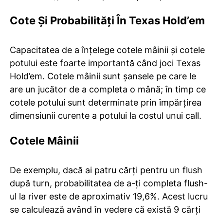
Cote Și Probabilități În Texas Hold’em
Capacitatea de a înțelege cotele mâinii și cotele
potului este foarte importantă când joci Texas
Hold’em. Cotele mâinii sunt șansele pe care le
are un jucător de a completa o mână; în timp ce
cotele potului sunt determinate prin împărțirea
dimensiunii curente a potului la costul unui call.
Cotele Mâinii
De exemplu, dacă ai patru cărți pentru un flush
după turn, probabilitatea de a-ți completa flush-
ul la river este de aproximativ 19,6%. Acest lucru
se calculează având în vedere că există 9 cărți