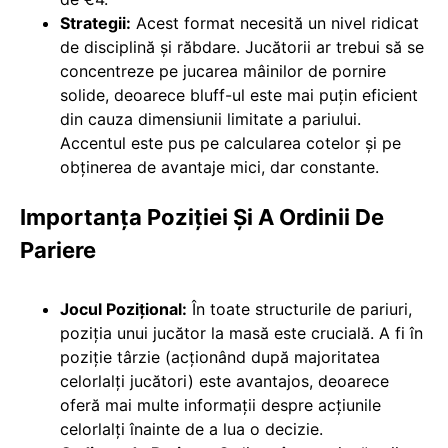
Strategii:
Acest format necesită un nivel ridicat
de disciplină și răbdare. Jucătorii ar trebui să se
concentreze pe jucarea mâinilor de pornire
solide, deoarece bluff-ul este mai puțin eficient
din cauza dimensiunii limitate a pariului.
Accentul este pus pe calcularea cotelor și pe
obținerea de avantaje mici, dar constante.
Importanța Poziției Și A Ordinii De
Pariere
Jocul Pozițional:
În toate structurile de pariuri,
poziția unui jucător la masă este crucială. A fi în
poziție târzie (acționând după majoritatea
celorlalți jucători) este avantajos, deoarece
oferă mai multe informații despre acțiunile
celorlalți înainte de a lua o decizie.