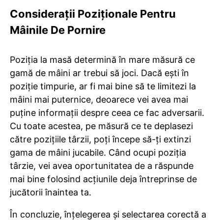
Considerații Poziționale Pentru
Mâinile De Pornire
Poziția la masă determină în mare măsură ce
gamă de mâini ar trebui să joci. Dacă ești în
poziție timpurie, ar fi mai bine să te limitezi la
mâini mai puternice, deoarece vei avea mai
puține informații despre ceea ce fac adversarii.
Cu toate acestea, pe măsură ce te deplasezi
către pozițiile târzii, poți începe să-ți extinzi
gama de mâini jucabile. Când ocupi poziția
târzie, vei avea oportunitatea de a răspunde
mai bine folosind acțiunile deja întreprinse de
jucătorii înaintea ta.
În concluzie, înțelegerea și selectarea corectă a