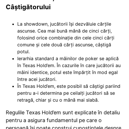
Câștigătorului
La showdown, jucătorii își dezvăluie cărțile
ascunse. Cea mai bună mână de cinci cărți,
folosind orice combinație din cele cinci cărți
comune și cele două cărți ascunse, câștigă
potul.
Ierarhia standard a mâinilor de poker se aplică
în Texas Hold’em. În cazurile în care jucătorii au
mâini identice, potul este împărțit în mod egal
între acei jucători.
În Texas Hold’em, este posibil să câștigi pariind
pentru a-i determina pe ceilalți jucători să se
retragă, chiar și cu o mână mai slabă.
Regulile Texas Hold’em sunt explicate în detaliu
pentru a asigura fundamentul pe care o
persoană își poate construi cunoștințele despre