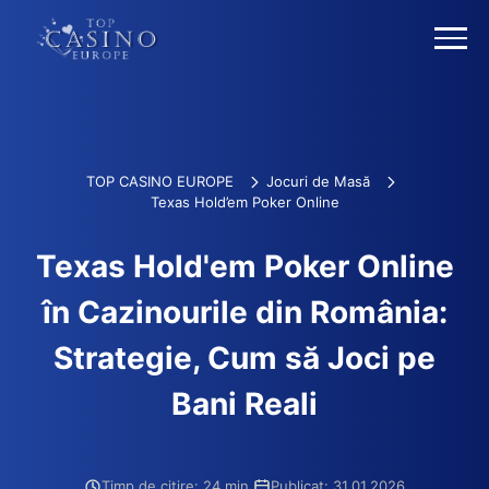
TOP CASINO EUROPE
Jocuri de Masă
Texas Hold’em Poker Online
Texas Hold'em Poker Online
în Cazinourile din România:
Strategie, Cum să Joci pe
Bani Reali
Timp de citire: 24 min.
Publicat: 31.01.2026