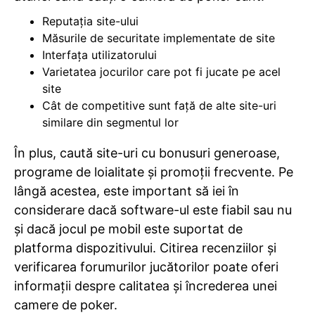
Reputația site-ului
Măsurile de securitate implementate de site
Interfața utilizatorului
Varietatea jocurilor care pot fi jucate pe acel
site
Cât de competitive sunt față de alte site-uri
similare din segmentul lor
În plus, caută site-uri cu bonusuri generoase,
programe de loialitate și promoții frecvente. Pe
lângă acestea, este important să iei în
considerare dacă software-ul este fiabil sau nu
și dacă jocul pe mobil este suportat de
platforma dispozitivului. Citirea recenziilor și
verificarea forumurilor jucătorilor poate oferi
informații despre calitatea și încrederea unei
camere de poker.