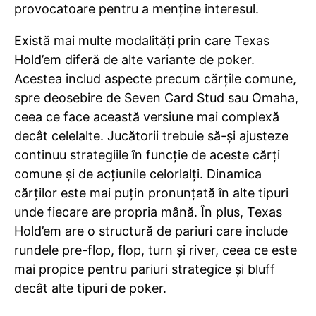
provocatoare pentru a menține interesul.
Există mai multe modalități prin care Texas
Hold’em diferă de alte variante de poker.
Acestea includ aspecte precum cărțile comune,
spre deosebire de Seven Card Stud sau Omaha,
ceea ce face această versiune mai complexă
decât celelalte. Jucătorii trebuie să-și ajusteze
continuu strategiile în funcție de aceste cărți
comune și de acțiunile celorlalți. Dinamica
cărților este mai puțin pronunțată în alte tipuri
unde fiecare are propria mână. În plus, Texas
Hold’em are o structură de pariuri care include
rundele pre-flop, flop, turn și river, ceea ce este
mai propice pentru pariuri strategice și bluff
decât alte tipuri de poker.