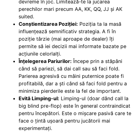
devreme în joc. Limitează-te la jucarea
perechilor mari precum AA, KK, QQ, JJ și AK
suited.
Conștientizarea Poziției:
Poziția ta la masă
influențează semnificativ strategia. A fi în
poziție târzie (mai aproape de dealer) îți
permite să iei decizii mai informate bazate pe
acțiunile celorlalți.
Înțelegerea Pariurilor:
Începe prin a stăpâni
când să pariezi, să dai call sau să faci fold.
Parierea agresivă cu mâini puternice poate fi
profitabilă, dar a ști când să faci fold pentru a
minimiza pierderile este la fel de important.
Evită Limping-ul:
Limping-ul (doar dând call la
big blind pre-flop) este în general contraindicat
pentru începători. Este o mișcare pasivă care te
face o țintă ușoară pentru jucătorii mai
experimentați.