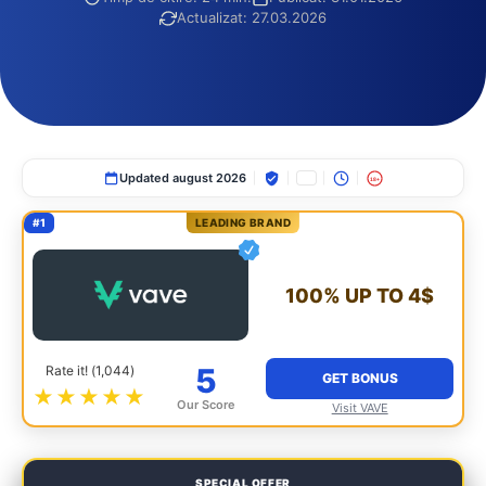
Actualizat: 27.03.2026
Updated august 2026
18+
#1
LEADING BRAND
100% UP TO 4$
5
Rate it! (1,044)
GET BONUS
★★★★★
Our Score
Visit VAVE
SPECIAL OFFER