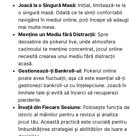
Joacă la o Singură Masă:
Inițial, limitează-te la
o singură masă. Odată ce te simți confortabil
navigând în mediul online, poți începe să adaugi
mai multe mese.
Menține un Mediu fără Distracții:
Spre
deosebire de pokerul live, unde atmosfera
cazinoului te menține concentrat, jocul online
necesită crearea unui mediu fără distracții
acasă.
Gestionează-ți Bankroll-ul:
Pokerul online
poate avea fluctuații, așa că este esențial să-ți
gestionezi bankroll-ul cu înțelepciune. Joacă în
limitele tale și evită să încerci să recuperezi
pierderile.
Învață din Fiecare Sesiune:
Folosește funcția de
istoric al mâinilor pentru a revizui și analiza
jocul tău. Această practică este crucială pentru
îmbunătățirea strategiei și abilităților de luare a