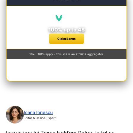
100% up to 4$
Claim Bonus
18+ · T&Cs apply · This site is an affiliate aggregator.
Ioana Ionescu
Editor & Casino-Expert
Istoria jocului Texas Hold’em Poker, la fel ca