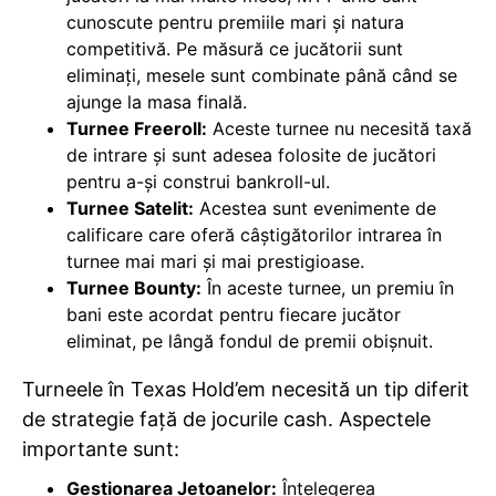
cunoscute pentru premiile mari și natura
competitivă. Pe măsură ce jucătorii sunt
eliminați, mesele sunt combinate până când se
ajunge la masa finală.
Turnee Freeroll:
Aceste turnee nu necesită taxă
de intrare și sunt adesea folosite de jucători
pentru a-și construi bankroll-ul.
Turnee Satelit:
Acestea sunt evenimente de
calificare care oferă câștigătorilor intrarea în
turnee mai mari și mai prestigioase.
Turnee Bounty:
În aceste turnee, un premiu în
bani este acordat pentru fiecare jucător
eliminat, pe lângă fondul de premii obișnuit.
Turneele în Texas Hold’em necesită un tip diferit
de strategie față de jocurile cash. Aspectele
importante sunt:
Gestionarea Jetoanelor:
Înțelegerea