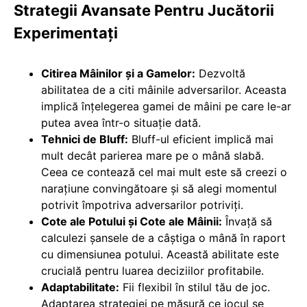
Strategii Avansate Pentru Jucătorii
Experimentați
Citirea Mâinilor și a Gamelor:
Dezvoltă
abilitatea de a citi mâinile adversarilor. Aceasta
implică înțelegerea gamei de mâini pe care le-ar
putea avea într-o situație dată.
Tehnici de Bluff:
Bluff-ul eficient implică mai
mult decât parierea mare pe o mână slabă.
Ceea ce contează cel mai mult este să creezi o
narațiune convingătoare și să alegi momentul
potrivit împotriva adversarilor potriviți.
Cote ale Potului și Cote ale Mâinii:
Învață să
calculezi șansele de a câștiga o mână în raport
cu dimensiunea potului. Această abilitate este
crucială pentru luarea deciziilor profitabile.
Adaptabilitate:
Fii flexibil în stilul tău de joc.
Adaptarea strategiei pe măsură ce jocul se