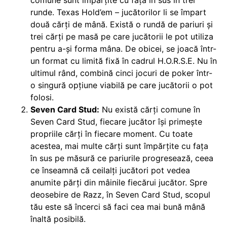
comune sunt împărțite cu fața în sus în trei
runde. Texas Hold’em – jucătorilor li se împart
două cărți de mână. Există o rundă de pariuri și
trei cărți pe masă pe care jucătorii le pot utiliza
pentru a-și forma mâna. De obicei, se joacă într-
un format cu limită fixă în cadrul H.O.R.S.E. Nu în
ultimul rând, combină cinci jocuri de poker într-
o singură opțiune viabilă pe care jucătorii o pot
folosi.
Seven Card Stud:
Nu există cărți comune în
Seven Card Stud, fiecare jucător își primește
propriile cărți în fiecare moment. Cu toate
acestea, mai multe cărți sunt împărțite cu fața
în sus pe măsură ce pariurile progresează, ceea
ce înseamnă că ceilalți jucători pot vedea
anumite părți din mâinile fiecărui jucător. Spre
deosebire de Razz, în Seven Card Stud, scopul
tău este să încerci să faci cea mai bună mână
înaltă posibilă.