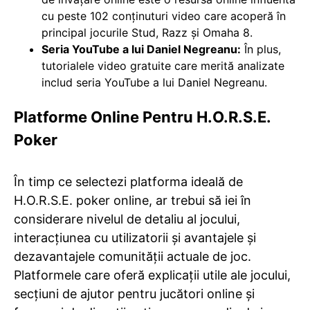
cu peste 102 conținuturi video care acoperă în
principal jocurile Stud, Razz și Omaha 8.
Seria YouTube a lui Daniel Negreanu:
În plus,
tutorialele video gratuite care merită analizate
includ seria YouTube a lui Daniel Negreanu.
Platforme Online Pentru H.O.R.S.E.
Poker
În timp ce selectezi platforma ideală de
H.O.R.S.E. poker online, ar trebui să iei în
considerare nivelul de detaliu al jocului,
interacțiunea cu utilizatorii și avantajele și
dezavantajele comunității actuale de joc.
Platformele care oferă explicații utile ale jocului,
secțiuni de ajutor pentru jucători online și