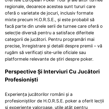
regionale, deoarece acestea sunt tururi care
oferă o varietate de jocuri, inclusiv formate
mixte precum H.O.R.S.E., și este probabil să
facă parte din unele serii de turnee care oferă o
selecție diversă pentru a satisface diferitele
categorii de jucători. Pentru programări mai
precise, înregistrare și detalii despre premii – vă
rugăm să verificați site-urile oficiale sau
platformele relevante de știri despre poker.
Perspective Și Interviuri Cu Jucători
Profesioniști
Experiența jucătorilor români și a
profesioniștilor de H.O.R.S.E. poker a oferit lecții
și experiențe valoroase, utile atât pentru