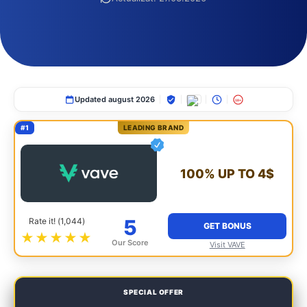
Updated august 2026
18+
#1
LEADING BRAND
100% UP TO 4$
5
Rate it! (1,044)
GET BONUS
★★★★★
Our Score
Visit VAVE
SPECIAL OFFER