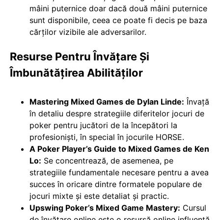
mâini puternice doar dacă două mâini puternice
sunt disponibile, ceea ce poate fi decis pe baza
cărților vizibile ale adversarilor.
Resurse Pentru Învățare Și
Îmbunătățirea Abilităților
Mastering Mixed Games de Dylan Linde:
Învață
în detaliu despre strategiile diferitelor jocuri de
poker pentru jucători de la începători la
profesioniști, în special în jocurile HORSE.
A Poker Player’s Guide to Mixed Games de Ken
Lo:
Se concentrează, de asemenea, pe
strategiile fundamentale necesare pentru a avea
succes în oricare dintre formatele populare de
jocuri mixte și este detaliat și practic.
Upswing Poker’s Mixed Game Mastery:
Cursul
de învățare online este o resursă online influentă