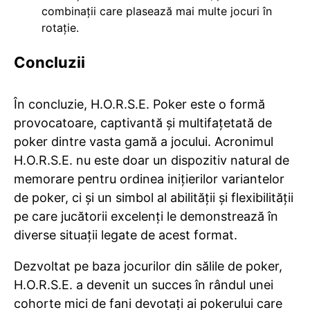
combinații care plasează mai multe jocuri în
rotație.
Concluzii
În concluzie, H.O.R.S.E. Poker este o formă
provocatoare, captivantă și multifațetată de
poker dintre vasta gamă a jocului. Acronimul
H.O.R.S.E. nu este doar un dispozitiv natural de
memorare pentru ordinea inițierilor variantelor
de poker, ci și un simbol al abilității și flexibilității
pe care jucătorii excelenți le demonstrează în
diverse situații legate de acest format.
Dezvoltat pe baza jocurilor din sălile de poker,
H.O.R.S.E. a devenit un succes în rândul unei
cohorte mici de fani devotați ai pokerului care