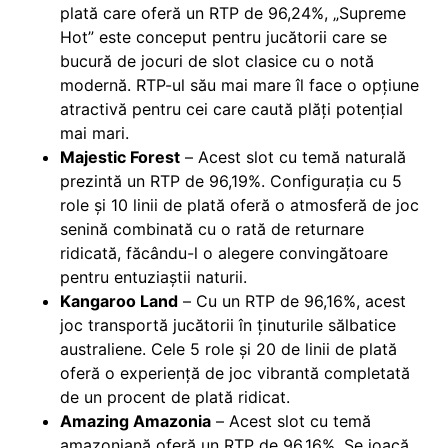
plată care oferă un RTP de 96,24%, „Supreme
Hot” este conceput pentru jucătorii care se
bucură de jocuri de slot clasice cu o notă
modernă. RTP-ul său mai mare îl face o opțiune
atractivă pentru cei care caută plăți potențial
mai mari.
Majestic Forest
– Acest slot cu temă naturală
prezintă un RTP de 96,19%. Configurația cu 5
role și 10 linii de plată oferă o atmosferă de joc
senină combinată cu o rată de returnare
ridicată, făcându-l o alegere convingătoare
pentru entuziaștii naturii.
Kangaroo Land
– Cu un RTP de 96,16%, acest
joc transportă jucătorii în ținuturile sălbatice
australiene. Cele 5 role și 20 de linii de plată
oferă o experiență de joc vibrantă completată
de un procent de plată ridicat.
Amazing Amazonia
– Acest slot cu temă
amazoniană oferă un RTP de 96,16%. Se joacă