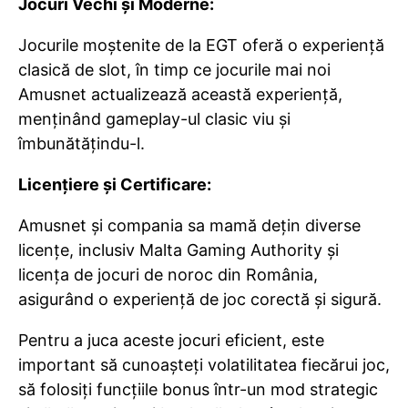
Jocuri Vechi și Moderne:
Jocurile moștenite de la EGT oferă o experiență
clasică de slot, în timp ce jocurile mai noi
Amusnet actualizează această experiență,
menținând gameplay-ul clasic viu și
îmbunătățindu-l.
Licențiere și Certificare:
Amusnet și compania sa mamă dețin diverse
licențe, inclusiv Malta Gaming Authority și
licența de jocuri de noroc din România,
asigurând o experiență de joc corectă și sigură.
Pentru a juca aceste jocuri eficient, este
important să cunoașteți volatilitatea fiecărui joc,
să folosiți funcțiile bonus într-un mod strategic