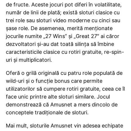
de fructe. Aceste jocuri pot diferi în volatilitate,
număr de linii de plată; există sloturi clasice cu
trei role sau sloturi video moderne cu cinci sau
șase role. De asemenea, merită menționate
jocurile numite „27 Wins” și „Great 27″ ai căror
dezvoltatori și-au dat toată silința să îmbine
caracteristicile clasice cu rotiri gratuite, re-spin-
uri și multiplicatori.
Oferă o grilă originală cu patru role populată de
wild-uri și o funcție bonus care permite
utilizatorilor să cumpere rotiri gratuite, ceea ce îl
face unic printre alte sloturi similare. Jocul
demonstrează că Amusnet a mers dincolo de
conceptele tradiționale de sloturi.
Mai mult, sloturile Amusnet vin adesea echipate