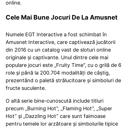
online.
Cele Mai Bune Jocuri De La Amusnet
Numele EGT Interactive a fost schimbat în
Amusnet Interactive, care captivează jucătorii
din 2016 cu un catalog vast de sloturi online
originale și captivante. Unul dintre cele mai
populare jocuri este „Fruity Time”, cu o grilă de 6
role și până la 200.704 modalități de câștig,
prezentând o paletă strălucitoare și simboluri de
fructe suculente.
O altă serie bine-cunoscută include titluri
precum „Burning Hot”, „Flaming Hot”, „Super
Hot” și „Dazzling Hot” care sunt faimoase
pentru temele lor arzătoare și simbolurile tipice