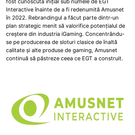
fost cunoscută inițial sub numele de EGT
Interactive înainte de a fi redenumită Amusnet
în 2022. Rebrandingul a făcut parte dintr-un
plan strategic menit să valorifice potențialul de
creștere din industria iGaming. Concentrându-
se pe producerea de sloturi clasice de înaltă
calitate și alte produse de gaming, Amusnet
continuă să păstreze ceea ce EGT a construit.