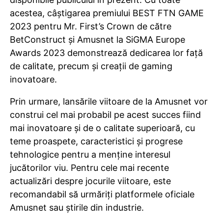
acestea, câștigarea premiului BEST FTN GAME
2023 pentru Mr. First’s Crown de către
BetConstruct și Amusnet la SiGMA Europe
Awards 2023 demonstrează dedicarea lor față
de calitate, precum și creații de gaming
inovatoare.
Prin urmare, lansările viitoare de la Amusnet vor
construi cel mai probabil pe acest succes fiind
mai inovatoare și de o calitate superioară, cu
teme proaspete, caracteristici și progrese
tehnologice pentru a menține interesul
jucătorilor viu. Pentru cele mai recente
actualizări despre jocurile viitoare, este
recomandabil să urmăriți platformele oficiale
Amusnet sau știrile din industrie.