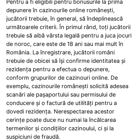
Pentru a fi eligibili pentru bonusurile la prima
depunere în cazinourile online românești,
jucătorii trebuie, în general, să îndeplinească
următoarele criterii. În primul rând, toți jucătorii
trebuie să aibă vârsta legală pentru a juca jocuri
de noroc, care este de 18 ani sau mai mult în
România. La înregistrare, jucătorii români
trebuie de obicei să își confirme identitatea și
rezidența pentru a efectua o depunere,
conform grupurilor de cazinouri online. De
exemplu, cazinourile românești solicită adesea
scanări ale pașaportului sau permisului de
conducere și o factură de utilități pentru a
dovedi rezidența. Nerespectarea acestor
cerințe poate duce nu numai la încălcarea
termenilor și condițiilor cazinoului, ci și la
suspiciuni de fraudă.