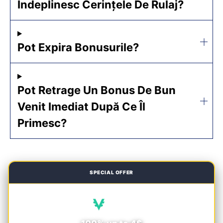
Îndeplinesc Cerințele De Rulaj?
Pot Expira Bonusurile?
Pot Retrage Un Bonus De Bun
Venit Imediat După Ce Îl
Primesc?
SPECIAL OFFER