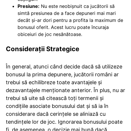
Presiune:
Nu este neobișnuit ca jucătorii să
simtă presiunea de a face depuneri mai mari
decât și-ar dori pentru a profita la maximum de
bonusul oferit. Acest lucru poate încuraja
obiceiuri de joc nesănătoase.
Considerații Strategice
În general, atunci când decide dacă să utilizeze
bonusul la prima depunere, jucătorii români ar
trebui să echilibreze toate avantajele și
dezavantajele menționate anterior. În plus, nu ar
trebui să uite să citească toți termenii și
condițiile asociate bonusului dat și să ia în
considerare dacă cerințele se aliniază cu
tendințele lor de joc. Ignorarea bonusului poate
fi, de asemenea, o decizie mai bună dacă