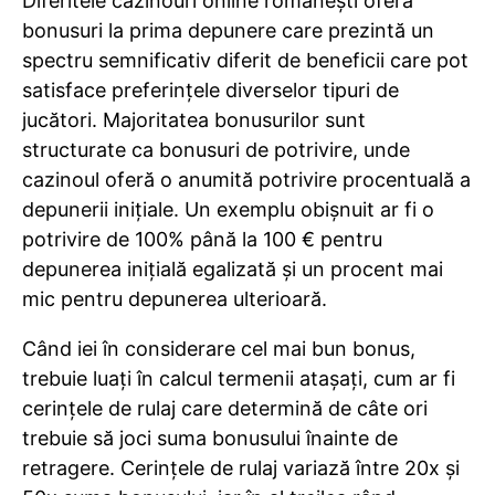
Diferitele cazinouri online românești oferă
bonusuri la prima depunere care prezintă un
spectru semnificativ diferit de beneficii care pot
satisface preferințele diverselor tipuri de
jucători. Majoritatea bonusurilor sunt
structurate ca bonusuri de potrivire, unde
cazinoul oferă o anumită potrivire procentuală a
depunerii inițiale. Un exemplu obișnuit ar fi o
potrivire de 100% până la 100 € pentru
depunerea inițială egalizată și un procent mai
mic pentru depunerea ulterioară.
Când iei în considerare cel mai bun bonus,
trebuie luați în calcul termenii atașați, cum ar fi
cerințele de rulaj care determină de câte ori
trebuie să joci suma bonusului înainte de
retragere. Cerințele de rulaj variază între 20x și