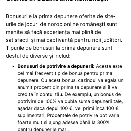
Bonusurile la prima depunere oferite de site-
urile de jocuri de noroc online românești sunt
menite să facă experiența mai plină de
satisfacții și mai captivantă pentru noii jucători.
Tipurile de bonusuri la prima depunere sunt
destul de diverse și includ:
Bonusuri de potrivire a depunerii:
Acesta este
cel mai frecvent tip de bonus pentru prima
depunere. Cu acest bonus, cazinoul va egala un
anumit procent din prima ta depunere și îl va
credita în contul tău. De exemplu, un bonus de
potrivire de 100% va dubla suma depunerii tale,
așadar dacă depui 100 €, vei primi încă 100 €
suplimentari. Procentele de potrivire pot varia
foarte mult și ajung adesea până la 300%
pentru depunerile mari.