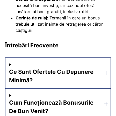
necesită bani investiți, iar cazinoul oferă
jucătorului bani gratuiți, inclusiv rotiri.
Cerințe de rulaj:
Termenii în care un bonus
trebuie utilizat înainte de retragerea oricăror
câștiguri.
Întrebări Frecvente
Ce Sunt Ofertele Cu Depunere
Minimă?
Cum Funcționează Bonusurile
De Bun Venit?