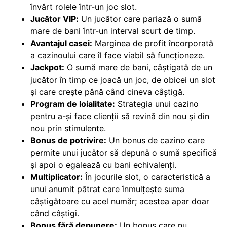
învârt rolele într-un joc slot.
Jucător VIP:
Un jucător care pariază o sumă
mare de bani într-un interval scurt de timp.
Avantajul casei:
Marginea de profit încorporată
a cazinoului care îl face viabil să funcționeze.
Jackpot:
O sumă mare de bani, câștigată de un
jucător în timp ce joacă un joc, de obicei un slot
și care crește până când cineva câștigă.
Program de loialitate:
Strategia unui cazino
pentru a-și face clienții să revină din nou și din
nou prin stimulente.
Bonus de potrivire:
Un bonus de cazino care
permite unui jucător să depună o sumă specifică
și apoi o egalează cu bani echivalenți.
Multiplicator:
În jocurile slot, o caracteristică a
unui anumit pătrat care înmulțește suma
câștigătoare cu acel număr; acestea apar doar
când câștigi.
Bonus fără depunere:
Un bonus care nu