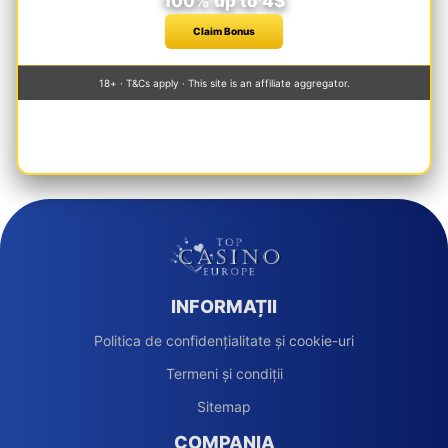
100% up to 4$
Claim Bonus
18+ · T&Cs apply · This site is an affiliate aggregator.
INFORMAȚII
Politica de confidențialitate și cookie-uri
Termeni și condiții
Sitemap
COMPANIA