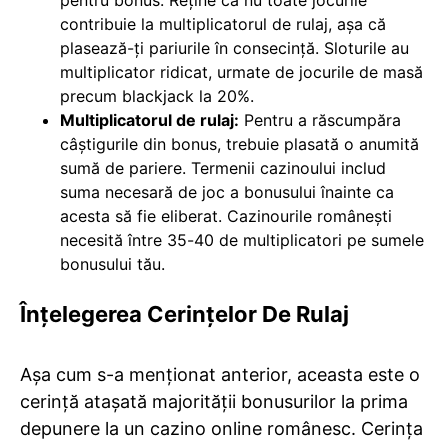
pentru bonus. Reține că nu toate jocurile
contribuie la multiplicatorul de rulaj, așa că
plasează-ți pariurile în consecință. Sloturile au
multiplicator ridicat, urmate de jocurile de masă
precum blackjack la 20%.
Multiplicatorul de rulaj:
Pentru a răscumpăra
câștigurile din bonus, trebuie plasată o anumită
sumă de pariere. Termenii cazinoului includ
suma necesară de joc a bonusului înainte ca
acesta să fie eliberat. Cazinourile românești
necesită între 35-40 de multiplicatori pe sumele
bonusului tău.
Înțelegerea Cerințelor De Rulaj
Așa cum s-a menționat anterior, aceasta este o
cerință atașată majorității bonusurilor la prima
depunere la un cazino online românesc. Cerința