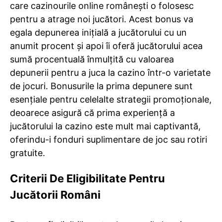
care cazinourile online românești o folosesc
pentru a atrage noi jucători. Acest bonus va
egala depunerea inițială a jucătorului cu un
anumit procent și apoi îi oferă jucătorului acea
sumă procentuală înmulțită cu valoarea
depunerii pentru a juca la cazino într-o varietate
de jocuri. Bonusurile la prima depunere sunt
esențiale pentru celelalte strategii promoționale,
deoarece asigură că prima experiență a
jucătorului la cazino este mult mai captivantă,
oferindu-i fonduri suplimentare de joc sau rotiri
gratuite.
Criterii De Eligibilitate Pentru
Jucătorii Români