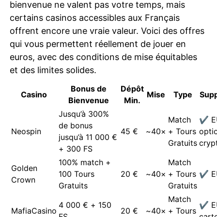
bienvenue ne valent pas votre temps, mais
certains casinos accessibles aux Français
offrent encore une vraie valeur. Voici des offres
qui vous permettent réellement de jouer en
euros, avec des conditions de mise équitables
et des limites solides.
Bonus de
Dépôt
Casino
Mise
Type
Sup
Bienvenue
Min.
Jusqu’à 300%
Match
✔︎ E
de bonus
Neospin
45 €
~40×
+ Tours
opti
jusqu’à 11 000 €
Gratuits
cryp
+ 300 FS
100% match +
Match
Golden
100 Tours
20 €
~40×
+ Tours
✔︎ 
Crown
Gratuits
Gratuits
Match
4 000 € + 150
✔︎ E
MafiaCasino
20 €
~40×
+ Tours
FS
cart