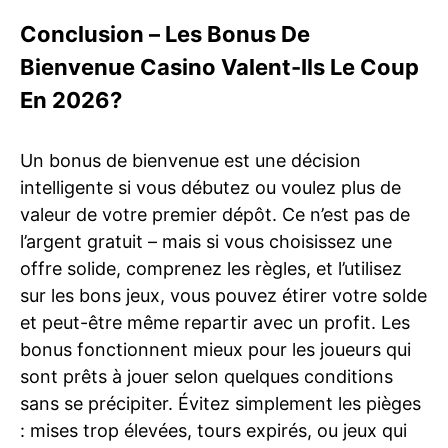
Conclusion – Les Bonus De
Bienvenue Casino Valent-Ils Le Coup
En 2026?
Un bonus de bienvenue est une décision
intelligente si vous débutez ou voulez plus de
valeur de votre premier dépôt. Ce n’est pas de
l’argent gratuit – mais si vous choisissez une
offre solide, comprenez les règles, et l’utilisez
sur les bons jeux, vous pouvez étirer votre solde
et peut-être même repartir avec un profit. Les
bonus fonctionnent mieux pour les joueurs qui
sont prêts à jouer selon quelques conditions
sans se précipiter. Évitez simplement les pièges
: mises trop élevées, tours expirés, ou jeux qui