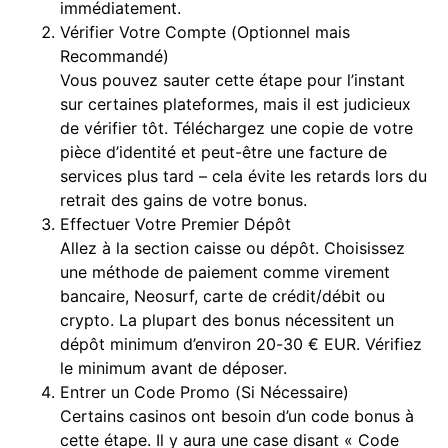
immédiatement.
Vérifier Votre Compte (Optionnel mais
Recommandé)
Vous pouvez sauter cette étape pour l’instant
sur certaines plateformes, mais il est judicieux
de vérifier tôt. Téléchargez une copie de votre
pièce d’identité et peut-être une facture de
services plus tard – cela évite les retards lors du
retrait des gains de votre bonus.
Effectuer Votre Premier Dépôt
Allez à la section caisse ou dépôt. Choisissez
une méthode de paiement comme virement
bancaire, Neosurf, carte de crédit/débit ou
crypto. La plupart des bonus nécessitent un
dépôt minimum d’environ 20-30 € EUR. Vérifiez
le minimum avant de déposer.
Entrer un Code Promo (Si Nécessaire)
Certains casinos ont besoin d’un code bonus à
cette étape. Il y aura une case disant « Code