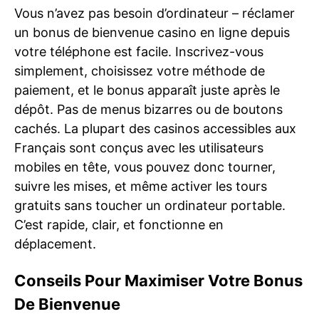
Vous n’avez pas besoin d’ordinateur – réclamer
un bonus de bienvenue casino en ligne depuis
votre téléphone est facile. Inscrivez-vous
simplement, choisissez votre méthode de
paiement, et le bonus apparaît juste après le
dépôt. Pas de menus bizarres ou de boutons
cachés. La plupart des casinos accessibles aux
Français sont conçus avec les utilisateurs
mobiles en tête, vous pouvez donc tourner,
suivre les mises, et même activer les tours
gratuits sans toucher un ordinateur portable.
C’est rapide, clair, et fonctionne en
déplacement.
Conseils Pour Maximiser Votre Bonus
De Bienvenue