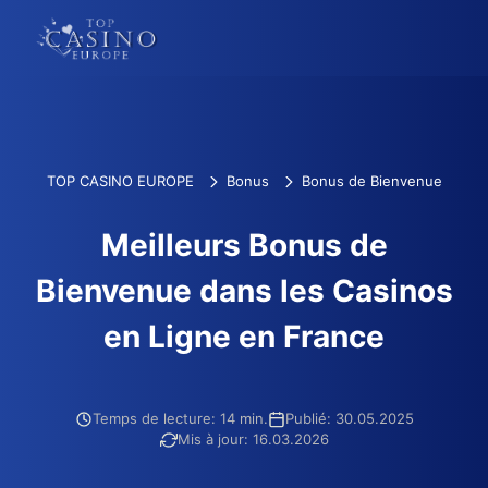
TOP CASINO EUROPE
Bonus
Bonus de Bienvenue
Meilleurs Bonus de
Bienvenue dans les Casinos
en Ligne en France
Temps de lecture: 14 min.
Publié: 30.05.2025
Mis à jour: 16.03.2026