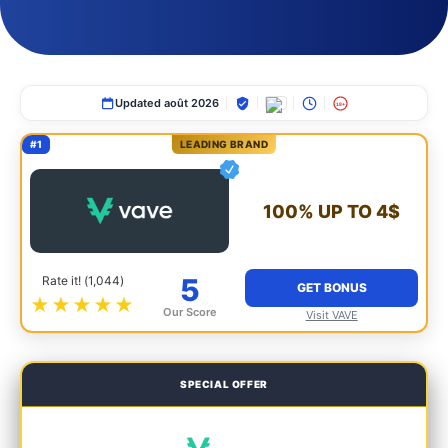
Updated août 2026
18+
#1
LEADING BRAND
100% UP TO 4$
5
Rate it! (1,044)
GET BONUS
★★★★★
Our Score
Visit VAVE
SPECIAL OFFER