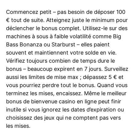
Commencez petit – pas besoin de déposer 100
€ tout de suite. Atteignez juste le minimum pour
déclencher le bonus complet. Utilisez-le sur des
machines à sous à faible volatilité comme Big
Bass Bonanza ou Starburst – elles paient
souvent et maintiennent votre solde en vie.
Vérifiez toujours combien de temps dure le
bonus – beaucoup expirent en 7 jours. Surveillez
aussi les limites de mise max ; dépassez 5 € et
vous pourriez perdre tout le bonus. Quand vous
terminez les mises, encaissez. Même le meilleur
bonus de bienvenue casino en ligne peut finir
inutile si vous ignorez les dates d’expiration ou
choisissez des jeux qui ne comptent pas vers
les mises.