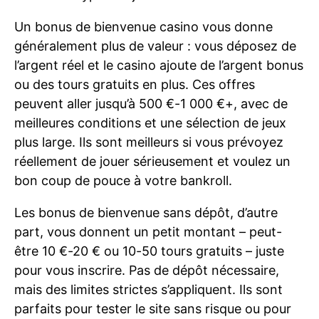
Un bonus de bienvenue casino vous donne
généralement plus de valeur : vous déposez de
l’argent réel et le casino ajoute de l’argent bonus
ou des tours gratuits en plus. Ces offres
peuvent aller jusqu’à 500 €-1 000 €+, avec de
meilleures conditions et une sélection de jeux
plus large. Ils sont meilleurs si vous prévoyez
réellement de jouer sérieusement et voulez un
bon coup de pouce à votre bankroll.
Les bonus de bienvenue sans dépôt, d’autre
part, vous donnent un petit montant – peut-
être 10 €-20 € ou 10-50 tours gratuits – juste
pour vous inscrire. Pas de dépôt nécessaire,
mais des limites strictes s’appliquent. Ils sont
parfaits pour tester le site sans risque ou pour