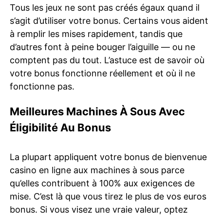
Tous les jeux ne sont pas créés égaux quand il
s’agit d’utiliser votre bonus. Certains vous aident
à remplir les mises rapidement, tandis que
d’autres font à peine bouger l’aiguille — ou ne
comptent pas du tout. L’astuce est de savoir où
votre bonus fonctionne réellement et où il ne
fonctionne pas.
Meilleures Machines À Sous Avec
Éligibilité Au Bonus
La plupart appliquent votre bonus de bienvenue
casino en ligne aux machines à sous parce
qu’elles contribuent à 100% aux exigences de
mise. C’est là que vous tirez le plus de vos euros
bonus. Si vous visez une vraie valeur, optez