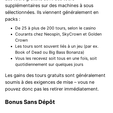
supplémentaires sur des machines à sous
sélectionnées. Ils viennent généralement en
packs :
De 25 à plus de 200 tours, selon le casino
Courants chez Neospin, SkyCrown et Golden
Crown
Les tours sont souvent liés à un jeu (par ex.
Book of Dead ou Big Bass Bonanza)
Vous les recevez soit tous en une fois, soit
quotidiennement sur quelques jours
Les gains des tours gratuits sont généralement
soumis à des exigences de mise – vous ne
pouvez donc pas les retirer immédiatement.
Bonus Sans Dépôt