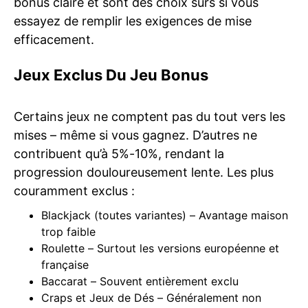
bonus claire et sont des choix sûrs si vous
essayez de remplir les exigences de mise
efficacement.
Jeux Exclus Du Jeu Bonus
Certains jeux ne comptent pas du tout vers les
mises – même si vous gagnez. D’autres ne
contribuent qu’à 5%-10%, rendant la
progression douloureusement lente. Les plus
couramment exclus :
Blackjack (toutes variantes) – Avantage maison
trop faible
Roulette – Surtout les versions européenne et
française
Baccarat – Souvent entièrement exclu
Craps et Jeux de Dés – Généralement non