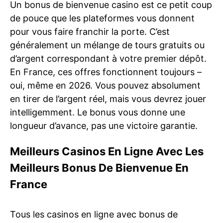
Un bonus de bienvenue casino est ce petit coup
de pouce que les plateformes vous donnent
pour vous faire franchir la porte. C’est
généralement un mélange de tours gratuits ou
d’argent correspondant à votre premier dépôt.
En France, ces offres fonctionnent toujours –
oui, même en 2026. Vous pouvez absolument
en tirer de l’argent réel, mais vous devrez jouer
intelligemment. Le bonus vous donne une
longueur d’avance, pas une victoire garantie.
Meilleurs Casinos En Ligne Avec Les
Meilleurs Bonus De Bienvenue En
France
Tous les casinos en ligne avec bonus de