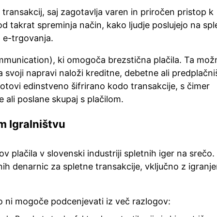
 transakcij, saj zagotavlja varen in priročen pristop k
 od takrat spreminja način, kako ljudje poslujejo na spl
n e-trgovanja.
ommunication), ki omogoča brezstična plačila. Ta mož
 svoji napravi naloži kreditne, debetne ali predplačni
otovi edinstveno šifrirano kodo transakcije, s čimer
 ali poslane skupaj s plačilom.
 Igralništvu
 plačila v slovenski industriji spletnih iger na srečo.
h denarnic za spletne transakcije, vključno z igranj
o ni mogoče podcenjevati iz več razlogov: