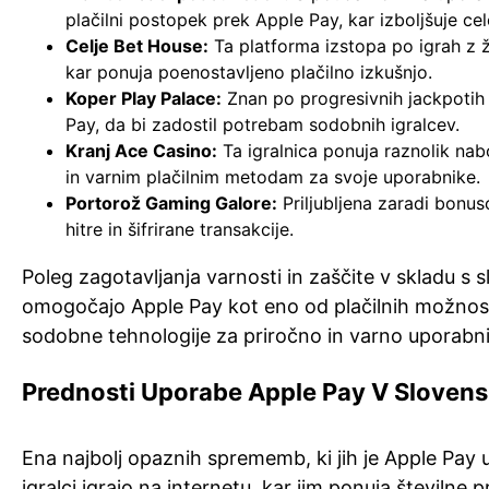
plačilni postopek prek Apple Pay, kar izboljšuje cel
Celje Bet House:
Ta platforma izstopa po igrah z ž
kar ponuja poenostavljeno plačilno izkušnjo.
Koper Play Palace:
Znan po progresivnih jackpotih i
Pay, da bi zadostil potrebam sodobnih igralcev.
Kranj Ace Casino:
Ta igralnica ponuja raznolik nabo
in varnim plačilnim metodam za svoje uporabnike.
Portorož Gaming Galore:
Priljubljena zaradi bonuso
hitre in šifrirane transakcije.
Poleg zagotavljanja varnosti in zaščite v skladu s s
omogočajo Apple Pay kot eno od plačilnih možnosti.
sodobne tehnologije za priročno in varno uporabniš
Prednosti Uporabe Apple Pay V Slovensk
Ena najbolj opaznih sprememb, ki jih je Apple Pay u
igralci igrajo na internetu, kar jim ponuja številne p