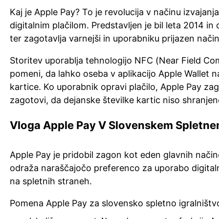
Kaj je Apple Pay? To je revolucija v načinu izvajanja
digitalnim plačilom. Predstavljen je bil leta 2014 in
ter zagotavlja varnejši in uporabniku prijazen nači
Storitev uporablja tehnologijo NFC (Near Field C
pomeni, da lahko oseba v aplikacijo Apple Wallet na
kartice. Ko uporabnik opravi plačilo, Apple Pay zag
zagotovi, da dejanske številke kartic niso shranjene
Vloga Apple Pay V Slovenskem Spletnem
Apple Pay je pridobil zagon kot eden glavnih načinov
odraža naraščajočo preferenco za uporabo digitalni
na spletnih straneh.
Pomena Apple Pay za slovensko spletno igralništv