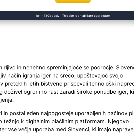
18+ · T&Cs apply · This site is an affiliate aggregator.
mirljivo in nenehno spreminjajoče se področje. Sloven
rljiv način igranja iger na srečo, upoštevajoč svojo
 v preteklih letih bistveno prispevali tehnološki napre
g doživel ogromno rast zaradi široke ponudbe iger, ki
jenja.
sti in postal eden najpogosteje uporabljenih načinov pl
no težnjo k digitalnim plačilnim platformam. Njegovo
 ter vse večja uporaba med Slovenci, ki imajo naprave