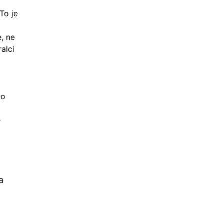
To je
, ne
alci
jo
e
a