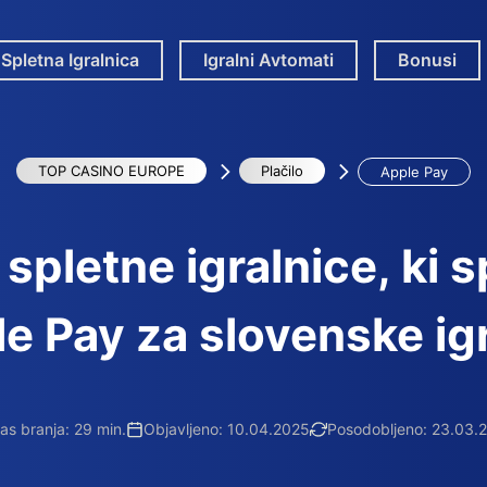
Spletna Igralnica
Igralni Avtomati
Bonusi
TOP CASINO EUROPE
Plačilo
Apple Pay
 spletne igralnice, ki 
e Pay za slovenske ig
as branja: 29 min.
Objavljeno: 10.04.2025
Posodobljeno: 23.03.