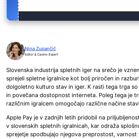
Nina Zupančič
Editor & Casino-Expert
Slovenska industrija spletnih iger na srečo je vzne
sprejeli spletne igralnice kot bolj priročen in razbu
dolgoletno kulturo stav in iger. K rasti tega trga so
in povečana dostopnost interneta. Poleg tega je tr
različnim igralcem omogočajo različne načine stavl
Apple Pay je v zadnjih letih pridobil na priljubljeno
v slovenskih spletnih igralnicah, kar odraža sploš
sprejetje spodbujajo njegova preprostost, varnost