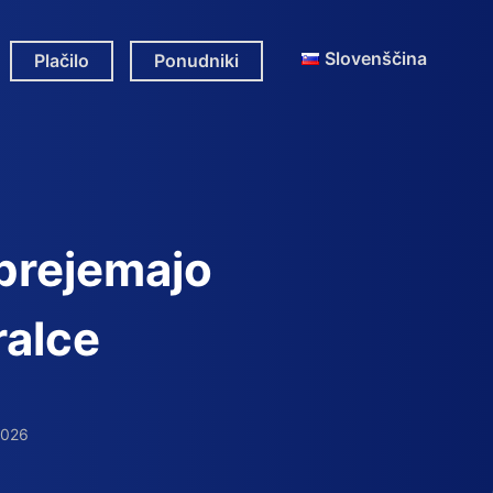
Slovenščina
Plačilo
Ponudniki
sprejemajo
ralce
2026