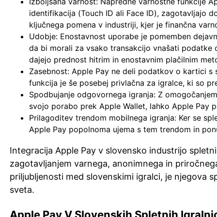
Izboljšana varnost: Napredne varnostne funkcije Ap
identifikacija (Touch ID ali Face ID), zagotavljajo d
ključnega pomena v industriji, kjer je finančna va
Udobje: Enostavnost uporabe je pomemben dejavnik n
da bi morali za vsako transakcijo vnašati podatke o 
dajejo prednost hitrim in enostavnim plačilnim me
Zasebnost: Apple Pay ne deli podatkov o kartici s s
funkcija je še posebej privlačna za igralce, ki so pre
Spodbujanje odgovornega igranja: Z omogočanjem ig
svojo porabo prek Apple Wallet, lahko Apple Pay 
Prilagoditev trendom mobilnega igranja: Ker se spl
Apple Pay popolnoma ujema s tem trendom in ponuj
Integracija Apple Pay v slovensko industrijo spletni
zagotavljanjem varnega, anonimnega in priročnega 
priljubljenosti med slovenskimi igralci, je njegov
sveta.
Apple Pay V Slovenskih Spletnih Igraln