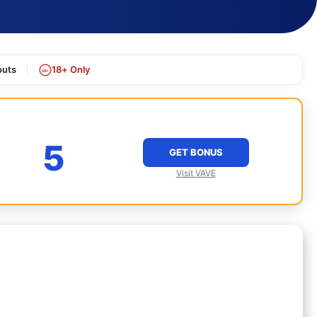
outs
18+ Only
18+
5
GET BONUS
Visit VAVE