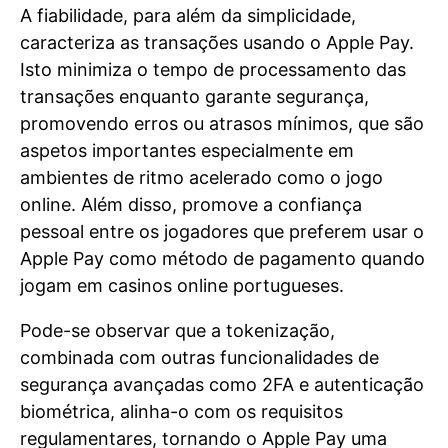
A fiabilidade, para além da simplicidade,
caracteriza as transações usando o Apple Pay.
Isto minimiza o tempo de processamento das
transações enquanto garante segurança,
promovendo erros ou atrasos mínimos, que são
aspetos importantes especialmente em
ambientes de ritmo acelerado como o jogo
online. Além disso, promove a confiança
pessoal entre os jogadores que preferem usar o
Apple Pay como método de pagamento quando
jogam em casinos online portugueses.
Pode-se observar que a tokenização,
combinada com outras funcionalidades de
segurança avançadas como 2FA e autenticação
biométrica, alinha-o com os requisitos
regulamentares, tornando o Apple Pay uma