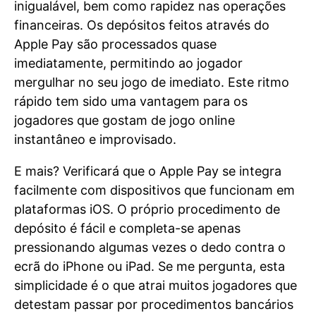
inigualável, bem como rapidez nas operações
financeiras. Os depósitos feitos através do
Apple Pay são processados quase
imediatamente, permitindo ao jogador
mergulhar no seu jogo de imediato. Este ritmo
rápido tem sido uma vantagem para os
jogadores que gostam de jogo online
instantâneo e improvisado.
E mais? Verificará que o Apple Pay se integra
facilmente com dispositivos que funcionam em
plataformas iOS. O próprio procedimento de
depósito é fácil e completa-se apenas
pressionando algumas vezes o dedo contra o
ecrã do iPhone ou iPad. Se me pergunta, esta
simplicidade é o que atrai muitos jogadores que
detestam passar por procedimentos bancários