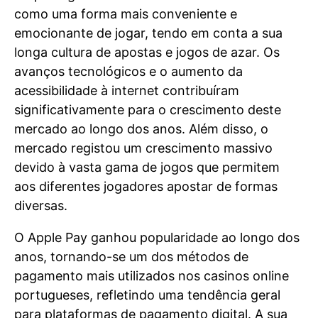
como uma forma mais conveniente e
emocionante de jogar, tendo em conta a sua
longa cultura de apostas e jogos de azar. Os
avanços tecnológicos e o aumento da
acessibilidade à internet contribuíram
significativamente para o crescimento deste
mercado ao longo dos anos. Além disso, o
mercado registou um crescimento massivo
devido à vasta gama de jogos que permitem
aos diferentes jogadores apostar de formas
diversas.
O Apple Pay ganhou popularidade ao longo dos
anos, tornando-se um dos métodos de
pagamento mais utilizados nos casinos online
portugueses, refletindo uma tendência geral
para plataformas de pagamento digital. A sua