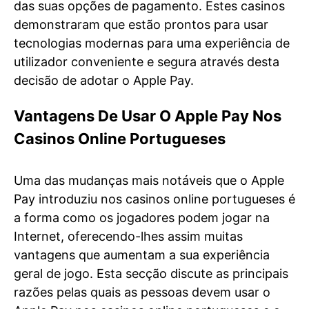
das suas opções de pagamento. Estes casinos
demonstraram que estão prontos para usar
tecnologias modernas para uma experiência de
utilizador conveniente e segura através desta
decisão de adotar o Apple Pay.
Vantagens De Usar O Apple Pay Nos
Casinos Online Portugueses
Uma das mudanças mais notáveis que o Apple
Pay introduziu nos casinos online portugueses é
a forma como os jogadores podem jogar na
Internet, oferecendo-lhes assim muitas
vantagens que aumentam a sua experiência
geral de jogo. Esta secção discute as principais
razões pelas quais as pessoas devem usar o