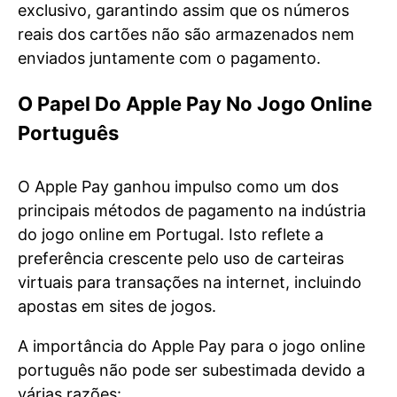
exclusivo, garantindo assim que os números
reais dos cartões não são armazenados nem
enviados juntamente com o pagamento.
O Papel Do Apple Pay No Jogo Online
Português
O Apple Pay ganhou impulso como um dos
principais métodos de pagamento na indústria
do jogo online em Portugal. Isto reflete a
preferência crescente pelo uso de carteiras
virtuais para transações na internet, incluindo
apostas em sites de jogos.
A importância do Apple Pay para o jogo online
português não pode ser subestimada devido a
várias razões: