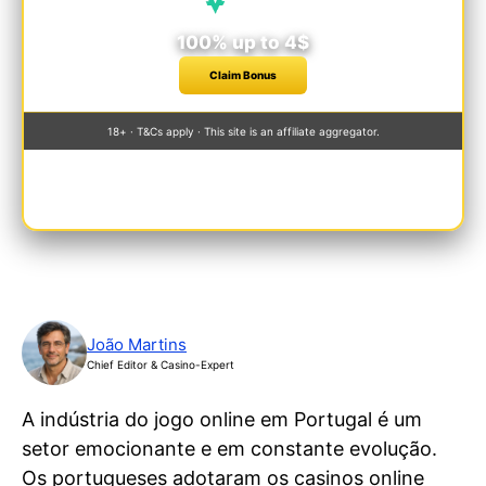
100% up to 4$
Claim Bonus
18+ · T&Cs apply · This site is an affiliate aggregator.
João Martins
Chief Editor & Casino-Expert
A indústria do jogo online em Portugal é um
setor emocionante e em constante evolução.
Os portugueses adotaram os casinos online