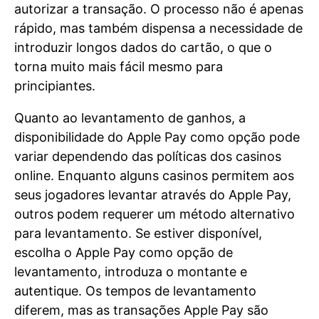
autorizar a transação. O processo não é apenas
rápido, mas também dispensa a necessidade de
introduzir longos dados do cartão, o que o
torna muito mais fácil mesmo para
principiantes.
Quanto ao levantamento de ganhos, a
disponibilidade do Apple Pay como opção pode
variar dependendo das políticas dos casinos
online. Enquanto alguns casinos permitem aos
seus jogadores levantar através do Apple Pay,
outros podem requerer um método alternativo
para levantamento. Se estiver disponível,
escolha o Apple Pay como opção de
levantamento, introduza o montante e
autentique. Os tempos de levantamento
diferem, mas as transações Apple Pay são