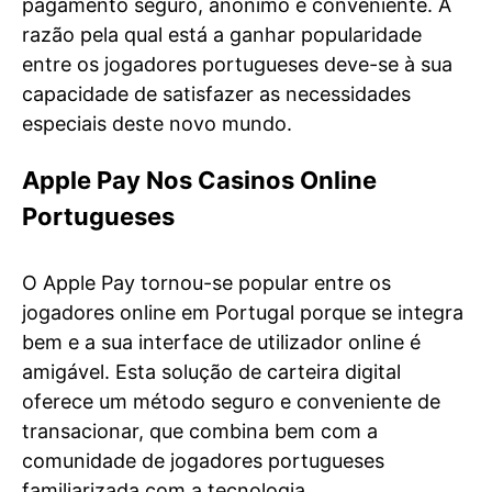
pagamento seguro, anónimo e conveniente. A
razão pela qual está a ganhar popularidade
entre os jogadores portugueses deve-se à sua
capacidade de satisfazer as necessidades
especiais deste novo mundo.
Apple Pay Nos Casinos Online
Portugueses
O Apple Pay tornou-se popular entre os
jogadores online em Portugal porque se integra
bem e a sua interface de utilizador online é
amigável. Esta solução de carteira digital
oferece um método seguro e conveniente de
transacionar, que combina bem com a
comunidade de jogadores portugueses
familiarizada com a tecnologia.