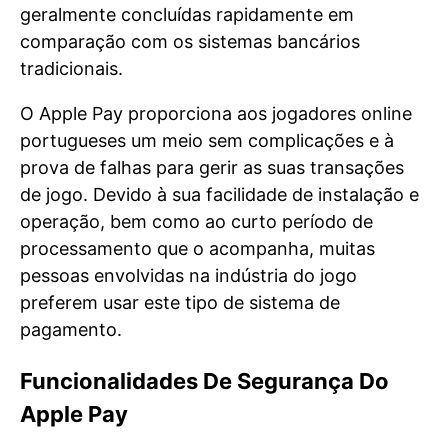
geralmente concluídas rapidamente em
comparação com os sistemas bancários
tradicionais.
O Apple Pay proporciona aos jogadores online
portugueses um meio sem complicações e à
prova de falhas para gerir as suas transações
de jogo. Devido à sua facilidade de instalação e
operação, bem como ao curto período de
processamento que o acompanha, muitas
pessoas envolvidas na indústria do jogo
preferem usar este tipo de sistema de
pagamento.
Funcionalidades De Segurança Do
Apple Pay