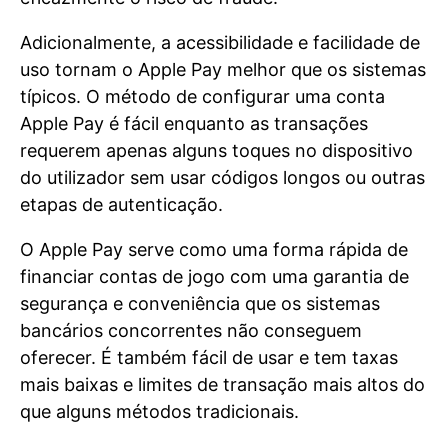
Adicionalmente, a acessibilidade e facilidade de
uso tornam o Apple Pay melhor que os sistemas
típicos. O método de configurar uma conta
Apple Pay é fácil enquanto as transações
requerem apenas alguns toques no dispositivo
do utilizador sem usar códigos longos ou outras
etapas de autenticação.
O Apple Pay serve como uma forma rápida de
financiar contas de jogo com uma garantia de
segurança e conveniência que os sistemas
bancários concorrentes não conseguem
oferecer. É também fácil de usar e tem taxas
mais baixas e limites de transação mais altos do
que alguns métodos tradicionais.