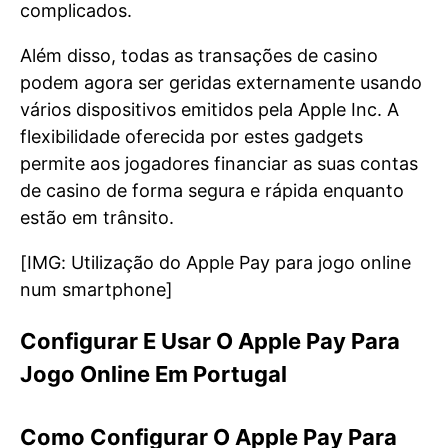
complicados.
Além disso, todas as transações de casino
podem agora ser geridas externamente usando
vários dispositivos emitidos pela Apple Inc. A
flexibilidade oferecida por estes gadgets
permite aos jogadores financiar as suas contas
de casino de forma segura e rápida enquanto
estão em trânsito.
[IMG: Utilização do Apple Pay para jogo online
num smartphone]
Configurar E Usar O Apple Pay Para
Jogo Online Em Portugal
Como Configurar O Apple Pay Para