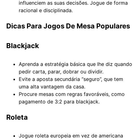
influenciem as suas decisões. Jogue de forma
racional e disciplinada.
Dicas Para Jogos De Mesa Populares
Blackjack
Aprenda a estratégia básica que lhe diz quando
pedir carta, parar, dobrar ou dividir.
Evite a aposta secundária “seguro”, que tem
uma alta vantagem da casa.
Procure mesas com regras favoráveis, como
pagamento de 3:2 para blackjack.
Roleta
Jogue roleta europeia em vez de americana