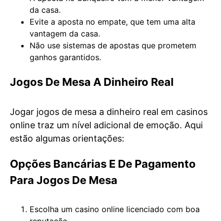
da casa.
Evite a aposta no empate, que tem uma alta
vantagem da casa.
Não use sistemas de apostas que prometem
ganhos garantidos.
Jogos De Mesa A Dinheiro Real
Jogar jogos de mesa a dinheiro real em casinos
online traz um nível adicional de emoção. Aqui
estão algumas orientações:
Opções Bancárias E De Pagamento
Para Jogos De Mesa
Escolha um casino online licenciado com boa