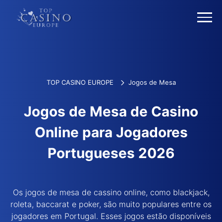
TOP CASINO EUROPE
Jogos de Mesa
Jogos de Mesa de Casino
Online para Jogadores
Portugueses 2026
Os jogos de mesa de cassino online, como blackjack,
roleta, baccarat e poker, são muito populares entre os
jogadores em Portugal. Esses jogos estão disponíveis