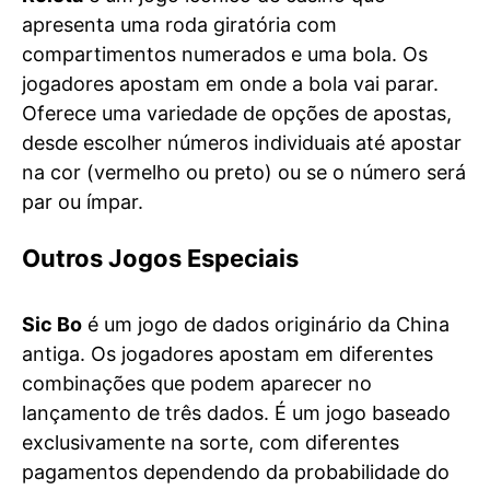
apresenta uma roda giratória com
compartimentos numerados e uma bola. Os
jogadores apostam em onde a bola vai parar.
Oferece uma variedade de opções de apostas,
desde escolher números individuais até apostar
na cor (vermelho ou preto) ou se o número será
par ou ímpar.
Outros Jogos Especiais
Sic Bo
é um jogo de dados originário da China
antiga. Os jogadores apostam em diferentes
combinações que podem aparecer no
lançamento de três dados. É um jogo baseado
exclusivamente na sorte, com diferentes
pagamentos dependendo da probabilidade do