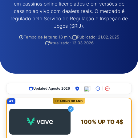
em cassinos online licenciados e em versões de
cassino ao vivo com dealers reais. O mercado é
regulado pelo Serviço de Regulação e Inspeção de
Jogos (SRIJ).
Tempo de leitura: 18 min.
Publicado: 21.02.2025
Atualizado: 12.03.2026
Updated Agosto 2026
18+
#1
LEADING BRAND
100% UP TO 4$