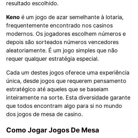
resultado escolhido.
Keno
é um jogo de azar semelhante à lotaria,
frequentemente encontrado nos casinos
modernos. Os jogadores escolhem números e
depois são sorteados números vencedores
aleatoriamente. É um jogo simples que não
requer qualquer estratégia especial.
Cada um destes jogos oferece uma experiência
única, desde jogos que requerem pensamento
estratégico até aqueles que se baseiam
inteiramente na sorte. Esta diversidade garante
que todos encontram algo para si no mundo
dos jogos de mesa de casino.
Como Jogar Jogos De Mesa