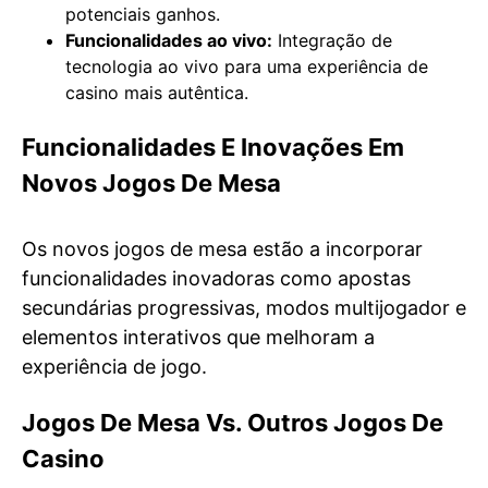
potenciais ganhos.
Funcionalidades ao vivo:
Integração de
tecnologia ao vivo para uma experiência de
casino mais autêntica.
Funcionalidades E Inovações Em
Novos Jogos De Mesa
Os novos jogos de mesa estão a incorporar
funcionalidades inovadoras como apostas
secundárias progressivas, modos multijogador e
elementos interativos que melhoram a
experiência de jogo.
Jogos De Mesa Vs. Outros Jogos De
Casino