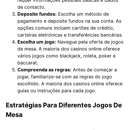
requer informações pessoais básicas e dados
de contacto.
Deposite fundos:
Escolha um método de
pagamento e deposite fundos na sua conta. As
opções comuns incluem cartões de crédito,
carteiras eletrónicas e transferências bancárias.
Escolha um jogo:
Navegue pela oferta de jogos
de mesa. A maioria dos casinos online oferece
vários jogos como blackjack, roleta, poker e
baccarat.
Compreenda as regras:
Antes de começar a
jogar, familiarize-se com as regras do jogo
escolhido. A maioria dos casinos online oferece
guias ou instruções para cada jogo.
Estratégias Para Diferentes Jogos De
Mesa