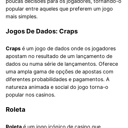
poucas decisões para os jogadores, tornando-o
popular entre aqueles que preferem um jogo
mais simples.
Jogos De Dados: Craps
Craps
é um jogo de dados onde os jogadores
apostam no resultado de um lançamento de
dados ou numa série de lançamentos. Oferece
uma ampla gama de opções de apostas com
diferentes probabilidades e pagamentos. A
natureza animada e social do jogo torna-o
popular nos casinos.
Roleta
Roleta
é um jogo icónico de casino que