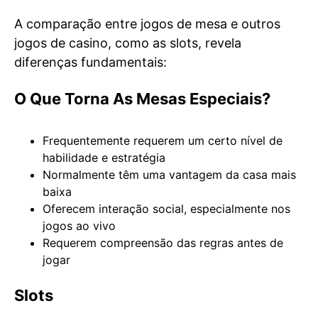
A comparação entre jogos de mesa e outros
jogos de casino, como as slots, revela
diferenças fundamentais:
O Que Torna As Mesas Especiais?
Frequentemente requerem um certo nível de
habilidade e estratégia
Normalmente têm uma vantagem da casa mais
baixa
Oferecem interação social, especialmente nos
jogos ao vivo
Requerem compreensão das regras antes de
jogar
Slots