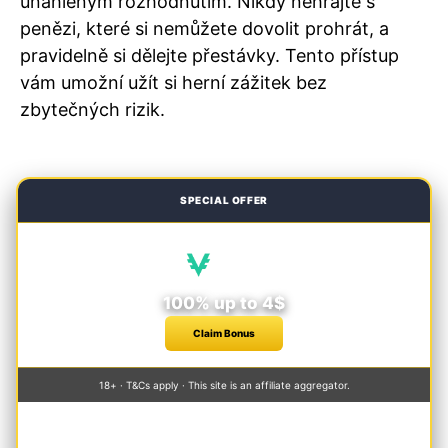
unáhleným rozhodnutím. Nikdy nehrajte s
penězi, které si nemůžete dovolit prohrát, a
pravidelně si dělejte přestávky. Tento přístup
vám umožní užít si herní zážitek bez
zbytečných rizik.
SPECIAL OFFER
100% up to 4$
Claim Bonus
18+ · T&Cs apply · This site is an affiliate aggregator.