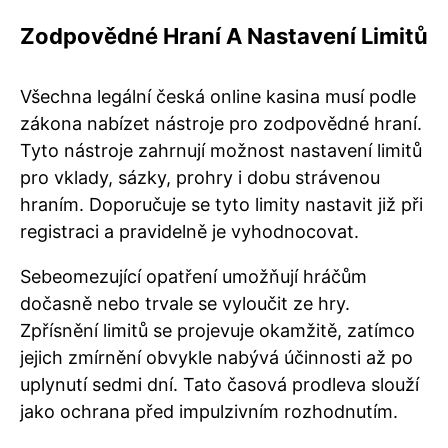
Zodpovědné Hraní A Nastavení Limitů
Všechna legální česká online kasina musí podle
zákona nabízet nástroje pro zodpovědné hraní.
Tyto nástroje zahrnují možnost nastavení limitů
pro vklady, sázky, prohry i dobu strávenou
hraním. Doporučuje se tyto limity nastavit již při
registraci a pravidelně je vyhodnocovat.
Sebeomezující opatření umožňují hráčům
dočasně nebo trvale se vyloučit ze hry.
Zpřísnění limitů se projevuje okamžitě, zatímco
jejich zmírnění obvykle nabývá účinnosti až po
uplynutí sedmi dní. Tato časová prodleva slouží
jako ochrana před impulzivním rozhodnutím.