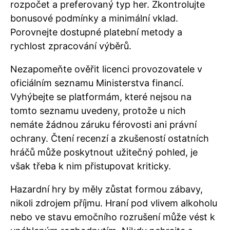
rozpočet a preferovaný typ her. Zkontrolujte
bonusové podmínky a minimální vklad.
Porovnejte dostupné platební metody a
rychlost zpracování výběrů.
Nezapomeňte ověřit licenci provozovatele v
oficiálním seznamu Ministerstva financí.
Vyhýbejte se platformám, které nejsou na
tomto seznamu uvedeny, protože u nich
nemáte žádnou záruku férovosti ani právní
ochrany. Čtení recenzí a zkušeností ostatních
hráčů může poskytnout užitečný pohled, je
však třeba k nim přistupovat kriticky.
Hazardní hry by měly zůstat formou zábavy,
nikoli zdrojem příjmu. Hraní pod vlivem alkoholu
nebo ve stavu emočního rozrušení může vést k