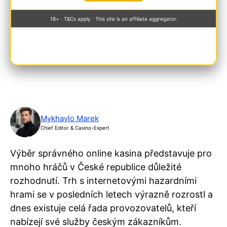
18+ · T&Cs apply · This site is an affiliate aggregator.
Mykhaylo Marek
Chief Editor & Casino-Expert
Výběr správného online kasina představuje pro
mnoho hráčů v České republice důležité
rozhodnutí. Trh s internetovými hazardními
hrami se v posledních letech výrazně rozrostl a
dnes existuje celá řada provozovatelů, kteří
nabízejí své služby českým zákazníkům.