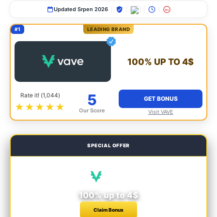
Updated Srpen 2026
18+
#1
LEADING BRAND
100% UP TO 4$
5
Rate it! (1,044)
GET BONUS
★★★★★
Our Score
Visit VAVE
SPECIAL OFFER
100% up to 4$
Claim Bonus