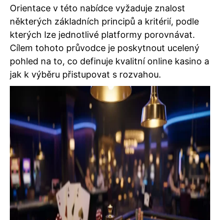
Orientace v této nabídce vyžaduje znalost
některých základních principů a kritérií, podle
kterých lze jednotlivé platformy porovnávat.
Cílem tohoto průvodce je poskytnout ucelený
pohled na to, co definuje kvalitní online kasino a
jak k výběru přistupovat s rozvahou.