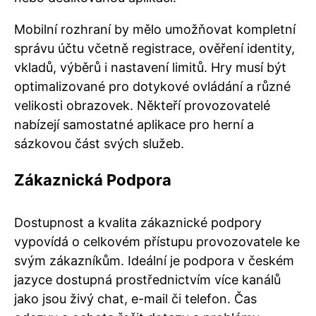
Mobilní rozhraní by mělo umožňovat kompletní
správu účtu včetně registrace, ověření identity,
vkladů, výběrů i nastavení limitů. Hry musí být
optimalizované pro dotykové ovládání a různé
velikosti obrazovek. Někteří provozovatelé
nabízejí samostatné aplikace pro herní a
sázkovou část svých služeb.
Zákaznická Podpora
Dostupnost a kvalita zákaznické podpory
vypovídá o celkovém přístupu provozovatele ke
svým zákazníkům. Ideální je podpora v českém
jazyce dostupná prostřednictvím více kanálů
jako jsou živý chat, e-mail či telefon. Čas