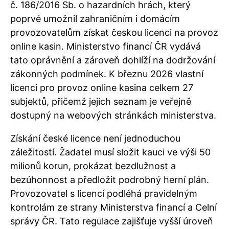
č. 186/2016 Sb. o hazardních hrách, který
poprvé umožnil zahraničním i domácím
provozovatelům získat českou licenci na provoz
online kasin. Ministerstvo financí ČR vydává
tato oprávnění a zároveň dohlíží na dodržování
zákonných podmínek. K březnu 2026 vlastní
licenci pro provoz online kasina celkem 27
subjektů, přičemž jejich seznam je veřejně
dostupný na webových stránkách ministerstva.
Získání české licence není jednoduchou
záležitostí. Žadatel musí složit kauci ve výši 50
milionů korun, prokázat bezdlužnost a
bezúhonnost a předložit podrobný herní plán.
Provozovatel s licencí podléhá pravidelným
kontrolám ze strany Ministerstva financí a Celní
správy ČR. Tato regulace zajišťuje vyšší úroveň