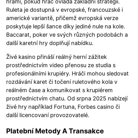
hrami, pokud hráč ovládá základní strategii.
Ruleta je dostupná v evropské, francouzské i
americké variantě, přičemž evropská verze
poskytuje lepší šance díky jediné nule na kole.
Baccarat, poker ve svých různých podobách a
další karetní hry doplňují nabídku.
Živé kasino přináší reálný herní zážitek
prostřednictvím video přenosu ze studia s
profesionálními krupiéry. Hráči mohou sledovat
rozdávání karet či točení ruletového kola v
reálném čase a komunikovat s krupiérem
prostřednictvím chatu. Od srpna 2025 nabízejí
živé hry například Fortuna, Forbes casino či
další licencovaní provozovatelé.
Platební Metody A Transakce