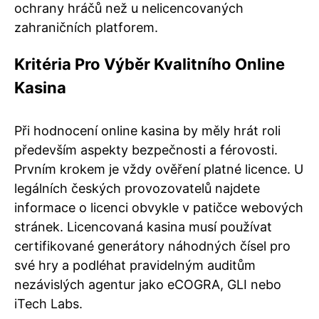
ochrany hráčů než u nelicencovaných
zahraničních platforem.
Kritéria Pro Výběr Kvalitního Online
Kasina
Při hodnocení online kasina by měly hrát roli
především aspekty bezpečnosti a férovosti.
Prvním krokem je vždy ověření platné licence. U
legálních českých provozovatelů najdete
informace o licenci obvykle v patičce webových
stránek. Licencovaná kasina musí používat
certifikované generátory náhodných čísel pro
své hry a podléhat pravidelným auditům
nezávislých agentur jako eCOGRA, GLI nebo
iTech Labs.