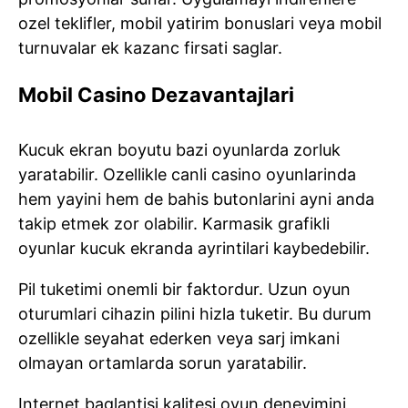
ozel teklifler, mobil yatirim bonuslari veya mobil
turnuvalar ek kazanc firsati saglar.
Mobil Casino Dezavantajlari
Kucuk ekran boyutu bazi oyunlarda zorluk
yaratabilir. Ozellikle canli casino oyunlarinda
hem yayini hem de bahis butonlarini ayni anda
takip etmek zor olabilir. Karmasik grafikli
oyunlar kucuk ekranda ayrintilari kaybedebilir.
Pil tuketimi onemli bir faktordur. Uzun oyun
oturumlari cihazin pilini hizla tuketir. Bu durum
ozellikle seyahat ederken veya sarj imkani
olmayan ortamlarda sorun yaratabilir.
Internet baglantisi kalitesi oyun deneyimini