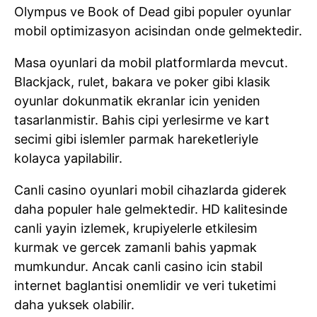
Olympus ve Book of Dead gibi populer oyunlar
mobil optimizasyon acisindan onde gelmektedir.
Masa oyunlari da mobil platformlarda mevcut.
Blackjack, rulet, bakara ve poker gibi klasik
oyunlar dokunmatik ekranlar icin yeniden
tasarlanmistir. Bahis cipi yerlesirme ve kart
secimi gibi islemler parmak hareketleriyle
kolayca yapilabilir.
Canli casino oyunlari mobil cihazlarda giderek
daha populer hale gelmektedir. HD kalitesinde
canli yayin izlemek, krupiyelerle etkilesim
kurmak ve gercek zamanli bahis yapmak
mumkundur. Ancak canli casino icin stabil
internet baglantisi onemlidir ve veri tuketimi
daha yuksek olabilir.