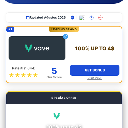
Updated Ağustos 2026
18+
#1
LEADING BRAND
100% UP TO 4$
5
Rate it! (1,044)
GET BONUS
★★★★★
Our Score
Visit VAVE
SPECIAL OFFER
100% up to 4$