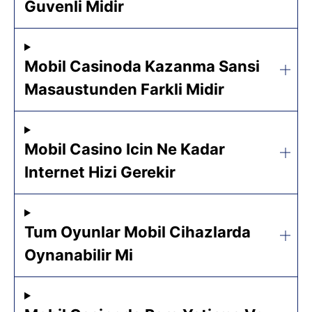
Guvenli Midir
Mobil Casinoda Kazanma Sansi
Masaustunden Farkli Midir
Mobil Casino Icin Ne Kadar
Internet Hizi Gerekir
Tum Oyunlar Mobil Cihazlarda
Oynanabilir Mi