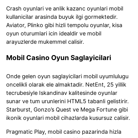
Crash oyunlari ve anlik kazanc oyunlari mobil
kullanicilar arasinda buyuk ilgi gormektedir.
Aviator, Plinko gibi hizli tempolu oyunlar, kisa
oyun oturumlari icin idealdir ve mobil
arayuzlerde mukemmel calisir.
Mobil Casino Oyun Saglayicilari
Onde gelen oyun saglayicilari mobil uyumlulugu
oncelikli olarak ele almaktadir. NetEnt, 25 yillik
tecrubesiyle Iskandinav kalitesinde oyunlar
sunar ve tum urunlerini HTML5 tabanli gelistirir.
Starburst, Gonzo’s Quest ve Mega Fortune gibi
ikonik oyunlari mobil cihazlarda kusursuz calisir.
Pragmatic Play, mobil casino pazarinda hizla