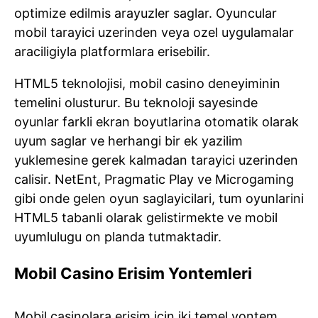
optimize edilmis arayuzler saglar. Oyuncular
mobil tarayici uzerinden veya ozel uygulamalar
araciligiyla platformlara erisebilir.
HTML5 teknolojisi, mobil casino deneyiminin
temelini olusturur. Bu teknoloji sayesinde
oyunlar farkli ekran boyutlarina otomatik olarak
uyum saglar ve herhangi bir ek yazilim
yuklemesine gerek kalmadan tarayici uzerinden
calisir. NetEnt, Pragmatic Play ve Microgaming
gibi onde gelen oyun saglayicilari, tum oyunlarini
HTML5 tabanli olarak gelistirmekte ve mobil
uyumlulugu on planda tutmaktadir.
Mobil Casino Erisim Yontemleri
Mobil casinolara erisim icin iki temel yontem