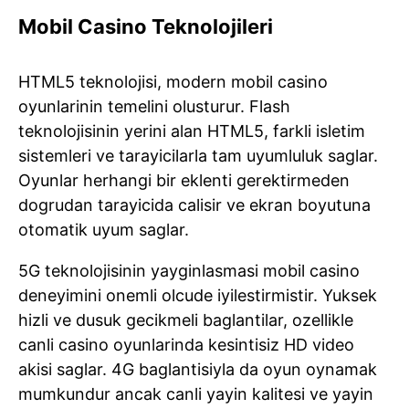
Mobil Casino Teknolojileri
HTML5 teknolojisi, modern mobil casino
oyunlarinin temelini olusturur. Flash
teknolojisinin yerini alan HTML5, farkli isletim
sistemleri ve tarayicilarla tam uyumluluk saglar.
Oyunlar herhangi bir eklenti gerektirmeden
dogrudan tarayicida calisir ve ekran boyutuna
otomatik uyum saglar.
5G teknolojisinin yayginlasmasi mobil casino
deneyimini onemli olcude iyilestirmistir. Yuksek
hizli ve dusuk gecikmeli baglantilar, ozellikle
canli casino oyunlarinda kesintisiz HD video
akisi saglar. 4G baglantisiyla da oyun oynamak
mumkundur ancak canli yayin kalitesi ve yayin