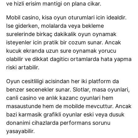
ve hizli erisim mantigi on plana cikar.
Mobil casino, kisa oyun oturumlari icin idealdir.
Ise giderken, molalarda veya bekleme
surelerinde birkaç dakikalik oyun oynamak
isteyenler icin pratik bir cozum sunar. Ancak
kucuk ekranda uzun sure oynamak yorucu
olabilir ve dikkat dagiticı ortamlarda hata yapma
riski artabilir.
Oyun cesitliligi acisindan her iki platform da
benzer secenekler sunar. Slotlar, masa oyunlari,
canli casino ve anlık kazanc oyunlari hem
masaustunde hem de mobilde mevcuttur. Ancak
bazi karmasik grafikli oyunlar eski veya dusuk
donanimi cihazlarda performans sorunu
yasayabilir.