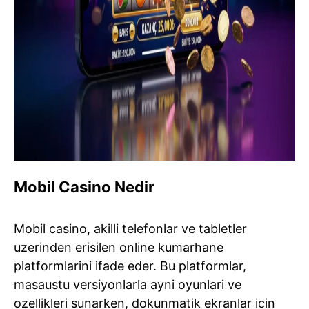
Mobil Casino Nedir
Mobil casino, akilli telefonlar ve tabletler
uzerinden erisilen online kumarhane
platformlarini ifade eder. Bu platformlar,
masaustu versiyonlarla ayni oyunlari ve
ozellikleri sunarken, dokunmatik ekranlar icin