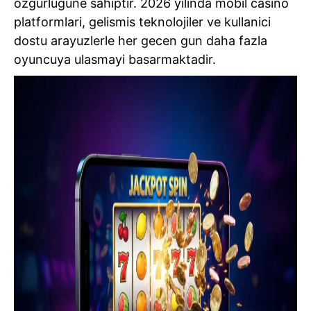
ozgurlugune sahiptir. 2026 yilinda mobil casino
platformlari, gelismis teknolojiler ve kullanici
dostu arayuzlerle her gecen gun daha fazla
oyuncuya ulasmayi basarmaktadir.