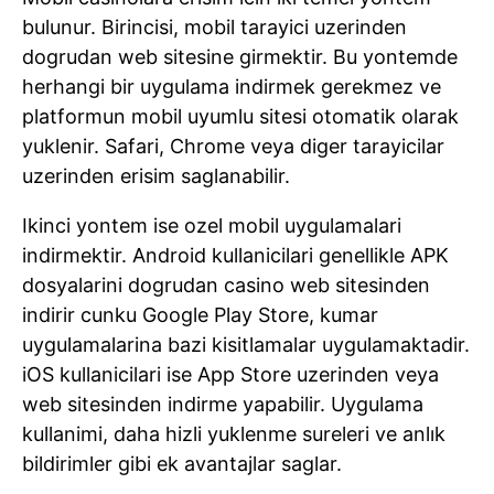
bulunur. Birincisi, mobil tarayici uzerinden
dogrudan web sitesine girmektir. Bu yontemde
herhangi bir uygulama indirmek gerekmez ve
platformun mobil uyumlu sitesi otomatik olarak
yuklenir. Safari, Chrome veya diger tarayicilar
uzerinden erisim saglanabilir.
Ikinci yontem ise ozel mobil uygulamalari
indirmektir. Android kullanicilari genellikle APK
dosyalarini dogrudan casino web sitesinden
indirir cunku Google Play Store, kumar
uygulamalarina bazi kisitlamalar uygulamaktadir.
iOS kullanicilari ise App Store uzerinden veya
web sitesinden indirme yapabilir. Uygulama
kullanimi, daha hizli yuklenme sureleri ve anlık
bildirimler gibi ek avantajlar saglar.