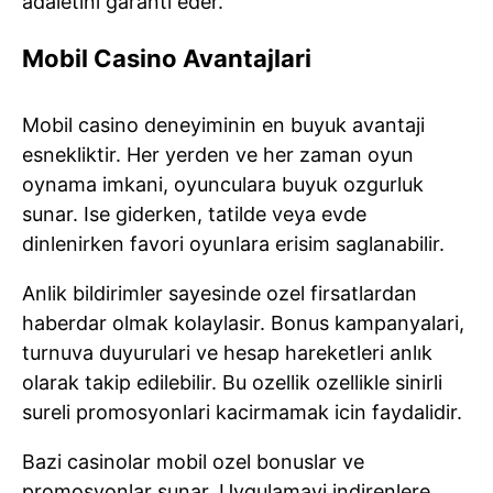
adaletini garanti eder.
Mobil Casino Avantajlari
Mobil casino deneyiminin en buyuk avantaji
esnekliktir. Her yerden ve her zaman oyun
oynama imkani, oyunculara buyuk ozgurluk
sunar. Ise giderken, tatilde veya evde
dinlenirken favori oyunlara erisim saglanabilir.
Anlik bildirimler sayesinde ozel firsatlardan
haberdar olmak kolaylasir. Bonus kampanyalari,
turnuva duyurulari ve hesap hareketleri anlık
olarak takip edilebilir. Bu ozellik ozellikle sinirli
sureli promosyonlari kacirmamak icin faydalidir.
Bazi casinolar mobil ozel bonuslar ve
promosyonlar sunar. Uygulamayi indirenlere