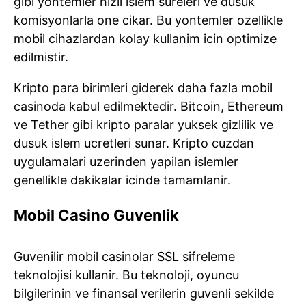
gibi yontemler hizli islem sureleri ve dusuk
komisyonlarla one cikar. Bu yontemler ozellikle
mobil cihazlardan kolay kullanim icin optimize
edilmistir.
Kripto para birimleri giderek daha fazla mobil
casinoda kabul edilmektedir. Bitcoin, Ethereum
ve Tether gibi kripto paralar yuksek gizlilik ve
dusuk islem ucretleri sunar. Kripto cuzdan
uygulamalari uzerinden yapilan islemler
genellikle dakikalar icinde tamamlanir.
Mobil Casino Guvenlik
Guvenilir mobil casinolar SSL sifreleme
teknolojisi kullanir. Bu teknoloji, oyuncu
bilgilerinin ve finansal verilerin guvenli sekilde