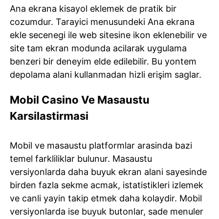
Ana ekrana kisayol eklemek de pratik bir
cozumdur. Tarayici menusundeki Ana ekrana
ekle secenegi ile web sitesine ikon eklenebilir ve
site tam ekran modunda acilarak uygulama
benzeri bir deneyim elde edilebilir. Bu yontem
depolama alani kullanmadan hizli erişim saglar.
Mobil Casino Ve Masaustu
Karsilastirmasi
Mobil ve masaustu platformlar arasinda bazi
temel farkliliklar bulunur. Masaustu
versiyonlarda daha buyuk ekran alani sayesinde
birden fazla sekme acmak, istatistikleri izlemek
ve canli yayin takip etmek daha kolaydir. Mobil
versiyonlarda ise buyuk butonlar, sade menuler