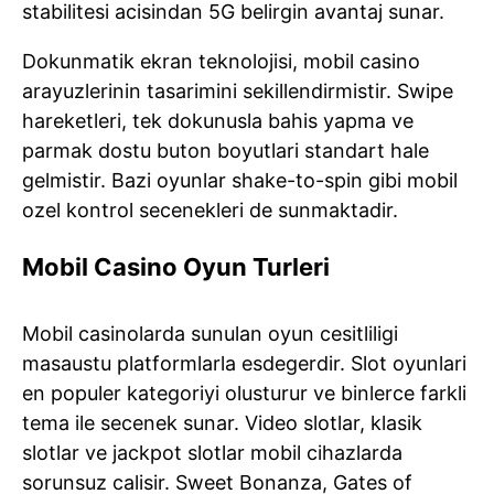
stabilitesi acisindan 5G belirgin avantaj sunar.
Dokunmatik ekran teknolojisi, mobil casino
arayuzlerinin tasarimini sekillendirmistir. Swipe
hareketleri, tek dokunusla bahis yapma ve
parmak dostu buton boyutlari standart hale
gelmistir. Bazi oyunlar shake-to-spin gibi mobil
ozel kontrol secenekleri de sunmaktadir.
Mobil Casino Oyun Turleri
Mobil casinolarda sunulan oyun cesitliligi
masaustu platformlarla esdegerdir. Slot oyunlari
en populer kategoriyi olusturur ve binlerce farkli
tema ile secenek sunar. Video slotlar, klasik
slotlar ve jackpot slotlar mobil cihazlarda
sorunsuz calisir. Sweet Bonanza, Gates of