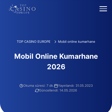
TOP CASINO EUROPE
Mobil online kumarhane
Mobil Online Kumarhane
2026
Okuma süresi: 7 dk.
Yayınlandı: 31.05.2023
Güncellendi: 14.05.2026