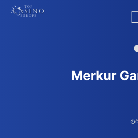
Merkur Gam
Č