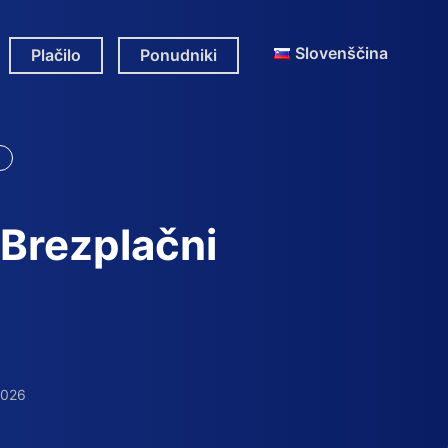
Slovenščina
Plačilo
Ponudniki
 Brezplačni
2026