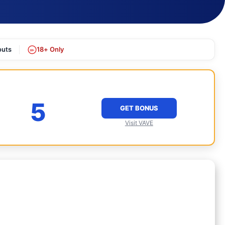
outs
18+ Only
18+
5
GET BONUS
Visit VAVE