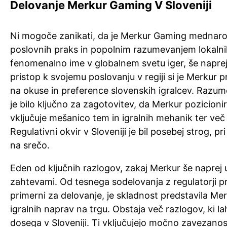
Delovanje Merkur Gaming V Sloveniji
Ni mogoče zanikati, da je Merkur Gaming mednarod
poslovnih praks in popolnim razumevanjem lokalnih
fenomenalno ime v globalnem svetu iger, še napre
pristop k svojemu poslovanju v regiji si je Merkur pr
na okuse in preference slovenskih igralcev. Razume
je bilo ključno za zagotovitev, da Merkur pozicionira
vključuje mešanico tem in igralnih mehanik ter več 
Regulativni okvir v Sloveniji je bil posebej strog, p
na srečo.
Eden od ključnih razlogov, zakaj Merkur še naprej 
zahtevami. Od tesnega sodelovanja z regulatorji pri 
primerni za delovanje, je skladnost predstavila Me
igralnih naprav na trgu. Obstaja več razlogov, ki l
dosega v Sloveniji. Ti vključujejo močno zavezano