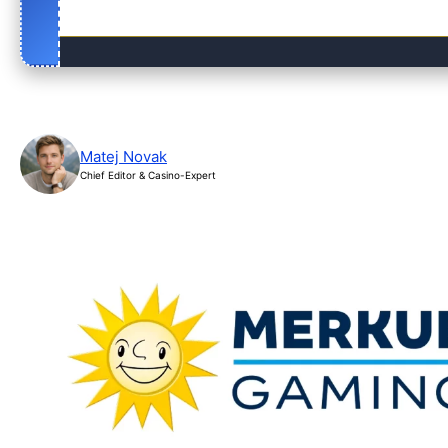
Matej Novak
Chief Editor & Casino-Expert