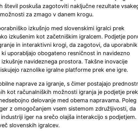
ih števil poskuša zagotoviti naključne rezultate vsake
ih možnosti za zmago v danem krogu.
porabniško izkušnjo med slovenskimi igralci prek
ako izkušenim kot začetniškim igralcem. Podjetje pon
ranje in interaktivni krogi, da zagotovi, da uporabnik
 ki uporabljajo obogateno resničnost in navidezno
a izkušnje navideznega prostora. Takšne inovacije
iskujejo raznolike igralne platforme prek ene igre.
mobilne naprave za igranje, s čimer postajajo prednost
ih kot računalniških možnosti igranja je podjetje prek
 medsebojno delovanje med obema napravama. Poleg
iger z omogočanjem vsem sistemom združljivosti, da
industriji iger na srečo olajša interakcijo s podjetjem.
eč slovenskih igralcev.