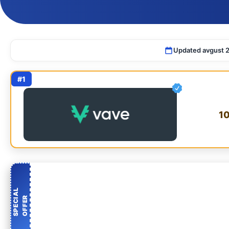
Updated avgust 
#1
1
S
P
E
C
I
A
L
O
F
F
E
R