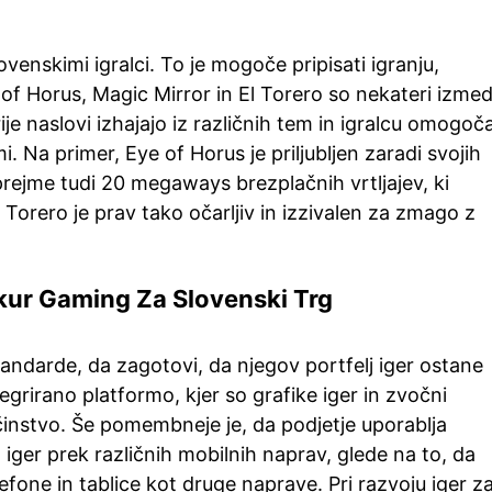
venskimi igralci. To je mogoče pripisati igranju,
of Horus, Magic Mirror in El Torero so nekateri izme
rije naslovi izhajajo iz različnih tem in igralcu omogoč
. Na primer, Eye of Horus je priljubljen zaradi svojih
prejme tudi 20 megaways brezplačnih vrtljajev, ki
Torero je prav tako očarljiv in izzivalen za zmago z
rkur Gaming Za Slovenski Trg
ndarde, da zagotovi, da njegov portfelj iger ostane
egrirano platformo, kjer so grafike iger in zvočni
 občinstvo. Še pomembneje je, da podjetje uporablja
ger prek različnih mobilnih naprav, glede na to, da
efone in tablice kot druge naprave. Pri razvoju iger z