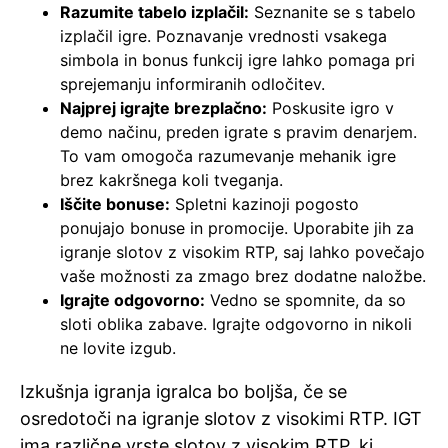
Razumite tabelo izplačil:
Seznanite se s tabelo
izplačil igre. Poznavanje vrednosti vsakega
simbola in bonus funkcij igre lahko pomaga pri
sprejemanju informiranih odločitev.
Najprej igrajte brezplačno:
Poskusite igro v
demo načinu, preden igrate s pravim denarjem.
To vam omogoča razumevanje mehanik igre
brez kakršnega koli tveganja.
Iščite bonuse:
Spletni kazinoji pogosto
ponujajo bonuse in promocije. Uporabite jih za
igranje slotov z visokim RTP, saj lahko povečajo
vaše možnosti za zmago brez dodatne naložbe.
Igrajte odgovorno:
Vedno se spomnite, da so
sloti oblika zabave. Igrajte odgovorno in nikoli
ne lovite izgub.
Izkušnja igranja igralca bo boljša, če se
osredotoči na igranje slotov z visokimi RTP. IGT
ima različne vrste slotov z visokim RTP, ki