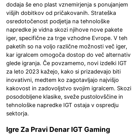
dodaja še eno plast vznemirjenja s ponujanjem
višjih dobitkov od pričakovanih. Strateška
osredotočenost podjetja na tehnološke
napredke je vidna skozi njihove nove pakete
iger, specifične za trge vzhodne Evrope. V teh
paketih so na voljo različne možnosti več iger,
kar igralcem omogoča dostop do več alternativ
glede igranja. Če povzamemo, novi izdelki IGT
za leto 2023 kažejo, kako si prizadevajo biti
inovativni, medtem ko zagotavljajo najvišjo
kakovost in zadovoljstvo svojim igralcem. Skozi
posodobljene klasike, sveže pustolovščine in
tehnološke napredke IGT ostaja v ospredju
sektorja.
Igre Za Pravi Denar IGT Gaming