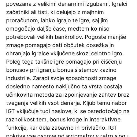
povezana z velikimi denarnimi izgubami. Igralci
začetniki ali tisti, ki delujejo z majhnim
proračunom, lahko igrajo te igre, saj jim
omogočajo daljše čase, medtem ko niso
potrebovali velikih bankrollov. Pogoste manjše
zmage pomagajo dati občutek dosežka in
ohranjajo igralce vključene skozi celotno igro.
Poleg tega takšne igre pomagajo pri čiščenju
bonusov pri igranju bonus sistemov kazino
industrije. Zaradi svoje sposobnosti zmage
dosledno namesto naključno ta vrsta postaja
učinkovita metoda za izpolnjevanje zahtev brez
tveganja velikih vsot denarja. Kljub temu nabor
IGT vključuje tudi naslove, ki se osredotočajo na
raznolikost tem, bonus kroge in interaktivne
funkcije, kar dela zabavno in privlačno. IGT
pokriva vse osnove od avtomatov v retro slogu