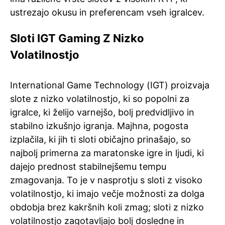
ustrezajo okusu in preferencam vseh igralcev.
Sloti IGT Gaming Z Nizko
Volatilnostjo
International Game Technology (IGT) proizvaja
slote z nizko volatilnostjo, ki so popolni za
igralce, ki želijo varnejšo, bolj predvidljivo in
stabilno izkušnjo igranja. Majhna, pogosta
izplačila, ki jih ti sloti običajno prinašajo, so
najbolj primerna za maratonske igre in ljudi, ki
dajejo prednost stabilnejšemu tempu
zmagovanja. To je v nasprotju s sloti z visoko
volatilnostjo, ki imajo večje možnosti za dolga
obdobja brez kakršnih koli zmag; sloti z nizko
volatilnostjo zagotavljajo bolj dosledne in