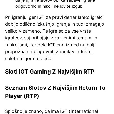
da je igranje slotov oblika zabave. Igrajte
odgovorno in nikoli ne lovite izgub.
Pri igranju iger IGT za pravi denar lahko igralci
dobijo odlično izkušnjo igranja in tudi zmagajo
veliko v zameno. Te igre so za vse vrste
igralcev, saj prihajajo z različnimi temami in
funkcijami, kar dela IGT eno izmed najbolj
prepoznanih blagovnih znamk v industriji
spletnih iger na srečo.
Sloti IGT Gaming Z Najvišjim RTP
Seznam Slotov Z Najvišjim Return To
Player (RTP)
Splošno je znano, da ima IGT (International