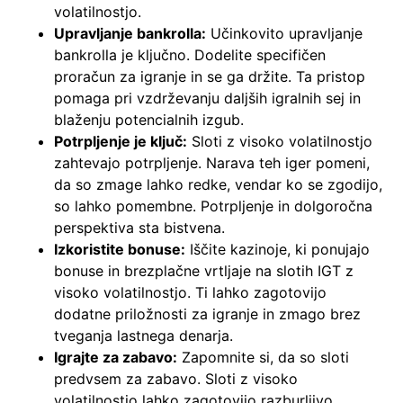
volatilnostjo.
Upravljanje bankrolla:
Učinkovito upravljanje
bankrolla je ključno. Dodelite specifičen
proračun za igranje in se ga držite. Ta pristop
pomaga pri vzdrževanju daljših igralnih sej in
blaženju potencialnih izgub.
Potrpljenje je ključ:
Sloti z visoko volatilnostjo
zahtevajo potrpljenje. Narava teh iger pomeni,
da so zmage lahko redke, vendar ko se zgodijo,
so lahko pomembne. Potrpljenje in dolgoročna
perspektiva sta bistvena.
Izkoristite bonuse:
Iščite kazinoje, ki ponujajo
bonuse in brezplačne vrtljaje na slotih IGT z
visoko volatilnostjo. Ti lahko zagotovijo
dodatne priložnosti za igranje in zmago brez
tveganja lastnega denarja.
Igrajte za zabavo:
Zapomnite si, da so sloti
predvsem za zabavo. Sloti z visoko
volatilnostjo lahko zagotovijo razburljivo