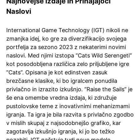
Najnovejše Izdaje In Prihajajoči
Naslovi
International Game Technology (IGT) nikoli ne
zmanjka idej, ko gre za diverzifikacijo svojega
portfelja za sezono 2023 z nekaterimi novimi
naslovi. Med njimi izstopa “Cats Wild Serengeti”
kot posodobljena različica zelo priljubljene igre
“Cats”. Opisana je kot edinstven zasuk
brezčasne klasike, ki bo igralcem ponudila
privlačno in izrazito izkušnjo. “Raise the Sails” je
še ena omembe vredna izdaja, ki združuje
pustolovske teme z inovativnimi mehanizmami
igranja. Ta igra je bila razvita s privlačno zgodbo
v mislih skupaj z najsodobnejšo grafiko, kar
zagotavlja izkušnjo igranja, ki jo bo težko
pozabiti. IGT načrtuje tudi nove modele