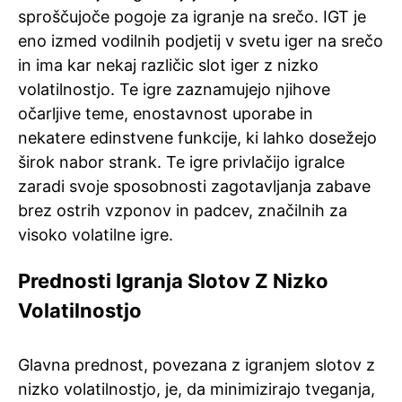
sproščujoče pogoje za igranje na srečo. IGT je
eno izmed vodilnih podjetij v svetu iger na srečo
in ima kar nekaj različic slot iger z nizko
volatilnostjo. Te igre zaznamujejo njihove
očarljive teme, enostavnost uporabe in
nekatere edinstvene funkcije, ki lahko dosežejo
širok nabor strank. Te igre privlačijo igralce
zaradi svoje sposobnosti zagotavljanja zabave
brez ostrih vzponov in padcev, značilnih za
visoko volatilne igre.
Prednosti Igranja Slotov Z Nizko
Volatilnostjo
Glavna prednost, povezana z igranjem slotov z
nizko volatilnostjo, je, da minimizirajo tveganja,