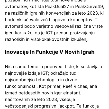
avtomatov, kot sta PeakDual27 in PeakCurve49,
na različnih igralnih konvencijah za leto 2023, ki
bodo vključevale več blagovnih konceptov. Ti
avtomati bodo verjetno vsebovali različne vrste
iger, kar kaže, da je IGT predan proizvajanju
raznolikih in visokokakovostnih izkušenj.
Inovacije In Funkcije V Novih Igrah
Niso samo teme in pripovedi tiste, ki sestavljajo
najnovejše izdaje IGT; odražajo tudi
najsodobnejšo tehnologijo in drzne
funkcionalnosti. Kot primer, Reef Riches, ena
izmed petdesetih novih iger eInstant,
načrtovanih za leto 2023, vsebuje
večstopenjski progresivni jackpot. Ta funkcija