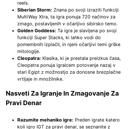
reels.
Siberian Storm:
Znana po svoji izraziti funkciji
MultiWay Xtra, ta igra ponuja 720 načinov za
zmago, postavljenih v očarljivo sibirsko temo.
Golden Goddess:
Ta igra je slavljena po svoji
funkciji Super Stacks, ki lahko vodi do
pomembnih izplačil, in njeni očarljivi temi grške
mitologije.
Cleopatra:
Klasika, ki je prestala preizkus časa,
Cleopatra ponuja igralcem potovanje nazaj v
stari Egipt z možnostjo za donosne brezplačne
vrtljaje in množilnike.
Nasveti Za Igranje In Zmagovanje Za
Pravi Denar
Razumite mehaniko igre:
Preden igrate katero
koli igro IGT za pravi denar, se seznanite z