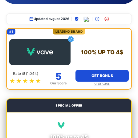
Updated avgust 2026
18+
#1
LEADING BRAND
100% UP TO 4$
5
Rate it! (1,044)
GET BONUS
★★★★★
Our Score
Visit VAVE
SPECIAL OFFER
100% up to 4$