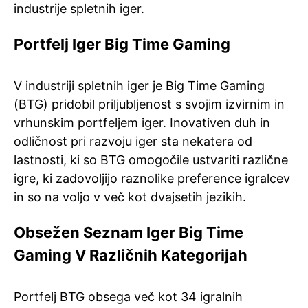
industrije spletnih iger.
Portfelj Iger Big Time Gaming
V industriji spletnih iger je Big Time Gaming
(BTG) pridobil priljubljenost s svojim izvirnim in
vrhunskim portfeljem iger. Inovativen duh in
odličnost pri razvoju iger sta nekatera od
lastnosti, ki so BTG omogočile ustvariti različne
igre, ki zadovoljijo raznolike preference igralcev
in so na voljo v več kot dvajsetih jezikih.
Obsežen Seznam Iger Big Time
Gaming V Različnih Kategorijah
Portfelj BTG obsega več kot 34 igralnih