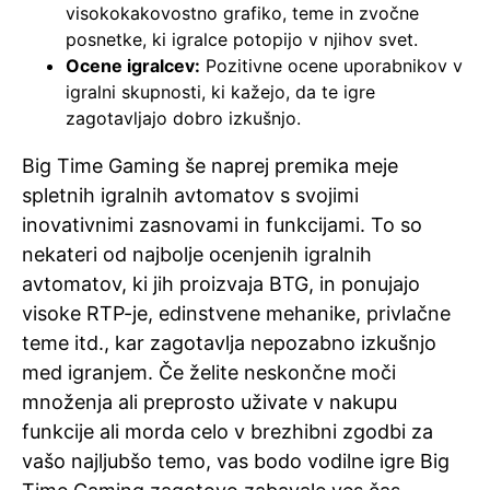
visokokakovostno grafiko, teme in zvočne
posnetke, ki igralce potopijo v njihov svet.
Ocene igralcev:
Pozitivne ocene uporabnikov v
igralni skupnosti, ki kažejo, da te igre
zagotavljajo dobro izkušnjo.
Big Time Gaming še naprej premika meje
spletnih igralnih avtomatov s svojimi
inovativnimi zasnovami in funkcijami. To so
nekateri od najbolje ocenjenih igralnih
avtomatov, ki jih proizvaja BTG, in ponujajo
visoke RTP-je, edinstvene mehanike, privlačne
teme itd., kar zagotavlja nepozabno izkušnjo
med igranjem. Če želite neskončne moči
množenja ali preprosto uživate v nakupu
funkcije ali morda celo v brezhibni zgodbi za
vašo najljubšo temo, vas bodo vodilne igre Big