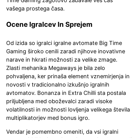
Time Gaming zagotovo zabavale ves čas
vašega prostega časa.
Ocene Igralcev In Sprejem
Od izida so igralci igralne avtomate Big Time
Gaming široko cenili zaradi njihove inovativne
narave in hkrati možnosti za velike zmage.
Zlasti mehanika Megaways je bila zelo
pohvaljena, ker prinaša element vznemirjenja in
novosti v tradicionalno izkušnjo igralnih
avtomatov. Bonanza in Extra Chilli sta postala
priljubljena med oboževalci zaradi visoke
volatilnosti in možnosti lovljenja velikega števila
multiplikatorjev med bonus igro.
Vendar je pomembno omeniti, da vsi igralni