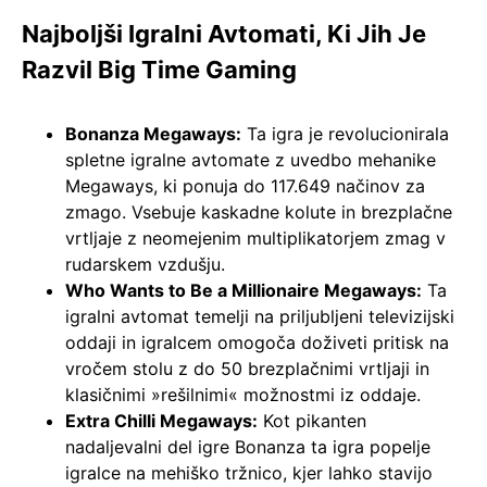
Najboljši Igralni Avtomati, Ki Jih Je
Razvil Big Time Gaming
Bonanza Megaways:
Ta igra je revolucionirala
spletne igralne avtomate z uvedbo mehanike
Megaways, ki ponuja do 117.649 načinov za
zmago. Vsebuje kaskadne kolute in brezplačne
vrtljaje z neomejenim multiplikatorjem zmag v
rudarskem vzdušju.
Who Wants to Be a Millionaire Megaways:
Ta
igralni avtomat temelji na priljubljeni televizijski
oddaji in igralcem omogoča doživeti pritisk na
vročem stolu z do 50 brezplačnimi vrtljaji in
klasičnimi »rešilnimi« možnostmi iz oddaje.
Extra Chilli Megaways:
Kot pikanten
nadaljevalni del igre Bonanza ta igra popelje
igralce na mehiško tržnico, kjer lahko stavijo