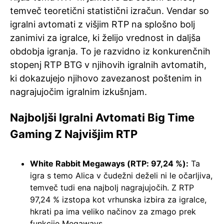
temveč teoretični statistični izračun. Vendar so
igralni avtomati z višjim RTP na splošno bolj
zanimivi za igralce, ki želijo vrednost in daljša
obdobja igranja. To je razvidno iz konkurenčnih
stopenj RTP BTG v njihovih igralnih avtomatih,
ki dokazujejo njihovo zavezanost poštenim in
nagrajujočim igralnim izkušnjam.
Najboljši Igralni Avtomati Big Time
Gaming Z Najvišjim RTP
White Rabbit Megaways (RTP: 97,24 %):
Ta
igra s temo Alica v čudežni deželi ni le očarljiva,
temveč tudi ena najbolj nagrajujočih. Z RTP
97,24 % izstopa kot vrhunska izbira za igralce,
hkrati pa ima veliko načinov za zmago prek
funkcije Megaways.