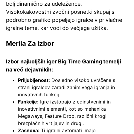
bolj dinamično za udeležence.
Visokokakovostni zvočni posnetki skupaj s
podrobno grafiko popeljejo igralce v privlačne
igralne teme, kar vodi do večjega užitka.
Merila Za Izbor
Izbor najboljših iger Big Time Gaming temelji
na več dejavnikih:
Priljubljenost:
Dosledno visoko uvrščene s
strani igralcev zaradi zanimivega igranja in
inovativnih funkcij.
Funkcije:
Igre izstopajo z edinstvenimi in
inovativnimi elementi, kot so mehanika
Megaways, Feature Drop, različni krogi
brezplačnih vrtljajev in drugi.
Zasnova:
Ti igralni avtomati imajo