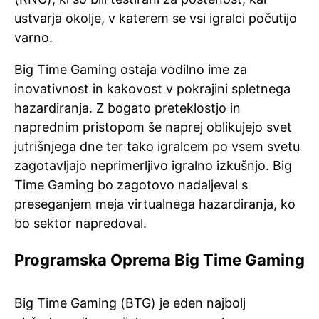
ustvarja okolje, v katerem se vsi igralci počutijo
varno.
Big Time Gaming ostaja vodilno ime za
inovativnost in kakovost v pokrajini spletnega
hazardiranja. Z bogato preteklostjo in
naprednim pristopom še naprej oblikujejo svet
jutrišnjega dne ter tako igralcem po vsem svetu
zagotavljajo neprimerljivo igralno izkušnjo. Big
Time Gaming bo zagotovo nadaljeval s
preseganjem meja virtualnega hazardiranja, ko
bo sektor napredoval.
Programska Oprema Big Time Gaming
Big Time Gaming (BTG) je eden najbolj