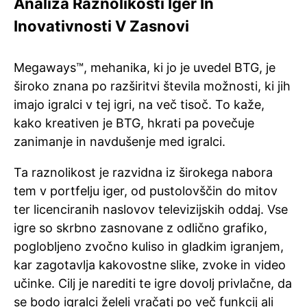
Analiza Raznolikosti Iger In
Inovativnosti V Zasnovi
Megaways™, mehanika, ki jo je uvedel BTG, je
široko znana po razširitvi števila možnosti, ki jih
imajo igralci v tej igri, na več tisoč. To kaže,
kako kreativen je BTG, hkrati pa povečuje
zanimanje in navdušenje med igralci.
Ta raznolikost je razvidna iz širokega nabora
tem v portfelju iger, od pustolovščin do mitov
ter licenciranih naslovov televizijskih oddaj. Vse
igre so skrbno zasnovane z odlično grafiko,
poglobljeno zvočno kuliso in gladkim igranjem,
kar zagotavlja kakovostne slike, zvoke in video
učinke. Cilj je narediti te igre dovolj privlačne, da
se bodo igralci želeli vračati po več funkcij ali