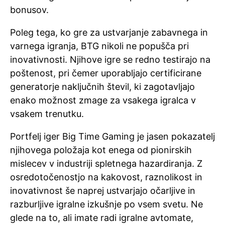
bonusov.
Poleg tega, ko gre za ustvarjanje zabavnega in
varnega igranja, BTG nikoli ne popušča pri
inovativnosti. Njihove igre se redno testirajo na
poštenost, pri čemer uporabljajo certificirane
generatorje naključnih števil, ki zagotavljajo
enako možnost zmage za vsakega igralca v
vsakem trenutku.
Portfelj iger Big Time Gaming je jasen pokazatelj
njihovega položaja kot enega od pionirskih
mislecev v industriji spletnega hazardiranja. Z
osredotočenostjo na kakovost, raznolikost in
inovativnost še naprej ustvarjajo očarljive in
razburljive igralne izkušnje po vsem svetu. Ne
glede na to, ali imate radi igralne avtomate,