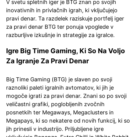
V svetu spletnih iger je BTG znan po svojih
inovativnih in privlačnih igrah, ki vključujejo
pravi denar. Ta razdelek raziskuje portfelj iger
za pravi denar BTG ter ponuja vpoglede v
razburljive izkušnje in strategije za igralce.
Igre Big Time Gaming, Ki So Na Voljo
Za Igranje Za Pravi Denar
Big Time Gaming (BTG) je slaven po svoji
raznoliki paleti igralnih avtomatov, ki jih je
mogoče igrati za pravi denar. Znani so po svoji
veličastni grafiki, poglobljenih zvočnih
posnetkih ter Megaways, Megaclusters in
Megapays, ki so nekatere od novih funkcij, ki so
jih prinesli v industrijo. Priljubljene igre