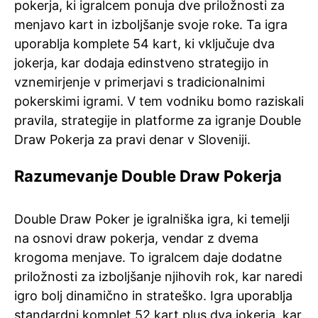
pokerja, ki igralcem ponuja dve priložnosti za
menjavo kart in izboljšanje svoje roke. Ta igra
uporablja komplete 54 kart, ki vključuje dva
jokerja, kar dodaja edinstveno strategijo in
vznemirjenje v primerjavi s tradicionalnimi
pokerskimi igrami. V tem vodniku bomo raziskali
pravila, strategije in platforme za igranje Double
Draw Pokerja za pravi denar v Sloveniji.
Razumevanje Double Draw Pokerja
Double Draw Poker je igralniška igra, ki temelji
na osnovi draw pokerja, vendar z dvema
krogoma menjave. To igralcem daje dodatne
priložnosti za izboljšanje njihovih rok, kar naredi
igro bolj dinamično in strateško. Igra uporablja
standardni komplet 52 kart plus dva jokerja, kar