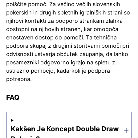
poiščite pomoč. Za večino večjih slovenskih
pokerskih in drugih spletnih igralniških strani so
njihovi kontakti za podporo strankam zlahka
dostopni na njihovih straneh, kar omogoča
enostaven dostop do pomoči. Ta tehnična
podpora skupaj z drugimi storitvami pomoči pri
odvisnosti ustvarja občutek zaupanja, da lahko
posamezniki odgovorno igrajo na spletu z
ustrezno pomočjo, kadarkoli je podpora
potrebna.
FAQ
Kakšen Je Koncept Double Draw