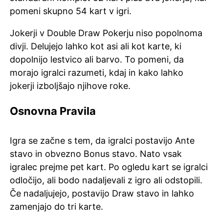
pomeni skupno 54 kart v igri.
Jokerji v Double Draw Pokerju niso popolnoma
divji. Delujejo lahko kot asi ali kot karte, ki
dopolnijo lestvico ali barvo. To pomeni, da
morajo igralci razumeti, kdaj in kako lahko
jokerji izboljšajo njihove roke.
Osnovna Pravila
Igra se začne s tem, da igralci postavijo Ante
stavo in obvezno Bonus stavo. Nato vsak
igralec prejme pet kart. Po ogledu kart se igralci
odločijo, ali bodo nadaljevali z igro ali odstopili.
Če nadaljujejo, postavijo Draw stavo in lahko
zamenjajo do tri karte.