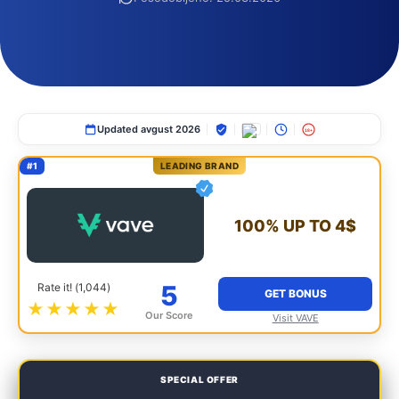
Updated avgust 2026
18+
#1
LEADING BRAND
100% UP TO 4$
5
Rate it! (1,044)
GET BONUS
★★★★★
Our Score
Visit VAVE
SPECIAL OFFER