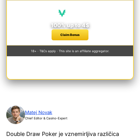
100% up to 4$
Claim Bonus
18+ · T&Cs apply · This site is an affiliate aggregator.
Matej Novak
Chief Editor & Casino-Expert
Double Draw Poker je vznemirljiva različica