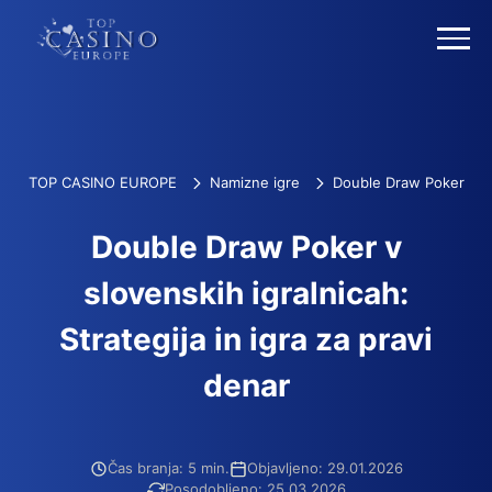
TOP CASINO EUROPE
Namizne igre
Double Draw Poker
Double Draw Poker v
slovenskih igralnicah:
Strategija in igra za pravi
denar
Čas branja: 5 min.
Objavljeno: 29.01.2026
Posodobljeno: 25.03.2026