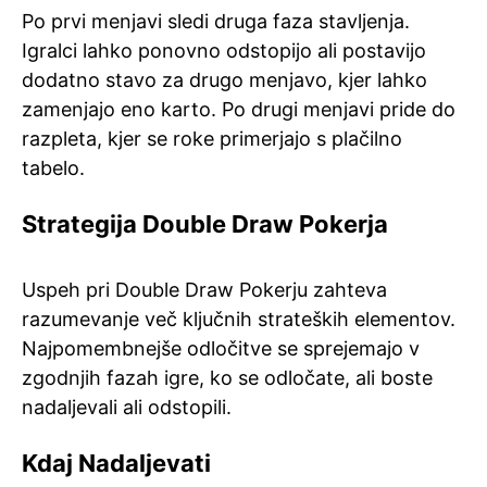
Po prvi menjavi sledi druga faza stavljenja.
Igralci lahko ponovno odstopijo ali postavijo
dodatno stavo za drugo menjavo, kjer lahko
zamenjajo eno karto. Po drugi menjavi pride do
razpleta, kjer se roke primerjajo s plačilno
tabelo.
Strategija Double Draw Pokerja
Uspeh pri Double Draw Pokerju zahteva
razumevanje več ključnih strateških elementov.
Najpomembnejše odločitve se sprejemajo v
zgodnjih fazah igre, ko se odločate, ali boste
nadaljevali ali odstopili.
Kdaj Nadaljevati